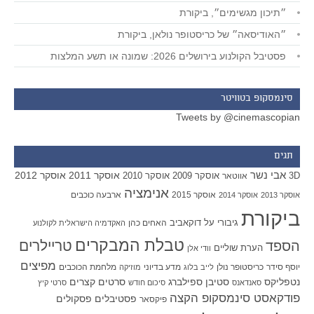
״תיכון מגשימים״, ביקורת
״האודיסאה״ של כריסטופר נולאן, ביקורת
פסטיבל הקולנוע בירושלים 2026: שמונה או תשע המלצות
סינמסקופ בטוויטר
Tweets by @cinemascopian
תגים
אבי נשר
אוסקר 2011
אוסקר 2012
אוסקר 2009
אוסקר 2010
3D
אווטאר
אנימציה
אוסקר 2015
ארבעה כוכבים
אוסקר 2013
אוסקר 2014
ביקורת
גיבורי על
דוקאביב
האחים כהן
האקדמיה הישראלית לקולנוע
טבלת המבקרים
טריילרים
הספד
הערת שוליים
וודי אלן
מפיצים
יוסף סידר
כריסטופר נולן
מדע בדיוני
מלחמת הכוכבים
לייב בלוג
מוזיקה
סטיבן ספילברג
סרטים קצרים
נטפליקס
סאנדאנס
סיכום חודש
סרטי קיץ
פודקאסט סינמסקופ הקצה
פסטיבלים
פסקולים
פיקסאר