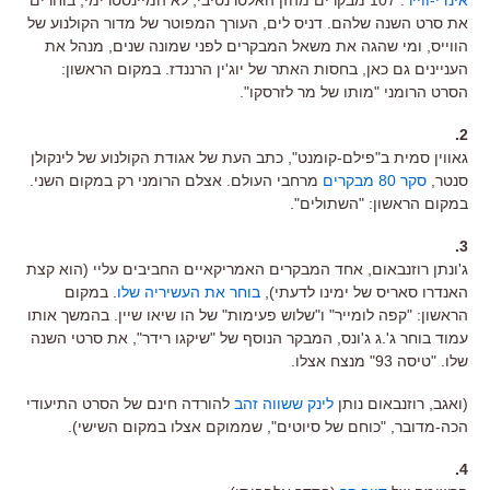
את סרט השנה שלהם. דניס לים, העורך המפוטר של מדור הקולנוע של
הווייס, ומי שהגה את משאל המבקרים לפני שמונה שנים, מנהל את
העניינים גם כאן, בחסות האתר של יוג'ין הרננדז. במקום הראשון:
הסרט הרומני "מותו של מר לזרסקו".
2.
גאווין סמית ב"פילם-קומנט", כתב העת של אגודת הקולנוע של לינקולן
סנטר,
סקר 80 מבקרים
מרחבי העולם. אצלם הרומני רק במקום השני.
במקום הראשון: "השתולים".
3.
ג'ונתן רוזנבאום, אחד המבקרים האמריקאיים החביבים עליי (הוא קצת
האנדרו סאריס של ימינו לדעתי),
בוחר את העשיריה שלו
. במקום
הראשון: "קפה לומייר" ו"שלוש פעימות" של הו שיאו שיין. בהמשך אותו
עמוד בוחר ג'.ג ג'ונס, המבקר הנוסף של "שיקגו רידר", את סרטי השנה
שלו. "טיסה 93" מנצח אצלו.
(ואגב, רוזנבאום נותן
לינק ששווה זהב
להורדה חינם של הסרט התיעודי
הכה-מדובר, "כוחם של סיוטים", שממוקם אצלו במקום השישי).
4.