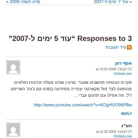
«
עוד 7 ימים ל-2007
סרט השנה 2006
»
3 Responses to “עוד 5 ימים ל-2007”
פיד תגובות
אסף רזון
27 דצמבר 2006 at 10:04
PERMALINK
מקיים הבטחה מהשבוע שעבר: מרטין שורט מעלה זכרונות נפלאים
מהופעה לצד פול מקארטני וצפייה מפתיעה בסרט עם ג'ורג' האריסון
ז"ל. וזה אפילו עם תרגום עברי…
http://www.youtube.com/watch?v=KOgHUO96PBw
REPLY
הש"ג
27 דצמבר 2006 at 11:05
PERMALINK