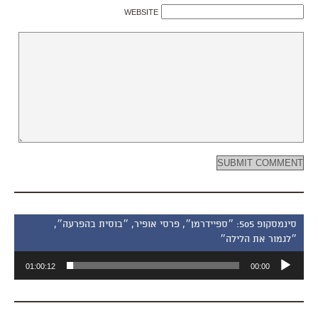
WEBSITE
סינמסקופ 505: ״ספיידרמן״, פרסי אופיר, ״בוסית בהפרעה״,
״לגמור את הלילה״
נגן
01:00:12
00:00
אודיו