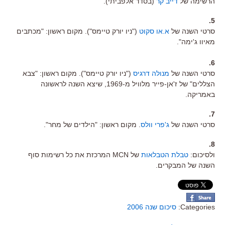
הרשימה של
דייב קר
(בסדר אלפביתי).
5.
סרטי השנה של
א.או סקוט
("ניו יורק טיימס"). מקום ראשון: "מכתבים
מאיוו ג'ימה".
6.
סרטי השנה של
מנולה דרגיס
("ניו יורק טיימס"). מקום ראשון: "צבא
הצללים" של ז'אן-פייר מלוויל מ-1969, שיצא השנה לראשונה
באמריקה.
7.
סרטי השנה של
ג'פרי וולס
. מקום ראשון: "הילדים של מחר".
8.
ולסיכום:
טבלת הטבלאות
של MCN המרכזת את כל רשימות סוף
השנה של המבקרים.
Categories:
סיכום שנה 2006