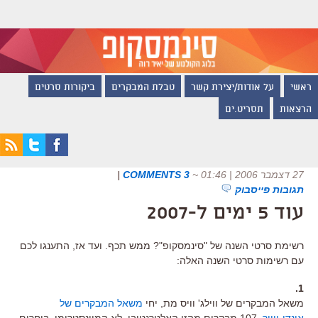
ראשי
על אודות/יצירת קשר
טבלת המבקרים
ביקורות סרטים
הרצאות
תסריט.ים
27 דצמבר 2006 | 01:46
~
3 COMMENTS
|
תגובות פייסבוק
עוד 5 ימים ל-2007
רשימת סרטי השנה של "סינמסקופ"? ממש תכף. ועד אז, התענגו לכם
עם רשימות סרטי השנה האלה:
1.
משאל המבקרים של ווילג' וויס מת, יחי
משאל המבקרים של
אינדי-ווייר
. 107 מבקרים מהזן האלטרנטיבי, לא המיינסטרימי, בוחרים