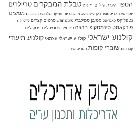
טבלת המבקרים
טריילרים
הספד
הערת שוליים
וודי אלן
מפיצים
יוסף סידר
כריסטופר נולן
מדע בדיוני
מלחמת הכוכבים
לייב בלוג
מוזיקה
סטיבן ספילברג
סרטים קצרים
נטפליקס
סאנדאנס
סיכום חודש
סרטי קיץ
פודקאסט סינמסקופ הקצה
פסטיבלים
פסקולים
פיקסאר
קולנוע ישראלי
קולנוע תיעודי
קולנוע ישראלי עצמאי
שוברי קופות
תסריטאות
קטנוניזם