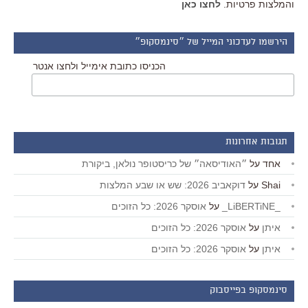
והמלצות פרטיות.
לחצו כאן
הירשמו לעדכוני המייל של ״סינמסקופ״
הכניסו כתובת אימייל ולחצו אנטר
תגובות אחרונות
אחד
על
״האודיסאה״ של כריסטופר נולאן, ביקורת
Shai
על
דוקאביב 2026: שש או שבע המלצות
_LiBERTiNE_
על
אוסקר 2026: כל הזוכים
איתן
על
אוסקר 2026: כל הזוכים
איתן
על
אוסקר 2026: כל הזוכים
סינמסקופ בפייסבוק