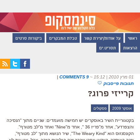
ראשי
על אודות/יצירת קשר
טבלת המבקרים
ביקורות סרטים
הרצאות
תסריט.ים
01 מרץ 2010 | 15:12
~
9 COMMENTS
|
תגובות פייסבוק
קרייזי פרוג?
אוסקר 2009
פסקולים
בקטגוריית השיר באוסקרים יש חמישה מועמדים: שניים מתוך "הנסיכה
והצפרדע", אחד מ"פריז 36 ", אחד מ"Nine" ואחד מ"לב מטורף".
הקונסנזוס הוא "The Weary Kind", שיר הנושא מתוך "לב מטורף",
יזכה באוסקר, בוודאי אחרי שכבר זכה בגלובוס הזהב. אבל, אני עוד לא