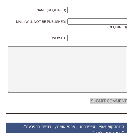
NAME (REQUIRED)
MAIL (WILL NOT BE PUBLISHED)
(REQUIRED)
WEBSITE
סינמסקופ 505: ״ספיידרמן״, פרסי אופיר, ״בוסית בהפרעה״,