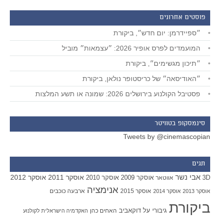
פוסטים אחרונים
״ספיידרמן: יום חדש״, ביקורת
המועמדים לפרס אופיר 2026: ״עצמאות״ מוביל
״תיכון מגשימים״, ביקורת
״האודיסאה״ של כריסטופר נולאן, ביקורת
פסטיבל הקולנוע בירושלים 2026: שמונה או תשע המלצות
סינמסקופ בטוויטר
Tweets by @cinemascopian
תגים
אבי נשר
אוסקר 2011
אוסקר 2012
אוסקר 2009
אוסקר 2010
3D
אווטאר
אנימציה
אוסקר 2015
ארבעה כוכבים
אוסקר 2013
אוסקר 2014
ביקורת
גיבורי על
דוקאביב
האחים כהן
האקדמיה הישראלית לקולנוע