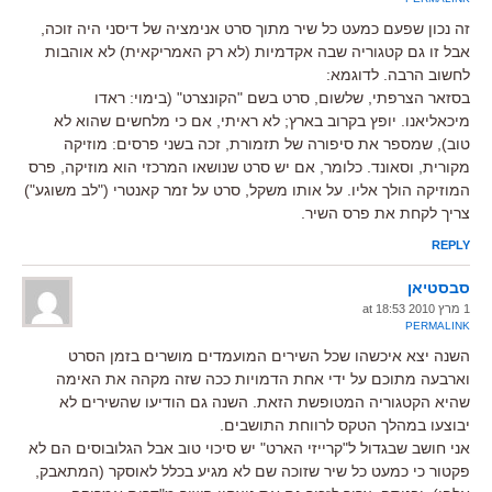
זה נכון שפעם כמעט כל שיר מתוך סרט אנימציה של דיסני היה זוכה,
אבל זו גם קטגוריה שבה אקדמיות (לא רק האמריקאית) לא אוהבות
לחשוב הרבה. לדוגמא:
בסזאר הצרפתי, שלשום, סרט בשם "הקונצרט" (בימוי: ראדו
מיכאליאנו. יופץ בקרוב בארץ; לא ראיתי, אם כי מלחשים שהוא לא
טוב), שמספר את סיפורה של תזמורת, זכה בשני פרסים: מוזיקה
מקורית, וסאונד. כלומר, אם יש סרט שנושאו המרכזי הוא מוזיקה, פרס
המוזיקה הולך אליו. על אותו משקל, סרט על זמר קאנטרי ("לב משוגע")
צריך לקחת את פרס השיר.
REPLY
סבסטיאן
1 מרץ 2010 at 18:53
PERMALINK
השנה יצא איכשהו שכל השירים המועמדים מושרים בזמן הסרט
וארבעה מתוכם על ידי אחת הדמויות ככה שזה מקהה את האימה
שהיא הקטגוריה המטופשת הזאת. השנה גם הודיעו שהשירים לא
יבוצעו במהלך הטקס לרווחת התושבים.
אני חושב שבגדול ל"קרייזי הארט" יש סיכוי טוב אבל הגלובוסים הם לא
פקטור כי כמעט כל שיר שזוכה שם לא מגיע בכלל לאוסקר (המתאבק,