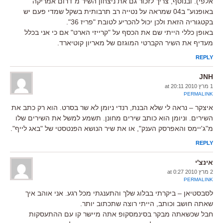
אלפי). ובנוסף, צריך לזכור גם את ניצחון השיר מ"דרום אמריקה
באופנוע" ב04 שמראה על נטייה רב תרבותית בשקל שמדי פעם יש
בקטגוריה הזאת ולכן יכול להכריע לטובת "פריז 36".
באופן כללי הייתי שם את הכסף על "קרייזי הארט" אם כי אני בכלל
מעדיף את השיר הקברטי המוגזם של מאריון קוטיארד.
REPLY
JNH
1 מרץ 2010 at 20:11
PERMALINK
איצקר – נראה לי שלא הבנת, רנדי ניומן לא שר בסרט. הוא רק כתב את
השירים. וניומן הוא כותב שירים מחונן. תשמע למשל את השירים שלו
מ"ג'יימס והאפרסק הענק", או את שיר הנושא הפנטסטי של "באג לייף".
REPLY
אינצ'י
2 מרץ 2010 at 0:27
PERMALINK
לסבסטיאן – ביקרתי בבלוג שלך והתענגתי מכל רגע. אני אוהב איך
שאתה חושב וכותב, הייתי רוצה שתכתוב יותר.
חבל שכשאתה מבקר בסינמסקופ אתה מיישר קו עם ההתעסקות