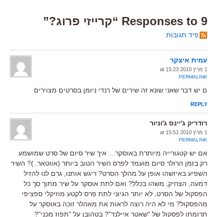
9 Responses to “קרייזי פרוג?”
פיד תגובות
עמית איצקר
1 מרץ 2010 at 15:23
PERMALINK
ם יש דבר שאני שונא זה שירים של רנדי ניומן בסרטים מצוירים
REPLY
רודריק ג'יינס ג'וניור
1 מרץ 2010 at 15:51
PERMALINK
אם יש קטגורייה מיותרת באוסקר… איך שיר סיום של סרט שמושמע
רק בזמן הרולר סיום מועמד לפרס השיר הטוב ביותר (אווטאר..)? השיר
השפיע באיזשהו אופן על מהלך הסרט? ריגש אותנו, גרם לנו להזיל
דמעה, הצחיק, משהו בכלל? ואם לתת אוסקר על שיר מתוך סך כל
הפסקול של הסרט, לא יותר הגיוני לתת פרס לקטע מוזיקלי ספציפי
מהפסקול? מי לא היה רוצה לראות את מאהלר זוכה באוסקר על
תרומתו לפסקול של "שאטר איילנד"? בטהובן על "תפוז מכני"?