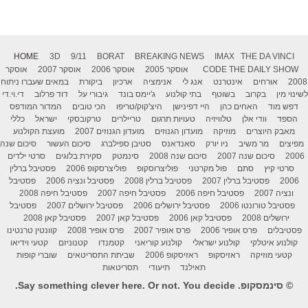
HOME
3D
9/11
BORAT
BREAKING NEWS
IMAX
THE DA VINCI
THE DAILY SHOW
CODE
אוסקר 2005
אוסקר 2006
אוסקר 2007
אוסקר
2008
אורחים
אינטרנט
אנג לי
אנימציה
ארכיון
ביקורת
במאים שעברו ניתוח
לשינוי מין
בקרוב
בשוטף
בתי קולנוע
ג'יימס בונד
גיבורי על
דוד פרלוב
די.וי.די
דפש מוד
האחים כהן
היי דפינישן
היצ'קוק/טריפו
הכי טובים
המדור המודפס
הספד
וודי אלן
טלוויזיה
טעויות תרגום
טריילרים
טרקובסקי
ישראל
כללי
מאבק היוצרים
מוזיקה
מועדון הגנוזים
מועדון הגנוזים 2007
מועצת הקולנוע
מפיצים
מר משיב
ניו יורק
סאנדאנס
סטיבן ספילברג
סיכום העשור
סיכום שנה
2006
סיכום שנה 2007
סיכום שנה 2008
סינמטק
סקירת בלוגים
סרטי ילדים
סרטי קיץ
סתם
פול מקרטני
פוליצרוסקופ
פוליצרסקופ 2006
פסטיבל ברלין
2006
פסטיבל ברלין 2007
פסטיבל ברלין 2008
פסטיבל ונציה 2006
פסטיבל
ונציה 2007
פסטיבל חיפה 2006
פסטיבל חיפה 2007
פסטיבל חיפה 2008
פסטיבל טורונטו 2006
פסטיבל ירושלים 2006
פסטיבל ירושלים 2007
פסטיבל
ירושלים 2008
פסטיבל קאן 2006
פסטיבל קאן 2007
פסטיבל קאן 2008
פסטיבלים
פרס אופיר 2006
פרס אופיר 2007
פרס אופיר 2008
קוונטין טרנטינו
קולנוע איטלקי
קולנוע ישראלי
קולנוע קוריאני
קטמנדו
קטנוניזם
קטעי וידיאו
קטעי מוזיקה
ראזיסקופ
ראזיסקופ 2006
שביתת התסריטאים
שוברי קופות
תאילנד
תיעודי
תסריטאות
© סינמסקופ. Say something clever here. Or not. You decide.