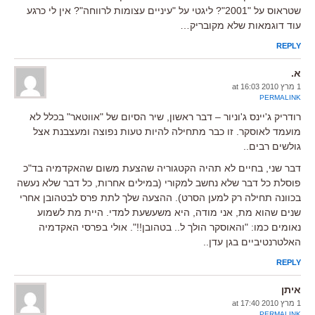
שטראוס על "2001"? ליגטי על "עיניים עצומות לרווחה"? אין לי כרגע
עוד דוגמאות שלא מקובריק…
REPLY
א.
1 מרץ 2010 at 16:03
PERMALINK
רודריק ג'יינס ג'וניור – דבר ראשון, שיר הסיום של "אווטאר" בכלל לא
מועמד לאוסקר. זו כבר מתחילה להיות טעות נפוצה ומעצבנת אצל
גולשים רבים..
דבר שני, בחיים לא תהיה הקטגוריה שהצעת משום שהאקדמיה בד"כ
פוסלת כל דבר שלא נחשב למקורי (במילים אחרות, כל דבר שלא נעשה
בכוונה תחילה רק למען הסרט). ההצעה שלך לתת פרס לבטהובן אחרי
שנים שהוא מת, אני מודה, היא משעשעת למדי. היית מת לשמוע
נאומים כמו: "והאוסקר הולך ל.. בטהובן!!". אולי בפרסי האקדמיה
האלטרנטיביים בגן עדן..
REPLY
איתן
1 מרץ 2010 at 17:40
PERMALINK