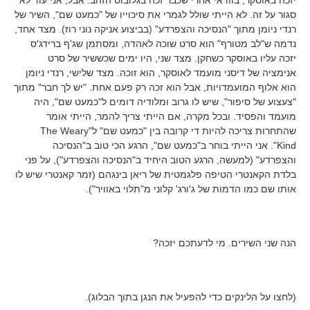
סגור על זה. לא הייתי שולל לגמרי את סיכוייו של "כמעט שם", השיר של
רנדי ניומן מתוך "הנסיכה והצפרדע" (בביצוע אניקה נוני רוז). מצד אחד,
נדמה ש"לב מטורף" הוא סרט שוכה לאהדה, ומסתמן שג'ף ברידג'ס
יזכה עליו באוסקר כשחקן. מצד שני, היו ימים שכששיר של סרט
אנימציה של דיסני מועמד לאוסקר, הוא זוכה. מצד שלישי, רנדי ניומן
הוא אלוף המועמדויות, אבל הוא זכה רק פעם אחת. "יש לך חבר" מתוך
"צעצוע של סיפור", שיש לו גרוב ומלודיה דומים ל"כמעט שם", היה
מועמד והפסיד. ובכל מקרה, אם הייתי צריך להמר, הייתי אומר
שהתחרות צריכה להיות די קרובה בין "כמעט שם" ל"The Weary
Kind". אני הייתי בוחר ב"כמעט שם", הרגע הכי טוב ב"הנסיכה
והצפרדע" (למעשה, הרגע הטוב היחיד ב"הנסיכה והצפרדע"), על פני
בלדת הקאנטרי הטיפה פלגמטית של ריאן בינגהם (זמר קאנטרי שיש לו
אותו שם כמו הדמות של ג'ורג' קלוני מ"תלוי באוויר").
הנה שני השירים. מי לדעתכם יזכה?
(לחצו על הלינקים כדי להפעיל את הנגן בתוך הבלוג).