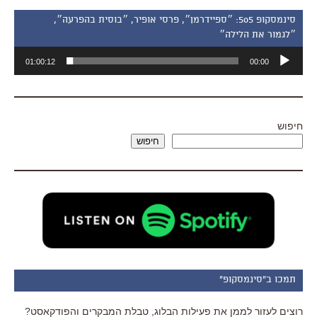
סינמסקופ 505: ״ספיידרמן״, פרסי אופיר, ״בוסית בהפרעה״,
״לגמור את הלילה״
נגן
01:00:12
00:00
אודיו
חיפוש
חיפוש
תמכו ב"סינמסקופ"
רוצים לעזור לממן את פעילות הבלוג, טבלת המבקרים והפודקאסט?