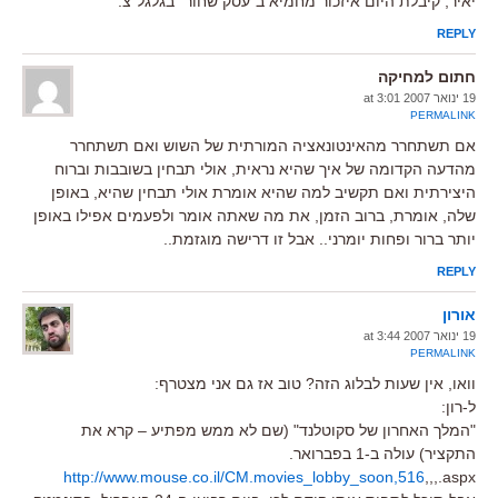
יאיר, קיבלת היום איזכור מחמיא ב"עסק שחור" בגלגל"צ.
REPLY
חתום למחיקה
19 ינואר 2007 at 3:01
PERMALINK
אם תשתחרר מהאינטונאציה המורתית של השוש ואם תשתחרר
מהדעה הקדומה של איך שהיא נראית, אולי תבחין בשובבות וברוח
היצירתית ואם תקשיב למה שהיא אומרת אולי תבחין שהיא, באופן
שלה, אומרת, ברוב הזמן, את מה שאתה אומר ולפעמים אפילו באופן
יותר ברור ופחות יומרני.. אבל זו דרישה מוגזמת..
REPLY
אורון
19 ינואר 2007 at 3:44
PERMALINK
וואו, אין שעות לבלוג הזה? טוב אז גם אני מצטרף:
ל-רון:
"המלך האחרון של סקוטלנד" (שם לא ממש מפתיע – קרא את
התקציר) עולה ב-1 בפברואר.
http://www.mouse.co.il/CM.movies_lobby_soon,516
,,,.aspx