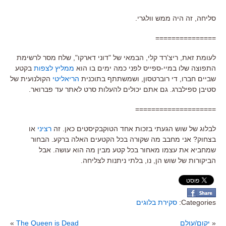
סליחה, זה היה ממש וולגרי.
===============
לעומת זאת, ריצ'רד קלי, הבמאי של "דוני דארקו", שלח מסר לרשימת
התפוצה שלו במיי-ספייס לפני כמה ימים בו הוא
ממליץ לצפות
בקטע
שביים חברו, די רוברטסון, ושמשתתף בתוכנית
הריאליטי
הקולנועית של
סטיבן ספילברג. גם אתם יכולים להעלות סרט לאתר עד פברואר.
====================
לבלוג של שוש הגעתי בזכות אחד הטוקבקיסטים כאן. זה
רציני
או
בצחוק? אני מחבב מה שקורה בכל הקטעים האלה ברקע. הבחור
שמחביא את עצמו מאחור בכל קטע מבין מה הוא עושה. אבל
הביקורות של שוש הן, נו, בלתי ניתנות לצליחה.
Categories:
סקירת בלוגים
«
יקום/עולם
The Queen is Dead
»