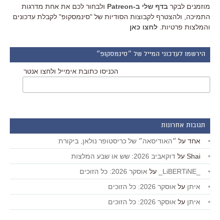
מוזמנים לבקר
בדף שלי ב-Patreon
ולבחור לכם את אחת מדרגות
התמיכה, ולהצטרף לקבוצות הסודיות של "סינמסקופ" לקבלת עדכונים
והמלצות פרטיות.
לחצו כאן
הירשמו לעדכוני המייל של ״סינמסקופ״
הכניסו כתובת אימייל ולחצו אנטר
תגובות אחרונות
אחד
על
״האודיסאה״ של כריסטופר נולאן, ביקורת
Shai
על
דוקאביב 2026: שש או שבע המלצות
_LiBERTiNE_
על
אוסקר 2026: כל הזוכים
איתן
על
אוסקר 2026: כל הזוכים
איתן
על
אוסקר 2026: כל הזוכים