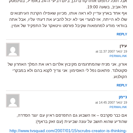
אבל תוכל לתפוס אותו קודם לכן, ביום רביעי ה-24 באפריל, בסינמטק
תל-אביב, בשעה 19:00.
אף אחד בארץ עדיין לא ראה אותו, מכיוון שאפילו הקרנת העיתנואים
שלו לא הייתה, אז לצערי אני לא יכול להביע את דעתי עליו, אבל אתה
בוודאי מודע למחמאות שקיבל פורסט וויטאקר על התפקיד של אמין.
REPLY
עידן
19 ינואר 2007 at 11:37
PERMALINK
אורון, אני מניח שהמתרגמים מקיבוץ אלרום ראו את המלך האחרון של
סקוטלנד. פתאום נפל לי האסימון: אני צריך לקנא בהם ולא במבקרי
הקולנוע.
REPLY
ניימן
19 ינואר 2007 at 14:45
PERMALINK
אם כבר סקרבס – אז השבוע גם התפרסם ראיון עם יוצר הסדרה,
שהודיע שהוא חושב על עונה שביעית (עם זאק בראף):
http://www.tvsquad.com/2007/01/15/scrubs-creator-is-thinking-