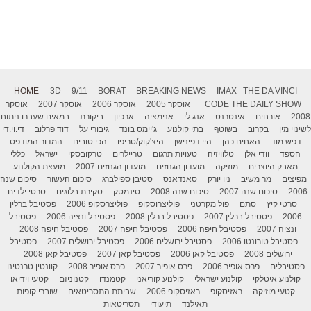
HOME
3D
9/11
BORAT
BREAKING NEWS
IMAX
THE DA VINCI
THE DAILY SHOW
CODE
אוסקר 2005
אוסקר 2006
אוסקר 2007
אוסקר
2008
אורחים
אינטרנט
אנג לי
אנימציה
ארכיון
ביקורת
במאים שעברו ניתוח
לשינוי מין
בקרוב
בשוטף
בתי קולנוע
ג'יימס בונד
גיבורי על
דוד פרלוב
די.וי.די
דפש מוד
האחים כהן
היי דפינישן
היצ'קוק/טריפו
הכי טובים
המדור המודפס
הספד
וודי אלן
טלוויזיה
טעויות תרגום
טריילרים
טרקובסקי
ישראל
כללי
מאבק היוצרים
מוזיקה
מועדון הגנוזים
מועדון הגנוזים 2007
מועצת הקולנוע
מפיצים
מר משיב
ניו יורק
סאנדאנס
סטיבן ספילברג
סיכום העשור
סיכום שנה
2006
סיכום שנה 2007
סיכום שנה 2008
סינמטק
סקירת בלוגים
סרטי ילדים
סרטי קיץ
סתם
פול מקרטני
פוליצרוסקופ
פוליצרסקופ 2006
פסטיבל ברלין
2006
פסטיבל ברלין 2007
פסטיבל ברלין 2008
פסטיבל ונציה 2006
פסטיבל
ונציה 2007
פסטיבל חיפה 2006
פסטיבל חיפה 2007
פסטיבל חיפה 2008
פסטיבל טורונטו 2006
פסטיבל ירושלים 2006
פסטיבל ירושלים 2007
פסטיבל
ירושלים 2008
פסטיבל קאן 2006
פסטיבל קאן 2007
פסטיבל קאן 2008
פסטיבלים
פרס אופיר 2006
פרס אופיר 2007
פרס אופיר 2008
קוונטין טרנטינו
קולנוע איטלקי
קולנוע ישראלי
קולנוע קוריאני
קטמנדו
קטנוניזם
קטעי וידיאו
קטעי מוזיקה
ראזיסקופ
ראזיסקופ 2006
שביתת התסריטאים
שוברי קופות
תאילנד
תיעודי
תסריטאות