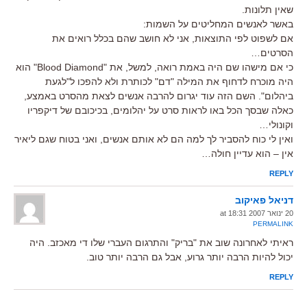
שאין תלונות.
באשר לאנשים המחליטים על השמות:
אם לשפוט לפי התוצאות, אני לא חושב שהם בכלל רואים את
הסרטים…
כי אם מישהו שם היה באמת רואה, למשל, את "Blood Diamond" הוא
היה מוכרח לדחוף את המילה "דם" לכותרת ולא להפכו ל"לגעת
ביהלום". השם הזה עוד יגרום להרבה אנשים לצאת מהסרט באמצע,
כאלה שבסך הכל באו לראות סרט על יהלומים, בכיכובם של דיקפריו
וקונולי…
ואין לי כוח להסביר לך למה הם לא אותם אנשים, ואני בטוח שגם ליאיר
אין – הוא עדיין חולה…
REPLY
דניאל פאיקוב
20 ינואר 2007 at 18:31
PERMALINK
ראיתי לאחרונה שוב את "בריק" והתרגום העברי שלו די מאכזב. היה
יכול להיות הרבה יותר גרוע, אבל גם הרבה יותר טוב.
REPLY