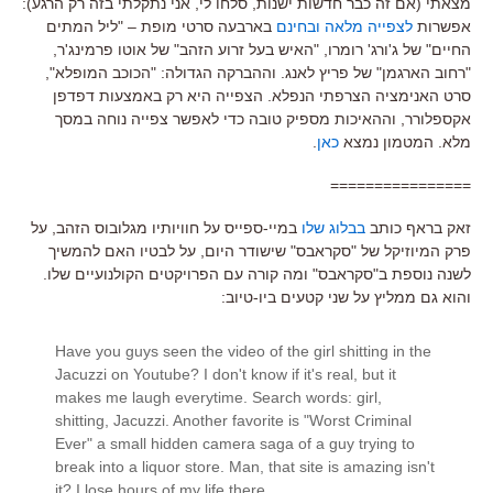
מצאתי (אם זה כבר חדשות ישנות, סלחו לי, אני נתקלתי בזה רק הרגע):
אפשרות
לצפייה מלאה ובחינם
בארבעה סרטי מופת – "ליל המתים
החיים" של ג'ורג' רומרו, "האיש בעל זרוע הזהב" של אוטו פרמינג'ר,
"רחוב הארגמן" של פריץ לאנג. וההברקה הגדולה: "הכוכב המופלא",
סרט האנימציה הצרפתי הנפלא. הצפייה היא רק באמצעות דפדפן
אקספלורר, וההאיכות מספיק טובה כדי לאפשר צפייה נוחה במסך
מלא. המטמון נמצא
כאן
.
================
זאק בראף כותב
בבלוג שלו
במיי-ספייס על חוויותיו מגלובוס הזהב, על
פרק המיוזיקל של "סקראבס" שישודר היום, על לבטיו האם להמשיך
לשנה נוספת ב"סקראבס" ומה קורה עם הפרויקטים הקולנועיים שלו.
והוא גם ממליץ על שני קטעים ביו-טיוב:
Have you guys seen the video of the girl shitting in the
Jacuzzi on Youtube? I don't know if it's real, but it
makes me laugh everytime. Search words: girl,
shitting, Jacuzzi. Another favorite is "Worst Criminal
Ever" a small hidden camera saga of a guy trying to
break into a liquor store. Man, that site is amazing isn't
it? I lose hours of my life there.