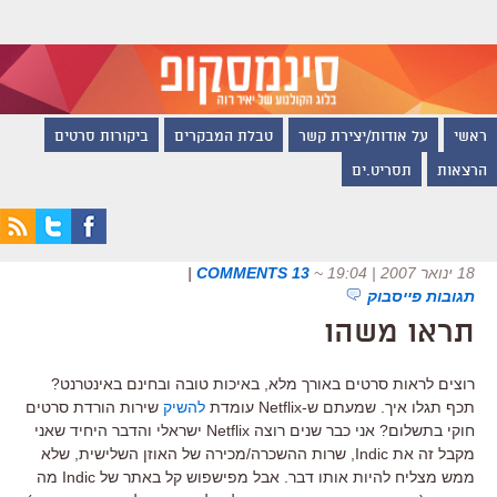
ראשי
על אודות/יצירת קשר
טבלת המבקרים
ביקורות סרטים
הרצאות
תסריט.ים
18 ינואר 2007 | 19:04
~
13 COMMENTS
|
תגובות פייסבוק
תראו משהו
רוצים לראות סרטים באורך מלא, באיכות טובה ובחינם באינטרנט?
תכף תגלו איך. שמעתם ש-Netflix עומדת
להשיק
שירות הורדת סרטים
חוקי בתשלום? אני כבר שנים רוצה Netflix ישראלי והדבר היחיד שאני
מקבל זה את Indic, שרות ההשכרה/מכירה של האוזן השלישית, שלא
ממש מצליח להיות אותו דבר. אבל מפישפוש קל באתר של Indic מה