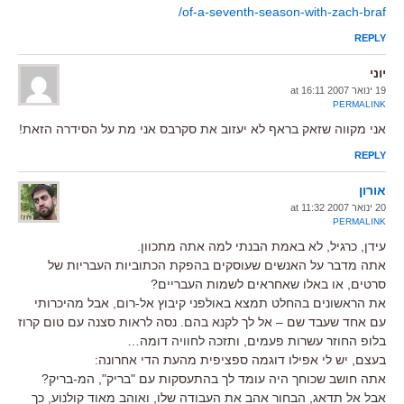
of-a-seventh-season-with-zach-braf/
REPLY
יוני
19 ינואר 2007 at 16:11
PERMALINK
אני מקווה שזאק בראף לא יעזוב את סקרבס אני מת על הסידרה הזאת!
REPLY
אורון
20 ינואר 2007 at 11:32
PERMALINK
עידן, כרגיל, לא באמת הבנתי למה אתה מתכוון.
אתה מדבר על האנשים שעוסקים בהפקת הכתוביות העבריות של
סרטים, או באלו שאחראים לשמות העבריים?
את הראשונים בהחלט תמצא באולפני קיבוץ אל-רום, אבל מהיכרותי
עם אחד שעבד שם – אל לך לקנא בהם. נסה לראות סצנה עם טום קרוז
בלופ החוזר עשרות פעמים, ותזכה לחוויה דומה…
בעצם, יש לי אפילו דוגמה ספציפית מהעת הדי אחרונה:
אתה חושב שכוחך היה עומד לך בהתעסקות עם "בריק", המ-בריק?
אבל אל תדאג, הבחור אהב את העבודה שלו, ואוהב מאוד קולנוע, כך