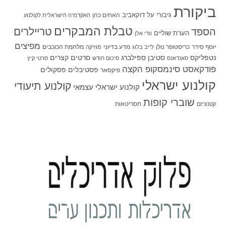
ביקורת
גיבורי על
דוקאביב
האחים כהן
האקדמיה הישראלית לקולנוע
טבלת המבקרים
טריילרים
הספד
הערת שוליים
וודי אלן
מפיצים
יוסף סידר
כריסטופר נולן
מדע בדיוני
מלחמת הכוכבים
לייב בלוג
מוזיקה
סטיבן ספילברג
סרטים קצרים
נטפליקס
סאנדאנס
סיכום חודש
סרטי קיץ
פודקאסט סינמסקופ הקצה
פסטיבלים
פסקולים
פיקסאר
קולנוע ישראלי
קולנוע תיעודי
קולנוע ישראלי עצמאי
שוברי קופות
תסריטאות
קטנוניזם