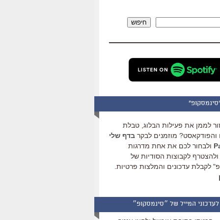
להגביר
או
חיפוש
להנמיך
עוצמת
שמע.
סינמסקופ"
ור לממן את פעילות הבלוג, טבלת
והפודקאסט? מוזמנים לבקר
בדף שלי
ולבחור לכם את אחת מדרגות
ולהצטרף לקבוצות הסודיות של
" לקבלת עדכונים והמלצות פרטיות.
לעדכוני המייל של ״סינמסקופ״