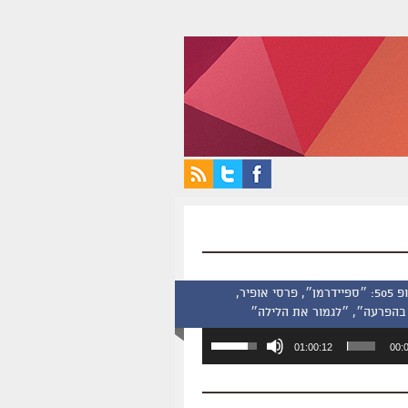
סינמסקופ 505: ״ספיידרמן״, פרסי אופיר,
בהפרעה״, ״לגמור את הלילה״
השתמש
01:00:12
00:
במקש
למעלה/למטה
כדי