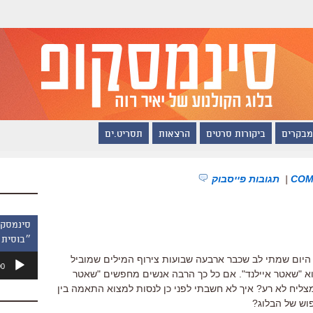
מבקרים
ביקורות סרטים
הרצאות
תסריט.ים
|
תגובות פייסבוק
״בוסית 
נגן
 היום שמתי לב שכבר ארבעה שבועות צירוף המילים שמוביל
00
אודיו
וא "שאטר איילנד". אם כל כך הרבה אנשים מחפשים "שאטר
צליח לא רע? איך לא חשבתי לפני כן לנסות למצוא התאמה בין
פוש של הבלוג?