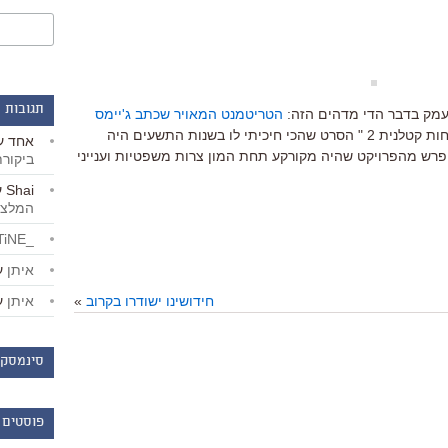
תגובות 
תעמק בדבר הדי מדהים הזה:
הטריטמנט המאויר שכתב ג'יימס
ב-1992. אחרי "שליחות קטלנית 2 " הסרט שהכי חיכיתי לו בשנות התשעים היה
אחד
ע
 פרש מהפרויקט שהיה מקורקע תחת המון צרות משפטיות וענייני
ביקור
Shai
ע
המלצו
_LiBERTiNE_
איתן
ע
איתן
ע
חידושינו ישודרו בקרוב
»
סינמסקו
פוסטים 