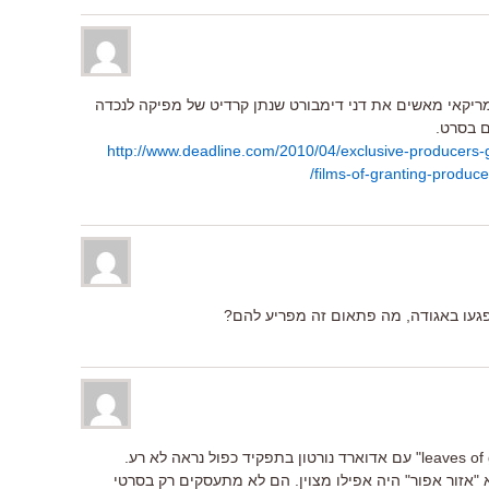
יקאי מאשים את דני דימבורט שנתן קרדיט של מפיקה לנכדה
 בסרט.
http://www.deadline.com/2010/04/exclusive-producers-
films-of-granting-produc
געו באגודה, מה פתאום זה מפריע להם?
דוקא הסרט של טים בלייק נלסון "leaves of grass" עם אדוארד נורטון בתפקיד כפול נראה לא רע.
"אזור אפור" היה אפילו מצוין. הם לא מתעסקים רק בסרטי