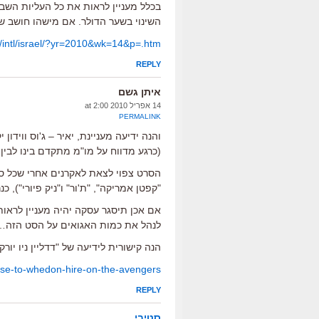
בכלל מעניין לראות את כל העליות השבו
השינוי בשער הדולר. אם מישהו חושב שא
m/intl/israel/?yr=2010&wk=14&p=.htm
REPLY
איתן גשם
14 אפריל 2010 at 2:00
PERMALINK
(כרגע מדווח על מו"מ מתקדם בינו לבין
"קפטן אמריקה", "ת'ור" ו"ניק פיורי"), כנרא
אם אכן תיסגר עסקה יהיה מעניין לראות
לנהל את כמות האגואים על הסט הזה…
הנה קישורית לידיעה של "דדליין ניו יורק"
se-to-whedon-hire-on-the-avengers/
REPLY
סטיבי