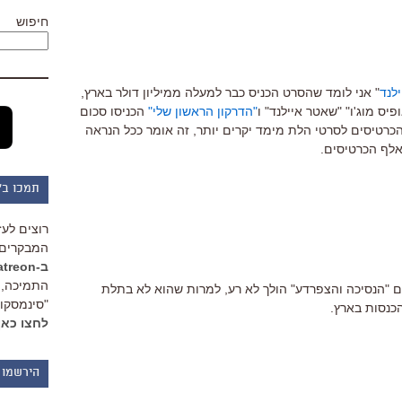
חיפוש
לנד
" אני לומד שהסרט הכניס כבר למעלה ממיליון דולר בארץ,
"הדרקון הראשון שלי"
הכניסו סכום
כרטיסים לסרטי הלת מימד יקרים יותר, זה אומר ככל הנראה
אלף הכרטיסים.
תמכו ב"
רוצים לעז
המבקרים 
ב-Patreon
התמיכה, 
שגם "הנסיכה והצפרדע" הולך לא רע, למרות שהוא לא בתלת
"סינמסקופ
הכנסות בארץ.
לחצו כאן
הירשמו 