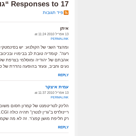
17 Responses to “גוגל איילנד”
פיד תגובות
איתן
13 אפריל 2010 at 11:24
PERMALINK
ומהצד השני של הקולנוע: יש בסינמטקי
רעה". קומדיה טובת לב בבימויו ובכיכוב
אהבתם של יהודיה ומוסלמי בצרפת של הי
נעים וחביב, ונעזר בהופעה נהדרת של סס
REPLY
עמית איצקר
13 אפריל 2010 at 11:37
PERMALINK
הלינק לטריטמנט של קמרון חסום משום 
ר
רק חליפת מושן קפצ'ר. זה לא מה שקמרו
REPLY