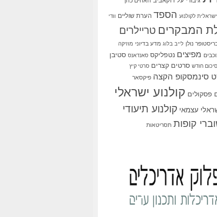
גיבורי על
דוקאביב
האחים כהן
הספד
הערת שוליים
שראלית לקולנוע
וודי
ת המבקרים
טריילרים
ריסטופר נולן
מדע בדיוני
לייב בלוג
מוזיקה
מפיצים
סטיבן
נטפליקס
כבים
סאנדאנס
סרטים קצרים
יכום חודש
סרטי קיץ
 סינמסקופ הקצה
פיקסאר
קולנוע ישראלי
פסקולים
קולנוע תיעודי
שראלי עצמאי
ברי קופות
תסריטאות