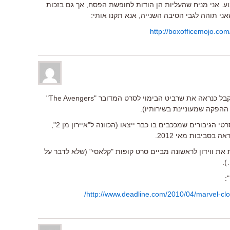
ע. אני מניח שהעליות הן הודות לחופשת הפסח, אך גם בזכות
ני תוהה לגבי הסיבה השנייה, אנא תקנו אותי:
http://boxofficemojo.co
והנה ידיעה מעניינת, יאיר – ג'וס ווידון יקבל כנראה את שרביט הבימוי לסרט המדובר "The Avengers"
 ההפקה שמעוניינת בשירותיו).
הסרט צפוי לצאת לאקרנים אחרי שכל סרטי הגיבורים שמככבים בו כבר ייצאו (הכוונה ל"איירון מן 2",
ה בסביבות מאי 2012.
 את ווידון לראשונה מביים סרט קופות "קלאסי" (שלא לדבר על
).
:
http://www.deadline.com/2010/04/marvel-clo