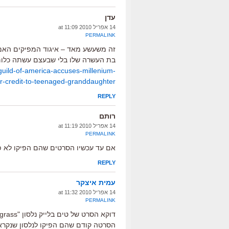
עדן
14 אפריל 2010 at 11:09
PERMALINK
זה משעשע מאד – איגוד המפיקים האמר
בת העשרה שלו בלי שבעצם עשתה כלום
guild-of-america-accuses-millenium-
er-credit-to-teenaged-granddaughter/
REPLY
רותם
14 אפריל 2010 at 11:19
PERMALINK
אם עד עכשיו הסרטים שהם הפיקו לא פ
REPLY
עמית איצקר
14 אפריל 2010 at 11:32
PERMALINK
הסרטה קודם שהם הפיקו לנלסון שנקרא 