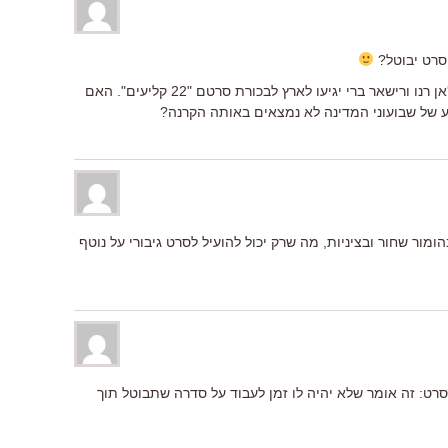
הסרט יבוטל?
ובלי קשר – ראיתי ידיעה שבה נמסר שז'אן רנו ורישאר ברי יגיעו לארץ לבכורת סרטם "22 קליעים". האם
ע של שבועוני המדינה לא נמצאים באותה הקרנה?
ומור שחור ובציניות, מה שרק יכול להועיל לסרט גיבורי על נוטף
 סרט: זה אומר שלא יהיה לו זמן לעבוד על סדרה שתבוטל תוך