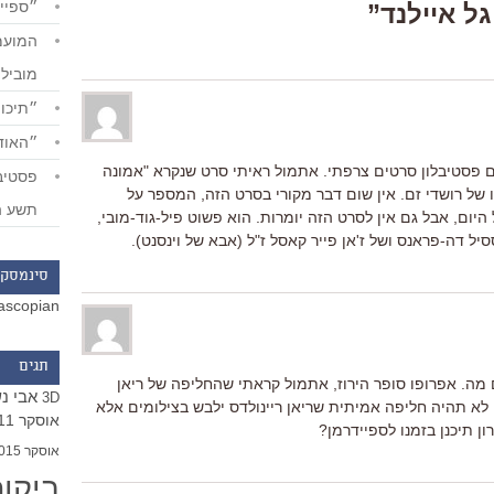
״ספייד
מוביל
״תיכון
״האודי
ם פסטיבלון סרטים צרפתי. אתמול ראיתי סרט שנקרא "אמונה
ו של רושדי זם. אין שום דבר מקורי בסרט הזה, המספר על
תשע ה
ום, אבל גם אין לסרט הזה יומרות. הוא פשוט פיל-גוד-מובי,
יל דה-פראנס ושל ז'אן פייר קאסל ז"ל (אבא של וינסנט).
סינמסקו
ascopian
תגים
מה. אפרופו סופר הירוז, אתמול קראתי שהחליפה של ריאן
אבי נ
3D
יינולדס ב"גרין לנטרן" תהיה כולה CGI. לא תהיה חליפה אמיתית שריאן ריינולדס ילבש בצילומים אלא
אוסקר 2011
ן תיכנן בזמנו לספיידרמן?
אוסקר 2015
ביקו