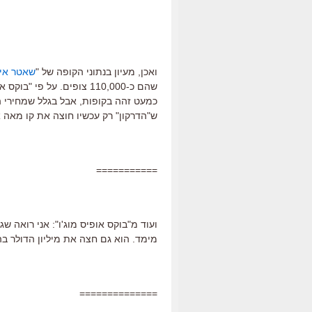
ואכן, מעיון בנתוני הקופה של "
שאטר איי
שהם כ-110,000 צופים. על פי "בוקס אופיס מוג'ו" "שאטר איילנד" ו
כמעט זהה בקופות, אבל בגלל שמחירי ה
ש"הדרקון" רק עכשיו חוצה את קו מאה 
===========
ועוד מ"בוקס אופיס מוג'ו": אני רואה 
מימד. הוא גם חצה את מיליון הדולר ב
==============