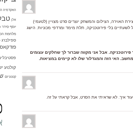
האקדמיה הי
טבל
אלן
צירת האוירה, הצילום והמשחק יוצרים סרט מצויין (לטעמי)
יוסף סידר
כ
שעתיים בלי פירוטכניקה, תלת מימד ומרדפי מכוניות. הישג
מלחמת הכו
ספילברג
ס
פודקאסט
 פירוטכניקה. אבל אני מקווה שברור לך שחלקים עצומים
פסטיבלים
מחשב. האי הזה והמגדלור שלו לא קיימים במציאות.
קולנוע י
שו
קטנוניזם
ועוד איך. לא שראיתי את הסרט, אבל קראתי על זה.