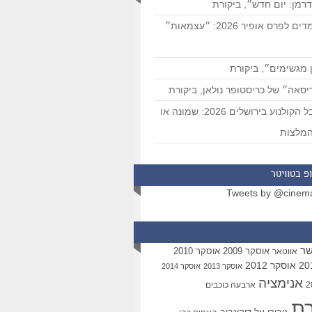
רמן: יום חדש״, ביקורת
המועמדים לפרס אופיר 2026: ״עצמאות״
 מגשימים״, ביקורת
סאה״ של כריסטופר נולאן, ביקורת
פסטיבל הקולנוע בירושלים 2026: שמונה או
מלצות
פ בטוויטר
Tweets by @cinem
שר
אוסקר 2009
אוסקר 2010
אווטאר
אוסקר 2012
אוסקר 2013
אוסקר 2014
אנימציה
ארבעה כוכבים
רת