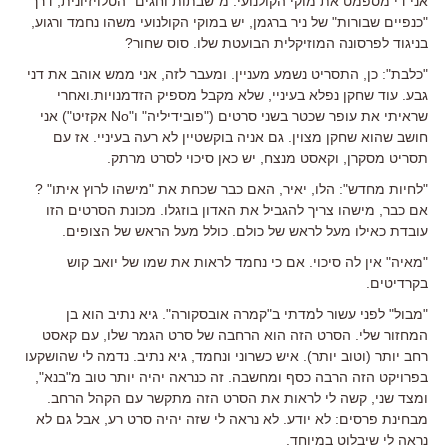
אני די מספמט את מוקי הקולנועי. מ"שבתות וחגים" הטלויזיונית, דרך
"כנפיים שבורות" של ניר ברגמן, יש במוקי הקולנועי משהו נחמד ורגוע,
בניגוד לפרסונה המוזיקלית הבועטת שלו. סוס שחור?
"כלבת": כן, התסריט נשמע מעניין. ומעבר לזה, אני ממש אוהב את דני
גבע. עוד שחקן נפלא בעיניי, שלא מקבל מספיק הזדמנויות.ואחרי
שראיתי את עופר שכטר בשני סרטים ("פובידיליה" ו"No אקזיט") אני
חושב שהוא שחקן מצוין. גם אניה בוקשטיין לא רעה בעיניי. אז עם
תסריט מסקרן, וקאסט מנצח, יש כאן סיכוי לסרט מרתק.
"לחיות מחדש": הלו, יאיר, האם כבר שכחת את "מישהו לרוץ איתו" ?
אם כבר, מישהו צריך להגביל את האדון בוזגלו. מכונת הסרטים הזו
עובדת כאילו מעל לראש של כולם. כולל מעל הראש של הצופים.
"מאיה" אין לה סיכוי. אם כי נחמד לראות את שמו של יואב קוש
בקרדיטים.
"מבול" לפני עשור למדתי ב"קמרה אובסקורה". גיא נתיב הוא בן
המחזור שלי. הסרט הזה הוא הרחבה של סרט הגמר שלו, עם קאסט
רחב יותר (וטוב יותר). איש כשרוני ונחמד, גיא נתיב. נדמה לי שהושקעו
בפרויקט הזה הרבה כסף ומחשבה. זה כנראה יהיה יותר טוב מ"בנא",
ומצד שני, קשה לי לראות את הסרט הזה מתקשר עם הקהל הרחב.
מבחינת פרסים: לא יודע. לא נראה לי שזה יהיה סרט רע, אבל גם לא
נראה לי שיבלוט במיוחד.