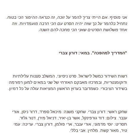
אני מוסיף: אם הייתי צריך להמר על זוכה, זה כנראה ההימור הכי בטוח.
נתחיל בלהמר על כך שזה יהיה הסרט עם הכי הרבה מועמדויות. וזה
אחד משלושת הסרטים שאני הכי מחכה להם השנה.
"המדריך למהפכה". במאי: דורון צברי
רשות השידור כמשל לישראל. סרט ניסיוני, המשלב סצנות עלילתיות
ודוקומנטריות, ובמרכזו מאבקם האזרחי של שני במאים למען רפורמה
בשידור הציבורי. כשמדובר בערוץ הראשון המציאות עולה על כל דמיון.
שחקן ראשי: דורון צברי. שחקני משנה: מיכאל ספרד, דרור ניסן, אורי
ענבר. צילום: דוד גורפינקל, אשר בן-יאיר, דניאל מירן, דנור גלזר.
תסריט: יוסי מדמוני, אורי ענבר, ארי פולמן, דורון צברי. עריכה: עמי
טיר, מאור קשת. מלחין: אבי בללי.