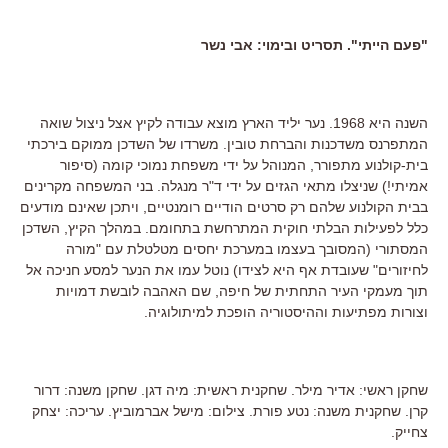
"פעם הייתי". תסריט ובימוי: אבי נשר
השנה היא 1968. נער יליד הארץ מוצא עבודה לקיץ אצל ניצול שואה
המתפרנס משדכנות והברחת טובין. משרדו של השדכן ממוקם בירכתי
בית-קולנוע מתפורר, המנוהל על ידי משפחת נמוכי קומה (סיפור
אמיתי!) שניצלו מתאי הגזים על ידי ד"ר מנגלה. בני המשפחה מקרינים
בבית הקולנוע שלהם רק סרטים הודיים רומנטיים, ויתכן שאינם מודעים
כלל לפעילות הבלתי חוקית המתרחשת בתחומם. במהלך הקיץ, השדכן
המסתורי (המסובך בעצמו במערכת יחסים מטלטלת עם "מורה
לחיזורים" שעובדת אף היא לצידו) נוטל עמו את הנער למסע חניכה אל
תוך מעמקי העיר התחתית של חיפה, שם האהבה לובשת דמויות
וצורות מפתיעות וההיסטוריה הופכת למיתולוגיה.
שחקן ראשי: אדיר מילר. שחקנית ראשית: מיה דגן. שחקן משנה: דרור
קרן. שחקנית משנה: נטע פורת. צילום: מישל אברמוביץ. עריכה: יצחק
צחייק.