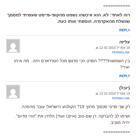
===========
רוה לאחד: לא. הוא איכשהו נשמט מהקופי-פייסט שעשיתי למסמך
שנשלח מהאקדמיה. הוספתי אותו כעת.
REPLY
עליזה
19 אפריל 2010 at 12:42
PERMALINK
בין השמשות???? הסרט הכי מרגש מכל הטררארם הזה.. מה איתו
יאיר?
REPLY
(יובל)
19 אפריל 2010 at 13:10
PERMALINK
רק שני סרטי סכסוך מתוך 19? הקולנוע הישראלי עובר מהפכה.
ושימו לב להברקה: רן שם-טוב (איזבו ועוד) הלחין את "זוהי סדום".
יהיה מגניב.
===========