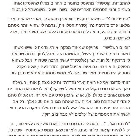
להתבדות. קוסשוילי מתעסק בחומרים אחרים מאלו שהעסיקו אותו
בשניים וחצי הסרטים האחרים שלו. כשרון יש לו. משמעת? לא בטוח.
"התפרצות X" – משהו בתקציר דווקא כן מדגדג לי. ואחרי שראיתי את
מלאני פרס ב"תיבת נח" (סדרת הטלויזיה), נדמה לי שהיא יותר מסתם
בחורה יפה.כרגע, נראה לי כמו סרט שיזכה ללא מעט מועמדויות, אבל
לא יזכה בפרס.
"וביום השלישי" – פרויקט שמאוד מסקרן אותי. נדמה לי שיש משהו
מאוד פסימי באיבגי (האיש), והמשהו הזה ימהל לתוך דרמה שנראית
לי מרתקת על הניר. שרון אלכסנדר עושה הרבה שטויות, אבל כשהוא
מפוקס, הוא מצוין.גם איצ'ו אביטל שחקן נהדר בעיניי, שלא מקבל
מספיק הזדמנויות. מצד שני, אני לא ממש מסמפט את אפרת בן צור.
"זוהי סדום" אני לא רואה "ארץ נהדרת" זה לא מצחיק אותי. השאלה
כאן היא אם סרט הקולנוע הוא תעלול שיווקי (בואו לראות את הכוכבים
שאתם אוהבים בקולנוע!), או שיש כאן סרט עם אמירה, או אפילו סתם
קומדיה שכתובה טוב. אני חושב שאתה מגזים עם 300 אלף. רק אם
הסרט הזה יהיה טוב הוא אולי יגיע למספרים האלו. במקרה הרע, הוא
יעשה את המספרים של "כלבים לא נובחים בירוק".
"ז'ה טם וגו'…" – נראה לי כמו סרט חביב. אם הוא יהיה עשוי טוב, זה
יכול להיות קראוד פליזר נעים. ולמרות שאני ממש לא מחסידי שבק ס',