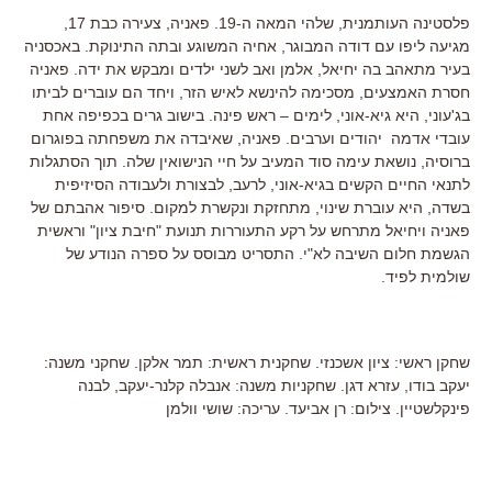
פלסטינה העותמנית, שלהי המאה ה-19. פאניה, צעירה כבת 17,
מגיעה ליפו עם דודה המבוגר, אחיה המשוגע ובתה התינוקת. באכסניה
בעיר מתאהב בה יחיאל, אלמן ואב לשני ילדים ומבקש את ידה. פאניה
חסרת האמצעים, מסכימה להינשא לאיש הזר, ויחד הם עוברים לביתו
בג'עוני, היא גיא-אוני, לימים – ראש פינה. בישוב גרים בכפיפה אחת
עובדי אדמה יהודים וערבים. פאניה, שאיבדה את משפחתה בפוגרום
ברוסיה, נושאת עימה סוד המעיב על חיי הנישואין שלה. תוך הסתגלות
לתנאי החיים הקשים בגיא-אוני, לרעב, לבצורת ולעבודה הסיזיפית
בשדה, היא עוברת שינוי, מתחזקת ונקשרת למקום. סיפור אהבתם של
פאניה ויחיאל מתרחש על רקע התעוררות תנועת "חיבת ציון" וראשית
הגשמת חלום השיבה לא"י. התסריט מבוסס על ספרה הנודע של
שולמית לפיד.
שחקן ראשי: ציון אשכנזי. שחקנית ראשית: תמר אלקן. שחקני משנה:
יעקב בודו, עזרא דגן. שחקניות משנה: אנבלה קלנר-יעקב, לבנה
פינקלשטיין. צילום: רן אביעד. עריכה: שושי וולמן