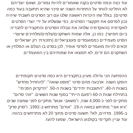
עוד כצה וכמה סרטים בקנה שאמורים להיות גמורים, ושאם יוצריהם
לא החליטו לוותר על התחרות השנה יש סיכוי שהיא תתעבה בעוד כמה
סרטים). בגלל שזו היכרות ראשונה שלנו עם רוב הסרטים חשבתי שיהיה
נכון לפרסם את תקקצרי הסרטים, כפי שנשלחו על ידי יוצרי הסרטים
לאקדמיה (והאקדמיה שלחה את טבלת הסרטים והתקצירים לחבריה
ביום חמישי). כמו כן, אלה שמות השחקנים/צלמים/מלחינים שיוצרי
הסרט מעמידים כממועמדים פוטנציאליים (תזכורת: רק ישראליים
זכאים להיות מועמדים לפרסי אופיר, לכן בסרט בו הצלם או המלחין או
השחקנים הם זרים, לא תמצאו את שמותיהם בין המועמדים.
ההפתעה הכי גדולה מעיון בתקצירים היא כמה סרטים תקופתיים
הופקו השנה. ארבעה מהם סרטי "פוסט-שואה": "להתחיל מחדש"
בשנות ה-40, "התגנבות יחידים" בשנות ה-50. "הדקדוק הפנימי"
בתחילת שנות ה-60 ו"פעם הייתי" בסוף שנות הששים. "זוהי סדום"
מתקיים לפני כ-4,000 שנה, ו"משאבי אנוש" מתקיים לפני שמונה שנים.
"גיא אוני" מתרחש במאה ה-19. "אודם" מתרחש ב-1992. ו"סרק סרק"
ב-1995. מדהים, לא? תשעה סרטים מתוך 20 לא מתרחשים בהווה.
עוד עניין תקדימי בקולנוע הישראלי, שמעז להעז.