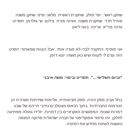
שחקן ראשי: יוסי פולק. שחקנית ראשית: מלאני פרס. שחקן משנה:
סוהיל חדד. שחקנית משנה: אורנה פורת. צילום: שי גולדמן. תסריט:
עדנה מזי"א. עריכה: בועז ליאון.
אני מוסיף: התקציר לבדו לא מגרה אותי, אבל הצוות שמאחורי הסרט
הזה גןרם לי לקוות שיש כאן משהו יוצא דופן.
"וביום השלישי…". תסריט ובימוי: משה איבגי
בתל אביב ספק הזויה, ספק מציאותית, אלימות שחיתות ואנרכיה הן
הנורמות החברתיות. בתוך הכאוס מצטלבים נתיבי חייהם של שבע
דמויות שונות. המפגשים האקראיים בין דמויות, יולידו גאולה מפתיעה
לחלקן. זהו סיפור אפוקליפטי על חברה ישראלית סדוקה המנסה
נואשות לאחות מחדש את רסיסיה.