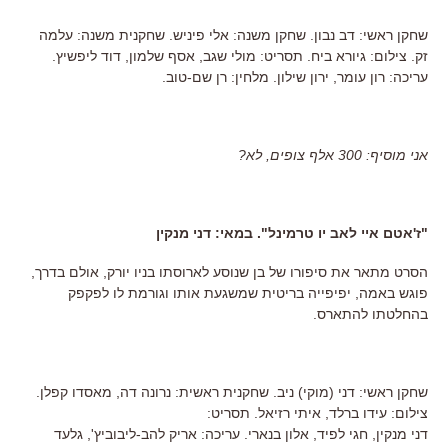
שחקן ראשי: דב נבון. שחקן משנה: אלי פיניש. שחקנית משנה: עלמה
זק. צילום: גיורא ביח. תסריט: מולי שגב, אסף שלמון, דוד ליפשיץ.
עריכה: רון עומר, ירון שילון. מלחין: רן שם-טוב.
אני מוסיף: 300 אלף צופים, לא?
"ז'אטם איי לאב יו טרמינל". במאי: דני מנקין
הסרט מתאר את סיפורו של בן שנוסע לארוסתו בניו יורק, אולם בדרך,
פוגש באמה, יפיפייה בריטית שמשגעת אותו וגורמת לו לפקפק
בהחלטתו להתארס.
שחקן ראשי: דני (מוקי) ניב. שחקנית ראשית: נרונה דה, מאסדו קפלן.
צילום: עידו ברלד, איתי רזיאל. תסריט:
דני מנקין, חגי לפיד, אלון בנארי. עריכה: אריק להב-ליבוביץ', גלעד