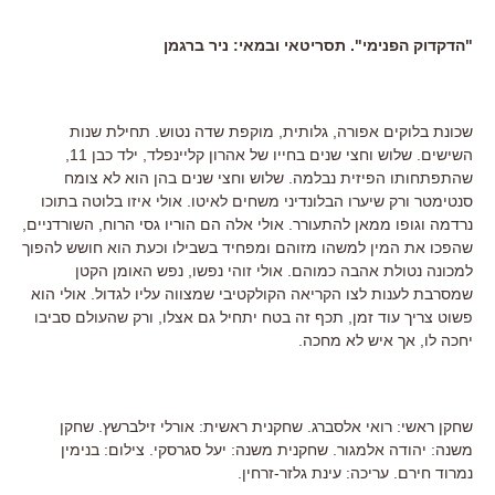
"הדקדוק הפנימי". תסריטאי ובמאי: ניר ברגמן
שכונת בלוקים אפורה, גלותית, מוקפת שדה נטוש. תחילת שנות
השישים. שלוש וחצי שנים בחייו של אהרון קליינפלד, ילד כבן 11,
שהתפתחותו הפיזית נבלמה. שלוש וחצי שנים בהן הוא לא צומח
סנטימטר ורק שיערו הבלונדיני משחים לאיטו. אולי איזו בלוטה בתוכו
נרדמה וגופו ממאן להתעורר. אולי אלה הם הוריו גסי הרוח, השורדניים,
שהפכו את המין למשהו מזוהם ומפחיד בשבילו וכעת הוא חושש להפוך
למכונה נטולת אהבה כמוהם. אולי זוהי נפשו, נפש האומן הקטן
שמסרבת לענות לצו הקריאה הקולקטיבי שמצווה עליו לגדול. אולי הוא
פשוט צריך עוד זמן, תכף זה בטח יתחיל גם אצלו, ורק שהעולם סביבו
יחכה לו, אך איש לא מחכה.
שחקן ראשי: רואי אלסברג. שחקנית ראשית: אורלי זילברשץ. שחקן
משנה: יהודה אלמגור. שחקנית משנה: יעל סגרסקי. צילום: בנימין
נמרוד חירם. עריכה: עינת גלזר-זרחין.