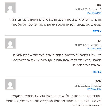
אור
19 אפריל 2010 at 11:43
PERMALINK
זה נחמד! סרט אימה, מותחנים, הרבה סרטים תקופתיים, חצי-דוקו
שמשלב אנימציה, קומדיה היסטורית וסרט סוריאליסטי על חלומות.
REPLY
עדן
19 אפריל 2010 at 11:44
PERMALINK
נכון, נהוג להמר על השמות הגדולים אבל מצד שני – כמה אנשים
הימרו על "עג'מי" לפני שראו אותו ? אף פעם אי אפשר לדעת לפני
שרואים את הסרטים.
REPLY
איתן
19 אפריל 2010 at 12:11
PERMALINK
"אודם": אני די מסוקרן. ולווא דווקא בגלל הרעש שמסביב. התקציר
נראה לי מעניין, ואני מאוד מסמפט את קלרה חורי. מצד שני, לא ממש
אהבתי את "קשר עיר".