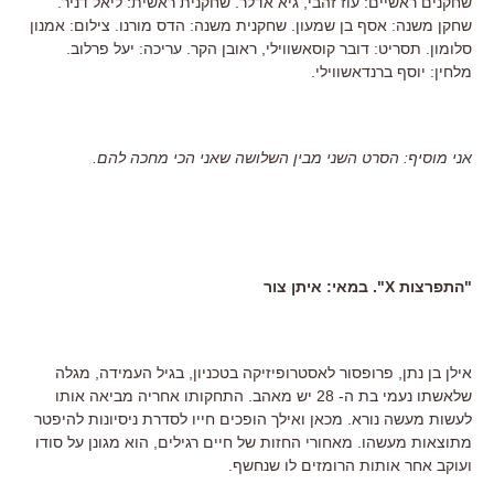
שחקנים ראשיים: עוז זהבי, גיא אדלר. שחקנית ראשית: ליאל דניר.
שחקן משנה: אסף בן שמעון. שחקנית משנה: הדס מורנו. צילום: אמנון
סלומון. תסריט: דובר קוסאשווילי, ראובן הקר. עריכה: יעל פרלוב.
מלחין: יוסף ברנדאשווילי.
אני מוסיף: הסרט השני מבין השלושה שאני הכי מחכה להם.
"התפרצות X". במאי: איתן צור
אילן בן נתן, פרופסור לאסטרופיזיקה בטכניון, בגיל העמידה, מגלה
שלאשתו נעמי בת ה- 28 יש מאהב. התחקותו אחריה מביאה אותו
לעשות מעשה נורא. מכאן ואילך הופכים חייו לסדרת ניסיונות להיפטר
מתוצאות מעשהו. מאחורי החזות של חיים רגילים, הוא מגונן על סודו
ועוקב אחר אותות הרומזים לו שנחשף.