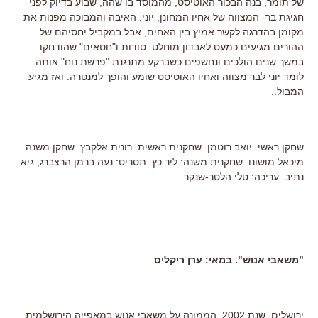
של תומר, בנה הבכור האוטיסט, מהמוסד בו שהה, שבוע בדיוק לפני
חגיגת בר- המצווה של אחיו המחונן, יוני. האיבה והמבוכה מפנות את
מקומן בהדרגה לקשר אמיץ בין האחים, אבל במקביל יחסיהם של
ההורים מגיעים כמעט לאבדון מוחלט. סודות ו"חטאים" שהודחקו
במשך שנים הולכים ונחשפים כשברקע מתנגנת "פרשת נוח" אותה
לומד יוני לבר מצווה ואחיו האוטיסט שומע והופך למנטרה. ואז מגיע
המבול..
שחקן ראשי: יואב רוטמן. שחקנית ראשית: רונית אלקבץ. שחקן משנה:
מיכאל מושונו. שחקנית משנה: ליר כץ. תסריט: נעה ברמן הרצברג, גיא
נתיב. עריכה: טלי הלטר-שנקר.
"משאבי אנוש". במאי: ערן ריקליס
ירושלים, שנת 2002: הממונה על משאבי אנוש במאפייה הירושלמית