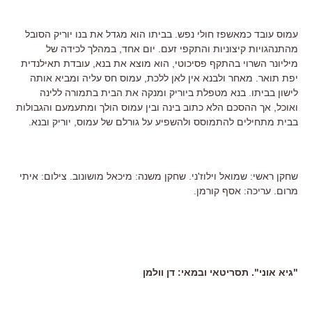
עמוס עובד כמאשפז חולי נפש. בביתו הוא מגדל את בנו יוריק הסובל
מהתנהגויות קיצוניות והתקפי זעם. יום אחד, במהלך לכידה של
מיליונר השרוי בהתקף פסיכוטי, הוא מוצא את בנא, עובדת תאילנדית
יפת תואר. מאחר ולבנא אין לאן ללכת, עמוס חס עליה ומביא אותה
לישון בביתו. בנא מטפלת ביוריק ומנקה את הבית בתמורה ללינה
ואוכל, אך ההסכם הלא כתוב בינה ובין עמוס הולך ומתעמעם והגבולות
בבית מתחילים להתמוסס ולהשפיע על גורלם של עמוס, יוריק ובנא.
שחקן ראשי: שמואל וילוז'ני. שחקן משנה: מיכאל מושונוב. צילום: איתי
מרום. עריכה: אסף קורמן.
"גיא אוני". תסריטאי ובמאי: דן וולמן