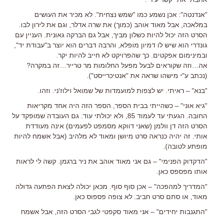
"אנדנטה": אכן נשמע כמו "שמש נצחית". לא מכיר את העושים
במלאכה, אבל מאוד אוהב (כמוך) את שרה אדלר, וגם את לירון לבו.
הסרט הזה יכול להיות כשלון מביך, אבל גם הברקה גאונית. העניין עם
גונדרי הוא שיש לו דמיון מופלא, והרבה דברים הוא יוצר ב"עבודת יד",
ובמינימום אפקטים. כך שהפרויקט לא חייב להיות יקר.
אה…וזה שקוראים לבעל מפעל החלומות מר טרייר…זה במקרה?
(נכתב ע"י מישהו שראה את "אנטיכרייסט").
"בנא" – ראיתי. יש לצפות למועמדות של שמואל וילוז'ני. וזהו.
"גיא אוני" – כשהייתי בבית הספר, הספר הזה היה אחד מקריאות
החובה. הגעתי עד לעמוד 85, ולא יכולתי עוד. גם העובדה שמופקד על
הסרט הזה דן וולמן (שאני דווקא מסמפט לפעמים) אינה מעודדת
אותי. זה יהיה כנראה סרט מיושן ומאוד לא מלהיב (אבל אשמח להיות
מופתע לטובה).
"הדקדוק הפנימי" – גם אני מאוד אוהב את ניר ברגמן. קשה לי לראות
אותו מפספס כאן.
"המדריך למהפכה" – אכן סוף סוף. מכאן יכולה לצאת הפתעה גדולה
מאוד, או סתם סרט חביב. לא צופה פספוס כאן.
"התגנבות יחידים" – אני מאוד סקפטי לגבי הסרט הזה, אבל אשמח