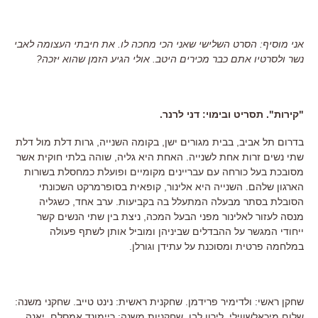
אני מוסיף: הסרט השלישי שאני הכי מחכה לו. את חיבתי העצומה לאבי
נשר ולסרטיו אתם כבר מכירים היטב. אולי הגיע הזמן שהוא יזכה?
"קירות". תסריט ובימוי: דני לרנר.
בדרום תל אביב, בבית מגורים ישן, בקומה השנייה, גרות דלת מול דלת
שתי נשים זרות אחת לשנייה. האחת היא גליה, שוהה בלתי חוקית אשר
מסובכת בעל כורחה עם עבריינים מקומיים ופועלת כמחסלת בשורות
הארגון שלהם. השנייה היא אלינור, קופאית בסופרמרקט השכונתי
הסובלת בסתר מבעלה המתעלל בה בקביעות. ערב אחד, כשגליה
מנסה לעזור לאלינור מפני הבעל המכה, ניצת בין שתי הנשים קשר
ייחודי המגשר על ההבדלים שביניהן ומוביל אותן לשתף פעולה
במלחמה פרטית ומסוכנת על עתידן וגורלן.
שחקן ראשי: ולדימיר פרידמן. שחקנית ראשית: נינט טייב. שחקני משנה:
שלום מיכאלשווילי, לירון לבו. שחקניות משנה: ריימונד אמסלם, יאנה