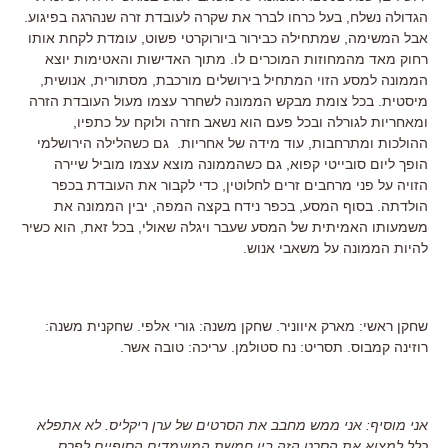
הגדולה נשלח, בעל כרחו לברר את שקרה לעובדת זרה שנהרגה בפיגוע.
אבל המשימה, שמתחילה כבירור ביורוקרטי פשוט, עומדת לקחת אותו
רחוק מאד מהמחוזות המוכרים לו. מתוך האדישות והאטימות יוצא
הממונה למסע הזוי המתחיל בירושלים מורכבת, מסתורית, אנושית,
מיסטית. בכל צומת מבקש הממונה לשחרר עצמו מעול העובדת הזרה
ומאחריות לגורלה ובכל פעם הוא נשאב חזרה ולוקח על כתפיו,
ההולכות ומתרחבות, עוד מידה של אחריות. גם כשהלילה הירושלמי
הופך ליום סובייטי קפוא, גם כשהממונה מוצא עצמו מוביל שיירה
הזויה על פני מרחבים זרים לחלוטין, כדי לקבור את העובדת בכפר
הולדתה. בסוף המסע, בכפר נידח בקצה המפה, יבין הממונה את
משמעותו האמיתית של המסע שעבר ויגלה שאולי, בכל זאת, הוא כשיר
להיות הממונה על משאבי אנוש.
שחקן ראשי: מארק איווניר. שחקן משנה: גורי אלפי. שחקנית משנה:
רוזינה קמבוס. תסריט: נח סטולמן. עריכה: טובה אשר.
אני מוסיף: אני ממש מחבב את הסרטים של ערן ריקליס. לא אתפלא
כלל למצוא את הסרט הזה בין חמשת המועמדים הסופיים לפרס