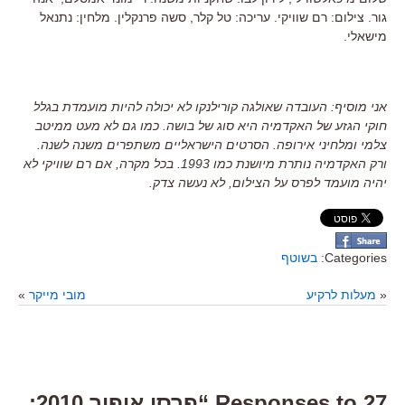
גור. צילום: רם שוויקי. עריכה: טל קלר, סשה פרנקלין. מלחין: נתנאל
מישאלי.
אני מוסיף: העובדה שאולגה קורילנקו לא יכולה להיות מועמדת בגלל
חוקי הגזע של האקדמיה היא סוג של בושה. כמו גם לא מעט ממיטב
צלמי ומלחיני אירופה. הסרטים הישראליים משתפרים משנה לשנה.
ורק האקדמיה נותרת מיושנת כמו 1993. בכל מקרה, אם רם שוויקי לא
יהיה מועמד לפרס על הצילום, לא נעשה צדק.
Categories:
בשוטף
«
מעלות לרקיע
מובי מייקר
»
27 Responses to “פרסי אופיר 2010: