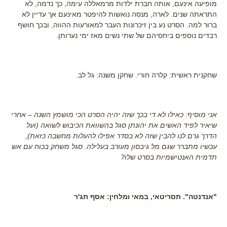
מופיעה אינעם, אותה חברת ילדות מרמאללה עימה, כך נדמה, לא
התראתה שנים. לארה, מנסה נואשות להיפטר מאינעם אך עדיין לא
ברור למה. הסרט נע בין זיכרונות העבר למאורעות ההווה, ובכך חושף
רבדים נוספים ביחסיהם של שתי נשים מאז ימי נערותן.
שחקנית ראשית: קלרה חורי. שחקן משנה: גל לב.
אני מוסיף: כאילו לא די בכך שזה יהיה הסרט הכי מושמץ השנה – אחרי
שיאיר לפיד האשים את יהונתן סגל בהשוואת הכיבוש לשואה (ועל
הדרך גרם לנו להבין שזה לא בסדר אפילו להעלות מחשבה כזאת),
עכשיו מתברר שגם מל גיבסון מעורב בעלילה. סגל משחק בכוח עם אש
תדמית האנטישמיות בסרט שלו?
"אנדנטה". תסריטאי, במאי ומלחין: אסף תג'ר