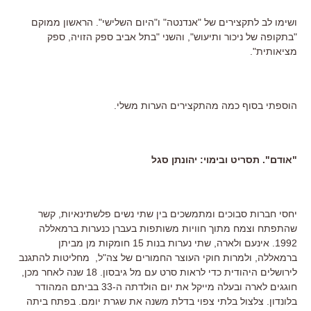
ושימו לב לתקצירים של "אנדנטה" ו"היום השלישי". הראשון ממוקם
"בתקופה של ניכור ותיעוש", והשני "בתל אביב ספק הזויה, ספק
מציאותית".
הוספתי בסוף כמה מהתקצירים הערות משלי.
"אודם". תסריט ובימוי: יהונתן סגל
יחסי חברות סבוכים ומתמשכים בין שתי נשים פלשתינאיות, קשר
שהתפתח וצמח מתוך חוויות משותפות בעברן כנערות ברמאללה
1992. אינעם ולארה, שתי נערות בנות 15 חומקות מן מביתן
ברמאללה, ולמרות חוקי העוצר החמורים של צה"ל, מחליטות להתגנב
לירושלים היהודית כדי לראות סרט עם מל גיבסון. 18 שנה לאחר מכן,
חוגגים לארה ובעלה מייקל את יום הולדתה ה-33 בביתם המהודר
בלונדון. צלצול בלתי צפוי בדלת משנה את שגרת יומם. בפתח ביתה