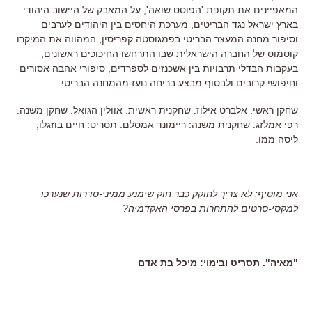
המאפיינים את תקופת 'הפוסט שואה', על המאבק של היישוב היהודי
בארץ ישראל נגד הבריטים, מערכת היחסים בין היהודים לערבים
וסיפור מחנה המעצר הבריטי בפמגוסטה קפריסין, המהווה את המיקרו
קוסמוס של החברה הישראלית שבו התרחשו החיכוכים ראשונים,
בעקבות הבדלי תרבויות בין אשכנזים לספרדים, סיפורי אהבה אסורים
וחיפושי קרובים ולבסוף מבצע בריחה נועז מהמחנה הבריטי.
שחקן ראשי: אלברט אילוז. שחקנית ראשית: אוולין הגואל. שחקן משנה:
רפי אמלזג. שחקנית משנה: ריימונד אמסלם. תסריט: חיים בוזגלו,
ליסה ממו.
אני מוסיף: לא צריך לחוקק כבר חוק שימנע ממיני-סדרות שנערכו
למקסי-סרטים להתחרות בפרסי האקדמיה?
"מאיה". תסריט ובימוי: מיכל בת אדם