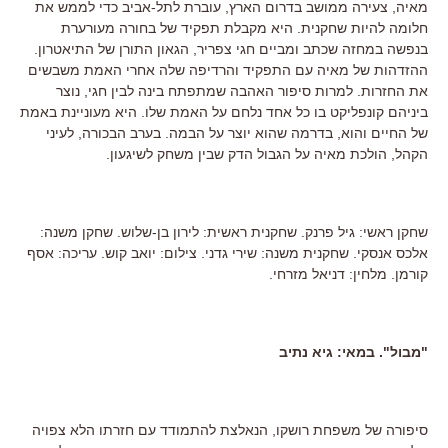
מאיה, צעירה ממושב בדרום הארץ, עוברת לתל-אביב כדי לממש את
חלומה להיות שחקנית. היא מקבלת תפקיד של בחורה מעורערת
בנפשה במחזה שכתב ומביים חגי צפריר, הגאון התורן של התיאטרון.
ההזדהות של מאיה עם התפקיד והרדיפה שלה אחרי האמת משבשים
את החזרות. למרות סיפור האהבה שמתפתח בינה לבין חגי, נוצר
ביניהם קונפליקט בו כל אחד נלחם על האמת שלו. היא מעוניינת באמת
של החיים והוא, בדרמה שהוא יוצר על הבמה. בערב הבכורה, לעיני
הקהל, הולכת מאיה על הגבול הדק שבין משחק לשיגעון.
שחקן ראשי: גיל פרנק. שחקנית ראשית: לירון בן-שלוש. שחקן משנה:
אלכס אנסקי. שחקנית משנה: שירי גדני. צילום: יואב קוש. עריכה: אסף
קורמן. מלחין: דניאל מזרחי.
"מבול". במאי: גיא נתיב
סיפורה של משפחת רושקו, הנאלצת להתמודד עם חזרתו הלא צפויה