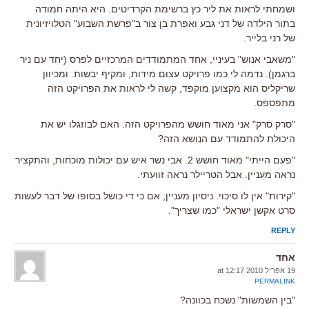
ושמחתי לראות את ליר כץ ברשימת הקרדיטים. היא היתה חמודה
בתור הילדה של דני גבע ואפרת בן צור ב"פרשת השבוע" הטלויזיונית
של רני בלייר.
"משאבי אנוש" בעיניי, אחד המתמודדים המרכזיים לפרס (יחד עם ניר
ברגמן). נדמה לי כמו פרויקט עצום מידות, ומקיף יבשות. ומכיוון
שריקליס הוא מקצוען מוקפד, קשה לי לראות את הפרויקט הזה
מתפספס.
"סרק סרק" אני מאוד חושש מהפרויקט הזה. האם לבוזגלו יש את
היכולת להתמודד עם הנושא הזה?
"פעם הייתי" מאוד חושש 2. אבי נשר איש עם יכולות מוכחות, והתקציר
נראה מעניין. אבל הטריילר נראה זוועתי.
"קירות" אין לו סיכוי. ניסיון מעניין, אם כי די כושל בסופו של דבר לעשות
סרט אקשן ישראלי "כמו שצריך".
REPLY
אחד
19 אפריל 2010 at 12:17
PERMALINK
"בין השמשות" נשכח בכוונה?