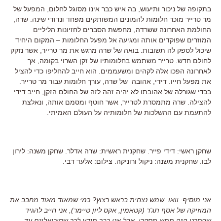
בתקופה של ניכור ותיעוש, בה איש כבר אינו מסוגל לחלום, המפעל של
מר טרייר מוכר חלומות להמונים המשותקים מפחד ונדודי שינה. שרה,
החולמת האחרונה ששרדה, מחפשת הסברים לחזיונות הליליים
המוזרים שפוקדים אותה ומגיעה אל מפעל החלומות – המקום היחיד
שיכול לספק לה תשובות. בואה של שרה מרגש את מר טרייר, אשר נזקק
לחולם חדש. טרייר משתמש בחלומותיו של זקן השרוי בקומה, אך
לאחרונה הפכו אלה לקהים ומשעממים. הוא חייב להחליפו כדי להציל
את מפעל חייו. דידי, אהובה של שרה, עורך חלומות עבור מר טרייר.
בכדי שגורלה של אהובתו לא יהיה זהה לזה של החולם הזקן, חייב דידי
להצילה. שרה מתמסרת לטרייר, אשר חוטף ומסמם אותה, ונאלצת
להתעמת עם ההשלכות של חלומותיה על העולם האמיתי.
שחקן ראשי: דידי פייר. שחקנית ראשית: שרה אדלר. שחקן משנה: לירון
לבו. שחקנית משנה: ניקול ורוניקה. צילום: אלעד דבי.
אני מוסיף: וואו. שמש נצחית בראש רצוץ? כמי שמאוד מאוד מחבב את
המוזיקה של אסף תג'ר (קטאמין, אקס ליון טיימר), אני חייב להגיד
שהסרט הזה ממש מסקרן. אבל אני כבר מודע לכך שסוריאליזם עד