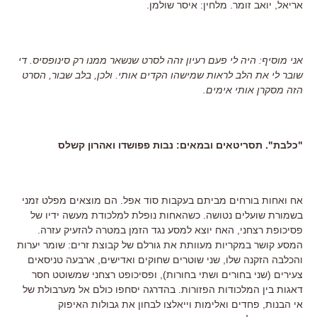
אריאל, יואב זומר. מלחין: איסר שולמן.
אני מוסיף: היה לי פעם רעיון זהה לסרט שנשאר ממנו רק סינופסיס. די
שובר לי את הלב לראות שמישהו הקדים אותי. ולכן, בלב שבור, הסרט
הזה מסקרן אותי אימים.
"כלבת". תסריטאים ובמאים: נבות פפושדו ואהרון קשלס
אח ואחות בורחים מביתם בעקבות סוד אפל. הם מוצאים מפלט זמני
בשמורת שועלים נטושה. כשהאחות נופלת למלכודת מעשה ידיו של
פסיכופת רצחני, האח יוצא למסע נגד הזמן במטרה להזעיק עזרה.
המסע קושר במקריות מעוותת את גורלם של קבוצת זרים: שומר יערות
והכלבה הזקנה שלו, שני שוטרים שחוקים ואדישים, ארבעה טניסאים
צעירים (שני בחורים ושתי בחורות), ופסיכופט רצחני שמשוטט חסר
דאגות בין המלכודות הפזורות. בהדרגה יסחפו כולם אל מערבולת של
אי הבנות, פחדים ואלימות וייאלצו לבחון את גבולות האיפוק