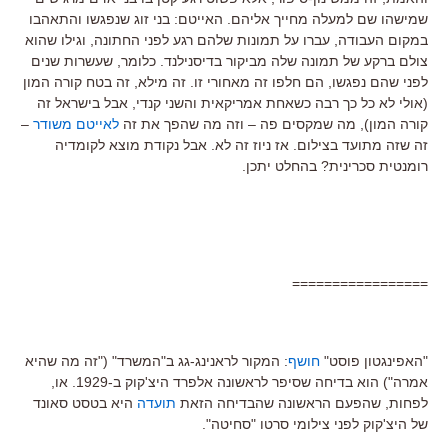
שמישהו שם למעלה מחייך אליהם. האייטם: בני זוג שנפגשו והתאהבו
במקום העבודה, עברו על תמונות שלהם רגע לפני החתונה, וגילו שהוא
צולם ברקע של תמונה שלה מביקור בדיסנילנד. כלומר, שעשרות שנים
לפני שהם נפגשו, הם חלפו זה מאחורי זו. זה מילא, זה בטח קורה המון
(אולי לא כל כך רבה כשאחת אמריקאית והשני קנדי, אבל בישראל זה
קורה המון), מה שמקסים פה – וזה מה שהפך את זה
לאייטם משודר
–
זה שזה מתועד בצילום. אז ניוז זה לא. אבל נקודת מוצא לקומדיה
רומנטית סכרינית? בהחלט יתכן.
=================
"האפינגטון פוסט"
חושף
: המקור לראנינג-גג ב"המשרד" ("זה מה שהיא
אמרה") הוא בדיחה שסיפר לראשונה אלפרד היצ'קוק ב-1929. או,
לפחות, שהפעם הראשונה שהבדיחה הזאת
תועדה
היא בטסט סאונד
של היצ'קוק לפני צילומי סרטו "סחיטה".