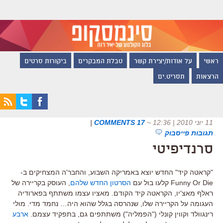
ראשי
על אודות/יצירת קשר
טבלת המבקרים
ביקורות סרטים
הרצאות
תסריט.ים
11 יוני 2010 | 12:36
~
17 COMMENTS
|
תגובות פייסבוק
סרנדיפיטי
"קראטה קיד" החדש יוצא באמריקה השבוע, והחבר'ה המצחיקים ב-
Funny Or Die קלעו בול עם
הסרטון החדש שלהם
, העוסק בקריירה של
ראלף מאצ'יו, הקראטה קיד הקודם. מאציו עצמו משתתף בפארודיה
העגומה על הקריירה שלו, שנהרסה בגלל שהוא היה… נחמד מדי. מולי
רינגוולד וקווין קונלי ("הפמליה") משתתפים גם, בתפקיד עצמם.
ארבע