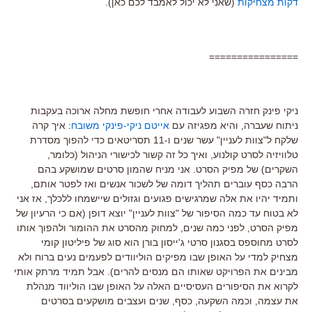
דקות מצחיקות
(שאני לא יכול לאמבד לכם כאן).
================
ניקי פינק חזרה השבוע לעבודה אחרי חופשת מחלה ארוכה בעקבות
ניתוח שעברה, והיא מפגיזה עם
אייטם ניקי-פינקי משובח
: איך קרה
שלקח ל"צוות לעניין" עשר שנים ו-11 תסריטאים כדי להפוך מסדרת
טלוויזיה לסרט קולנוע, ואיך כל זה קשור לכישורי הניהול (כלומר,
השקרים) של מפיק הסרט. אני מניח שהמון סרטים שמושקע בהם
הרבה כסף עוברים תהליך דומה של לשכור אנשים ואז לפטר אותם,
ותמיד יהיו את אלה שמרגישים פגועים וגזולים שיישמחו ללכלך, אז אני
לא בטוח עד כמה הסיפור של "צוות לעניין" יוצא דופן (אם כי הרעיון של
מפיק הסרט, לפני כמה שנים, למחוק מהסרט את ההומור ולהפוך אותו
לסרט מחוספס בסגנון סרטי ג'ייסון בורן הוא סוג של פיליטון קומי
מצחיק למדי על האופן שבו מפיקים הוליוודים לפעמים נעים ברוח ולא
מבינים את הפרויקט שאותו הם מנסים להרים). אבל תמיד מרתק אותי
לקרוא את הסיפורים העסיסיים האלה על האופן שבו הוליווד מנהלת
את עצמה, וכמה השקעה, כסף, שנים ועצבים מושקעים בסרטים