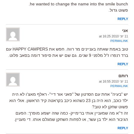
he wanted to change the name into the smile bunch.
פשוט גדול.
REPLY
אני
11 יוני 2010 at 16:25
PERMALINK
טוב באמת שאתה בעניינים מר רווה. חפש את HAPPY CAMPERS עם
ברד רנפרו ז"ל מלפני 9 שנים. גם שם יש את סיפור דומה בסאב פלוט.
REPLY
רותם
11 יוני 2010 at 16:55
PERMALINK
יש "בעיה" אחת עם הסרטון של "פאני אור דיי"- ראלף מאצ'ו לא היה
ילד כוכב, הוא היה בן 23 כשהוא כיכב בקראטה קיד הראשון. אולי הוא
פשוט שחקן לא טוב?
זה ד"א מה שמעניין אותי ברימייק- כמה שזה ישמע מופרך: הפעם
הגיבור הוא ילד בן עשר, או לפחות השחקן שמגלם אותו. די מעניין.
REPLY