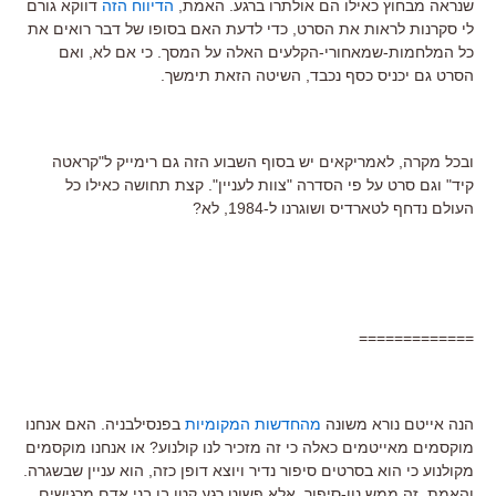
שנראה מבחוץ כאילו הם אולתרו ברגע. האמת,
הדיווח הזה
דווקא גורם
לי סקרנות לראות את הסרט, כדי לדעת האם בסופו של דבר רואים את
כל המלחמות-שמאחורי-הקלעים האלה על המסך. כי אם לא, ואם
הסרט גם יכניס כסף נכבד, השיטה הזאת תימשך.
ובכל מקרה, לאמריקאים יש בסוף השבוע הזה גם רימייק ל"קראטה
קיד" וגם סרט על פי הסדרה "צוות לעניין". קצת תחושה כאילו כל
העולם נדחף לטארדיס ושוגרנו ל-1984, לא?
=============
הנה אייטם נורא משונה
מהחדשות המקומיות
בפנסילבניה. האם אנחנו
מוקסמים מאייטמים כאלה כי זה מזכיר לנו קולנוע? או אנחנו מוקסמים
מקולנוע כי הוא בסרטים סיפור נדיר ויוצא דופן כזה, הוא עניין שבשגרה.
והאמת, זה ממש נון-סיפור, אלא פשוט רגע קטן בו בני אדם מרגישים