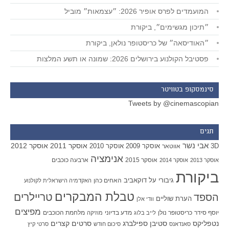
המועמדים לפרס אופיר 2026: ״עצמאות״ מוביל
״תיכון מגשימים״, ביקורת
״האודיסאה״ של כריסטופר נולאן, ביקורת
פסטיבל הקולנוע בירושלים 2026: שמונה או תשע המלצות
סינמסקופ בטוויטר
Tweets by @cinemascopian
תגים
אבי נשר
אוסקר 2011
אוסקר 2012
אוסקר 2009
אוסקר 2010
3D
אווטאר
אנימציה
אוסקר 2015
ארבעה כוכבים
אוסקר 2013
אוסקר 2014
ביקורת
גיבורי על
דוקאביב
האחים כהן
האקדמיה הישראלית לקולנוע
טבלת המבקרים
טריילרים
הספד
הערת שוליים
וודי אלן
מפיצים
יוסף סידר
כריסטופר נולן
מדע בדיוני
מלחמת הכוכבים
לייב בלוג
מוזיקה
סטיבן ספילברג
סרטים קצרים
נטפליקס
סאנדאנס
סיכום חודש
סרטי קיץ