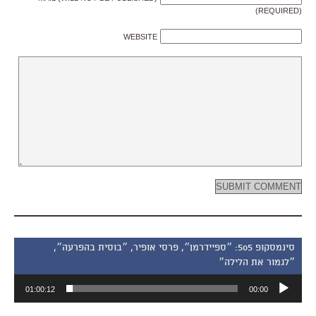
(REQUIRED)
WEBSITE
סינמסקופ 505: ״ספיידרמן״, פרסי אופיר, ״בוסית בהפרעה״,
״לגמור את הלילה״
נגן
01:00:12
00:00
אודיו