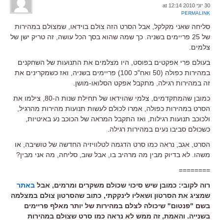
30 יוני 2010 at 12:14
PERMALINK
סליחה שאני מקלקל, אבל הסרט הזה צולם בוידאו, שמצולם במהירות
של 25 פריימים בשניה. כך שמה שהוא בסך הכל עושה, זה טריק ישן של
צלמים.
בעולם פרי אפקטים בפוסט, היו מצלמים את התנועות של השחקנים
במהירות כפולה (50 ואח"כ 100) פריימים בשניה, ואז כשמקרינים את
זה במהירות רגילה, מתקבל אפקט הסלואו-מושן.
כמובן שהמתקדמים, צלמי שהוידאו של תחילת שנות ה-80, צילמו את
הסרט במהירות כפולה, אמרו לכולם לעשות תנועות מהירות מהרגיל,
ולכוכב תנועות רגילות, ואז התקבל המראה של הכוכב נע באיטיות,
כשכולם סביבו נעים במהירות רגילה.
הסרט, אגב, נראה כמו סרט הדגמה לטלוויזיה החדשה של טושיבה, או
משהו. לא בדיוק מבין מה מרהיב בו, אבל שוב, סליחה, מה אני מבין?
========
רוה לקובי: כמובן שיש סיכוי שכולם משקרים ומרמים, אבל
באתר
שמציג את הסרטון ושאליו לינקקתי, כתוב שהסרטון צולם במצלמה
בשם "פנטום" שיכולה לצלם במהירות של יותר מאלף פריימים
בשנייה. והאמת, זה ממש לא נראה כמו סרט שצולם במהירות