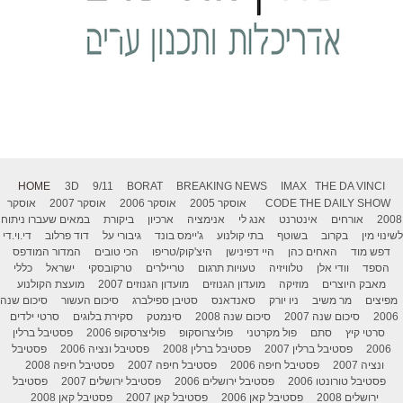
HOME
3D
9/11
BORAT
BREAKING NEWS
IMAX
THE DA VINCI
THE DAILY SHOW
CODE
אוסקר 2005
אוסקר 2006
אוסקר 2007
אוסקר
2008
אורחים
אינטרנט
אנג לי
אנימציה
ארכיון
ביקורת
במאים שעברו ניתוח
לשינוי מין
בקרוב
בשוטף
בתי קולנוע
ג'יימס בונד
גיבורי על
דוד פרלוב
די.וי.די
דפש מוד
האחים כהן
היי דפינישן
היצ'קוק/טריפו
הכי טובים
המדור המודפס
הספד
וודי אלן
טלוויזיה
טעויות תרגום
טריילרים
טרקובסקי
ישראל
כללי
מאבק היוצרים
מוזיקה
מועדון הגנוזים
מועדון הגנוזים 2007
מועצת הקולנוע
מפיצים
מר משיב
ניו יורק
סאנדאנס
סטיבן ספילברג
סיכום העשור
סיכום שנה
2006
סיכום שנה 2007
סיכום שנה 2008
סינמטק
סקירת בלוגים
סרטי ילדים
סרטי קיץ
סתם
פול מקרטני
פוליצרוסקופ
פוליצרסקופ 2006
פסטיבל ברלין
2006
פסטיבל ברלין 2007
פסטיבל ברלין 2008
פסטיבל ונציה 2006
פסטיבל
ונציה 2007
פסטיבל חיפה 2006
פסטיבל חיפה 2007
פסטיבל חיפה 2008
פסטיבל טורונטו 2006
פסטיבל ירושלים 2006
פסטיבל ירושלים 2007
פסטיבל
ירושלים 2008
פסטיבל קאן 2006
פסטיבל קאן 2007
פסטיבל קאן 2008