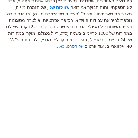
בחודשים האחרונים ושתכננתי להעלות כאן לבלוג אתמול אחה"צ, אבל
לא הספקתי, והנה הבוקר אני רואה
שצילום שלו
, של הזמרת מ.י.ה,
מעטר את שער ירחון "גלריה" (הצילום של הזמרת מ.י.ה). אז הנה סיבה
נוספת להיר את עבודות הווידיאו הסופר-אסתטיות, אולטרה-מסוגננות,
והיפר-משונות של מגינלי. הנה החדש שבהם. סרט בן כ-3 דקות, שצולם
במהירות של 1000 פריימים בשניה (סרט רגיל מצולם ומוקרן במהירות
של 24 פריימים בשנייה), בהשתתפות קרוליין מרפי, כלב, פחית WD-
40 ואקוואריום. עוד פרטים
על הסרט, כאן
.