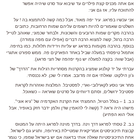
אם אתה מכניס קצת פילרים עד שיבוא עוד סרט שיהיה אפשר
להתווכח עליו, אז גם אני:
אני עכשיו בפראג. עיר יפה מאוד, אבל כמה קשה להתמצא בה ! על
השלטים שאמורים להיות רשומים עליהם שמות הרחובות, כתובים
בהרבה מקרים שמות הרובעים והשכונות, ולבחור שכמוני, שאוהב לטייל
הרבה ברגל, קשה למצוא הרבה דברים (אפילו עם מפה צמודה).
בנוסף, בהרבה מקומות בפראג יש עליות וירידות תלולות, כמו בחיפה.
אתמול טיפסתי במעלה שביל באחד הפארקים פה. ממש ספורט אתגרי
(אבל שווה: בקצה למעלה יש נוף יפהפה של חצי פראג).
עברתי על יד קולנוע שמציג בהקרנות מסחריות רגילות את "הדרך" של
ג'ון הילקוט. שאלתי אם זה מדובב. אמרו לי שכן. לא נכנסתי.
מחר אני נוסע לקארלובי-וארי, לפסטיבל. המלצות ואזהרות לקראת
פסטיבל ירושלים, וסתם דיווחים על סרטים שאראה – כשאוכל.
נ.ב. 1 – בגלל הטיול, החמצתי את הקרנת האקדמיה של "גיא אוני".
מישהו היה וראה ? (קשה לי להאמין שדן וולמן ידבר חזק באופיר, אבל
אולי הוא הפתיע)
נ.ב. 2 טסתי לפראג דרך וינה. בדרך מוינה לפראג היתה על המטוס
קבוצת תיכוניסטים אמריקאית שמטיילת באירופה, ותגיע גם לישראל.
אחת התיכוניסטיות שאלה אותי בדאגה אם יש בישראל שמפו, כי נגמר