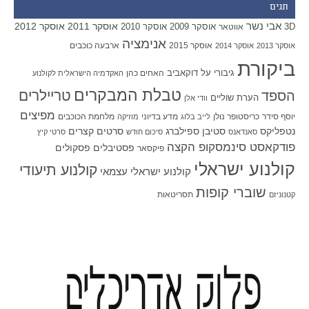
תגים
אבי נשר
אוסקר 2011
אוסקר 2012
אוסקר 2009
אוסקר 2010
3D
אווטאר
אנימציה
אוסקר 2015
ארבעה כוכבים
אוסקר 2013
אוסקר 2014
ביקורת
גיבורי על
דוקאביב
האחים כהן
האקדמיה הישראלית לקולנוע
טבלת המבקרים
טריילרים
הספד
הערת שוליים
וודי אלן
מפיצים
יוסף סידר
כריסטופר נולן
מדע בדיוני
מלחמת הכוכבים
לייב בלוג
מוזיקה
סטיבן ספילברג
סרטים קצרים
נטפליקס
סאנדאנס
סיכום חודש
סרטי קיץ
פודקאסט סינמסקופ הקצה
פסטיבלים
פסקולים
פיקסאר
קולנוע ישראלי
קולנוע תיעודי
קולנוע ישראלי עצמאי
שוברי קופות
תסריטאות
קטנוניזם