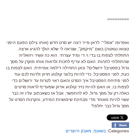
=========
ואפרופו "אמלי": לז'אן-פייר ז'ונה יש סרט חדש (אותו צילם הפעם היפני
טצואו נגאטה) בשם "מיקמק", שנראה לי שלא הולך להגיע ארצה.
התחלתי לצפות בו בדי.וי.די ומיד עצרתי. הוא כה עשיר ויזואלית
שהתחלתי לתהות: האם לא עדיף לחכות ולראות אותו מוקרן על מסך
גדול בפסטיבל ירושלים? וכאן התחילה דילמה אמיתית. האם לצפות בו
כעת, לפני הפסטיבל, כדי להיות בלוגר קולנוע חרוץ ולדווח לכם עוד
לפני פתיחת הפסטיבל איך הסרט והאם ראוי לטרוח עד ירושלים כדי
לצפות בו, או האם להיות נזיר קולנוע אדוק שמעדיף לראות סרטים
כאלה רק על מסך גדול, לא להתפשר, אבל אז כשאכתוב עליו זה כבר
עשוי להיות מאוחר מדי מבחינת שימושיות המידע, והקרנות הסרט על
מסך גדול כבר יחלפו?
Categories:
בשוטף
,
מאבק היוצרים