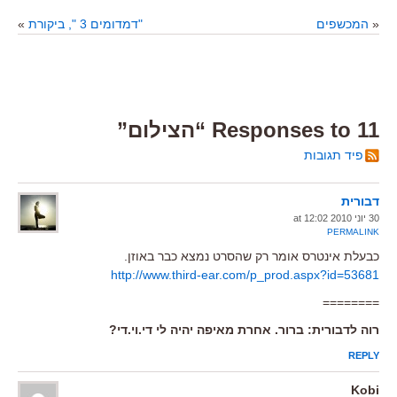
«
המכשפים
"דמדומים 3 ", ביקורת
»
11 Responses to “הצילום”
פיד תגובות
דבורית
30 יוני 2010 at 12:02
PERMALINK
כבעלת אינטרס אומר רק שהסרט נמצא כבר באוזן.
http://www.third-ear.com/p_prod.aspx?id=53681
========
רוה לדבורית: ברור. אחרת מאיפה יהיה לי די.וי.די?
REPLY
Kobi