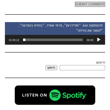
סינמסקופ 505: ״ספיידרמן״, פרסי אופיר, ״בוסית בהפרעה״,
״לגמור את הלילה״
נגן
01:00:12
00:00
אודיו
חיפוש
חיפוש