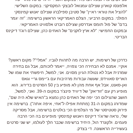
אלפונסו קוארון שצילם עמנואל לובצקי המקסיקני. במקום השלישי:
"להציל את טוראי ראיין" של סטיבן ספילברג שצילם יאנוש קמינסקי
הפולני. במקום הרביעי, הצלם האמריקאי הראשון ברשימה: "זה יגמר
בדם" של פול תומס אנדרסון שצילם רוברט אלסוויט האמריקאי.
ובמקום החמישי: "לא ארץ לזקנים" של האחים כהן, שצילם רוג'ר דיקינס
הבריטי.
כדרכן של רשימות, יש הרבה מה לתהות לגביו. "אמלי"? מקום ראשון?
אוקיי. אמנם לא הבחירה הכי צפויה, ייאמר לזכותם, אבל גם בחירה
שמרנית אבל לא נטולת הגיון מסוים. אני, למשל, חיפשתי את שמו של
האריס סאווידס, שעשה עבודות מרהיבות עם ג'יימס גריי וגאס
ואן-סאנט, אבל אף אחת מהן לא מופיע בין 50 הסרטים בדירוג. הוא
מופיע רק עם "זודיאק" של דיוויד פינצ'ר במקום ה-39. ואני, למשל,
חושב שהצילום הכי יפה של האחים כהן נמצא ב"האיש שלא היה שם",
שמדורג במקום ה-31 (מתחת אפילו ל"אחי, איפה אתה"). ברשימה אין
פירוק סטטיסטי של מי הצלמים הכי בולטים ברשימה, אבל מסריקה
שלי, נראה שרוג'ר דיקינס ויאנוש קמינסקי מופיעים בה הכי הרבה
פעמים. ולקונרד הול, היחיד ברשימה שכבר הלך לעולמו, יש שני סרטים
בעשירייה הראשונה. די בצדק.