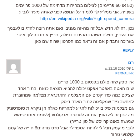
(50 או 60 פריימים) לצילום במהירות מדהימה של 1000 פריימים
בשנייה. אני ממליץ לך ללמוד על הנושא לפני שאתה מעיר לגביו:
http://en.wikipedia.org/wiki/High-speed_camera
נכון, זה לא חדש אבל זה מה-זה מגניב. ואם אתה רוצה להדגים לעצמך
את העניין, תצלם משהו במהירות כפולה, תריץ אותו בהילוך איטי
בעריכה ותבדוק אם זה נראה כמו הסרטון שרוה שם כאן.
REPLY
רם
1 יולי 2010 at 22:16
PERMALINK
אין ספק שזה צולם בפנטום ב 1000 פריים
שום האטה באפטר אפקט יכולה להביא תוצאה כזאת. בתור אחד
שצילם כמה פרוייקטים עם המצלמה הזאת,זאת מצלמה שמחוברת
למחשב נייד שמקליטה לתוך הארד דיסק.
גם מצלמות פילים יכולות להגיע למהריות כאלה הן ניקראות סופרסוניק
מה שכן זה לא הופך את זה לסרטים או קולנוע (לעומת אותו שימוש
שנעשה באנטיקרייסט של פון טרייר)
לגבי מיקמק חבל לי להיות הספויילר אבל סרט מדהים!! חוייה של קסם
קולנועי טהור