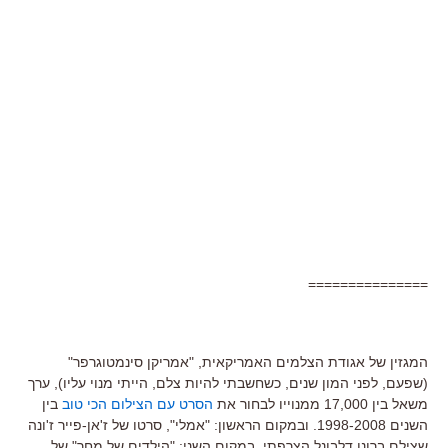
===============
המגזין של אגודת הצלמים האמריקאית, "אמריקן סינמטוגרפר"
(שפעם, לפני המון שנים, כשחשבתי להיות צלם, הייתי מנוי עליו), ערך
משאל בין 17,000 ממנוייו לבחור את
הסרט עם הצילום הכי טוב
בין
השנים 1998-2008. ובמקום הראשון: "אמלי", סרטו של ז'אן-פייר ז'ונה
שצילם ברונו דלבונל הצרפתי. במקום השני: "הילדים של מחר" של