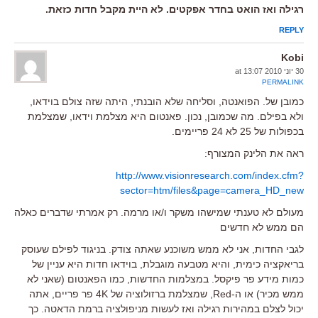
רגילה ואז הואט בחדר אפקטים. לא היית מקבל חדות כזאת.
REPLY
Kobi
30 יוני 2010 at 13:07
PERMALINK
כמובן של. הפואנטה, וסליחה שלא הובנתי, היתה שזה צולם בוידאו,
ולא בפילם. מה שכמובן, נכון. פאנטום היא מצלמת וידאו, שמצלמת
בכפולות של 25 לא 24 פריימים.
ראה את הלינק המצורף:
http://www.visionresearch.com/index.cfm?
sector=htm/files&page=camera_HD_new
מעולם לא טענתי שמישהו משקר ו/או מרמה. רק אמרתי שדברים כאלה
הם ממש לא חדשים
לגבי החדות, אני לא ממש משוכנע שאתה צודק. בניגוד לפילם שעוסק
בריאקציה כימית, והיא מטבעה מוגבלת, בוידאו חדות היא עניין של
כמות מידע פר פיקסל. במצלמות החדשות, כמו הפאנטום (שאני לא
ממש מכיר) או ה-Red, שמצלמת ברזולוציה של 4K פר פריים, אתה
יכול לצלם במהירות רגילה ואז לעשות מניפולציה ברמת הדאטה. כך