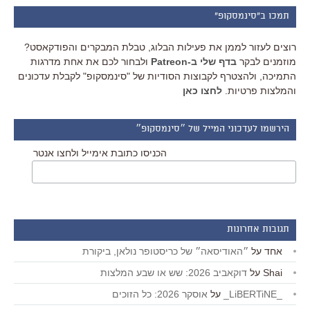
תמכו ב"סינמסקופ"
רוצים לעזור לממן את פעילות הבלוג, טבלת המבקרים והפודקאסט?
מוזמנים לבקר
בדף שלי ב-Patreon
ולבחור לכם את אחת מדרגות
התמיכה, ולהצטרף לקבוצות הסודיות של "סינמסקופ" לקבלת עדכונים
והמלצות פרטיות.
לחצו כאן
הירשמו לעדכוני המייל של ״סינמסקופ״
הכניסו כתובת אימייל ולחצו אנטר
תגובות אחרונות
אחד
על
״האודיסאה״ של כריסטופר נולאן, ביקורת
Shai
על
דוקאביב 2026: שש או שבע המלצות
_LiBERTiNE_
על
אוסקר 2026: כל הזוכים