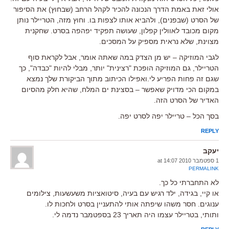
אולי זאת באמת הדרך הנכונה להכיר לקהל הרחב (שבחוץ) את הסיפור
של הסרט (שבפנים), ולהביא אותו לצפות בו. וחוץ מזה, הטריילר נותן
מקום מכובד לאוולין קפלון, שעושה תפקיד יפהפה בסרט. שחקנית
מצוינת, שלא נראית מספיק על המסכים.
לגבי המוזיקה – יש מן הצדק במה שאתה אומר, אבל לקראת סוף
הטריילר, גם המוזיקה הופכת "רצינית" יותר, מבלי להיות "כבדה", כך
שגם זה פחות הפריע לי.ואפילו הכיתוב מתוך הביקורת שלך נמצא
במקום הכי מדויק שאפשר – בסצינת ים המלח, שהיא חלק מהסיום
האדיר של הסרט הזה.
בסך הכל – טריילר יפה לסרט יפה.
REPLY
יעקב
1 ספטמבר 2010 at 14:07
PERMALINK
לא התחברתי כל כך.
או קיי, בגידה, ילד רגיש עם בעיה, סיטואציות משעשעות, צילומים
ענוגים. חסר משהו שיפתה אותי להתעניין בסרט ולחכות לו.
ותותי, בטריילר עצמו היה תאריך 23 בספטמבר נדמה לי.