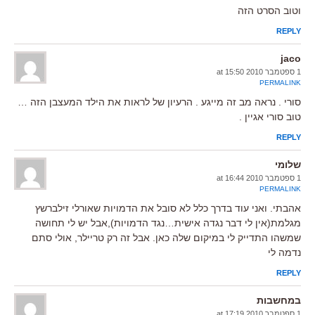
וטוב הסרט הזה
REPLY
jaco
1 ספטמבר 2010 at 15:50
PERMALINK
סורי . נראה מב זה מייגע . הרעיון של לראות את הילד המעצבן הזה …
טוב סורי אגיין .
REPLY
שלומי
1 ספטמבר 2010 at 16:44
PERMALINK
אהבתי. ואני עוד בדרך כלל לא סובל את הדמויות שאורלי זילברשץ
מגלמת(אין לי דבר נגדה אישית…נגד הדמויות),אבל יש לי תחושה
שמשהו התדייק לי במיקום שלה כאן. אבל זה רק טריילר, אולי סתם
נדמה לי
REPLY
במחשבות
1 ספטמבר 2010 at 17:19