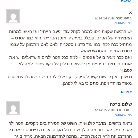
REPLY
X
1 ספטמבר 2010 at 14:14
PERMALINK
יש הרגשה שקצת ניסו למכור לקהל עוד "פעם הייתי" ואז הגיעו למהות
האמיתית של הסרט. ובכלל באיזשהו אופן הטריילר הוא כמו הסרט –
מתחיל ככה-ככה, כמו עוד סרט נוסטלגיה ולאט לאט מתכוונן על עצמו
לסרט המיוחד והמרגש שהוא.
ואם כבר מעירים על פונטים – למה בכל הטריילרים הישראלים יש את
אותם פונטים בסיסיים מדי שעולים בלבן על רקע שחור. למה לא
לסגנן?
נו שוין. ואין לי שום קשר להפקה, רק בא לי להגיד שוב שזה לדעתי סרט
מאוד מיוחד ויפה. סתם כי בא לי לפרגן.
REPLY
שלום ברכה
1 ספטמבר 2010 at 14:15
PERMALINK
נראה מרשים. מדבר קולנועית. השוט של הסירה בים מקסים. הטריילר
לא מבריק. לא ברור מה הולך שם. בכל מקרה, עד כה פיספסתי את כל
ההזדמנויות לראות את הסרט. מחכה להזדמנות הבאה. מריח בוגר