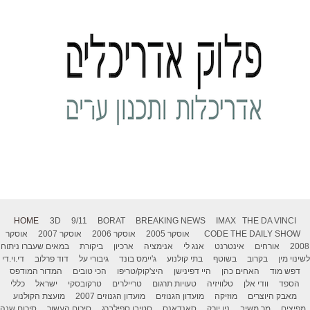
HOME
3D
9/11
BORAT
BREAKING NEWS
IMAX
THE DA VINCI
THE DAILY SHOW
CODE
אוסקר 2005
אוסקר 2006
אוסקר 2007
אוסקר
2008
אורחים
אינטרנט
אנג לי
אנימציה
ארכיון
ביקורת
במאים שעברו ניתוח
לשינוי מין
בקרוב
בשוטף
בתי קולנוע
ג'יימס בונד
גיבורי על
דוד פרלוב
די.וי.די
דפש מוד
האחים כהן
היי דפינישן
היצ'קוק/טריפו
הכי טובים
המדור המודפס
הספד
וודי אלן
טלוויזיה
טעויות תרגום
טריילרים
טרקובסקי
ישראל
כללי
מאבק היוצרים
מוזיקה
מועדון הגנוזים
מועדון הגנוזים 2007
מועצת הקולנוע
מפיצים
מר משיב
ניו יורק
סאנדאנס
סטיבן ספילברג
סיכום העשור
סיכום שנה