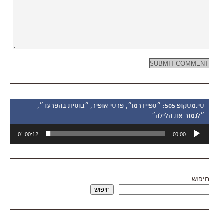
סינמסקופ 505: ״ספיידרמן״, פרסי אופיר, ״בוסית בהפרעה״,
״לגמור את הלילה״
נגן
01:00:12
00:00
אודיו
חיפוש
חיפוש