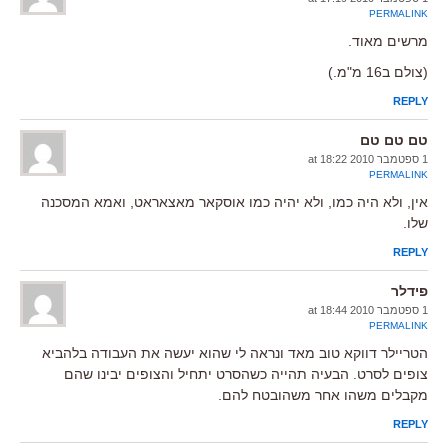
PERMALINK
מרשים מאוד.
(צולם ב16 מ"מ.)
REPLY
טם טם טם
1 ספטמבר 2010 at 18:22
PERMALINK
אין, ולא היה כמו, ולא יהיה כמו אוסקאר מאצאראט, ואמא המסכנה
שלו.
REPLY
פידלר
1 ספטמבר 2010 at 18:44
PERMALINK
הטריילר דווקא טוב מאד ונראה לי שהוא יעשה את העבודה בלהביא
צופים לסרט. הבעיה תהייה כשהסרט יתחיל והצופים יבינו שהם
מקבלים משהו אחר משהובטח להם.
REPLY