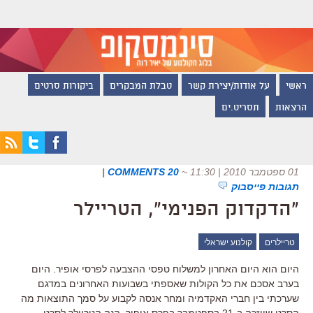
ראשי
על אודות/יצירת קשר
טבלת המבקרים
ביקורות סרטים
הרצאות
תסריט.ים
01 ספטמבר 2010 | 11:30
~
20 COMMENTS
|
תגובות פייסבוק
"הדקדוק הפנימי", הטריילר
טריילרים
קולנוע ישראלי
היום הוא היום האחרון למשלוח טפסי ההצבעה לפרסי אופיר. היום
בערב אסכם את כל הקולות שאספתי בשבועות האחרונים במדגם
שערכתי בין חברי האקדמיה ומחר אנסה לקבוע על סמך התוצאות מה
הסרט שייזכה ב-21 בספטמבר בפרס אופיר. הנה הטריילר לסרט