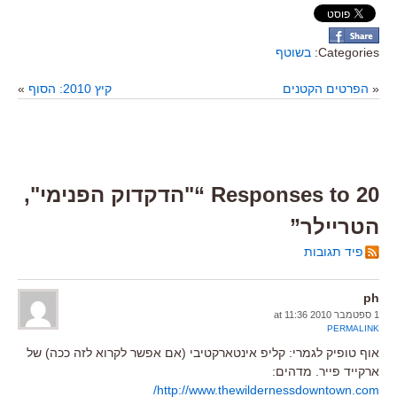
Categories:
בשוטף
«
הפרטים הקטנים
קיץ 2010: הסוף
»
20 Responses to “"הדקדוק הפנימי",
הטריילר”
פיד תגובות
ph
1 ספטמבר 2010 at 11:36
PERMALINK
אוף טופיק לגמרי: קליפ אינטארקטיבי (אם אפשר לקרוא לזה ככה) של
ארקייד פייר. מדהים:
http://www.thewildernessdowntown.com/