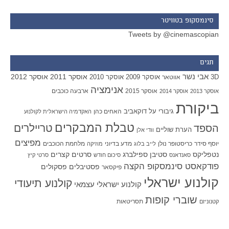
סינמסקופ בטוויטר
Tweets by @cinemascopian
תגים
אבי נשר
אוסקר 2011
אוסקר 2012
אוסקר 2009
אוסקר 2010
3D
אווטאר
אנימציה
אוסקר 2015
ארבעה כוכבים
אוסקר 2013
אוסקר 2014
ביקורת
גיבורי על
דוקאביב
האחים כהן
האקדמיה הישראלית לקולנוע
טבלת המבקרים
טריילרים
הספד
הערת שוליים
וודי אלן
מפיצים
יוסף סידר
כריסטופר נולן
מדע בדיוני
מלחמת הכוכבים
לייב בלוג
מוזיקה
סטיבן ספילברג
סרטים קצרים
נטפליקס
סאנדאנס
סיכום חודש
סרטי קיץ
פודקאסט סינמסקופ הקצה
פסטיבלים
פסקולים
פיקסאר
קולנוע ישראלי
קולנוע תיעודי
קולנוע ישראלי עצמאי
שוברי קופות
תסריטאות
קטנוניזם