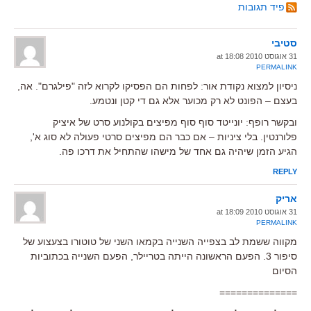
פיד תגובות
סטיבי
31 אוגוסט 2010 at 18:08
PERMALINK
ניסיון למצוא נקודת אור: לפחות הם הפסיקו לקרוא לזה "פילגרם". אה,
בעצם – הפונט לא רק מכוער אלא גם די קטן ונטמע.
ובקשר רופף: יונייטד סוף סוף מפיצים בקולנוע סרט של איציק
פלורנטין. בלי ציניות – אם כבר הם מפיצים סרטי פעולה לא סוג א',
הגיע הזמן שיהיה גם אחד של מישהו שהתחיל את דרכו פה.
REPLY
אריק
31 אוגוסט 2010 at 18:09
PERMALINK
מקווה ששמת לב בצפייה השנייה בקמאו השני של טוטורו בצעצוע של
סיפור 3. הפעם הראשונה הייתה בטריילר, הפעם השנייה בכתוביות
הסיום
==============