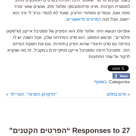
בשם "קולנוע פרינג'" שאמור לתת תמיכה בסרטים המופקים מחוץ
למסגרת הקרנות. מרט פרחומובסקי ואלעד פלג, אנשים שאני מכיר
מפה ושם, עומדים מאחורי הרעיון, שעוד לא לגמרי ברור לי איך הוא
ייושם. אבל הנה
הפרטים הראשוניים
.
אפרופו הנושא הזה: אלעד פלג הוא המפיק של פסטיבל אייקון (ש"סקוט
פילגרים", מראש הפוסט, הוא סרט הפתיחה שלו), אבל השנה יש לו
בחיפה גם סרט תיעודי שהוא הפיק בתחרות, וגם את השקת המיזם
הזה. פסטיבל חיפה ופסטיבל אייקון מתקיימים במקביל. זה מה שנקרא
לרקוד על שתי החתונות.
Categories:
בשוטף
«
חרם בחלם
"הדקדוק הפנימי", הטריילר
»
27 Responses to “הפרטים הקטנים”