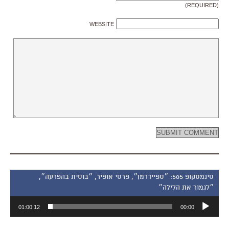
(REQUIRED)
WEBSITE
סינמסקופ 505: ״ספיידרמן״, פרסי אופיר, ״בוסית בהפרעה״,
״לגמור את הלילה״
נגן
01:00:12
00:00
אודיו