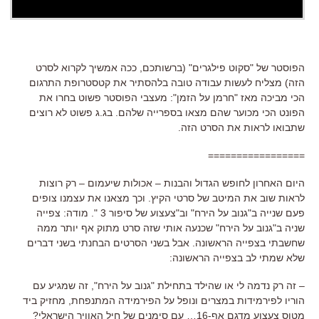
הפוסטר של "סקוט פילגרים" (ברשותכם, ככה אמשיך לקרוא לסרט
הזה) מצליח לעשות עבודה טובה בלהסתיר את קטסטרופת התרגום
הכי מביכה מאז "חרמן על הזמן": מעצבי הפוסטר פשוט בחרו את
הפונט הכי מכוער שהם מצאו בספרייה שלהם. בג.ג פשוט לא רוצים
שתבואו לראות את הסרט הזה.
=================
היום האחרון לחופש הגדול והבנות – אכולות שיעמום – רק רוצות
לראות שוב את המיטב של סרטי הקיץ. וכך מצאנו את עצמנו צופים
פעם שנייה ב"גנוב על הירח" וב"צעצוע של סיפור 3 ". מודה: צפייה
שניה ב"גנוב על הירח" שכנעה אותי שזה סרט מתוק אף יותר ממה
שחשבתי בצפייה הראשונה. אבל בשני הסרטים הבחנתי בשני דברים
שלא שמתי לב בצפייה הראשונה:
– זה רק נדמה לי או שהילד בתחילת "גנוב על הירח", זה שמגיע עם
הוריו לפירמידות במצרים ונופל על הפירמידה המתנפחת, מחזיק ביד
מטוס צעצוע מדגם אף-16… עם סימנים של חיל האוויר הישראלי?