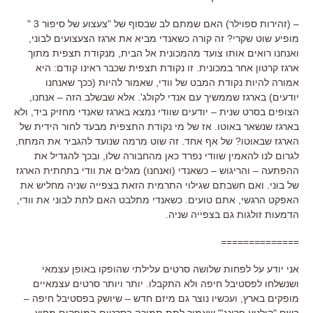
– (זהירות ספוילר) האם שמתם לב שבסוף של "צעצוע של סיפור 3 "
מופיע שוט שקרי? זה קורה כשאנדי מביא את ארגז הצעצועים לבוני,
ואנחנו רואים אותו צועד מהמכונית אל הבית, מנקודת תצפית מתוך
ארגז קרטון אחר במכונית. זו נקודת תצפית שכבר ראינו קודם: היא
אמורה להיות נקודת המבט של וודי, שאמור להיות (ככך שאנחנו
יודעים) בארגז שממשיך עם אנדי לקולג'. אלא שבשלב הזה – אנחנו,
הצופים בסרט שנית – יודעים שוודי נמצא בארגז שאנדי מחזיק ביד, ולא
בארגז שנשאר באוטו. אז של מי נקודת התצפית מבעד לחור הידית של
הארגז שבאוטו? של אף אחד. זה שוט מרמה שנועד להגביר את המתח,
לגרום לנו להאמין שוודי נפרד כאן מהחבורה שלו, ובכך להגדיל את
ההפתעה – והריגוש – כשאנדי (ואנחנו) מגלים את וודי בתחתית הארגז
של בוני. ואם חשבתם שגילוי התרמית הזאת בצפייה שניה מחליש את
האפקט הרגשי, אתם טועים. כשאנדי מתלבט האם לתת לבוני את וודי,
הדמעות זולגות גם בצפייה שניה.
==============
אני יודע על לפחות שלושה סרטים עלילתי שהופקו באופן עצמאי
ושנשלחו לפסטיבל חיפה ולא התקבלו. יותר ויותר סרטים עצמאיים
מופקים בארץ, ועכשיו נוצר גם מיזם חדש – שיושק בפסטיבל חיפה –