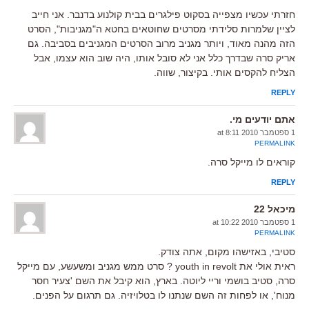
חזרתי עכשיו מצפייה בסקוט פילגרים בבית קולנוע בדנבר. אני חייב
לציין שלמרות סלידתי מסרטים שחוטאים בחטא ה"מגניבות", הסרט
הזה מהנה מאוד, ויותר מגניב מרוב הסרטים המגניבים בסביבה. גם
אריק סרה שבדרך כלל אני לא סובל אותו, היה שוב הוא עצמו, אבל
הצליח להקסים אותי. בקיצור, שווה.
REPLY
אתם יודעים מי.
1 ספטמבר 2010 at 8:11
PERMALINK
קוראים לו מייקל סרה.
REPLY
מיכאל 22
1 ספטמבר 2010 at 10:22
PERMALINK
סטיבי, באזישהו מקום, אתה צודק.
ראית אולי את youth in revolt ? סרט ממש מגניב ומשעשע, עם מייקל
סרה, סטיב בושמי וריי ליוטה. בארץ, הוא קיבל את השם 'צעיר חסר
מנוח', או לפחות זה השם שנתנו לו בטלויזיה. גם תרגום על הפנים.