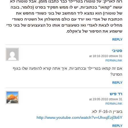
רוה לאריק: על טוטורו בטריילר כבר כתבנו מזמן. אבל טוטורו לא
עושה "קמאו" בכתוביות, יש לו ממש תפקיד בסרט (כלומר, בובה
של טוטורו) הוא נמצא ליד המחשב של בוני כשוודי מחפש את
הכתובת של אנדי ואז יורד עם כולם מהשולחן אל השטיח כשוודי
מחליט לצאת לאנדי ואז כשעוצרים אותו כל הצעצועים של בוני כדי
שישמע את הסיפור של צ'אקלס.
REPLY
סטיבי
31 אוגוסט 2010 at 18:16
PERMALINK
אם זה קמאו בטריילר ובכתוביות, איך אתה קורא להופעה שלו בגוף
הסרט?
REPLY
רד פיש
31 אוגוסט 2010 at 19:05
PERMALINK
בעניין ה-F-16: לא.
http://www.youtube.com/watch?v=UhxqEzj0b6Y
REPLY