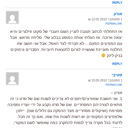
REPLY
אורון
1 ספטמבר 2010 at 12:02
PERMALINK
אז התחלתי לכתוב תגובה לעניין השם העברי של סקוט פילגרים והיא
יצאה ארוכה. אז העלתי אותה כפוסט בבלוג שלי. סליחה מראש, אבל
עם המפיצים הפעם… לא חברתי לצד האפל, אבל אני חושב שזו
החלטה מעניינת שעשויה לגרום לתוצאות חיוביות. הסברים ונימוקים
בניק-לינק
REPLY
סטיבי
1 ספטמבר 2010 at 15:05
PERMALINK
אורון –
1. אני חושבת שמפיצים/יחצנים לא צריכים לשנות שם של סרט כי זה
מתאים לצורכיהם המסחריים. שם של סרט נקבע על ידי יוצריו ומסיבה
מסוימת (ושיקולים מסחריים מצד ההפקה גם כלולים שם). ייתכן
שלמפיצים המקומיים יש רשות לשנות את שמו, ואם כך זה חבל.
לדעתי בכל מקרה צריך לנסות להתקרב כמה שאפשר לשם המקורי,