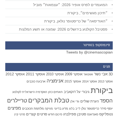
המועמדים לפרס אופיר 2026: ״עצמאות״ מוביל
״תיכון מגשימים״, ביקורת
״האודיסאה״ של כריסטופר נולאן, ביקורת
פסטיבל הקולנוע בירושלים 2026: שמונה או תשע המלצות
סינמסקופ בטוויטר
Tweets by @cinemascopian
תגים
אבי נשר
אוסקר 2011
אוסקר 2012
אוסקר 2009
אוסקר 2010
3D
אווטאר
אנימציה
אוסקר 2015
ארבעה כוכבים
אוסקר 2013
אוסקר 2014
ביקורת
גיבורי על
דוקאביב
האחים כהן
האקדמיה הישראלית לקולנוע
טבלת המבקרים
טריילרים
הספד
הערת שוליים
וודי אלן
מפיצים
יוסף סידר
כריסטופר נולן
מדע בדיוני
מלחמת הכוכבים
לייב בלוג
מוזיקה
סטיבן ספילברג
סרטים קצרים
נטפליקס
סאנדאנס
סיכום חודש
סרטי קיץ