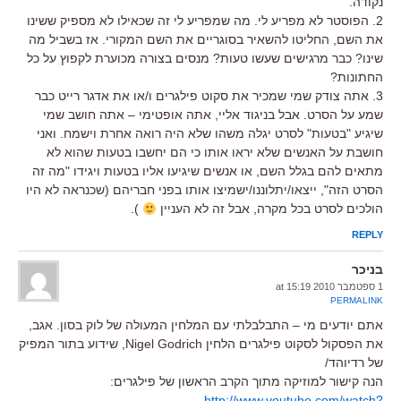
נקודה.
2. הפוסטר לא מפריע לי. מה שמפריע לי זה שכאילו לא מספיק ששינו
את השם, החליטו להשאיר בסוגריים את השם המקורי. אז בשביל מה
שינו? כבר מרגישים שעשו טעות? מנסים בצורה מכוערת לקפוץ על כל
החתונות?
3. אתה צודק שמי שמכיר את סקוט פילגרים ו/או את אדגר רייט כבר
שמע על הסרט. אבל בניגוד אליי, אתה אופטימי – אתה חושב שמי
שיגיע "בטעות" לסרט יגלה משהו שלא היה רואה אחרת וישמח. ואני
חושבת על האנשים שלא יראו אותו כי הם יחשבו בטעות שהוא לא
מתאים להם בגלל השם, או אנשים שיגיעו אליו בטעות ויגידו "מה זה
הסרט הזה", ייצאו/יתלוננו/ישמיצו אותו בפני חבריהם (שכנראה לא היו
הולכים לסרט בכל מקרה, אבל זה לא העניין
).
REPLY
בניכר
1 ספטמבר 2010 at 15:19
PERMALINK
אתם יודעים מי – התבלבלתי עם המלחין המעולה של לוק בסון. אגב,
את הפסקול לסקוט פילגרים הלחין Nigel Godrich, שידוע בתור המפיק
של רדיוהד/
הנה קישור למוזיקה מתוך הקרב הראשון של פילגרים:
http://www.youtube.com/watch?