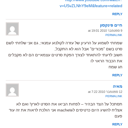
v=USvZLNhY9eM&feature=related
REPLY
חיים פינקסון
9 ספטמבר 2010 at 19:01
PERMALINK
שמחתי לשמוע על הרעיון של עזרה לקולנוע עמנאי, גם אני שלחתי לשם
סרט בשם "מכורים" אבל הוא לא התקבל,
חשוב לדעתי להתאחד לצורך הפקת סרטים עצמאיים הם לא מקבלים
את הכבוד הראוי לו
חג שמח
REPLY
מאיה
12 ספטמבר 2010 at 7:22
PERMALINK
תסתכל על הצד הבהיר – לפחות הביאו את הסרט לארץ! ואם לא
אצליח להשיג היום כרטיסים לmachete אני הולכת לראות את זה עוד
פעם
REPLY