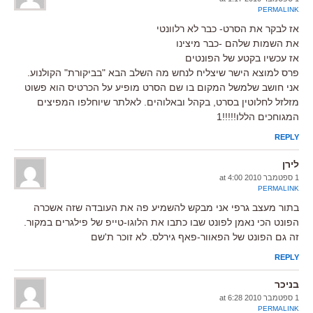
PERMALINK
אז לבקר את הסרט- כבר לא רלוונטי
את השמות שלהם -כבר מיצינו
אז עכשיו בקטע של הפונטים
פרס למוצא הישר שיצליח לנחש מה השלב הבא "בביקורת" הקולנוע.
אני חושב שלמשל המקום בו שם הסרט מופיע על הכרטיס הוא פשוט
מזלזל לחלוטין בסרט, בקהל ובאלוהים. לאלתר שיוחלפו המפיצים
המגוחכים הללו!!!!!1
REPLY
לירן
1 ספטמבר 2010 at 4:00
PERMALINK
בתור מעצב גרפי אני מבקש להשמיע פה את העובדה שזה אשכרה
הפונט הכי נאמן לפונט שבו כתבו את הלוגו-טייפ של פילגרים במקור.
זה גם הפונט של הפאוור-פאף גירלס. לא זוכר ת'שם
REPLY
בניכר
1 ספטמבר 2010 at 6:28
PERMALINK