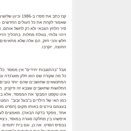
קנז כתב את ספרו 
שאמור לקחת את כל העולים החדשים – 
סיר הלחץ הצבאי ולא רק לחשל אותם, 
זיהוי גלותי, נטולת מחלות. בתהליך הז
חלש והכי חזק, הם אלה שלא מתאימים 
החוצה, יוקרבו.
אבל "בהתגנבות יחידים" אין ממסד. כל 
כל מה שקורה שם הוא חלק מאג'נדה עצמ
המתנשאים שחושבים שהם יותר טובים מ
החלושות שחושבים שצבא זה פיקניק. מ
אינו טקסט המבקר את הממסד, אלא ביק
כמו האי של הילדים ב"בעל זבוב". המט
בעצמם טירונים באותו מקום (הסרט מדג
אחד, מפקד בדקה הבאה), מאמצים לעצ
איפשהו בין מחלקה סגורה במוסד, ניצול
בבסיס הסרט. אה כן, וגם בית יתומים.