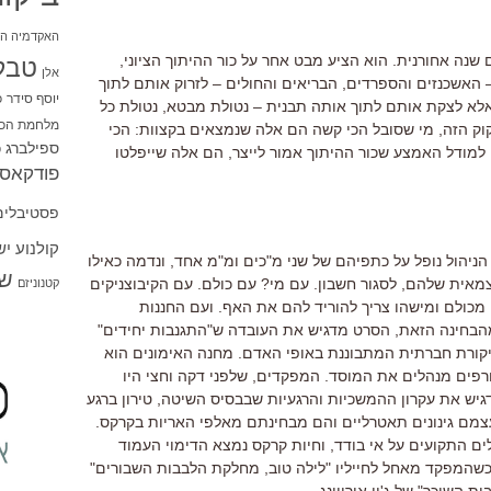
האקדמיה הי
ב-1986 וכיוון שלושים שנה אחורנית. הוא הציע מבט אחר על כור ההיתוך הציוני,
טבל
אלן
האשכנזים והספרדים, הבריאים והחולים – לזרוק אותם לתוך
יוסף סידר
כ
אלא לצקת אותם לתוך אותה תבנית – נטולת מבטא, נטולת כל
מלחמת הכו
יקוק הזה, מי שסובל הכי קשה הם אלה שנמצאים בקצוות: הכי
ספילברג
ס
למודל האמצע שכור ההיתוך אמור לייצר, הם אלה שייפלטו
פודקאסט
פסטיבלים
קולנוע י
הניהול נופל על כתפיהם של שני מ"כים ומ"מ אחד, ונדמה כאילו
שו
אית שלהם, לסגור חשבון. עם מי? עם כולם. עם הקיבוצניקים
קטנוניזם
כולם ומישהו צריך להוריד להם את האף. ועם החננות
הבחינה הזאת, הסרט מדגיש את העובדה ש"התגנבות יחידים"
ורת חברתית המתבוננת באופי האדם. מחנה האימונים הוא
ורפים מנהלים את המוסד. המפקדים, שלפני דקה וחצי היו
יש את עקרון ההמשכיות והרגעיות שבבסיס השיטה, טירון ברגע
מם גינונים תאטרליים והם מבחינתם מאלפי האריות בקרקס.
ים התקועים על אי בודד, וחיות קרקס נמצא הדימוי העמוד
 כשהמפקד מאחל לחייליו "לילה טוב, מחלקת הלבבות השבורים"