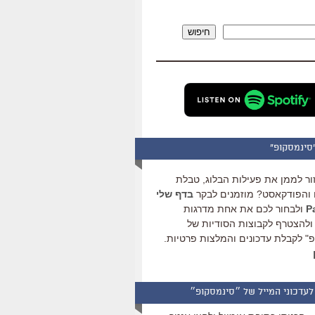
להגביר
או
חיפוש
להנמיך
עוצמת
שמע.
סינמסקופ"
ור לממן את פעילות הבלוג, טבלת
והפודקאסט? מוזמנים לבקר
בדף שלי
ולבחור לכם את אחת מדרגות
ולהצטרף לקבוצות הסודיות של
" לקבלת עדכונים והמלצות פרטיות.
לעדכוני המייל של ״סינמסקופ״