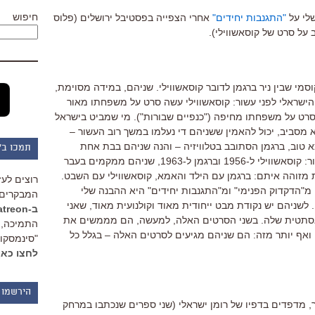
חיפוש
שלי על
"התגנבות יחידים"
אחרי הצפייה בפסטיבל ירושלים (פלוס
 על סרט של קוסאשווילי).
סמי שבין ניר ברגמן לדובר קוסאשווילי. שניהם, במידה מסוימת,
 הישראלי לפני עשור: קוסאשווילי עשה סרט על משפחתו מאור
סרט על משפחתו מחיפה ("כנפיים שבורות"). מי שמביט בישראל
 מסביב, יכול להאמין ששניהם די נעלמו במשך רוב העשור –
 טוב, ברגמן הסתובב בטלוויזיה – והנה שניהם בבת אחת
תמכו ב"
חוזרים אל המסך, ושניהם מביטים לאחור: קוסאשווילי ל-1956 וברגמן ל-1963, שניהם ממקמים בעבר
 מזוהה איתם: ברגמן עם הילד והאמא, קוסאשווילי עם השבט.
רוצים לעז
 מ"הדקדוק הפנימי" ומ"התגנבות יחידים" היא ההבנה שלי
המבקרים 
 לשניהם יש נקודת מבט ייחודית מאוד וקולנועית מאוד, שאני
ב-Patreon
אסתטית שלה. בשני הסרטים האלה, למעשה, הם מממשים את
התמיכה, 
אף יותר מזה: הם שניהם מגיעים לסרטים האלה – בגלל כל
"סינמסקופ
לחצו כאן
הירשמו 
ר, מדפדים בדפיו של רומן ישראלי (שני ספרים שנכתבו במרחק