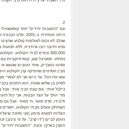
מיד חשבתי על בית היתומים ב"תקנות בית
2.
עם "התגנבות יחידים" חוזר קוסאשוויל
היתה מופתית: ב-01
שכלב לא נכנס לאולמות קולנוע שהציגו 
סרט הדובר רובו גרוזינית, ללא תנועו
300,000 צופים לבתי הקולנוע. הק
נפתחו: פסטיבל קאן, קופרודוקציות עם מ
וסרטו המבריק, אחד הטובים שנעשו אי
עשו את הכל. עד היום אני לא לגמרי 
בילבל אותי, וגם קצת הביך אותי. אבל 
מדי הולך על הצד הבטוח, אני יכול לה
וליבידו, סרט סוער, חי מאוד. אבל גם מ
השתתק ונעלם מבתי הקולנוע. תסריטים 
הצליחו למצוא מימון (אני מחכה שיצלי
הוזמן לביים ("דו קרב", על פי צ'כוב) 
הוקרן בארץ). וכעת, "התגנבות יחידים"