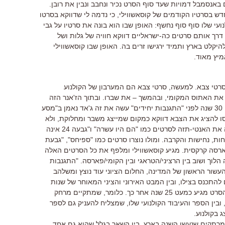
נסמבל דמויות שעד סוף הסרט נכיר ונחבב ונבין את רובן.
ש בסרטיו הקודמים של קוסאשווילי, כי נדמה לי שדווקא בסרטו
י שלו סוף סוף נחשף: האופן שבו הוא בונה את סרטיו על גבי
דרך אותם סרטים כה-ישראליים דווקא חוויה של גלות ושל
יקלט בארץ ותמיד ירגישו זרים בה. האופן שבו קוסאשווילי
מיץ מאוד.
סרטי צבא. למעשה, סרטי צבא הם המערבון של הקולנוע
 את האתוס המקומי, ובהמשך – את שברו. ובתוך הז'אנר הזה
מתקיים התת-ז'אנר של סרטי הטירונות. 30 שנה לפני "התגנבות יחידים" עשה את זה ג'אד נאמן ב"מסע
ו להציג את הצבא דווקא כמקום שמייצג משבר ומחלוקת, ולא
של איחוד ואחווה. "מסע אלונקות" היווה את האנטי-תזה לסרטים כמו "הם היו עשרה" ו"גבעה 24 אינה
ת, נחישות והקרבה. ומולו נוצרו סרטים כמו "ספיחס", "גבעת
ארסה קרקסית. מגיע קוסאשווילי ומלפף את כל הסרטים האלה
הלוך ושוב בין הרציני/הטראגי ובין הקומי/פארסה. "התגנבות
דים" הספר נע על הציר שבין 1956, העשור הראשון של המדינה, החלום הציוני עוד נוצץ ומשלהב
התכנס בצילו, ובין המבט האירוני והציני המאוחר של שנות
השמונים, שכבר מודע למחיר ולנזקים. הסרט מגיע כמעט 25 שנה אחר כך. כלומר, שמתקיים מרחק
בין הספר והעיבוד הקולנועי שלו, שמצליח להעניק גם לספר
 בקולנוע.
מרתקים שנעשו השנה בארץ, בין השאר בגלל שהוא גם אחד