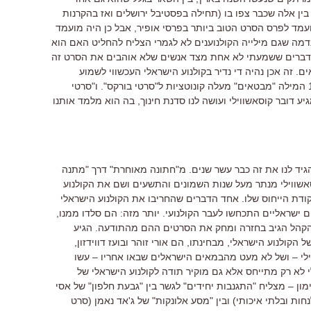
ן אלה שכבר צפו בו (תחילה בפסטיבל ירושלים ואז בהקרנות
מד לפרס הסרט הטוב ביותר בפרסי אופיר, אבל כן היה מועמד
נדמה שגם מילייה הקולנוענים לא לגמרי הצליח להחליט האם הוא
הדברים ששמעתי לא אחת מצד אנשים שלא אוהבים את הסרט זה
 זה אכן נהיה די נדיר בקולנוע הישראלי העכשווי לשמוע
מבטאים. בקולנוע הישראלי שמאז 1980 המילה "מבטאים" מעלה קונוטציות ל"סרטי בורקס". ו"סרטי
גיע דובר קוסאשווילי ועושה לנו סדנת חינוך, בה הוא מלמד אותנו
הגיד לנו את זה כבר עשר שנים. מ"חתונה מאוחרת" דרך "מתנה
אשווילי מנתר מעל שנות השמונים והתשעים ושם את הקולנוע
דת הייחוס שלו. אחד הדברים שהחריבו את הקולנוע הישראלי
ישראליים התכחשו לעבר הקולנועי. יותר מזה: הם סלדו ממנו,
. הקהל הגיב בחזרה ומחק את הסרטים ההם מהתודעה. הגיע
הקולנוע הישראלי, מבחינתו, הם אורי זוהר ובועז דווידזון,
וילי – ושל לא מעט מהבמאים הישראלים שבאו אחריו – עשו
י לא רק מתייחס אלא גם מוקיר תודה לקולנוע הישראלי של
ון – מצליח "התגנבות יחידים" לגשר בין "גבעת חלפון" של אסי
ות ובלתי איכותי) ובין "מסע אלונקות" של ג'אד נאמן (סרט