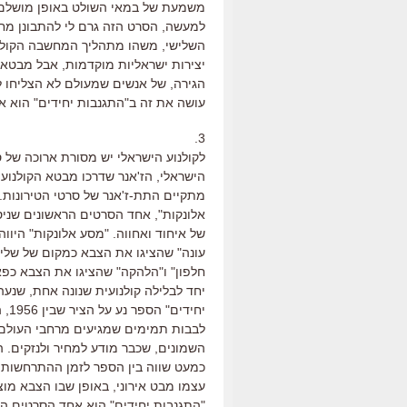
משמעת של במאי השולט באופן מושלם בא
למעשה, הסרט הזה גרם לי להתבונן מחד
השלישי, משהו מתהליך המחשבה הקולנוע
יצירות ישראליות מוקדמות, אבל מבטא 
הגירה, של אנשים שמעולם לא הצליחו לה
עושה את זה ב"התגנבות יחידים" הוא א
3.
לקולנוע הישראלי יש מסורת ארוכה של 
הישראלי, הז'אנר שדרכו מבטא הקולנוע
אלונקות", אחד הסרטים הראשונים שניס
עונה" שהציגו את הצבא כמקום של שליחו
חלפון" ו"הלהקה" שהציגו את הצבא כפ
יחד לבלילה קולנועית שנונה אחת, שנעה 
יחי
לבבות תמימים שמגיעים מרחבי העולם ל
כמעט שווה בין הספר לזמן ההתרחשות, ו
עצמו מבט אירוני, באופן שבו הצבא מוצג
"התגנבות יחידים" הוא אחד הסרטים ה