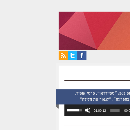
סינמסקופ 505: ״ספיידרמן״, פרסי אופיר,
בהפרעה״, ״לגמור את הלילה״
השתמש
01:00:12
00:
במקש
למעלה/למטה
כדי