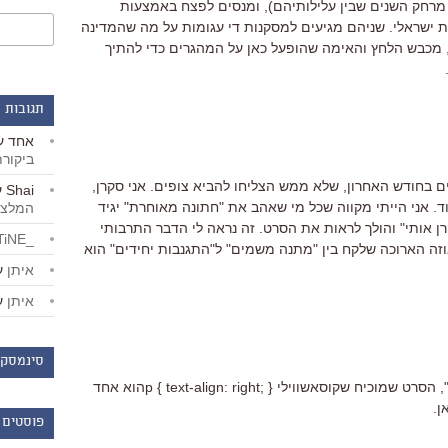
 מזה, 1986 ו-1992, בדיוק מרחק השנים שבין עלילותיהם), ומנסים לפצח באמצעות
 ישראלי. שניהם מגיעים למסקנות די עגומות על מה שהמדינה
 מכבש הלחץ והאימה שהופעל כאן על המהגרים כדי להתיך
תגובות 
אחד
ע
ביקור
 בחודש האחרון, שלא ממש הצליחו להביא צופים. אני סקרן,
Shai
ע
. אני הייתי מקווה שכל מי שאהב את "חתונה מאוחרת" יגיד
המלצו
ן אותי" והולך לראות את הסרט. זה נראה לי הדבר התרבותי
_LiBERTiNE_
זה הארוכה שלקח בין "מתנה משמים" ל"התגנבות יחידים" הוא
איתן
ע
איתן
ע
סינמסקו
הנה הביקורת שלי על "התגנבות יחידים", הסרט שמוכיח שקוסאשווילי p { text-align: right; }הוא אחד
ן.
פוסטים 