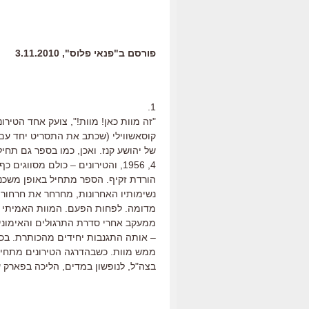
פורסם ב"פנאי פלוס", 3.11.2010
1.
"זה מוות כאן! מוות!", צועק אחד הטיר
קוסאשווילי (שכתב את התסריט יחד עם 
של יהושע קנז. ואכן, כמו בספר גם תחיל
4, 1956, והטירונים – כולם מסווג
הורדת זקיף. הספר מתחיל באופן משכנע
נשימותיו האחרונות, מחרחר את חרחורי ג
מדומה. לפחות הפעם. המוות האמיתי י
ממעקב אחרי סדרת התרגולים והאימונים 
– אותה התגנבות יחידים מהכותרת. בכ
ממש מוות. כשבהדרגה הטירונים מתחיל
בצה"ל, לנופשון במדים, הליכה בפארק ע