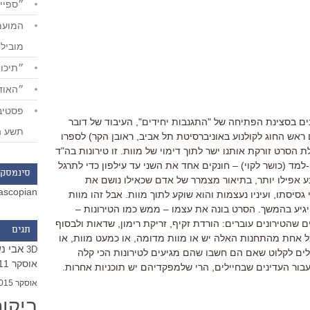
״ספייד
מוביל
״תיכון
״האודי
ונים בסצינת הפתיחה של "התגנבות יחידים", העיבוד של דובר
תשע ה
ראש החוג לקולנוע באוניברסיטת תל אביב, ראובן הקר) לספרו
ת הסרט זורקת אותנו ישר לתוך דימוי של מוות. זו טירונות בה"ד
ים כף-למד (כושר לקוי) – חונקים אחד את השני עד עילפון כדי לתרגל
סינמסקו
 אפילו יותר, בתיאור מצמרר של אדם שכאילו נושם את
ascopian
סיסתו, ועיניו נעצמות והוא שוקע לתוך מוות. אבל זהו מוות
גיע בהמשך. הסרט בונה את עצמו – ממש כמו הטירונות –
שהטירונים עוברים: הורדת זקיף, זריקת רימון, שדאות ולבסוף
תגים
ל אחת מהתחנות האלה יש או מוות מדומה, או כמעט מוות, או
אבי נ
3D
ים לקלוט שאם הם חשבו שהם מגיעים לטירונות הכי קלה
אוסקר 2011
בור העדינים שבחיילים, הרי שלמפקדיהם יש תוכניות אחרות.
אוסקר 2015
ביקו