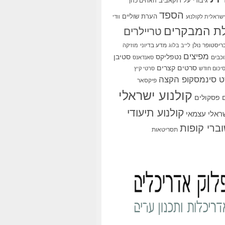
גיבורי על
דוקאביב
האחים כהן
הספד
הערת שוליים
שראלית לקולנוע
וודי
ת המבקרים
טריילרים
ריסטופר נולן
מדע בדיוני
לייב בלוג
מוזיקה
מפיצים
סטיבן
נטפליקס
כבים
סאנדאנס
סרטים קצרים
יכום חודש
סרטי קיץ
 סינמסקופ הקצה
פיקסאר
קולנוע ישראלי
פסקולים
קולנוע תיעודי
שראלי עצמאי
ברי קופות
תסריטאות