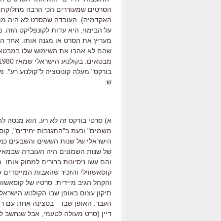
הסרטים שמעוררים הכי הרבה מחלוקת בי
האקדמיה). העובדה שהסרט לא היה מוע
על הבימוי, היא עדות לקונפליקט הזה. 
מעריץ את הסרט או מגנה אותו. אחד 
שהם לא אהבו את השימוש שלו במבטאים.
בורקס" מעלה קונוטציה ל"קולנוע רע". מ
ש:
א) סרטי בורקס זה לא רע. הוא מנסה ל
משמים" וכעת ב"התגנבות יחידים", קוס
הישראלי של שנות הששים והשבעים כנקו
של שנות השמונים היה העובדה שבמאים 
והם עשו ניסיונות ברורים למחוק אותו
קוסאשווילי והזכיר שהאבות המייסדים של 
והקהל הגיב מיידית. סרטיו של קוסאשו
תיקון עצום באופן שבו הקולנוע הישראל
העבר. האופן שבו – בסצינה אחת עם רימ
דיין (סרט מעולה לטעמי, אבל שנחשב לנח