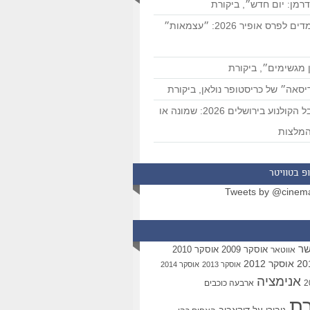
רמן: יום חדש״, ביקורת
המועמדים לפרס אופיר 2026: ״עצמאות״
 מגשימים״, ביקורת
סאה״ של כריסטופר נולאן, ביקורת
פסטיבל הקולנוע בירושלים 2026: שמונה או
מלצות
פ בטוויטר
Tweets by @cinem
שר
אוסקר 2009
אוסקר 2010
אווטאר
אוסקר 2012
אוסקר 2013
אוסקר 2014
אנימציה
ארבעה כוכבים
רת