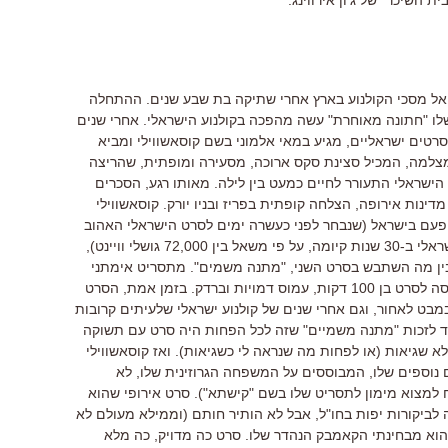
 השיכר" של ג'ון אירווינג.
י אל מסכי הקולנוע בארץ אחרי שתיקה בת שבע שנים. ההתחלה
20, סרט הבכורה שלו "חתונה מאוחרת" עשה מהפכה בקולנוע הישראלי. אחרי שנים
סרטים ישראליים, מגיע במאי אלמוני בשם קוסאשווילי ומביא
ת מצלמה, המכיל סצינת סקס ארוכה, מסעירה ומופתית, שהריצה
ולנוע הישראלי התעורר לחיים כמעט בין לילה. מאותו רגע, הסכרים
דינות אירופה, הצלחה קופתית בפריז ובניו יורק. קוסאשווילי
 פעם בישראל (שנבחר לפני כעשרה ימים לסרט הישראלי האהוב
מבין הסרטים שהפיקה קרן הקולנוע הישראלי ב-30 שנות קיומה, על פי משאל בין 72,000 גושלי וויינט),
מבין מה השתבש בסרט השני, "מתנה משמים". מתסריט אימתני
לסרט בן שלוש שעות, הוא התכווץ בכביסה לסרט בן 100 דקות, עמוס דמויות וברדק. בזמן אמת, הסרט
במבט לאחור, וגם אחרי שנים של קולנוע ישראלי שלעיתים קרובות
גיד לזכות "מתנה משמיים" שזה לכל הפחות היה סרט עם תשוקה
לא שגיאות (או לפחות מה שנראה לי כשגיאות). ואז קוסאשווילי
נוספים שלו, המבוססים על המשפחה הגרוזינית שלו, לא
ח למצוא מימון לתסריט שלו בשם "קישתא"). סרט אירופי שהוא
זכה לביקורות יפות בחו"ל, אבל לא הותיר חותם (וממילא מעולם לא
 הוא מבחינתי הקאמבק הנהדר שלו. סרט כה מדויק, כה מלא