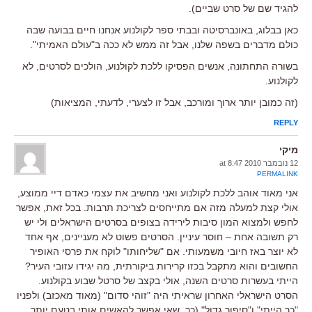
להגיד שם של סרט שביים).
כאן בבלוג, באונברסיטה ובבתי ספר לקולנוע אנחנו חיים בבועה שבה
כולם מדברים בשפה שלנו, אבל זה ממש לא ככה ב"עולם האמיתי".
בשורה התחתונה, אנשים הפסיקו ללכת לקולנוע, הולכים לסרטים, לא
לקולנוע.
(זה כמובן יותר ארוך ומורכב, אבל זו לצערי, לדעתי, המציאות)
REPLY
מיקי
12 נובמבר 2010 at 8:47
PERMALINK
אני מאוד אוהב ללכת לקולנוע ואני מחשיב את עצמי כאדם דיי ממוצע,
אולי קצת למעלה מזה אם מתייחסים לצריכת תרבות. בכל זאת, אפשר
לחפש ולמצוא המון סיבות לירידה בצופים בסרטים הישראלים ולי יש
רק תשובה אחת – חוסר עיניין. הסרטים פשוט לא מעניינים, אף אחד
לא יוצר באז חיובי משמעותי. אם "שליחותו" לוקח את פרסי האופיר
החשובים והוא מתקבל בכזו קרירות ביקורתית, מה יגידו עזובי העיר?
הייתי בעשרות סרטים השנה, אולי בקצב של סרטל שבוע בקולנוע.
הסרט הישראלי האחרון שראיתי היה "זוהי סדום" (מאוד מאכזב) ולפניו
"כך הייתי" ו"סיפור גדול" (כך, שאי אפשר להאשים אותי בטעם יותר