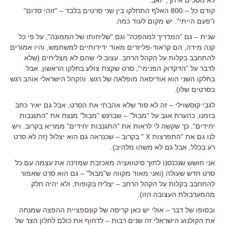
קודם כל – 800 האלף התחלקו בין שני סרטים בלבד – "זוהי סדום"
ו"פעם הייתי". יש מקום לעוד כמה.
שנית – גם "המדריך למהפכה" וגם "שליחותו של הממונה", על פי כל
קנה מידה, הם קראוד-פליזרים מאוד ידידותיים למשתמש, והיו אמורים
להתחבב בקלות על הקהל הרחב. עצוב לי שהם לא מצליחים (שלא
לדבר על "הדקדוק הפנימי", סרט שקצת צולע בחלקו הראשון, אבל
בחלקו השני הוא אודיסאה מופלאה של רגש. והקהל הישראלי אוהב רגש
בסרטים שלו).
לגבי קוסשוילי – זה לא סוד שלא אהבתי את הסרט, אבל גם יאיר כתב
בזמנו, כהערת אגב על "מבול" – שברגש "מבול" מנצח את "התגנבות
יחידים". כך שקשה לי לראות את "התגנבות יחידים" ממריא בקרוב. ויש
לנו גם את "התפרצות X " בקרוב – שכנראה גם הוא יצלול (זה לא סרט
רע בכלל, אבל גם לא משהו מלהיב).
אני חושש שנכנסנו לתוך סיטואציה מאכזבת שמזינה את עצמה עם כל
סרט חדש שעולה (ואני מאוד מקווה ש"מבול" – גם הוא סרט שאמור
להתחבב בקלות על הקהל הרחב – יצליח בקופות, ולא יהיה חלק
מהמערבולת העצובה הזו).
ובסופו של דבר – אולי יש כאן קריסה של קונספציית ההפצה שמנחה
את הקולנוע הישראלי זה שנים רבות – לדחוף את כולם לחלון הצר של