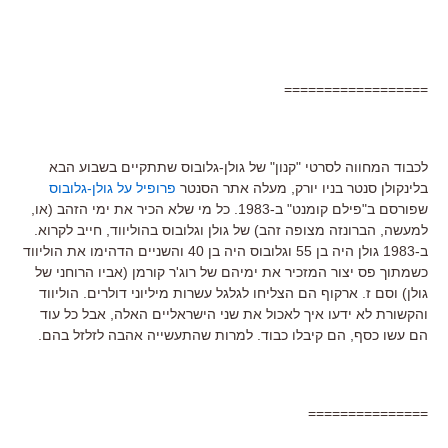
==================
לכבוד המחווה לסרטי "קנון" של גולן-גלובוס שתתקיים בשבוע הבא
בלינקולן סנטר בניו יורק, מעלה אתר הסנטר
פרופיל על גולן-גלובוס
שפורסם ב"פילם קומנט" ב-1983. כל מי שלא הכיר את ימי הזהב (או,
למעשה, הברונזה מצופה זהב) של גולן וגלובוס בהוליווד, חייב לקרוא.
ב-1983 גולן היה בן 55 וגלובוס היה בן 40 והשניים הדהימו את הוליווד
כשמתוך פס יצור המזכיר את ימיהם של רוג'ר קורמן (אביו הרוחני של
גולן) וסם ז. ארקוף הם הצליחו לגלגל עשרות מיליוני דולרים. הוליווד
והקשורת לא ידעו איך לאכול את שני הישראליים האלה, אבל כל עוד
הם עשו כסף, הם קיבלו כבוד. למרות שהתעשייה אהבה לזלזל בהם.
===============