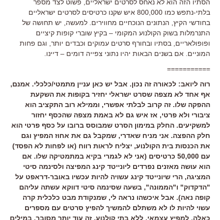
הסתיו הזה הוא לא נאחס לסרטים ישראליים, פשוט לצד מספר
בלתי-נתפש כמו 800,000 איש שקנו כרטיסים לסרטים ישראליים
בחודשי הקיץ, הנתונים הנוכחיים מחווירים. למעשה, יש תחושה של
התנרמלות בשוק הקולנוע המקומי – בקיץ שוברי קופות קיציים
ופופולאריים, בסתיו ובחורף סרטים עמוקים וכבדים יותר, וגם פחות
המוניים. אם בשנים הבאות יהיו נתוני צפייה דומים – דיינו.
===========
רוה ליואב: לכאורה זה נכון. אבל יש כאן עניין מתמטי/כלכלי. אמנם,
אף אחד לא מצפה שסרט ישראלי יחזיר בקופות את השקעת
ההפקה שלו. זה קרוב לבלתי אפשרי, וממילא רוב התקציב הוא
ציבורי ולא פרטי, אז איש גם לא באמת מצפה שהכסף יחזור
למשקיעים. החלק במימון הסרט שמבוסס ברובו על כסף פרטי הוא
חלק ההפצה. אני מניח שאדרי, שמקבל גם את אחוז המפיץ וגם
את הכנסות בית הקולנוע, יצליח לראות רווח (או לפחות לא הפסד)
עם 50,000 כרטיסים (אני לא לגמרי בקיא במתמטיקה שלו. אם
הוא עושה מאזנים נפרדים ליונייטד קינג המפיצה ולסינמה סיטי
המציגה, הרי שיונייטד קינג עשויה להיות עכשיו באובר-דראפט על
"הדקדוק" ו"הממונה", בשעה שסינמה סיטי דווקא עשתה עליהם
קופה נאה). אבל איכשהו נראה לי, שמנקודת מבט כלכלית קרה
עשוי להיות לו לא משתלם להמשיך להפיץ סרטים עם מספרים
כאלה. למפיץ עצמאי, ללא בתי קולנוע, זה עוד יותר מסובך. במילים