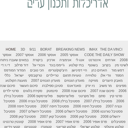
HOME
3D
9/11
BORAT
BREAKING NEWS
IMAX
THE DA VINCI
THE DAILY SHOW
CODE
אוסקר 2005
אוסקר 2006
אוסקר 2007
אוסקר
2008
אורחים
אינטרנט
אנג לי
אנימציה
ארכיון
ביקורת
במאים שעברו ניתוח
לשינוי מין
בקרוב
בשוטף
בתי קולנוע
ג'יימס בונד
גיבורי על
דוד פרלוב
די.וי.די
דפש מוד
האחים כהן
היי דפינישן
היצ'קוק/טריפו
הכי טובים
המדור המודפס
הספד
וודי אלן
טלוויזיה
טעויות תרגום
טריילרים
טרקובסקי
ישראל
כללי
מאבק היוצרים
מוזיקה
מועדון הגנוזים
מועדון הגנוזים 2007
מועצת הקולנוע
מפיצים
מר משיב
ניו יורק
סאנדאנס
סטיבן ספילברג
סיכום העשור
סיכום שנה
2006
סיכום שנה 2007
סיכום שנה 2008
סינמטק
סקירת בלוגים
סרטי ילדים
סרטי קיץ
סתם
פול מקרטני
פוליצרוסקופ
פוליצרסקופ 2006
פסטיבל ברלין
2006
פסטיבל ברלין 2007
פסטיבל ברלין 2008
פסטיבל ונציה 2006
פסטיבל
ונציה 2007
פסטיבל חיפה 2006
פסטיבל חיפה 2007
פסטיבל חיפה 2008
פסטיבל טורונטו 2006
פסטיבל ירושלים 2006
פסטיבל ירושלים 2007
פסטיבל
ירושלים 2008
פסטיבל קאן 2006
פסטיבל קאן 2007
פסטיבל קאן 2008
פסטיבלים
פרס אופיר 2006
פרס אופיר 2007
פרס אופיר 2008
קוונטין טרנטינו
קולנוע איטלקי
קולנוע ישראלי
קולנוע קוריאני
קטמנדו
קטנוניזם
קטעי וידיאו