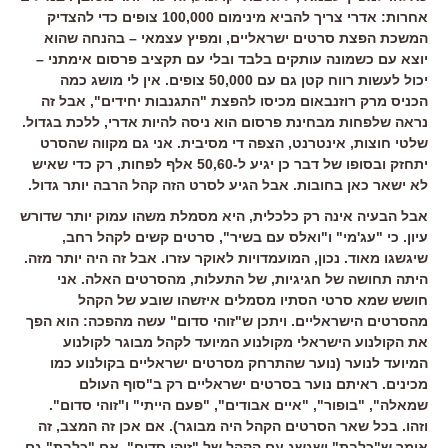
אחרות: אדרי צריך להביא מינימום 100,000 צופים כדי להצדיק
המשכת הפצת סרטים ישראליים, ומפיץ עצמאי – בהנחה שהוא
יוצא עם כשמונה עותקים בלבד ובלי עם תקציב פרסום אימתני –
יכול לעשות רווח קטן גם עם 50,000 צופים. אין לי מושג כמה
הכניס מרק רוזנבאום מכיסו להפצת "התגנבות יחידים", אבל זה
נראה שלפחות מבחינת פרסום הוא ניסה להיות אדרי, ללכת בגדול.
שלטי חוצות, אינטרנט, הצפה די מסיבית. אני גם מקווה שהסרט
יתחזק ובסופו של דבר כן יגיע ל-50,60 אלף לפחות, רק כדי שאיש
לא ישאר כאן בחובות. אבל הגיע לסרט הזה קהל הרבה יותר גדול.
אבל הבעיה אינה רק כלכלית, היא מסמלת משהו עמוק יותר שדורש
עיון. כי "עג'מי" ו"ואלס עם בשיר", סרטים קשים לקהל רחב,
שיגשגו מאוד. נכון, המועמדויות לאוקר עזרו. אבל זה היה יותר מזה.
היתה תחושה של חגיגיות, של התעלות, מהסרטים האלה. אני
חושש שמא סרטי הסתיו מסמלים איזשהו שובע של הקהל
מהסרטים הישראליים. ויתכן ש"זוהי סדום" עשה מהפכה: הוא הפך
את הקולנוע הישראלי מקולנוע המיועד לקהל מבוגר לקולנוע
המיועד לנוער (נוער שהתרחק מסרטים ישראליים בקולנוע כמו
מכינים. ראיתם נוער בסרטים ישראליים רק ב"סוף העולם
שמאלה", "בופור", "איים אבודים", "פעם הייתי" ו"זוהי סדום".
וזהו. בכל שאר הסרטים הקהל היה מבוגר). אם אכן זה המצב, זה
אומר ש"כלבת" ישגשג עם הקהל של "זוהי סדום". אם "כלבת" גם