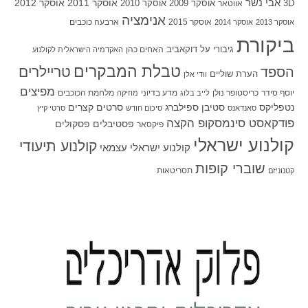
אבי נשר
אוסקר 2011
אוסקר 2012
אוסקר 2009
אוסקר 2010
3D
אווטאר
אנימציה
אוסקר 2015
ארבעה כוכבים
אוסקר 2013
אוסקר 2014
ביקורת
גיבורי על
דוקאביב
האחים כהן
האקדמיה הישראלית לקולנוע
טבלת המבקרים
טריילרים
הספד
הערת שוליים
וודי אלן
מפיצים
יוסף סידר
כריסטופר נולן
מדע בדיוני
מלחמת הכוכבים
לייב בלוג
מוזיקה
סטיבן ספילברג
סרטים קצרים
נטפליקס
סאנדאנס
סיכום חודש
סרטי קיץ
פודקאסט סינמסקופ הקצה
פסטיבלים
פסקולים
פיקסאר
קולנוע ישראלי
קולנוע תיעודי
קולנוע ישראלי עצמאי
שוברי קופות
תסריטאות
קטנוניזם