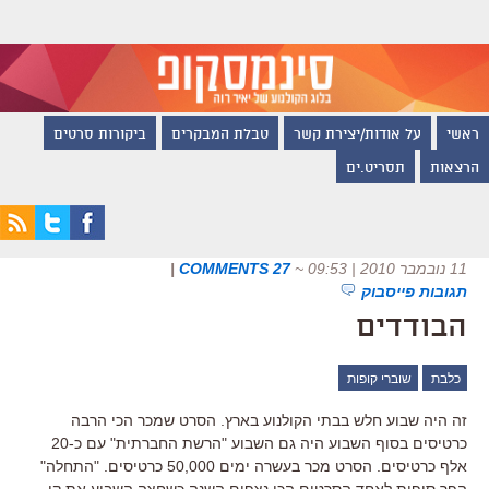
ראשי
על אודות/יצירת קשר
טבלת המבקרים
ביקורות סרטים
הרצאות
תסריט.ים
11 נובמבר 2010 | 09:53
~
27 COMMENTS
|
תגובות פייסבוק
הבודדים
כלבת
שוברי קופות
זה היה שבוע חלש בבתי הקולנוע בארץ. הסרט שמכר הכי הרבה
כרטיסים בסוף השבוע היה גם השבוע "הרשת החברתית" עם כ-20
אלף כרטיסים. הסרט מכר בעשרה ימים 50,000 כרטיסים. "התחלה"
הפך סופית לאחד הסרטים הכי נצפים השנה כשחצה השבוע את קו