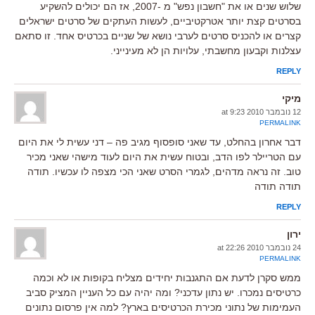
שלוש שנים או את "חשבון נפש" מ -2007, אז הם יכולים להשקיע
בסרטים קצת יותר אטרקטיביים, לעשות העתקים של סרטים ישראלים
קצרים או להכניס סרטים לערבי נושא של שניים בכרטיס אחד. זו סתאם
עצלנות וקבעון מחשבתי, עלויות הן לא מעינייני.
REPLY
מיקי
12 נובמבר 2010 at 9:23
PERMALINK
דבר אחרון בהחלט, עד שאני סופסוף מגיב פה – דני עשית לי את היום
עם הטריילר לפו הדב, ובטוח עשית את היום לעוד מישהי שאני מכיר
טוב. זה נראה מדהים, לגמרי הסרט שאני הכי מצפה לו עכשיו. תודה
תודה תודה
REPLY
ירון
24 נובמבר 2010 at 22:26
PERMALINK
ממש סקרן לדעת אם התגנבות יחידים מצליח בקופות או לא וכמה
כרטיסים נמכרו. יש נתון עדכני? ומה יהיה עם כל העניין המציק סביב
העמימות של נתוני מכירת הכרטיסים בארץ? למה אין פרסום נתונים