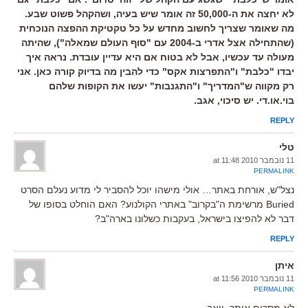
לא יחצה את ה-50,000 זה אומר שיש בעיה, ושהקהל פשוט שבע.
מה שאומר שצריך לחשוב מחדש על כל טקטיקת ההפצה הנוכחית
(שהתחילה אצל אדרי ב-2004 עם "סוף העולם שמאלה"), שהיתה
מעולה עד עכשיו, אבל לא בטוח אם היא עדיין עובדת. נראה איך
יבדו "כלבת" ו"התפרצות אקס" כדי להבין מה בדיוק קורה כאן. אני
רק מקווה ש"המדריך" ו"התגנבות" יעשו את הקופות שלהם
בוי.או.די. יש סיכוי, אגב.
REPLY
טלי
11 נובמבר 2010 at 11:48
PERMALINK
נצל"ש, אורחת באתר… אולי מישהו יוכל להסביר לי מדוע נעלם הסרט
Buried מרשימת ה"בקרוב" באתרי הקולנוע? האם הוחלט בסופו של
דבר לא להפיצו בישראל, בעקבות כשלונו בארה"ב?
REPLY
איתן
11 נובמבר 2010 at 11:56
PERMALINK
לא מסכים איתך, יואב.