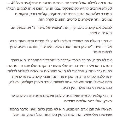
גם גרמה לפילוג אוכלוסייתי חד. אנשים מבוגרים יותר(נגיד מעל 45 –
50)לא אוהבים להגיע לקומפלקס שבני הנוער הפכו אותו למקום הבילוי
המרכזי שלהם אז הם בורחים לסינמטקים, קולנוע כוכב, ומקומות
צנועים יותר שמקרינים סרטים הפונים לקהל הזה.
למשל, אם קולנוע כוכב יקרין את "צעצוע של סיפור 3" אני בספק אם
הוא יהיה מלא.
"עג'מי" ו"ואלס עם באשיר" הצליחו להגיע לקונצנזוס ש"אווטאר" הגיע
אליו, דהיינו, "יש כאן משהו שונה שלא ראינו עדיין ואתם חייבים לרוץ
לראות אותו"
אני לא רואה, עם כל הצער שבדבר כי "המדריך למהפכה" הוא בערך
הסרט הישראלי היחיד בחיים שלי שאחרי ההקרנה שלו עמדתי ומחאתי
כפיים (ברצינות!), אבל אני לא חושב שאנשים שיוצאים לקולנוע לבלות
ירצו ללכת לסרט הזה. מי שכן ירצה, הם חובבי קולנוע שירצו לראות
סרט ישראלי חדש ומעולה שמה לעשות, עובד מצויין בקולנוע, וכאלה,
כמו שאמרתי בהתחלה, אין רבים.
חובבי קולנוע, אנשים שאוהבים קולנוע ואנשים שמבינים בקולנוע יש
בארץ, אולי כמה אלפים בודדים.
תשאלו את הבן אדם הממוצע, הוא לא מבין כלום (ואני מדבר ברמה
שאנשים אולי שמעו את השם מרטין סקרוסזה אבל בספק אם יוכלו