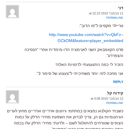
דני
11 נובמבר 2010 at 22:23
PERMALINK
טריילר מקסים ל"פו הדוב":
http://www.youtube.com/watch?v=QbFz–
GCkOM&feature=player_embedded
סרט הקאמבאק השני לאנימציה הדו-מימדית אחרי "הנסיכה
והצפרדע".
הזכיר לי כמה התגעגעתי לדמויות האלה!
אני מחכה לזה יותר משחיכיתי ל"צעצוע של סיפור 3".
REPLY
קידוח קל
12 נובמבר 2010 at 0:08
PERMALINK
כשבתי הקולנוע נמצאים במתחמי גיהנום אדריים ועדריים מחוץ לערים
הגיהנומיות גם הן, צריך לבדוק את השפעת מחירי הדלק על כמות
הצופים שטורחים להתגלגל לשם – ולדעתי מחירי הדלק עלו בכמה
וכמה אחוזים בחודשים מאז הקיץ 'הסתיים'.