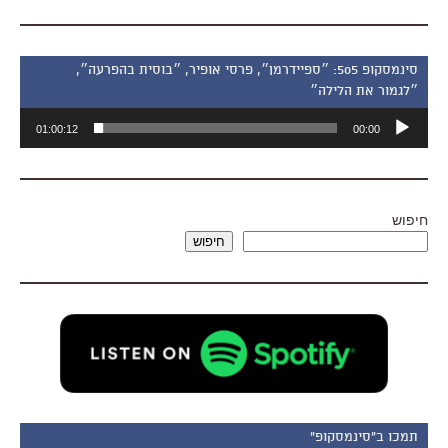
סינמסקופ 505: ״ספיידרמן״, פרסי אופיר, ״בוסית בהפרעה״,
״לגמור את הלילה״
נגן
01:00:12
00:00
אודיו
חיפוש
חיפוש
תמכו ב"סינמסקופ"