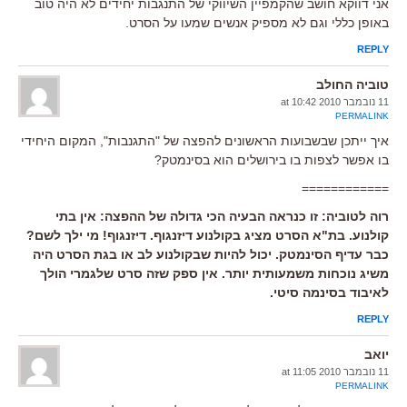
אני דווקא חושב שהקמפיין השיווקי של התנגבות יחידים לא היה טוב
באופן כללי וגם לא מספיק אנשים שמעו על הסרט.
REPLY
טוביה החולב
11 נובמבר 2010 at 10:42
PERMALINK
איך ייתכן שבשבועות הראשונים להפצה של "התגנבות", המקום היחידי
בו אפשר לצפות בו בירושלים הוא בסינמטק?
============
רוה לטוביה: זו כנראה הבעיה הכי גדולה של ההפצה: אין בתי
קולנוע. בת"א הסרט מציג בקולנוע דיזנגוף. דיזנגוף! מי ילך לשם?
כבר עדיף הסינמטק. יכול להיות שבקולנוע לב או בגת הסרט היה
משיג נוכחות משמעותית יותר. אין ספק שזה סרט שלגמרי הולך
לאיבוד בסינמה סיטי.
REPLY
יואב
11 נובמבר 2010 at 11:05
PERMALINK