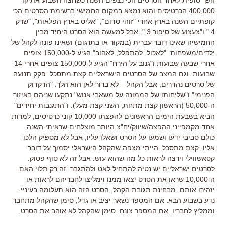
400,000 הכרטיסים והוא נמצא במקום החמישי ברשימת הסרטים הכי
קופתיים השנה בארץ אחרי "זוהי סדום", "אליס בארץ הפלאות", "שרק
4 " ו"צעצוע של סיפור 3 ". אבל למעשה הוא הסרט היחיד מבין
החמישיה שאינו דובר עברית (במקור או בתרגום) ושאינו פונה לקהל של
ילדים/משפחות. "לאכול, להתפלל, לאהוב" הגיע ל-150,000 צופים
אחרי שבעה שבועות ו"גנוב על הירח" הגיע ל-150,000 צופים אחרי 14
שבועות. וגם המצב של הסרטים הישראליים קצת מתסכל. פקק תנועה
של סרטים נהדרים, אבל הקהל – לא ברור לאן הוא הלך. "הדקדוק
הפנימי" ו"שליחותו של הממונה על משאבי אנוש" נתקעו שניהם באיזור
ה-50,000 (הראשון קצת מתחת, השני קצת מעל). ו"התגנבות יחידים"
הביא בשבעת הימים הראשונים להפצתו 10,000 קוני כרטיסים, למרות
אחד מקמפייני ההפצה/שיווק/יח"צ היותר מוצלחים שראיתי השנה.
כולם סביבי ידעו ושמעו על הסרט ושאלו עליו, אבל לא מספיק הלכו
אליו. קצת מתסכל. הייתי מצפה שהקהל הישראלי יסמוך על דובר
קסאשווילי וירצה לראות כל מה שהוא עוש. אבל זה לא סוף פסוק.
לסרטים ישראליים יש נטיה להתחיל לאט ולהתגבר. זה רק תלוי האם
ה-10,000 שראו את הסרט יצאו ממנו וימליצו לחבריהם לראות או
יזהירו אותם. מבחינת תגובת הקהל, הסרט הזה הוא תעלומה בעיניי.
נדע בשבוע הבא. אם המספר נשאר יציב או גדל, סימן שהקהל מתחבר
וממליץ לחבריו. אם המספר צונח, סימן שהקהל לא אוהב את הסרט.