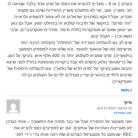
בערוץ 1 או 8 – מעדיף להוציא את כספו על סרט אחד בלבד שנראה לו
הכי מעניין. אגב, אני לא מתעלם מעניין ההורדות שהם גם פקטור
מכריע, אבל דווקא בסרטים ישראלים זה לא אמור להשפיע ולראייה
"זוהי סדום". בהקשר של תרבות קולנוע זה בהחלט יפגע, אבל גם כאן
אני טוען שאם יש אטרקציות (תלת מימד, מחירים אטקרטיביים, ערבי
נושא וכו') – הקהל יבוא.
שים לב גם להצלחה האדירה של "התחלה" (הצלחה הרבה יותר
מרשימה מזו של אוואטר לטעמי, וכזו שלא זוכה למספיק רספקט
בתעשייה): סרט שמביא לקולנוע יותר מ- 400 אלף איש, בעיקר על הגב
של כריסטופר נולאן (הסרט לא קבל ביקורות מהממות בחו"ל לפני שיצא
והבאז נשען בעיקר על "סרט חדש של נולאן"). וגם להצלחה היחסית של
סרטים לילדים (ההורים עדיין מגדלים ילדים על הקולנוע כבילוי
ואטרקציה).
REPLY
מיקי
12 נובמבר 2010 at 9:13
PERMALINK
ואני מצטער על החפירה אבל אני כבר מזהה את התשובה – אותי כצרכן
לא מעניינות העלויות של עותקים. אם יש למפיצים כסף להביא את
REC, שכמעט כל פוטנציאל הצרכנים שלו ראה אותו בדי וי די לפני