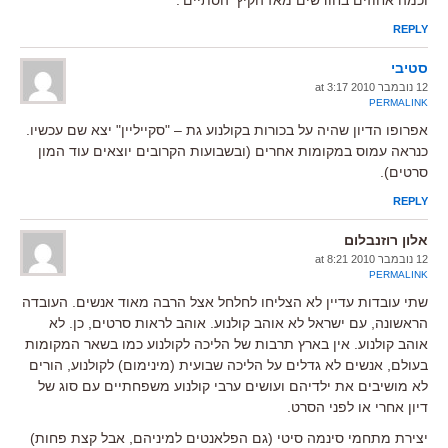
REPLY
סטיבי
12 נובמבר 2010 at 3:17
PERMALINK
אפרופו הדיון שהיה על בכורות בקולנוע גת – "סקייליין" יצא שם עכשיו.
כנראה עמוס במקומות אחרים (ובשבועות הקרובים יוצאים עוד המון
סרטים).
REPLY
אלון רוזנבלום
12 נובמבר 2010 at 8:21
PERMALINK
שתי עובדות עדיין לא הצליחו לחלחל אצל הרבה מאוד אנשים. העובדה
הראשונה, עם ישראל לא אוהב קולנוע. אוהב לראות סרטים, כן. לא
אוהב קולנוע. אין בארץ תרבות של הליכה לקולנוע כמו בשאר המקומות
בעולם, אנשים לא גדלים על הליכה שבועית (מינימום) לקולנוע, הורים
לא מושיבים את ילדיהם ועושים ערבי קולנוע משפחתיים עם סוג של
דיון אחרי או לפני הסרט.
יצירת מתחמי סינמה סיטי (גם הפלאנטים למיניהם, אבל קצת פחות)