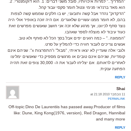
"המדריך.." למרות איכויותיו, סובל משני דברים: 1. הוא דוקומנטרי. 2.
הוא מאד ברנז'אי פנימי ונטול חומר סקסי עבור קהל.
"הדקדוק" נהדר אבל קשה ותובעני, יש בו חלקים שממש קשה לצפות
בהם, לא חומר ממנו עשויים שלאגרים. אם היה זוכה באופיר אולי היה
נוצר סחף לכיוונו, אך מרגע שלא זכה אני חושב שאנשים מפרשים זאת
כעוד עיבוד לא מוצלח לספר שאהבו.
"הממונה.." – כמה רגעים יפים אבל בסך הכל לא סוחף ולא טוב.
אנשים צריכים לעבור חוויה כדי להמליץ על סרט.
ולגבי אלה שעדיין לא יצאו וראיתי, "מבול" ו"התפרצות x": שניהם אינם
קומדיות, שניהם אינם טובים או מרגשים מספיק כדי שאנשים ימליצו
לאחרים לראותם. אם יצליחו לעבור את ה- 30,000 צופים זאת תהיה
הפתעה ענקית.
REPLY
Shai
11 נובמבר 2010 at 21:18
PERMALINK
Off-topic:Dino De Laurentiis has passed away.Producer of films
like: Dune, King Kong(1976, version), Red Dragon, Hannibal
and many more
REPLY