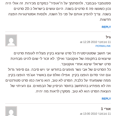
ספטמבר-נובמבר, ולהסתמך על ה"אופיר" כמקדם מכירות. זה אולי היה
נכון כשעשו פה 4 סרטים בשנה. היום עושים בישראל כ-20 סרטים
בשנה. צריך להפיץ אותם על פני כל השנה, ולנסות אסטרטגיות הפצה
חדשות.
REPLY
גיל
11 נובמבר 2010 at 12:28
PERMALINK
אני חושב שסטטיסטית כל סרט שיוצא בקיץ מצליח לעומת סרטים
שיוצאים בתקופה של אוקטובר ואילך. לא זכור לי שום להיט מבחינת
סרט ישראלי שיצא אחרי אוקטובר.
כל הסרטים של אבי נשר מופצים בחודש יוני ויש סיבה. גם סיפור גדול
וגם זוהי סדום הופצו בקיץ. אפילו ואלס עם באשיר ועג'מי הופצו בקיץ.
ממה ששמעתי על כלבת, הסרט לא טוב, הוא נראה כמו סרט סטודנטים
וזה לא מפתיע בהתחשב בחוסר הניסיון של הבמאים. גם העיתוי של
הוצאת הסרט הוא לא טוב. מסקרן לראות מה יהיה.
REPLY
אורי 1
11 נובמבר 2010 at 13:00