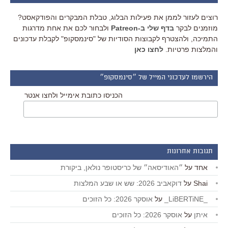
רוצים לעזור לממן את פעילות הבלוג, טבלת המבקרים והפודקאסט?
מוזמנים לבקר
בדף שלי ב-Patreon
ולבחור לכם את אחת מדרגות
התמיכה, ולהצטרף לקבוצות הסודיות של "סינמסקופ" לקבלת עדכונים
והמלצות פרטיות.
לחצו כאן
הירשמו לעדכוני המייל של ״סינמסקופ״
הכניסו כתובת אימייל ולחצו אנטר
תגובות אחרונות
אחד
על
״האודיסאה״ של כריסטופר נולאן, ביקורת
Shai
על
דוקאביב 2026: שש או שבע המלצות
_LiBERTiNE_
על
אוסקר 2026: כל הזוכים
איתן
על
אוסקר 2026: כל הזוכים