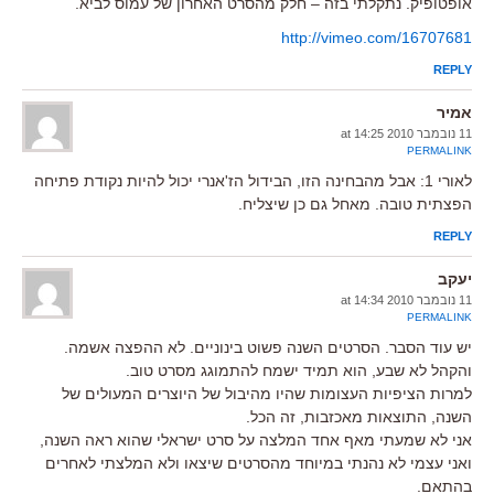
אופטופיק. נתקלתי בזה – חלק מהסרט האחרון של עמוס לביא.
http://vimeo.com/16707681
REPLY
אמיר
11 נובמבר 2010 at 14:25
PERMALINK
לאורי 1: אבל מהבחינה הזו, הבידול הז'אנרי יכול להיות נקודת פתיחה
הפצתית טובה. מאחל גם כן שיצליח.
REPLY
יעקב
11 נובמבר 2010 at 14:34
PERMALINK
יש עוד הסבר. הסרטים השנה פשוט בינוניים. לא ההפצה אשמה.
והקהל לא שבע, הוא תמיד ישמח להתמוגג מסרט טוב.
למרות הציפיות העצומות שהיו מהיבול של היוצרים המעולים של
השנה, התוצאות מאכזבות, זה הכל.
אני לא שמעתי מאף אחד המלצה על סרט ישראלי שהוא ראה השנה,
ואני עצמי לא נהנתי במיוחד מהסרטים שיצאו ולא המלצתי לאחרים
בהתאם.