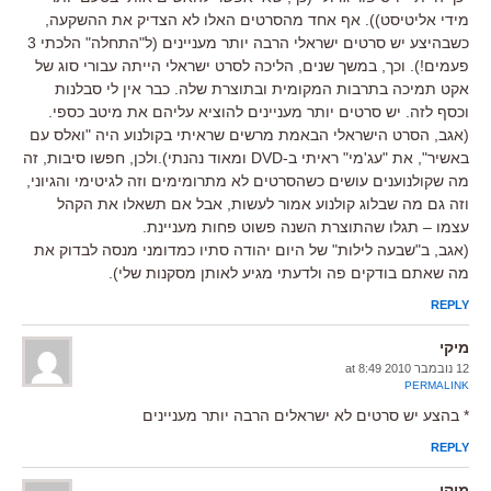
מידי אליטיסט)). אף אחד מהסרטים האלו לא הצדיק את ההשקעה,
כשבהיצע יש סרטים ישראלי הרבה יותר מעניינים (ל"התחלה" הלכתי 3
פעמים!). וכך, במשך שנים, הליכה לסרט ישראלי הייתה עבורי סוג של
אקט תמיכה בתרבות המקומית ובתוצרת שלה. כבר אין לי סבלנות
וכסף לזה. יש סרטים יותר מעניינים להוציא עליהם את מיטב כספי.
(אגב, הסרט הישראלי הבאמת מרשים שראיתי בקולנוע היה "ואלס עם
באשיר", את "עג'מי" ראיתי ב-DVD ומאוד נהנתי).ולכן, חפשו סיבות, זה
מה שקולנוענים עושים כשהסרטים לא מתרומימים וזה לגיטימי והגיוני,
וזה גם מה שבלוג קולנוע אמור לעשות, אבל אם תשאלו את הקהל
עצמו – תגלו שהתוצרת השנה פשוט פחות מעניינת.
(אגב, ב"שבעה לילות" של היום יהודה סתיו כמדומני מנסה לבדוק את
מה שאתם בודקים פה ולדעתי מגיע לאותן מסקנות שלי).
REPLY
מיקי
12 נובמבר 2010 at 8:49
PERMALINK
* בהצע יש סרטים לא ישראלים הרבה יותר מעניינים
REPLY
מיקי