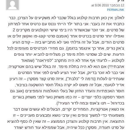
12 נובמבר 2010 at 9:06
PERMALINK
לאלון: אין כאן תרבות קולנוע בגלל שכבר לא משקיעים על הצרכן. כבר
כתבתי את זה בעבר: אני בתור ילד הייתי נכנס עם כרטיס אחד למרתון
של סרטים. אני זוכר שבאשדוד היו בימי שישי הקולנועים מקרינים 2
ואפילו יותר סרטים בכרטיס אחד (אומנם סרטי קונג-פו ואקשן זולים או
סרטים הודים, אבל על זה גדלתי ואני לא מתבייש בזה – קודם הגיע
צ'אק נוריס, אחר כך אינגמר ברגמן). גם מחירי הכרטיסים מוגזמים לכל
הדעות. שים לב שסרטי תלת מימד כן מצליחים להביא יותר צופים
לקולנוע – לדעתי אף אחד לא היה מתקרב "לפיראנה" (שמאוד
אהבתי!!!) אם הוא לא היה בתלת מימד. זה בגלל שיש בהם אטרקציה.
אני כבר לא זוכר בדיוק, אבל יאיר הציע לשים לפני אחד הסרטים
שעתידים לעלות (נדמה לי "כלבת"), איזה סרט קצר מסקרן – זה רעיון
אדיר לטעמי, אבל זה פשוט לא יקרה בגלל חוסר ההשקעה בציבור,
חוסר האכפתיות והעדר החזון של בעלי האולמות והמפיצים (אגב גם
חוסר רספקט כלפי יוצרים – זה כמו משחק נוער לפני משחק בוגרים
בכדורגל – תנו צ'אנס ובמה לדור הצעיר!).
אז כשאין אטרקציות, המחירים יקרים, הבעלים לא עושים שום דבר
משמעותי כדי למשוך צופים ואין ערבי נושא ומבצעים מעניינים – זו
התוצאה. אין תרבות קולנוע והצרכן הממוצע – זה שאין לו כסף להוציא
על סרט תעודה, מסקרן ככל שיהיה, אבל שממילא עוד חודש ישודר