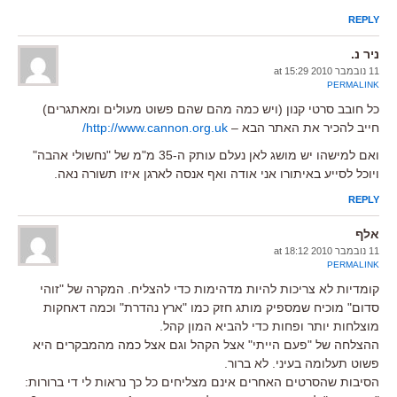
REPLY
ניר נ.
11 נובמבר 2010 at 15:29
PERMALINK
כל חובב סרטי קנון (ויש כמה מהם שהם פשוט מעולים ומאתגרים)
חייב להכיר את האתר הבא –
http://www.cannon.org.uk/
ואם למישהו יש מושג לאן נעלם עותק ה-35 מ"מ של "נחשולי אהבה"
ויוכל לסייע באיתורו אני אודה ואף אנסה לארגן איזו תשורה נאה.
REPLY
אלף
11 נובמבר 2010 at 18:12
PERMALINK
קומדיות לא צריכות להיות מדהימות כדי להצליח. המקרה של "זוהי
סדום" מוכיח שמספיק מותג חזק כמו "ארץ נהדרת" וכמה דאחקות
מוצלחות יותר ופחות כדי להביא המון קהל.
ההצלחה של "פעם הייתי" אצל הקהל וגם אצל כמה מהמבקרים היא
פשוט תעלומה בעיני. לא ברור.
הסיבות שהסרטים האחרים אינם מצליחים כל כך נראות לי די ברורות: