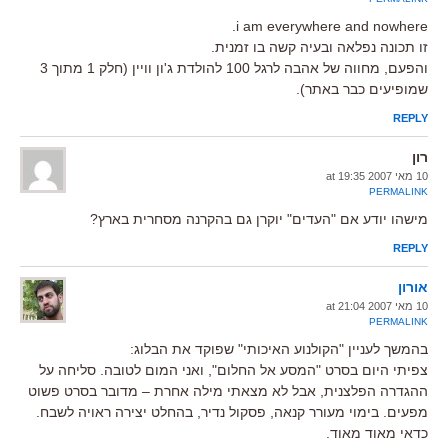
i am everywhere and nowhere.
זו תכונה נפלאה ובעיה קשה בו זמנית.
והפעם, מחווה של אהבה לרגל 100 להולדת ג'ון וויין (חלק 1 מתוך 3
שמופיעים כבר באתר).
REPLY
רון
10 מאי 2007 at 19:35
PERMALINK
מישהו יודע אם "העדים" יוקרן גם בהקרנה מסחרית בארץ?
REPLY
אורון
10 מאי 2007 at 21:04
PERMALINK
בהמשך לעניין "הקולנוע האיכותי" שפוקד את הבלוג:
צפיתי היום בסרט "המסע אל החלום", ואני המום לטובה. סליחה על
ההגדרה הפלצנית, אבל לא מצאתי מילה אחרת – מדובר בסרט פשוט
מפעים. בימוי מעורר קנאה, פסקול נדיר, בהחלט יצירה ראויה לשבח.
כדאי מאוד מאוד.