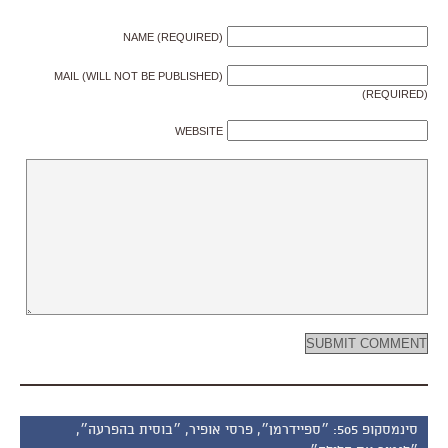
NAME (REQUIRED)
MAIL (WILL NOT BE PUBLISHED)
(REQUIRED)
WEBSITE
סינמסקופ 505: ״ספיידרמן״, פרסי אופיר, ״בוסית בהפרעה״,