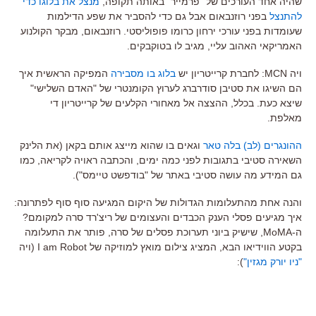
שהיה אחד העורכים של "פרמייר" באותה תקופה,
מנצל את בלוגו כדי
להתנצל
בפני רוזנבאום אבל גם כדי להסביר את שפע הדילמות
שעומדות בפני עורכי ירחון כרומו פופוליסטי. רוזנבאום, מבקר הקולנוע
האמריקאי האהוב עליי, מגיב לו בטוקבקים.
ויה MCN: לחברת קרייטריון יש
בלוג בו מסבירה
המפיקה הראשית איך
הם השיגו את סטיבן סודרברג לערוץ הקומנטרי של "האדם השלישי"
שיצא כעת. בכלל, ההצצה אל מאחורי הקלעים של קרייטריון די
מאלפת.
ההונגרים (לב) בלה טאר
וגאים בו שהוא מייצג אותם בקאן (את הלינק
השאירה סטיבי בתגובות לפני כמה ימים, והכתבה ראויה לקריאה, כמו
גם המידע מה עושה סטיבי באתר של "בודפשט טיימס").
והנה אחת מהתעלומות הגדולות של היקום המגיעה סוף סוף לפתרונה:
איך מגיעים פסלי הענק הכבדים והעצומים של ריצ'רד סרה למקומם?
ה-MoMA, שישיק ביוני תערוכת פסלים של סרה, פותר את התעלומה
בקטע הווידיאו הבא, המציג צילום מואץ למוזיקה של I am Robot (ויה
"ניו יורק מגזין"
):