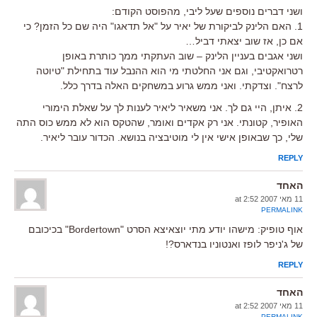
ושני דברים נוספים שעל ליבי, מהפוסט הקודם:
1. האם הלינק לביקורת של יאיר על "אל תדאגו" היה שם כל הזמן? כי
אם כן, אז שוב יצאתי דביל…
ושני אגבים בעניין הלינק – שוב העתקתי ממך כותרת באופן
רטרואקטיבי, וגם אני החלטתי מי הוא ההנבל עוד בתחילת "טיוטה
לרצח". וצדקתי. ואני ממש גרוע במשחקים האלה בדרך כלל.
2. איתן, היי גם לך. אני משאיר ליאיר לענות לך על שאלת הימורי
האופיר, קטונתי. אני רק אקדים ואומר, שהטקס הוא לא ממש כוס התה
שלי, כך שבאופן אישי אין לי מוטיבציה בנושא. הכדור עובר ליאיר.
REPLY
האחד
11 מאי 2007 at 2:52
PERMALINK
אוף טופיק: מישהו יודע מתי יוצאיצא הסרט "Bordertown" בכיכובם
של ג'ניפר לופז ואנטוניו בנדארס?!
REPLY
האחד
11 מאי 2007 at 2:52
PERMALINK