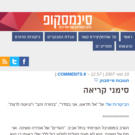
ראשי
על אודות/יצירת קשר
טבלת המבקרים
ביקורות סרטים
הרצאות
תסריט.ים
10 מאי 2007 | 12:57
~
8 COMMENTS
|
תגובות פייסבוק
סימני קריאה
הביקורות שלי
על "אל תדאגו, אני בסדר", "בחורה זהב" ו"טיוטה לרצח".
===========
הערב בפסטיבל הצרפתי בתל אביב: "העדים" של אנדרה טשינה. אני
מת על טשינה, הוא לא פעם מצליח לקלוע בול ללב שלי באופן בו הוא