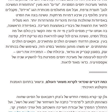
מתאר מערכות יחסים הססניות. "עדים" הוא מעין "והתזמורת המשיכה
לנגן" תוצרת צרפת, אבל אם מתעלמים מכותרת הגג "איידס", מקבלים
נרטיב מלופף בין ארבע דמויות מרתקות. טשינה בונה את הסרט
באפיזודות שהולכות ונהיות מינוריות ומהורהרות יותר. הוא מצליח
לתאר את הרגשות של גיבוריו באמצעות העריכה. באפיזודה הראשונה,
בה אנחנו עדיין מנסים להבין מי זה מי ומה הקשר בין כולם ועל מה
בכלל הסרט, טשינה גורם לכל קאט להיראות כמו טריקת דלת, קפיצה
בעין. ובאופן הדרגתי השוטים הולכים ומתארכים, הקאטים הולכים
ומתמתנים. יש משהו מוחצן ומפואר בסרט הזה, בשימוש שלו בכותרות
ענק, בסגנון קובריק או גודאר, וביכולת שלו – המזכירה את ריווט –
להיכנס לעיצומה של מערכת יחסים מפורטת בלי להשקיע שניה של
אקספוזיציה. כדאי מאוד לראות.
=========
כמה דברים שכדאי לקרוא משאר העולם
, ונישאר בתחום האמנות
והקולנוע האיכותי:
גלן קני קורא בספרו החדש של ג'ונתן רוזנבאום על הסיוט שחווה
כשהוזמן לכתוב ל"פרמייר" כתבה על השיחזור של "מגע של רשע", ועל
התהליך המפרך של עבודת העריכה והשכתוב מול עורכי המגזין. קני,