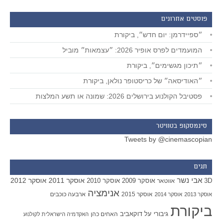
פוסטים אחרונים
״ספיידרמן: יום חדש״, ביקורת
המועמדים לפרס אופיר 2026: ״עצמאות״ מוביל
״תיכון מגשימים״, ביקורת
״האודיסאה״ של כריסטופר נולאן, ביקורת
פסטיבל הקולנוע בירושלים 2026: שמונה או תשע המלצות
סינמסקופ בטוויטר
Tweets by @cinemascopian
תגים
אבי נשר
אוסקר 2011
אוסקר 2012
אוסקר 2009
אוסקר 2010
3D
אווטאר
אנימציה
אוסקר 2015
ארבעה כוכבים
אוסקר 2013
אוסקר 2014
ביקורת
גיבורי על
דוקאביב
האחים כהן
האקדמיה הישראלית לקולנוע