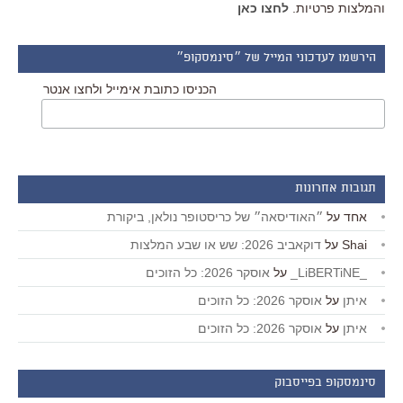
והמלצות פרטיות.
לחצו כאן
הירשמו לעדכוני המייל של ״סינמסקופ״
הכניסו כתובת אימייל ולחצו אנטר
תגובות אחרונות
אחד
על
״האודיסאה״ של כריסטופר נולאן, ביקורת
Shai
על
דוקאביב 2026: שש או שבע המלצות
_LiBERTiNE_
על
אוסקר 2026: כל הזוכים
איתן
על
אוסקר 2026: כל הזוכים
איתן
על
אוסקר 2026: כל הזוכים
סינמסקופ בפייסבוק