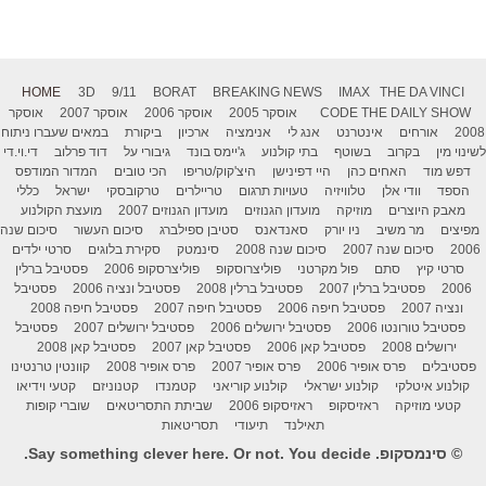
HOME
3D
9/11
BORAT
BREAKING NEWS
IMAX
THE DA VINCI
THE DAILY SHOW
CODE
אוסקר 2005
אוסקר 2006
אוסקר 2007
אוסקר
2008
אורחים
אינטרנט
אנג לי
אנימציה
ארכיון
ביקורת
במאים שעברו ניתוח
לשינוי מין
בקרוב
בשוטף
בתי קולנוע
ג'יימס בונד
גיבורי על
דוד פרלוב
די.וי.די
דפש מוד
האחים כהן
היי דפינישן
היצ'קוק/טריפו
הכי טובים
המדור המודפס
הספד
וודי אלן
טלוויזיה
טעויות תרגום
טריילרים
טרקובסקי
ישראל
כללי
מאבק היוצרים
מוזיקה
מועדון הגנוזים
מועדון הגנוזים 2007
מועצת הקולנוע
מפיצים
מר משיב
ניו יורק
סאנדאנס
סטיבן ספילברג
סיכום העשור
סיכום שנה
2006
סיכום שנה 2007
סיכום שנה 2008
סינמטק
סקירת בלוגים
סרטי ילדים
סרטי קיץ
סתם
פול מקרטני
פוליצרוסקופ
פוליצרסקופ 2006
פסטיבל ברלין
2006
פסטיבל ברלין 2007
פסטיבל ברלין 2008
פסטיבל ונציה 2006
פסטיבל
ונציה 2007
פסטיבל חיפה 2006
פסטיבל חיפה 2007
פסטיבל חיפה 2008
פסטיבל טורונטו 2006
פסטיבל ירושלים 2006
פסטיבל ירושלים 2007
פסטיבל
ירושלים 2008
פסטיבל קאן 2006
פסטיבל קאן 2007
פסטיבל קאן 2008
פסטיבלים
פרס אופיר 2006
פרס אופיר 2007
פרס אופיר 2008
קוונטין טרנטינו
קולנוע איטלקי
קולנוע ישראלי
קולנוע קוריאני
קטמנדו
קטנוניזם
קטעי וידיאו
קטעי מוזיקה
ראזיסקופ
ראזיסקופ 2006
שביתת התסריטאים
שוברי קופות
תאילנד
תיעודי
תסריטאות
© סינמסקופ. Say something clever here. Or not. You decide.