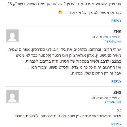
אני צריך לשמוע מפרסומת בערוץ 2 שצ'או יאן פאט משחק בשוד"ק 3?
כבר אי אפשר לסמוך על אף אחד…
REPLY
ZHS
20 מאי 2007 at 23:00
PERMALINK
יש לי חלום. ובחלום, מלהקים את גידי גוב, דני סנדרסון, אפרים שמיר,
מאיר פניגשטיין, אלון אולארצ'יק ויוני רכטר (קלפטר כבר לא ממש
במצב) לדבב ולשיר בפסקול של הסרט הזה בדיבוב לעברית.
ואז התרגום יהיה כל כך מוצדק, והסרט פשוט ימכור המון.
אבל זה רק החלום שלי, כנראה.
REPLY
ZHS
20 מאי 2007 at 23:01
PERMALINK
נ.ב.
וברוב טיפשותי שכחתי לציין שהכוונה הייתה כמובן ל"כוורת בסרט".
REPLY