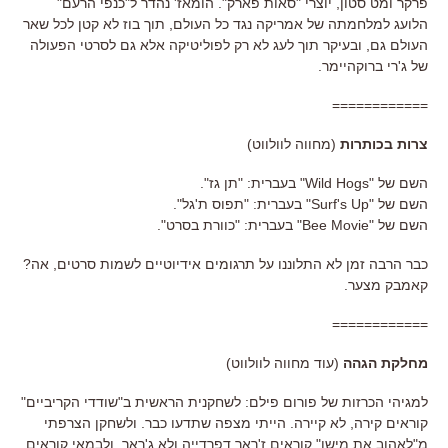
פרקר ומט סטון, יוצרי "סאות פארק". הומאז' נהדר ל"כנפי הרעם"
הלועג למלחמתה של אמריקה נגד כל העולם, תוך בוז לא קטן לכל שאר
העולם גם, ובעיקר תוך לעג לא רק לפוליטיקה אלא גם לסרטי הפעולה
של ג'רי ברוקהיימר.
============
צרות בכותרות
(מחווה לוולווט)
השם של "Wild Hogs" בעברית: "תן גז".
השם של "Surf's Up" בעברית: "תפוס ת'גל".
השם של "Bee Movie" בעברית: "כוורת בסרט".
כבר הרבה זמן לא התלוננו על תרגומים אידיוטיים לשמות סרטים, אה?
קאמבק מצער.
============
מחלקת הגהה
(עוד מחווה לוולווט)
למגיהי הכרזות של פורום פילם: לשחקנית הראשית ב"שודדי הקריביים"
קוראים קירה, לא קיירה. הייתי מצפה שתדעו כבר. ולשחקן הצרפתי
מ"לאהוב את מישו" קוראים ז'ראר דפרדייה ולא ג'ראר. ולבמאי קוראים