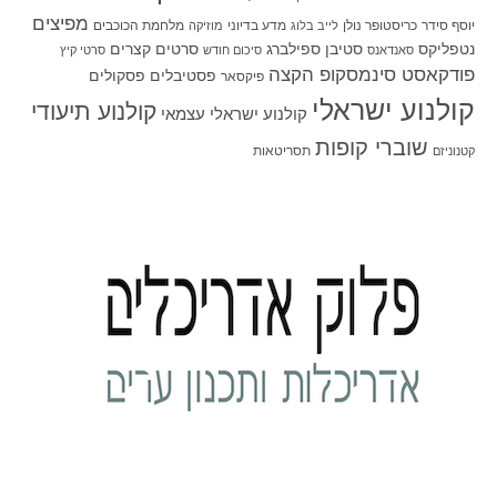
מפיצים
יוסף סידר
כריסטופר נולן
מדע בדיוני
מלחמת הכוכבים
לייב בלוג
מוזיקה
סטיבן ספילברג
סרטים קצרים
נטפליקס
סאנדאנס
סיכום חודש
סרטי קיץ
פודקאסט סינמסקופ הקצה
פסטיבלים
פסקולים
פיקסאר
קולנוע ישראלי
קולנוע תיעודי
קולנוע ישראלי עצמאי
שוברי קופות
תסריטאות
קטנוניזם