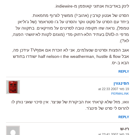
לינק באדיבות אנתוני קאופמן מ-indiewire.
הסרט של אנטון קורבין (אהובי!) ממשיך לגרוף מחמאות.
ביחד עם הסרט על סקוט ווקר והסרט על ג'ו סטראמר (של ג'וליאן
טמפל), נראה שזו תקופה טובה לסרטים על מוזיקאים. בתקווה על
מדפי ה-DVD בעתיד הלא-רחוק-מדי (מוגזם לקוות לאיזושהי הפצה,
לא?).
אגב הפצות וסרטים שנעלמים, אני לא זוכרת אם אסףTV עידכן פה,
אבל the weatherman, hustle & flow ו-half nelson ישודרו בחודש
הבא ב-יס.
REPLY
הפינגווין
19 מאי 2007 at 22:33
PERMALINK
וואו, מזל שלא קראתי את הביקורת של שניצר. אין סיכוי שאני נותן לו
להרוס לי סרט של פינצ'ר.
REPLY
רז-ש
19 מאי 2007 at 23:41