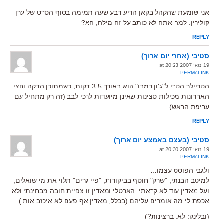
אני שומעת שהקהל בקאן הריע רבע שעה תמימה בסוף הסרט של ערן
קולירין. למה אתה לא כותב על זה מילה, הא?
REPLY
סטיבי (אחרי יום ארוך)
19 מאי 2007 at 20:23
PERMALINK
הטריילר הטרי ל"ג'ון רמבו" הוא באורך 3.5 דקות, כשמתוכן הדקה וחצי
האחרונות מכילות סצינות שאינן מיועדות לרכי לבב (זה רק מתחיל עם
עריפת הראש).
REPLY
סטיבי (בעצם באמצע יום ארוך)
19 מאי 2007 at 20:30
PERMALINK
ולגבי הפוסט עצמו…
למיטב הבנתי, "שרק" חוטף בביקורות, "פיי גרים" תלוי את מי שואלים,
ועל מאדין עוד לא קראתי. הארטלי ומאדין זו צפיית חובה מבחינתי ולא
אכפת לי מה אומרים עליהם (בכלל, מאדין אף פעם לא איכזב אותי).
(ובלינק: לא, ברצינות?)