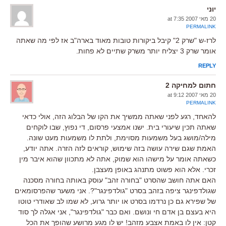
יוני
20 מאי 2007 at 7:35
PERMALINK
לרז-ש "שרק 2" קיבל ביקורות טובות מאוד בארה"ב אז לפי מה שאתה
אומר שרק 3 יצליח יותר משרק שתיים לא פחות.
REPLY
חתום למחיקה 2
20 מאי 2007 at 9:12
PERMALINK
להאחד, רגע לפני שאתה ממשיך את הקו של הבלוג הזה, אולי כדאי
שאתה תכין שיעורי בית. ישנו אמצעי פרסום, די נפוץ, שבו לוקחים
מילה/מושג בעל משמעות מסוימת, ולתת לו משמעות מעט שונה.
האמת שגם שירה עושה בזה שימוש, קוראים לזה הזרה. אתה יודע,
כשאתה אומר על מישהו הוא שמוק, אתה לא מתכוון שהוא איבר מין
זכרי. אלא הוא פשוט מתנהג באופן מעצבן.
האם אתה חושב שהסרט "בחורה זהב" עוסק באותה בחורה מסכנה
שגולדפינגר ציפה בזהב בסרט "גולדפינגר"?. אני משער שהפרסומאים
של שפירא גם כן נרדמו בסרט או יותר גרוע, לא שמו לב שאודרי טוטו
היא בעצם בן אדם חי ונושם. ואם כבר "גולדפינגר", אני אגלה לך סוד
קטן: אין לו באמת אצבע מזהב! יש לו מגע מרושע שהופך את הכל