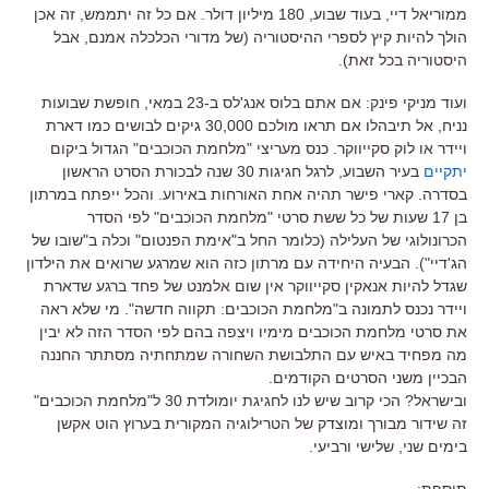
ממוריאל דיי, בעוד שבוע, 180 מיליון דולר. אם כל זה יתממש, זה אכן
הולך להיות קיץ לספרי ההיסטוריה (של מדורי הכלכלה אמנם, אבל
היסטוריה בכל זאת).
ועוד מניקי פינק: אם אתם בלוס אנג'לס ב-23 במאי, חופשת שבועות
נניח, אל תיבהלו אם תראו מולכם 30,000 גיקים לבושים כמו דארת
ויידר או לוק סקייווקר. כנס מעריצי "מלחמת הכוכבים" הגדול ביקום
יתקיים
בעיר השבוע, לרגל חגיגות 30 שנה לבכורת הסרט הראשון
בסדרה. קארי פישר תהיה אחת האורחות באירוע. והכל ייפתח במרתון
בן 17 שעות של כל ששת סרטי "מלחמת הכוכבים" לפי הסדר
הכרונולוגי של העלילה (כלומר החל ב"אימת הפנטום" וכלה ב"שובו של
הג'דיי"). הבעיה היחידה עם מרתון כזה הוא שמרגע שרואים את הילדון
שגדל להיות אנאקין סקייווקר אין שום אלמנט של פחד ברגע שדארת
ויידר נכנס לתמונה ב"מלחמת הכוכבים: תקווה חדשה". מי שלא ראה
את סרטי מלחמת הכוכבים מימיו ויצפה בהם לפי הסדר הזה לא יבין
מה מפחיד באיש עם התלבושת השחורה שמתחתיה מסתתר החננה
הבכיין משני הסרטים הקודמים.
ובישראל? הכי קרוב שיש לנו לחגיגת יומולדת 30 ל"מלחמת הכוכבים"
זה שידור מבורך ומוצדק של הטרילוגיה המקורית בערוץ הוט אקשן
בימים שני, שלישי ורביעי.
תוספת: