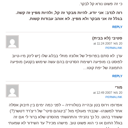
כי זה פשוט נורא קל לבקר.
רוה לנדב: אני יודע. להיות מבקר זה קל, ולהיות מפיץ זה קשה.
בגלל זה אני מבקר ולא מפיץ. לא אוהב עבודות קשות.
REPLY
סטיבי (לא בבית)
20 מאי 2007 at 11:24
PERMALINK
ערן: לא סתם בפרופיל של אלונזו מוזלי בבלוג שלו (יש לינק מיו-טיוב
לפוסט בו מופיעה רשימת הסרטים בהם עשה שימוש בקטע) מופיעה
התמונה של יפת קוטו…
REPLY
מורי
20 מאי 2007 at 12:49
PERMALINK
אפרופו וירוס בטן ובהייה בטלוויזיה – לפני כמה ימים בין חיבוק אסלה
אחד למשנהו- שכבתי מעולף מול "בינגהם סיטי" של ריצ'רד דטשר(?)
ששודר בהוט. כל כך נהניתי והתרגשתי מהסרט שלא ברור לי אם זה
בגלל החום או כי הוא פשוט טוב. מישהו מכיר? עד השידור לא שמעתי