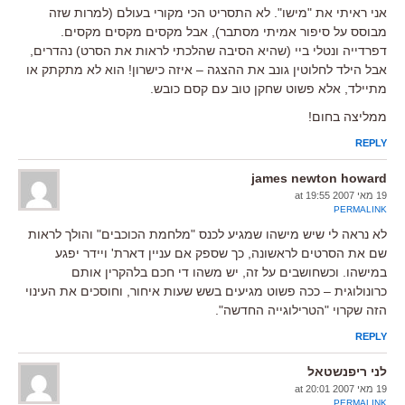
אני ראיתי את "מישו". לא התסריט הכי מקורי בעולם (למרות שזה
מבוסס על סיפור אמיתי מסתבר), אבל מקסים מקסים מקסים.
דפרדייה ונטלי ביי (שהיא הסיבה שהלכתי לראות את הסרט) נהדרים,
אבל הילד לחלוטין גונב את ההצגה – איזה כישרון! הוא לא מתקתק או
מתיילד, אלא פשוט שחקן טוב עם קסם כובש.
ממליצה בחום!
REPLY
james newton howard
19 מאי 2007 at 19:55
PERMALINK
לא נראה לי שיש מישהו שמגיע לכנס "מלחמת הכוכבים" והולך לראות
שם את הסרטים לראשונה, כך שספק אם עניין דארת' ויידר יפגע
במישהו. וכשחושבים על זה, יש משהו די חכם בלהקרין אותם
כרונולוגית – ככה פשוט מגיעים בשש שעות איחור, וחוסכים את העינוי
הזה שקרוי "הטרילוגייה החדשה".
REPLY
לני ריפנשטאל
19 מאי 2007 at 20:01
PERMALINK