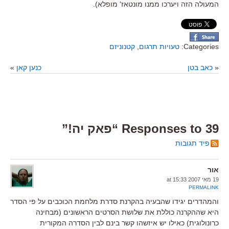
המעולה הזה ויערכו ממנו מונטאז' מופלא).
Categories:
טעויות תרגום
,
קטנוניזם
«
כאב בטן
כנען קאן
»
39 Responses to “פאק יה!”
פיד תגובות
אור
19 מאי 2007 at 15:33
PERMALINK
והמהדרים יגידו שהבעיה בהקרנת סדרת מלחמת הכוכבים על פי הסדר
היא שההקרנה כוללת את שלושת הסרטים הראשונים (מבחינה
כרונולוגית) כאילו יש איזשהו קשר בינם לבין הסדרה המקורית