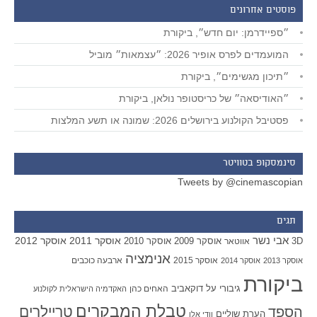
פוסטים אחרונים
״ספיידרמן: יום חדש״, ביקורת
המועמדים לפרס אופיר 2026: ״עצמאות״ מוביל
״תיכון מגשימים״, ביקורת
״האודיסאה״ של כריסטופר נולאן, ביקורת
פסטיבל הקולנוע בירושלים 2026: שמונה או תשע המלצות
סינמסקופ בטוויטר
Tweets by @cinemascopian
תגים
אבי נשר
אוסקר 2011
אוסקר 2012
אוסקר 2009
אוסקר 2010
3D
אווטאר
אנימציה
אוסקר 2015
ארבעה כוכבים
אוסקר 2013
אוסקר 2014
ביקורת
גיבורי על
דוקאביב
האחים כהן
האקדמיה הישראלית לקולנוע
טבלת המבקרים
טריילרים
הספד
הערת שוליים
וודי אלן