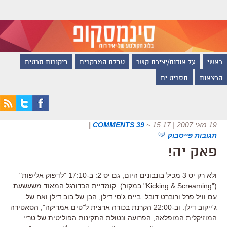
ראשי
על אודות/יצירת קשר
טבלת המבקרים
ביקורות סרטים
הרצאות
תסריט.ים
19 מאי 2007 | 15:17
~
39 COMMENTS
|
תגובות פייסבוק
פאק יה!
ולא רק יס 3 מכיל בונבונים היום, גם יס 2: ב-17:10 "לדפוק אליפות"
("Kicking & Screaming" במקור). קומדיית הכדורגל המאוד משעשעת
עם וויל פרל ורוברט דובל. ביים ג'סי דילן, הבן של בוב דילן ואח של
ג'ייקוב דילן. וב-22:00 הקרנת בכורה ארצית ל"טים אמריקה", הסאטירה
המוזיקלית המופלאה, הפרועה ונטולת התקינות הפוליטית של טריי