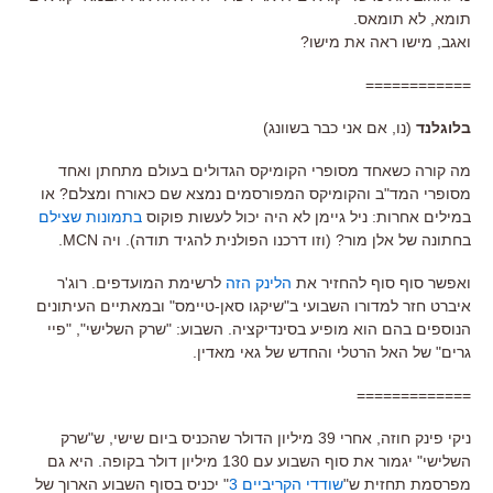
תומא, לא תומאס.
ואגב, מישו ראה את מישו?
============
בלוגלנד
(נו, אם אני כבר בשוונג)
מה קורה כשאחד מסופרי הקומיקס הגדולים בעולם מתחתן ואחד
מסופרי המד"ב והקומיקס המפורסמים נמצא שם כאורח ומצלם? או
במילים אחרות: ניל גיימן לא היה יכול לעשות פוקוס
בתמונות שצילם
בחתונה של אלן מור? (וזו דרכנו הפולנית להגיד תודה). ויה MCN.
ואפשר סוף סוף להחזיר את
הלינק הזה
לרשימת המועדפים. רוג'ר
איברט חזר למדורו השבועי ב"שיקגו סאן-טיימס" ובמאתיים העיתונים
הנוספים בהם הוא מופיע בסינדיקציה. השבוע: "שרק השלישי", "פיי
גרים" של האל הרטלי והחדש של גאי מאדין.
=============
ניקי פינק חוזה, אחרי 39 מיליון הדולר שהכניס ביום שישי, ש"שרק
השלישי" יגמור את סוף השבוע עם 130 מיליון דולר בקופה. היא גם
מפרסמת תחזית ש"
שודדי הקריביים 3
" יכניס בסוף השבוע הארוך של