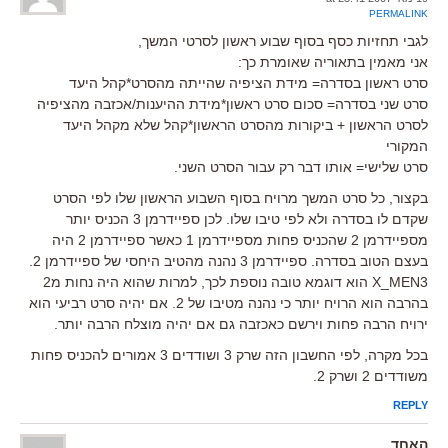
PERMALINK
לגבי תחזיות כסף בסוף שבוע ראשון לסרטי המשך,
אני מאמין בתאוריה שאומרת כך:
סרט ראשון בסדרה= מידת הציפיה שהייתה מהסרט*קהל היעד
סרט שני בסדרה= סכום סרט ראשון*מידת ההיענות/אכזבה מהציפיה
לסרט הראשון + ביקורות מהסרט הראשון*קהל שלא מקהל היעד
המקורי
סרט שלישי= אותו דבר רק עבור הסרט השני.
בקצור, כל סרט המשך מרויח בסוף השבוע הראשון שלו לפי הסרט
שקדם לו בסדרה ולא לפי טיבו שלו. לכן ספיידרמן 3 הכניס יותר
מספיידרמן 2 שהכניס פחות מספיידרמן 1 כאשר ספיידרמן 2 היה
בעצם הטוב בסדרה. ספיידרמן 3 נהנה מהטיב היחסי של ספיידרמן 2.
X_MEN3 הוא דוגמא טובה נוספת לכך, למרות שהוא היה נחות מ2
בהרבה הוא הרויח יותר כי נהנה מטיבו של 2. אם יהיה סרט רביעי הוא
ירויח הרבה פחות וירשם כאכזבה גם אם יהיה מוצלח הרבה יותר.
בכל מקרה, לפי החשבון הזה שרק 3 ושודדים 3 אמורים להכניס פחות
משודדים 2 ושרק 2.
REPLY
האחד