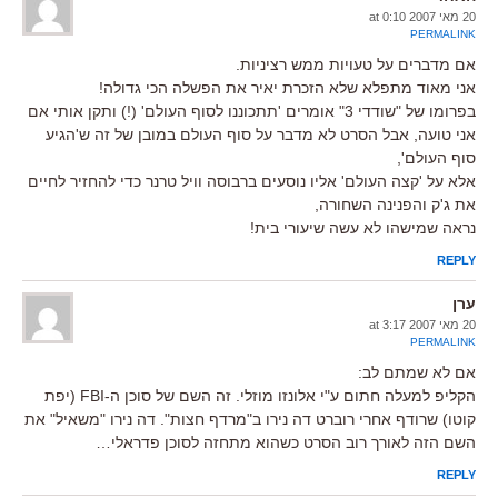
20 מאי 2007 at 0:10
PERMALINK
אם מדברים על טעויות ממש רציניות.
אני מאוד מתפלא שלא הזכרת יאיר את הפשלה הכי גדולה!
בפרומו של "שודדי 3" אומרים 'תתכוננו לסוף העולם' (!) ותקן אותי אם
אני טועה, אבל הסרט לא מדבר על סוף העולם במובן של זה ש'הגיע
סוף העולם',
אלא על 'קצה העולם' אליו נוסעים ברבוסה וויל טרנר כדי להחזיר לחיים
את ג'ק והפנינה השחורה,
נראה שמישהו לא עשה שיעורי בית!
REPLY
ערן
20 מאי 2007 at 3:17
PERMALINK
אם לא שמתם לב:
הקליפ למעלה חתום ע"י אלונזו מוזלי. זה השם של סוכן ה-FBI (יפת
קוטו) שרודף אחרי רוברט דה נירו ב"מרדף חצות". דה נירו "משאיל" את
השם הזה לאורך רוב הסרט כשהוא מתחזה לסוכן פדראלי…
REPLY