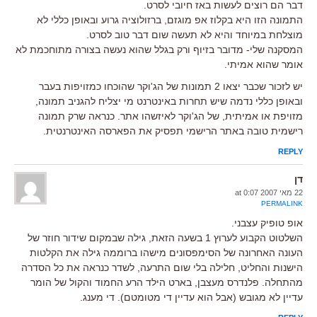
דבר הם רוצים לעשות באז חיובי לסרט.
התמונה הזו היא בקלוז אפ מוגזם, ברזולוציה גרוע ובאופן כללי לא
מוצלחת במיוחד והיא לא תעשה שום דבר טוב לסרט.
המסקנה שלי- מדובר בזיוף ורק בגלל שהוא נעשה בצורה מתוחכמת לא
אומר שהוא אמיתי.
יש לזכור שכבר יצאו 2 תמונות של הג'וקר שהוכחו כמזויפות בעבר
ובאופן כללי נדמה שיש תחרות באינטרנט מי יצליח להגניב תמונה,
מזויפת או אמיתית, של הג'וקר לאיזשהו אתר. כנראה שרק תמונה
רישמית טובה באתר הרישמי תפסיק את הפארסה האינטרנטית.
REPLY
דן
22 מאי 2007 at 0:07
PERMALINK
אופ טופיק עצבני.
השלטוט הקבוע לערוץ 1 בשעה הזאת, גילה שבמקום שידור חוזר של
העונה האחרונה של הסימפסונים מישהו ברוממה גילה את הקלטות
הישנות והחליט, חלילה בלי שום התרעה, לשדר כנראה את כל הסדרה
מהתחלה. פלנדרס מעצבן, בארט הילד הרע החמוד והקול של הומר
עדיין לא מגובש (אבל הוא עדיין די מטומטם). די מענג.