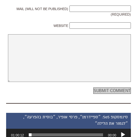
MAIL (WILL NOT BE PUBLISHED)
(REQUIRED)
WEBSITE
סינמסקופ 505: ״ספיידרמן״, פרסי אופיר, ״בוסית בהפרעה״,
״לגמור את הלילה״
נגן
01:00:12
00:00