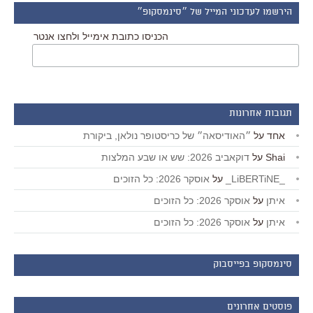
הירשמו לעדכוני המייל של ״סינמסקופ״
הכניסו כתובת אימייל ולחצו אנטר
תגובות אחרונות
אחד
על
״האודיסאה״ של כריסטופר נולאן, ביקורת
Shai
על
דוקאביב 2026: שש או שבע המלצות
_LiBERTiNE_
על
אוסקר 2026: כל הזוכים
איתן
על
אוסקר 2026: כל הזוכים
איתן
על
אוסקר 2026: כל הזוכים
סינמסקופ בפייסבוק
פוסטים אחרונים