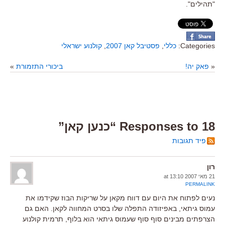
"תהילים".
Categories:
כללי
,
פסטיבל קאן 2007
,
קולנוע ישראלי
«
פאק יה!
ביכורי התזמורת
»
18 Responses to “כנען קאן”
פיד תגובות
רון
21 מאי 2007 at 13:10
PERMALINK
נעים לפתוח את היום עם דווח מקאן על שריקות הבוז שקידמו את
עמוס גיתאי, באפיזודה התפלה שלו בסרט המחווה לקאן. האם גם
הצרפתים מבינים סוף סוף שעמוס גיתאי הוא בלוף, תרמית קולנוע