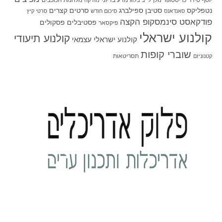
יוסף סידר
כריסטופר נולן
מדע בדיוני
מלחמת הכוכבים
לייב בלוג
מוזיקה
סטיבן ספילברג
סרטים קצרים
נטפליקס
סאנדאנס
סיכום חודש
סרטי קיץ
פודקאסט סינמסקופ הקצה
פסטיבלים
פסקולים
פיקסאר
קולנוע ישראלי
קולנוע תיעודי
קולנוע ישראלי עצמאי
שוברי קופות
תסריטאות
קטנוניזם