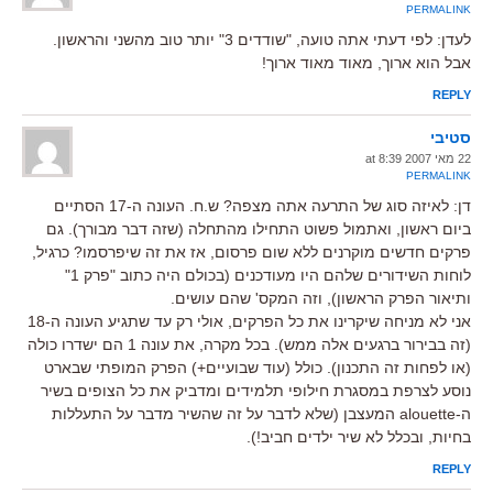
PERMALINK
לעדן: לפי דעתי אתה טועה, "שודדים 3" יותר טוב מהשני והראשון.
אבל הוא ארוך, מאוד מאוד ארוך!
REPLY
סטיבי
22 מאי 2007 at 8:39
PERMALINK
דן: לאיזה סוג של התרעה אתה מצפה? ש.ח. העונה ה-17 הסתיים
ביום ראשון, ואתמול פשוט התחילו מהתחלה (שזה דבר מבורך). גם
פרקים חדשים מוקרנים ללא שום פרסום, אז את זה שיפרסמו? כרגיל,
לוחות השידורים שלהם היו מעודכנים (בכולם היה כתוב "פרק 1"
ותיאור הפרק הראשון), וזה המקס' שהם עושים.
אני לא מניחה שיקרינו את כל הפרקים, אולי רק עד שתגיע העונה ה-18
(זה בבירור ברגעים אלה ממש). בכל מקרה, את עונה 1 הם ישדרו כולה
(או לפחות זה התכנון). כולל (עוד שבועיים+) הפרק המופתי שבארט
נוסע לצרפת במסגרת חילופי תלמידים ומדביק את כל הצופים בשיר
ה-alouette המעצבן (שלא לדבר על זה שהשיר מדבר על התעללות
בחיות, ובכלל לא שיר ילדים חביב!).
REPLY