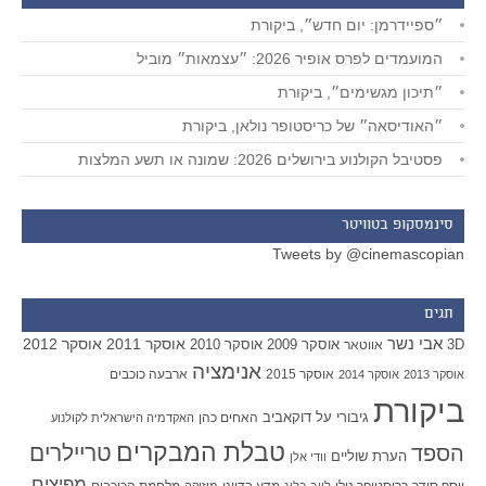
״ספיידרמן: יום חדש״, ביקורת
המועמדים לפרס אופיר 2026: ״עצמאות״ מוביל
״תיכון מגשימים״, ביקורת
״האודיסאה״ של כריסטופר נולאן, ביקורת
פסטיבל הקולנוע בירושלים 2026: שמונה או תשע המלצות
סינמסקופ בטוויטר
Tweets by @cinemascopian
תגים
אבי נשר
אוסקר 2011
אוסקר 2012
אוסקר 2009
אוסקר 2010
3D
אווטאר
אנימציה
אוסקר 2015
ארבעה כוכבים
אוסקר 2013
אוסקר 2014
ביקורת
גיבורי על
דוקאביב
האחים כהן
האקדמיה הישראלית לקולנוע
טבלת המבקרים
טריילרים
הספד
הערת שוליים
וודי אלן
מפיצים