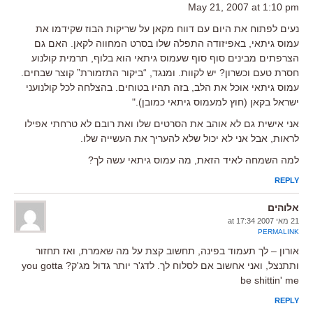
May 21, 2007 at 1:10 pm
נעים לפתוח את היום עם דווח מקאן על שריקות הבוז שקידמו את
עמוס גיתאי, באפיזודה התפלה שלו בסרט המחווה לקאן. האם גם
הצרפתים מבינים סוף סוף שעמוס גיתאי הוא בלוף, תרמית קולנוע
חסרת טעם וכשרון? יש לקוות. ומנגד, “ביקור התזמורת” קוצר שבחים.
עמוס גיתאי אוכל את הלב, בזה תהיו בטוחים. בהצלחה לכל קולנועני
ישראל בקאן (חוץ למעמוס גיתאי כמובן)."
אני אישית גם לא אוהב את הסרטים שלו ואת רובם לא טרחתי אפילו
לראות, אבל אני לא יכול שלא להעריך את העשייה שלו.
למה השמחה לאיד הזאת, מה עמוס גיתאי עשה לך?
REPLY
אלוהים
21 מאי 2007 at 17:34
PERMALINK
אורון – לך תעמוד בפינה, תחשוב קצת על מה שאמרת, ואז תחזור
ותתנצל, ואני אחשוב אם לסלוח לך. לדג'ר יותר גדול מג'ק? you gotta
be shittin' me
REPLY