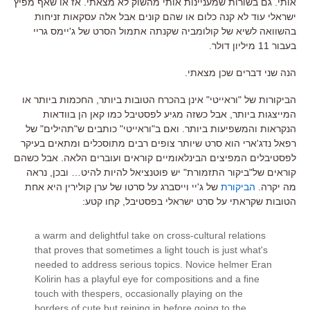
אותי. גם בשורות שמעניינות אותי מהשוק לא מצאתי. אז או שאף מפיץ
ישראלי עוד לא קנה כלום או שהם קונים אבל אלה עסקאות זניחות
בהשוואה לשיא של קולומביה שקנתה אתמול הסרט של ג'יימס גריי
בעבור 11 מיליון דולר.
הנה שני דברים שכן מצאתי.
הביקורות של "וראייטי" אינן בהכרח הטובות ביותר, החכמות ביותר או
המייצגות ביותר, אבל כשזה מגיע לפסטיבל כמו קאן הן בוודאות
הנקראות והמשפיעות ביותר. ואם ב"וראייטי" כותבים ש"תהילים" של
רפאל נדג'ארי הוא סרט שיותר צופים רבים מתוסכלים ומתאים בעיקר
לפסטיבלים המפיצים הבינלאומיים קוראים ועוברים הלאה. אבל כשהם
קוראים של"ביקור התזמורת" יש פוטנציאל להיות להיט… ובכן, נראה
מה יקרה.
הביקורת
של ג'יי וייסברג על סרטו של ערן קולירין היא אחת
הטובות שקראתי על סרט ישראלי בפסטיבל, קחו קטע:
a warm and delightful take on cross-cultural relations
that proves that sometimes a light touch is just what's
needed to address serious topics. Novice helmer Eran
Kolirin has a playful eye for compositions and a fine
touch with thespers, occasionally playing on the
borders of cute but reining in before going to the