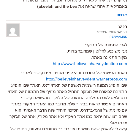
באמריקאית אחרי שראה את akeelah and the bee)
REPLY
רז-ש
21 מאי 2007 at 23:46
PERMALINK
לגבי התמונה של הג'וקר:
אני משוכנע לחלוטין שמדובר בזיוף.
מקור התמונה באתר:
http://www.ibelieveinharveydenttoo.com
באתר הרישמי של הסרט הופיע לפני מספר ימים קישור לאתר:
http://ibelieveinharveydent.warnerbros.com
שבו הופיע תמונה רישמית ראשונה של הארוי דנט. האתר שבו הופיע
התמונה לכאורה של הג'וקר התחיל כאתר מזויף של התמונה של הארוי
דנט ולאט לאט התגלתה התמונה של הג'וקר. מהשוואת קישורי
האתרים אפשר לראות בבירור שלא מדובר כמו האתר המקורי באתר
עם סיומת של וורנר-ברדרס. הסיכוי היחיד שזה הדבר האמיתי הוא
שהם רצו שזה יראה כמו אתר האקרי ולא אתר מקורי, אתר של הג'וקר
עצמו אולי.
קשה לי להאמין שהם חושבים עד כדי כך מתוחכם ומעוות, בסופו של