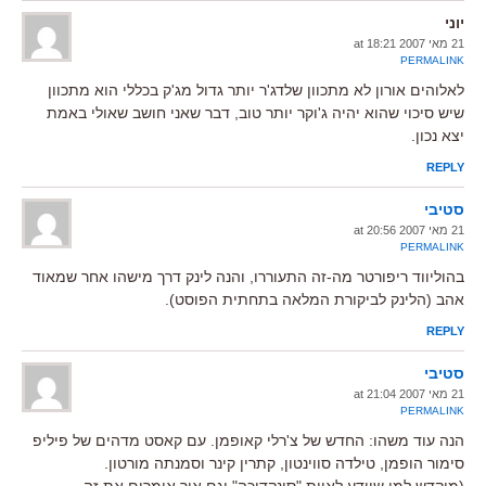
יוני
21 מאי 2007 at 18:21
PERMALINK
לאלוהים אורון לא מתכוון שלדג'ר יותר גדול מג'ק בכללי הוא מתכוון
שיש סיכוי שהוא יהיה ג'וקר יותר טוב, דבר שאני חושב שאולי באמת
יצא נכון.
REPLY
סטיבי
21 מאי 2007 at 20:56
PERMALINK
בהוליווד ריפורטר מה-זה התעוררו, והנה לינק דרך מישהו אחר שמאוד
אהב (הלינק לביקורת המלאה בתחתית הפוסט).
REPLY
סטיבי
21 מאי 2007 at 21:04
PERMALINK
הנה עוד משהו: החדש של צ'רלי קאופמן. עם קאסט מדהים של פיליפ
סימור הופמן, טילדה סווינטון, קתרין קינר וסמנתה מורטון.
(מוקדש למי שיודע לאיית "סינקדוכה" וגם איך אומרים את זה