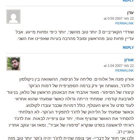
REPLY
עדן
22 מאי 2007 at 0:59
PERMALINK
שודדי הקאריביים 3 יותר טוב מהשני, יותר כיפי ופחות מייגע. אבל
עדיין פחות טוב מהראשון וסובל מהרבה בעיות שאפיינו את השני.
REPLY
אורון
22 מאי 2007 at 1:04
PERMALINK
אורון פונה אל אלוהים: סליחה על הניסוח, ההשוואה בין ניקולסון
ל-לדג'ר, נעשתה אך ורק ברמה הספציפית של דמות הג'וקר.
קיצורו של הסיפור- מאוד אהבתי את הבאטמן הראשון של נולאן, בניגוד
לארבעת קודמיו. שמחתי הייתה גדולה כאשר שמעתי שהוא אחראי
לעוד סרט על איש העטלף, כולל דמויות שכבר עובדו לקולנוע.
וכאשר שמעתי על הליהוק של לדג'ר לתפקיד הג'וקר- לא הצלחתי
להסתיר את האושר שהציף אותי, יחד עם ציפייה לבאות. את לדג'ר
ראיתי לראשונה בסרט שנקרא "סיפורו של אביר", ומאז אני עוקב אחריו
בעניין רב.
ולכן אני חוזר על דבריי- אני צופה שהית לדג'ר יהיה ג'וקר יותר טוב מזה