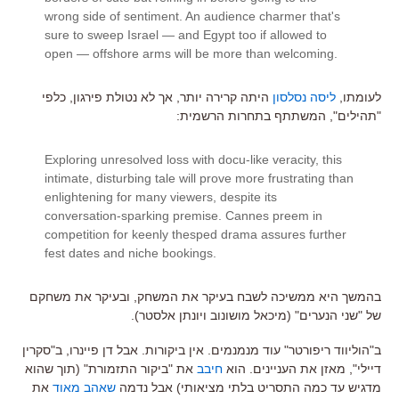
wrong side of sentiment. An audience charmer that's
sure to sweep Israel — and Egypt too if allowed to
open — offshore arms will be more than welcoming.
לעומתו,
ליסה נסלסון
היתה קרירה יותר, אך לא נטולת פירגון, כלפי
"תהילים", המשתתף בתחרות הרשמית:
Exploring unresolved loss with docu-like veracity, this
intimate, disturbing tale will prove more frustrating than
enlightening for many viewers, despite its
conversation-sparking premise. Cannes preem in
competition for keenly thesped drama assures further
fest dates and niche bookings.
בהמשך היא ממשיכה לשבח בעיקר את המשחק, ובעיקר את משחקם
של "שני הנערים" (מיכאל מושונוב ויונתן אלסטר).
ב"הוליווד ריפורטר" עוד מנמנמים. אין ביקורות. אבל דן פיינרו, ב"סקרין
דיילי", מאזן את העניינים. הוא
חיבב
את "ביקור התזמורת" (תוך שהוא
מדגיש עד כמה התסריט בלתי מציאותי) אבל נדמה
שאהב מאוד
את