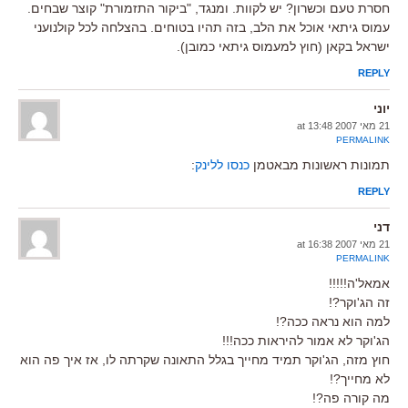
חסרת טעם וכשרון? יש לקוות. ומנגד, "ביקור התזמורת" קוצר שבחים.
עמוס גיתאי אוכל את הלב, בזה תהיו בטוחים. בהצלחה לכל קולנועני
ישראל בקאן (חוץ למעמוס גיתאי כמובן).
REPLY
יוני
21 מאי 2007 at 13:48
PERMALINK
תמונות ראשונות מבאטמן
כנסו ללינק
:
REPLY
דני
21 מאי 2007 at 16:38
PERMALINK
אמאל'ה!!!!!
זה הג'וקר?!
למה הוא נראה ככה?!
הג'וקר לא אמור להיראות ככה!!!
חוץ מזה, הג'וקר תמיד מחייך בגלל התאונה שקרתה לו, אז איך פה הוא
לא מחייך?!
מה קורה פה?!