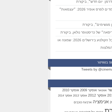
רמן: יום חדש״, ביקורת
המועמדים לפרס אופיר 2026: ״עצמאות״
 מגשימים״, ביקורת
סאה״ של כריסטופר נולאן, ביקורת
פסטיבל הקולנוע בירושלים 2026: שמונה או
מלצות
פ בטוויטר
Tweets by @cinem
שר
אוסקר 2009
אוסקר 2010
אווטאר
אוסקר 2012
אוסקר 2013
אוסקר 2014
אנימציה
ארבעה כוכבים
רת