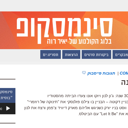
מבקרים
ביקורות סרטים
הרצאות
תסריט.ים
|
תגובות פייסבוק
זה קרה ב-8 בדצמבר 1980, היום לפני 30 שנה: ג'ון לנון ויוקו אונו צעדו הביתה מהסטודיו
״בוסית 
ניין דקוטה – הבניין בו צילם פולנסקי את "תינוקה של רוזמרי"
נגן
 סנטרל פארק ווסט בניו יורק כשניגש אליהם מארק דיוויד צ'פמן ורצח את לנון
00
אודיו
ם הביטלס.