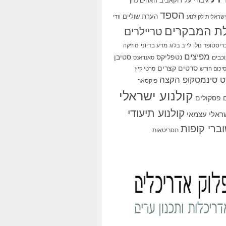
גיבורי על
דוקאביב
האחים כהן
הספד
הערת שוליים
שראלית לקולנוע
וודי
ת המבקרים
טריילרים
ריסטופר נולן
מדע בדיוני
לייב בלוג
מוזיקה
מפיצים
סטיבן
נטפליקס
כבים
סאנדאנס
סרטים קצרים
יכום חודש
סרטי קיץ
 סינמסקופ הקצה
פיקסאר
קולנוע ישראלי
פסקולים
קולנוע תיעודי
שראלי עצמאי
ברי קופות
תסריטאות