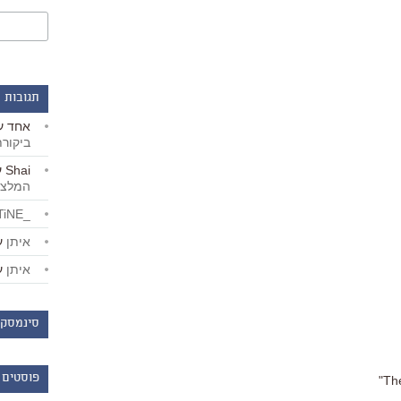
תגובות 
אחד
ע
ביקור
Shai
ע
המלצו
_LiBERTiNE_
איתן
ע
איתן
ע
סינמסקו
פוסטים 