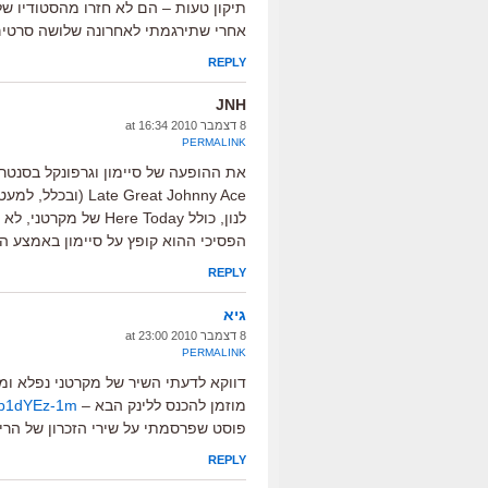
תיקון טעות – הם לא חזרו מהסטודיו של
אחרי שתירגמתי לאחרונה שלושה סרטים
REPLY
JNH
8 דצמבר 2010 at 16:34
PERMALINK
לנון, כולל re Today
הפסיכי ההוא קופץ על סיימון באמצע השי
REPLY
גיא
8 דצמבר 2010 at 23:00
PERMALINK
דווקא לדעתי השיר של מקרטני נפלא ומר
מוזמן להכנס ללינק הבא –
e/p1dYEz-1m
פוסט שפרסמתי על שירי הזכרון של הריס
REPLY