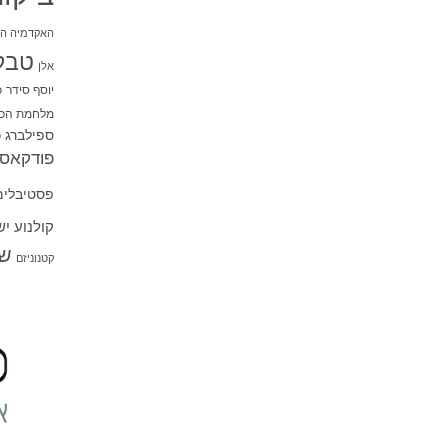
האקדמיה הי
טבל
אלן
יוסף סידר
כ
מלחמת הכו
ספילברג
ס
פודקאסט
פסטיבלים
קולנוע י
שו
קטנוניזם