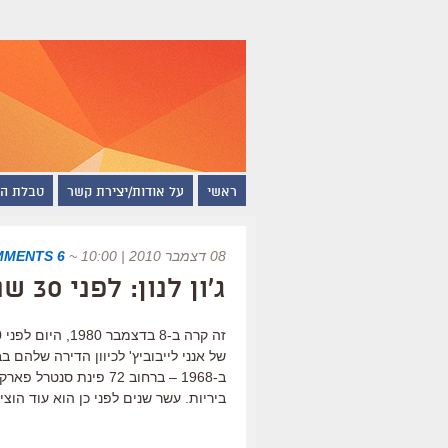
ראשי
על אודות/יצירת קשר
טבלת ה
08 דצמבר 2010 | 10:00
~
6 COMMENTS
ג'ון לנון: לפני 30 שנה
של אנני לייבוביץ' לכיוון הדירה שלהם בב
ב-1968 – ברחוב 72 פינת
ביריות. עשר שנים לפני כן הוא עוד הוציא את "Let It Be" ע