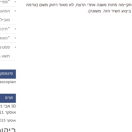
״ספייד
קיימה פחות משנה אחרי הרצח, לא מאוד רחוק משם (ונדמה
יצוע השיר הזה. משונה).
מוביל
״תיכון
״האודי
תשע ה
סינמסקו
ascopian
תגים
אבי נ
3D
אוסקר 2011
אוסקר 2015
ביקו