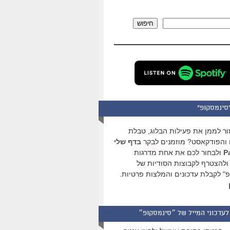
להגביר
או
חיפוש
להנמיך
עוצמת
שמע.
סינמסקופ"
ור לממן את פעילות הבלוג, טבלת
והפודקאסט? מוזמנים לבקר
בדף שלי
ולבחור לכם את אחת מדרגות
ולהצטרף לקבוצות הסודיות של
" לקבלת עדכונים והמלצות פרטיות.
לעדכוני המייל של ״סינמסקופ״