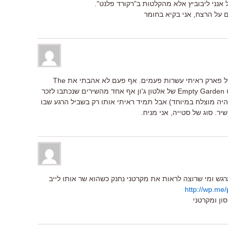
 אנני ליבוביץ אלא מהקלטות ב"רקורד פלנט".
 על הרצח, אני בקיא בחומר
את ההופעה של סיימון וגרפונקל בסנטרל פארק ראיתי עשרות פעמים. אף פעם לא אהבתי את The
Late Great Johnny Ace (ובכלל, למעט Empty Garden של אלטון ג'ון אף אחד מהשירים שנכתבו לזכר
He של מקרטני, לא היה מוצלח במיוחד) אבל תמיד ראיתי אותו רק בשביל הרגע שבו
ר. סוג של סטייה, אני מניח.
גש ומי שרוצה לראות את מקרטני נחנק כשהוא שר אותו לייב
http://wp.m
ון ומקרטני