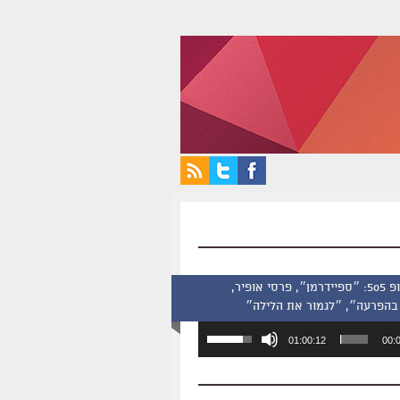
סינמסקופ 505: ״ספיידרמן״, פרסי אופיר,
בהפרעה״, ״לגמור את הלילה״
השתמש
01:00:12
00:
במקש
למעלה/למטה
כדי