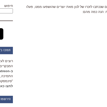
חיפוש
שנכתבו לזכרו של לנון מאת יוצרים שהושפעו ממנו, פעלו
ח. הנה כמה מהם:
תמכו ב"
רוצים לעז
המבקרים 
ב-Patreon
התמיכה, 
"סינמסקופ
לחצו כאן
הירשמו 