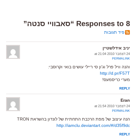
8 Responses to “סאבוויי סנטה”
פיד תגובות
יניב אידלשטיין
24 דצמבר 2010 at 21:04
PERMALINK
והנה וויל פרל וג'ון סי ריילי עושים בואי וקרוסבי:
http://d.pr/F57T
מערי כריסמעס!
REPLY
Eran
24 דצמבר 2010 at 21:54
PERMALINK
הנה עיצוב של מפת הרכבת התחתית של לונדון בהשראת TRON
http://iamclu.deviantart.com/#/d35f9dc
REPLY