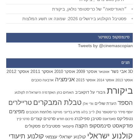
״האודיסאה״ של כריסטופר נולאן, ביקורת
פסטיבל הקולנוע בירושלים 2026: שמונה או תשע המלצות
סינמסקופ בטוויטר
Tweets by @cinemascopian
תגים
אבי נשר
אוסקר 2011
אוסקר 2012
אוסקר 2009
אוסקר 2010
3D
אווטאר
אנימציה
אוסקר 2015
ארבעה כוכבים
אוסקר 2013
אוסקר 2014
ביקורת
גיבורי על
דוקאביב
האחים כהן
האקדמיה הישראלית לקולנוע
טבלת המבקרים
טריילרים
הספד
הערת שוליים
וודי אלן
מפיצים
יוסף סידר
כריסטופר נולן
מדע בדיוני
מלחמת הכוכבים
לייב בלוג
מוזיקה
סטיבן ספילברג
סרטים קצרים
נטפליקס
סאנדאנס
סיכום חודש
סרטי קיץ
פודקאסט סינמסקופ הקצה
פסטיבלים
פסקולים
פיקסאר
קולנוע ישראלי
קולנוע תיעודי
קולנוע ישראלי עצמאי