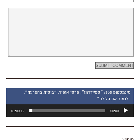
סינמסקופ 505: ״ספיידרמן״, פרסי אופיר, ״בוסית בהפרעה״,
״לגמור את הלילה״
נגן
01:00:12
00:00
אודיו
חיפוש