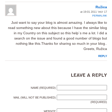
Ružica
17 ינואר 2011 at 19:01
PERMALINK
Just want to say your blog is almost amazing. I always like to
read something new about this because I have the similar blog
in my Country on this subject so this help´s me a lot. I did a
search on the issue and found a good number of blogs but
nothing like this.Thanks for sharing so much in your blog..
Greets, Ružica
REPLY
Leave a Reply
NAME (REQUIRED)
MAIL (WILL NOT BE PUBLISHED)
(REQUIRED)
WEBSITE