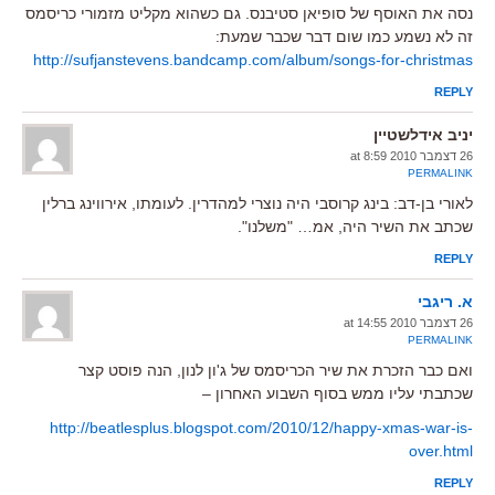
נסה את האוסף של סופיאן סטיבנס. גם כשהוא מקליט מזמורי כריסמס
זה לא נשמע כמו שום דבר שכבר שמעת:
http://sufjanstevens.bandcamp.com/album/songs-for-christmas
REPLY
יניב אידלשטיין
26 דצמבר 2010 at 8:59
PERMALINK
לאורי בן-דב: בינג קרוסבי היה נוצרי למהדרין. לעומתו, אירווינג ברלין
שכתב את השיר היה, אמ… "משלנו".
REPLY
א. ריגבי
26 דצמבר 2010 at 14:55
PERMALINK
ואם כבר הזכרת את שיר הכריסמס של ג'ון לנון, הנה פוסט קצר
שכתבתי עליו ממש בסוף השבוע האחרון –
http://beatlesplus.blogspot.com/2010/12/happy-xmas-war-is-
over.html
REPLY