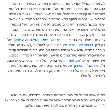
לא פשוט בשביל יהודי להסתובב בלונדון בשבועות שלפני חג המולד.
החג הזה פשוט מידבק. שירי חג מולד מתנגנים בכל החנויות, כל הזמן.
בהתחלה זה קיטש בלתי נסבל, ואז זה פשוט כובש. ויש שירי חג מולד
נהדרים. אין זמר או להקה שלא מוציאים שיר לחג המולד. איך אפשר
שלא. במשך כמעט חודש כולם מנגנים רק את השירים האלה. כמות
התמלוגים היסטרית. ואכן, כמה משירי הפופ האהובים עליי – כבר
התוודיתי כאן בעבר – הם שירי מג מולד. בראשם "האם הם יודעים
שזה חג המולד" של בנד אייד. ו
"חג מולד שמח (המלחמה נגמרה)"
של
ג'ון לנון. ו
"כוחה של אהבה"
של פרנקי הולך להוליווד (לא שיר חג מולד
מובהק בתוכנו, אלא שיר שנהיה מזוהה עם החג בזכות הווידיאו קליפ
שלו והעבודה שהוא צעד במקום הראשון לקראת חג המולד). וכמובן,
איך אפשר שלא,
"המתופף הקטן"
בגרסה של דיוויד בואי ובינג קרוסבי.
מ"
בחג המולד האחרון"
של וואם ועד הניסיון של מארק אוורט להיות
ציני, אבל שבסופו של דבר יוצא מתקתק כנדרש לעונה ב"כריסמס נזרק
לכלבים" של אילז.
בתום שבוע עם כל האורות והמתנות וצבעים והסרטים, גם מי שלא
מאמין בישו רוצה לגרור הביתה איזה עץ אשוח ולקשט לו את הצורה. אז
לידידינו הנוצרים, חג מולד שמח. לכל השאר, שבת שלום.