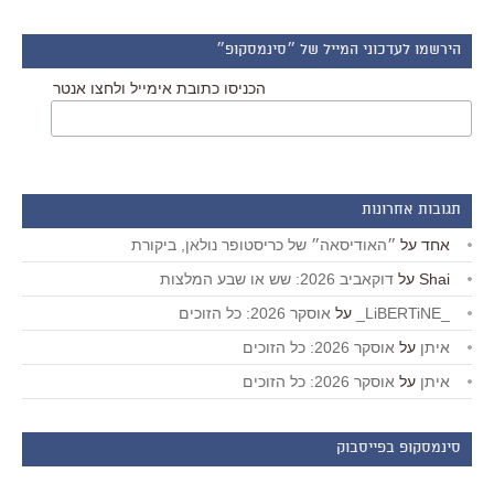
הירשמו לעדכוני המייל של ״סינמסקופ״
הכניסו כתובת אימייל ולחצו אנטר
תגובות אחרונות
אחד
על
״האודיסאה״ של כריסטופר נולאן, ביקורת
Shai
על
דוקאביב 2026: שש או שבע המלצות
_LiBERTiNE_
על
אוסקר 2026: כל הזוכים
איתן
על
אוסקר 2026: כל הזוכים
איתן
על
אוסקר 2026: כל הזוכים
סינמסקופ בפייסבוק