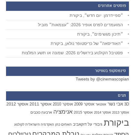
פוסטים אחרונים
״ספיידרמן: יום חדש״, ביקורת
המועמדים לפרס אופיר 2026: ״עצמאות״ מוביל
״תיכון מגשימים״, ביקורת
״האודיסאה״ של כריסטופר נולאן, ביקורת
פסטיבל הקולנוע בירושלים 2026: שמונה או תשע המלצות
סינמסקופ בטוויטר
Tweets by @cinemascopian
תגים
אבי נשר
אוסקר 2011
אוסקר 2012
אוסקר 2009
אוסקר 2010
3D
אווטאר
אנימציה
אוסקר 2015
ארבעה כוכבים
אוסקר 2013
אוסקר 2014
ביקורת
גיבורי על
דוקאביב
האחים כהן
האקדמיה הישראלית לקולנוע
טבלת המבקרים
טריילרים
הספד