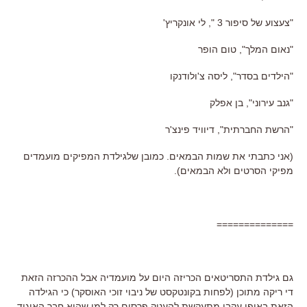
"צעצוע של סיפור 3 ", לי אונקריץ'
"נאום המלך", טום הופר
"הילדים בסדר", ליסה צ'ולודנקו
"גנב עירוני", בן אפלק
"הרשת החברתית", דיוויד פינצ'ר
(אני כתבתי את שמות הבמאים. כמובן שלגילדת המפיקים מועמדים
מפיקי הסרטים ולא הבמאים).
==============
גם גילדת התסריטאים הכריזה היום על מועמדיה אבל ההכרזה הזאת
די ריקה מתוכן (לפחות בקונטקסט של ניבוי זוכי האוסקר) כי הגילדה
הזאת באופן עקבי מתעקשת להעניק פרסים רק למי שהוא חבר האיגוד