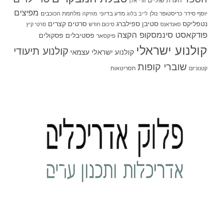
הערת שוליים
וודי אלן
מפיצים
יוסף סידר
כריסטופר נולן
מדע בדיוני
מלחמת הכוכבים
לייב בלוג
מוזיקה
סטיבן ספילברג
סרטים קצרים
נטפליקס
סאנדאנס
סיכום חודש
סרטי קיץ
פודקאסט סינמסקופ הקצה
פסטיבלים
פסקולים
פיקסאר
קולנוע ישראלי
קולנוע תיעודי
קולנוע ישראלי עצמאי
שוברי קופות
תסריטאות
קטנוניזם