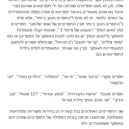
שלה, לכן לא מעט תסריטים שנכתבו על ידי תסריטאים שאינם חברי
איגוד (או שהם מאוגדים באיגוד תסריטאים אחר) נפסלו מהתמודדות
על הפרס. כלומר, זה לא פרס ל"התסריט הטוב ביותר", אלא פרס
ל"התסריט הטוב ביותר מבין התסריטים של אנשי שלומנו". תסריטים
כמו "נאום המלך" ו"צעצוע של סיפור 3 ", שבטוח יקבלו מועמדות
לאוסקר (ל"נאום המלך יש גם סיכוי לזכות באוסקר על התסריט) או כמו
"סופר צללים", "קר עד העצם" ו"ביוטיפול", שבהחלט עשויים להתגנב
למועמדויות לאוסקר. מבין מה שנותר, המועמדים לפרס גילדת
התסריטאים הם:
תסריט מקורי: "ברבור שחור", "פייטר", "התחלה", "הילדים בסדר", "תני
בבקשה".
תסריט מעובד: "הרשת החברתית", "אומץ אמיתי", "127 שעות", "גנב
עירוני", "אני אוהב אותך פיליפ מוריס"
שני התסריטים האחרונים בכל קוגוריה הן בחירות מקוריות ומפתיעות
ומוצלחות, שהתגנבו פנימה בזכות הפסילה של התסריטים שסיכוייהם
באוסקר משמעותיים יותר.