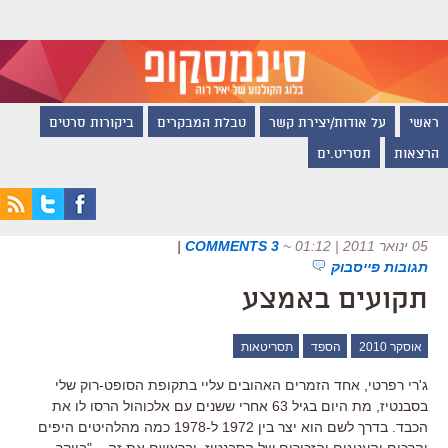
ראשי
על אודות/יצירת קשר
טבלת המבקרים
ביקורות סרטים
הרצאות
תסריט.ים
05 ינואר 2011 | 01:12
~
3 COMMENTS
|
תגובות פייסבוק
תקועים באמצע
אוסקר 2010
הספד
תסריטאות
ג'רי רפרטי, אחד הזמרים האהובים עליי בתקופת הסופט-רוק שלי
בסבנטיז, מת היום בגיל 63 אחרי ששנים עם אלכוהול הרסו לו את
הכבד. בדרך לשם הוא יצר בין 1972 ל-1978 כמה מהלהיטים היפים
והרכים והענוגים והזכורים של הסבנטיז. ובראשם את זה – "בייקר