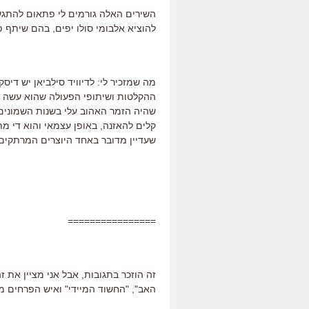
השירים האלה גורמים לי פתאום להתגעג
להוציא אלבומי סולו יפים, בהם שיתף פעו
מה שמזכיר לי: לדיוויד סילביאן יש די
ההקלטות ושיתופי הפעולה שהוא עשה בע
שהיה הזמר האהוב עלי בשנות השמונים,
קלים להאזנה, באופן עצמאי והוא די מ
שעדיין מדובר באחד היוצרים המרתקים 
================
זה הוזכר בתגובות, אבל אני מציין את ז
האב", "החשוד המיידי" ואיש הפרחים מ"גנ