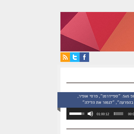
סינמסקופ 505: ״ספיידרמן״, פרסי אופיר,
בהפרעה״, ״לגמור את הלילה״
השתמש
01:00:12
00:
במקש
למעלה/למטה
כדי