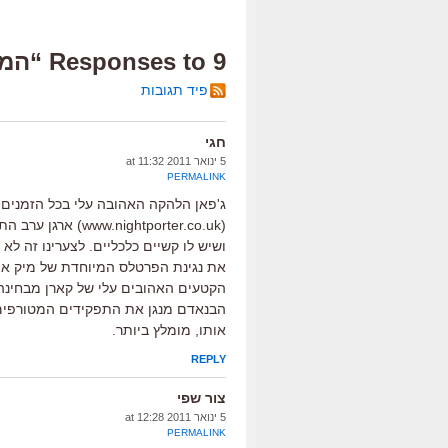
9 Responses to “המכונית של דאלי נעצרת”
פיד תגובות
חגי
5 ינואר 2011 at 11:32
PERMALINK
ג'פאן הלהקה האהובה עלי בכל הזמנים
(ightporter.co.uk
ושיש לו קשיים כלכליים. לצערינו זה לא
הבנאדם מנגן את התפקידים המטורפים ש
אותו, מומלץ ביותר.
REPLY
צור שפי
5 ינואר 2011 at 12:28
PERMALINK