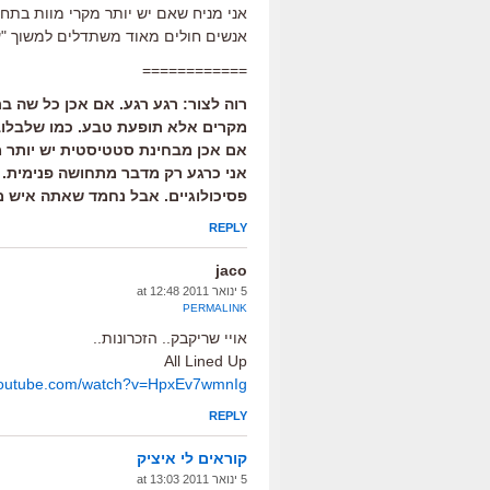
אני מניח שאם יש יותר מקרי מוות בתחי
אנשים חולים מאוד משתדלים למשוך "ע
============
רוה לצור: רגע רגע. אם אכן כל שה בת
מקרים אלא תופעת טבע. כמו שלבלוב ה
אם אכן מבחינת סטטיסטית יש יותר 
אני כרגע רק מדבר מתחושה פנימית. 
פסיכולוגיים. אבל נחמד שאתה איש מ
REPLY
jaco
5 ינואר 2011 at 12:48
PERMALINK
אויי שריקבק.. הזכרונות..
All Lined Up
.youtube.com/watch?v=HpxEv7wmnIg
REPLY
קוראים לי איציק
5 ינואר 2011 at 13:03