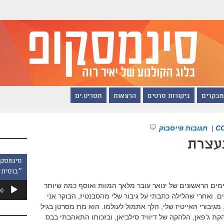
מבקרים
ביקורות סרטים
הרצאות
תסריט.ים
|
תגובות פייסבוק
נעצרת
״בוסית 
נגן
ימים הראשונים של ינואר עובר מלאך המוות ואוסף כמה שיותר
00
אודיו
ם. ואחרי שהלילה כתבתי על גיבור שלי מהסבנטיז, הבוקר אני
מגיבורי האייטיז שלי, הלך אתמול לעולמו. הוא מת מסרטן בגיל
הקת ג'פאן, הלהקה של דיוויד סילביאן, ובזכותו התאהבתי בבס