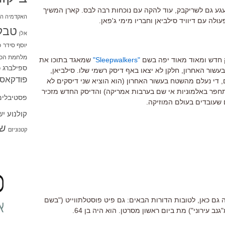
ע גם לשריקבק, עוד להקה עם נוכחות רבה לבס. קארן המשיך
האקדמיה הי
לה עם דיוויד סילביאן וחבריו מימי ג'פאן.
טבל
אלן
יוסף סידר
כ
מלחמת הכו
סק חדש ומאוד מאוד יפה בשם
"Sleepwalkers"
שמאגד בתוכו את
ספילברג
ס
שור האחרון, חלקן לא יצאו באף דיסק רשמי שלו. סילביאן,
פודקאסט
 די נעלם מהשטח בעשור האחרון (הוא הוציא שני דיסקים לא
תחפר באלמוניות אי שם בערבות אמריקה) והדיסק החדש מזכיר
פסטיבלים
שעובדים בעולם המוזיקה.
קולנוע י
שו
קטנוניזם
ה גם כאן, לטובות הדורות הבאים: גם פיט פוסטלתווייט ("בשם
ב עירוני") מת ביום ראשון מסרטן. הוא היה בן 64.