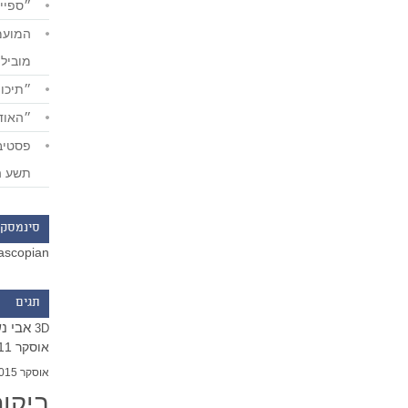
״ספייד
מוביל
״תיכון
״האודי
תשע ה
סינמסקו
ascopian
תגים
אבי נ
3D
אוסקר 2011
אוסקר 2015
ביקו