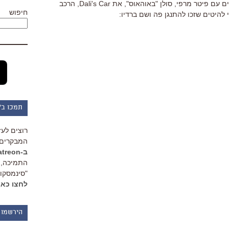
פרטלס. אחרי שג'פאן התפרקה הוא הקים עם פיטר מרפי, סולן "באוהאוס", את Dali's Car, הרכב
חיפוש
י להיטים שזכו להתנגן פה ושם ברדיו:
תמכו ב"
רוצים לעז
המבקרים 
ב-Patreon
התמיכה, 
"סינמסקופ
לחצו כאן
הירשמו 