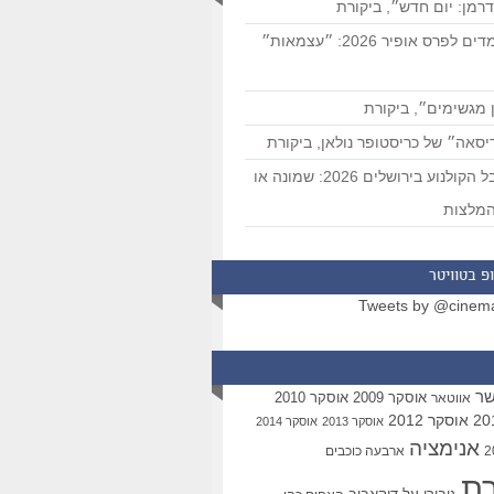
רמן: יום חדש״, ביקורת
המועמדים לפרס אופיר 2026: ״עצמאות״
 מגשימים״, ביקורת
סאה״ של כריסטופר נולאן, ביקורת
פסטיבל הקולנוע בירושלים 2026: שמונה או
מלצות
פ בטוויטר
Tweets by @cinem
שר
אוסקר 2009
אוסקר 2010
אווטאר
אוסקר 2012
אוסקר 2013
אוסקר 2014
אנימציה
ארבעה כוכבים
רת