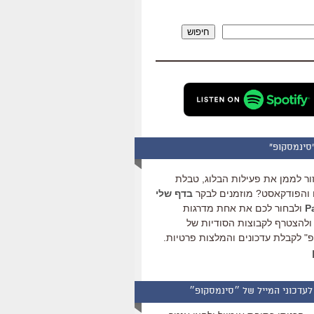
להגביר
או
חיפוש
להנמיך
עוצמת
שמע.
סינמסקופ"
ור לממן את פעילות הבלוג, טבלת
והפודקאסט? מוזמנים לבקר
בדף שלי
ולבחור לכם את אחת מדרגות
ולהצטרף לקבוצות הסודיות של
" לקבלת עדכונים והמלצות פרטיות.
לעדכוני המייל של ״סינמסקופ״