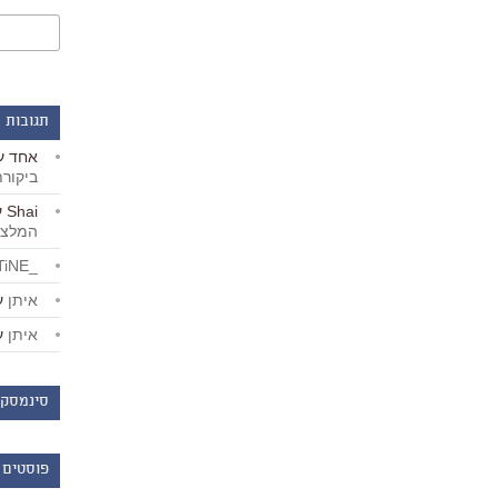
תגובות 
אחד
ע
ביקור
Shai
ע
המלצו
_LiBERTiNE_
איתן
ע
איתן
ע
סינמסקו
פוסטים 