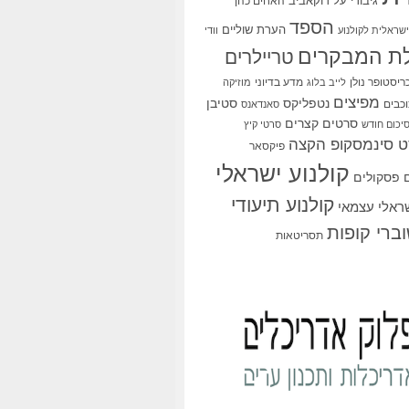
גיבורי על
דוקאביב
האחים כהן
הספד
הערת שוליים
שראלית לקולנוע
וודי
ת המבקרים
טריילרים
ריסטופר נולן
מדע בדיוני
לייב בלוג
מוזיקה
מפיצים
סטיבן
נטפליקס
כבים
סאנדאנס
סרטים קצרים
יכום חודש
סרטי קיץ
 סינמסקופ הקצה
פיקסאר
קולנוע ישראלי
פסקולים
קולנוע תיעודי
שראלי עצמאי
ברי קופות
תסריטאות