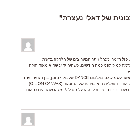
. פול ריימר, מנהל אתר המעריצים של הלהקה ברשת
www.n) ארגן ערב התרמה למיק לפני כמה חודשים, כשהיה ידוע שהוא מאוד חולה
 עזר…
את נגינת הפרטלס המיוחדת של מיק אפשר לשמוע גם באלבום DANCE של גארי ניומן, בין השאר. אחד
הקטעים האהובים עלי של קארן מבחינה אודיו-ויזואלית הוא בוידאו של ההופעה (OIL ON CANVAS).
לו ותוך כדי זז כאילו הוא על מסילה! משהו שמדהים לראות