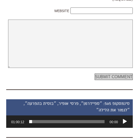
WEBSITE
סינמסקופ 505: ״ספיידרמן״, פרסי אופיר, ״בוסית בהפרעה״,
״לגמור את הלילה״
נגן
01:00:12
00:00
אודיו