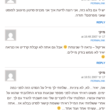
PERMALINK
יש לי גם בלוג כזה, אני רוצה לדעת איך אני מכניס סרטון מיוטוב לפוסט
שאני מפרסם? תודה.
REPLY
מיקי
17 יוני 2007 at 16:48
PERMALINK
אריקול – נראה לי שניצחת
אבל גם אתה לא קבלת קרדיט אז כנראה
יאיר לא ממש בודק מיילים.
REPLY
מיקי
17 יוני 2007 at 16:51
PERMALINK
אה, יאיר…לא, לא ציניות…שלחתי לך מייל על הסרט הזה לפני כמה
ימים. פשוט ראיתי אותו לפני מספר שבועות ונורא התלהבתי שהוא על
הרשת עכשיו. המלצתי עליו לחברים שלי ואז חשבתי להגיד גם לך. יום
אחרי ששלחתי את המייל ראיתי ששמת קישור לסרט בבלוג אז…אתה
יודע…עשיתי אחד ועוד אחד…