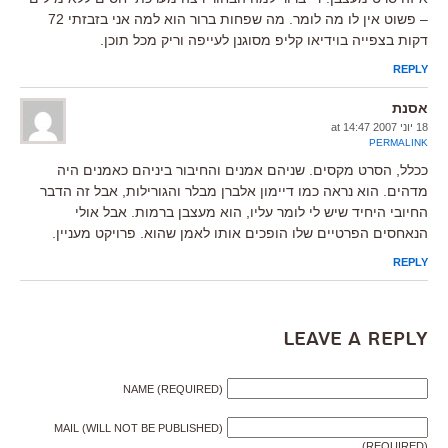
– פשוט אין לו מה לומר. מה שפחות ברור הוא למה אני בזבזתי 72
דקות בצפייה בוידיאו קליפ מסוגנן לעייפה וריק מכל תוכן.
REPLY
אסנת
18 יוני 2007 at 14:47
PERMALINK
ככלל, הסרט מקסים. שניהם אמנים והחיבור ביניהם כאמנים היה
מדהים. הוא נראה כמו דיימון אלברן מבלר והגורילות, אבל זה הדבר
החיובי היחיד שיש לי לומר עליו, הוא מעצבן ברמות. אבל אולי
הנאחסים הפרטיים שלו הופכים אותו לאמן שהוא. פרויקט מעניין.
REPLY
Leave a Reply
NAME (REQUIRED)
MAIL (WILL NOT BE PUBLISHED)
(REQUIRED)