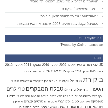
המועמדים לפרס אופיר 2026: ״עצמאות״ מוביל
״תיכון מגשימים״, ביקורת
״האודיסאה״ של כריסטופר נולאן, ביקורת
פסטיבל הקולנוע בירושלים 2026: שמונה או תשע המלצות
סינמסקופ בטוויטר
Tweets by @cinemascopian
תגים
אבי נשר
אוסקר 2011
אוסקר 2012
אוסקר 2009
אוסקר 2010
3D
אווטאר
אנימציה
אוסקר 2015
ארבעה כוכבים
אוסקר 2013
אוסקר 2014
ביקורת
גיבורי על
דוקאביב
האחים כהן
האקדמיה הישראלית לקולנוע
טבלת המבקרים
טריילרים
הספד
הערת שוליים
וודי אלן
מפיצים
יוסף סידר
כריסטופר נולן
מדע בדיוני
מלחמת הכוכבים
לייב בלוג
מוזיקה
סטיבן ספילברג
סרטים קצרים
נטפליקס
סאנדאנס
סיכום חודש
סרטי קיץ
פודקאסט סינמסקופ הקצה
פסטיבלים
פסקולים
פיקסאר