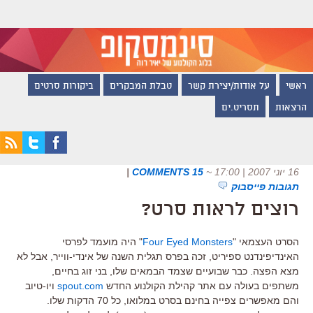
ראשי
על אודות/יצירת קשר
טבלת המבקרים
ביקורות סרטים
הרצאות
תסריט.ים
16 יוני 2007 | 17:00
~
15 COMMENTS
|
תגובות פייסבוק
רוצים לראות סרט?
הסרט העצמאי "
Four Eyed Monsters
" היה מועמד לפרסי
האינדיפינדנט ספיריט, זכה בפרס תגלית השנה של אינדי-ווייר, אבל לא
מצא הפצה. כבר שבועיים שצמד הבמאים שלו, בני זוג בחיים,
משתפים בעולה עם אתר קהילת הקולנוע החדש
spout.com
ויו-טיוב
והם מאפשרים צפייה בחינם בסרט במלואו, כל 70 הדקות שלו.