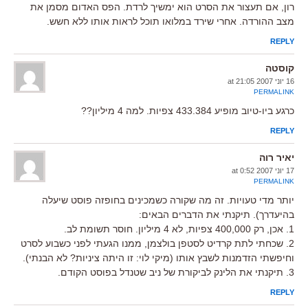
רון, אם תעצור את הסרט הוא ימשיך לרדת. הפס האדום מסמן את
מצב ההורדה. אחרי שירד במלואו תוכל לראות אותו ללא חשש.
REPLY
קוסטה
16 יוני 2007 at 21:05
PERMALINK
כרגע ביו-טיוב מופיע 433.384 צפיות. למה 4 מיליון??
REPLY
יאיר רוה
17 יוני 2007 at 0:52
PERMALINK
יותר מדי טעויות. זה מה שקורה כשמכינים בחופזה פוסט שיעלה
בהיעדרך). תיקנתי את הדברים הבאים:
1. אכן, רק 400,000 צפיות, לא 4 מיליון. חוסר תשומת לב.
2. שכחתי לתת קרדיט לסטפן בולצמן, ממנו הגעתי לפני כשבוע לסרט
וחיפשתי הזדמנות לשבץ אותו (מיקי לוי: זו היתה ציניות? לא הבנתי).
3. תיקנתי את הלינק לביקורת של ניב שטנדל בפוסט הקודם.
REPLY