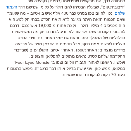
בתמורה לכך, הם מבקשים שתירשמו (בחינם) לקהילה של
"זרבובית.קום", שבעליו הבטיחו להם דולר על כל מי שנרשם דרך
העמוד
שלהם
. נכון להיום צפו בסרט כבר 400 אלף איש ביו-טיוב – מה שאומר
שאם הכמות הזאת היתה מגיעה לראות את הסרט בבתי הקולנוע הוא
היה מכניס כ-4 מיליון דולר – וקצת פחות מ-19,000 איש נכנסו דרכם
לזרבובית.קום ונרשמו. אני עוד לא יודע לנתח בדיוק מה המשמעויות
הכלכליות של המהלך הזה, והאם גם יזמי האתר וגם יוצרי הסרט
הצליחו לעשות ממנו כסף, אבל תדמיתית יש כאן מצב של ארבעה
צדדים מנצחים: האתר spout, האתר יו-טיוב, הקולנוענים (שבדברי
ההקדמה שלהם לסרט נראים מתוקים להפליא) והצופים.
ועכשיו, הישענו לאחור, הגבירו ווליום וצפו ב"Four Eyed Monster"
במלואו, ממש כאן. אני עושה בדיוק אותו דבר ברגע זה. ניפגש בתגובות
בעוד 70 דקות לביקורות והתרשמויות.