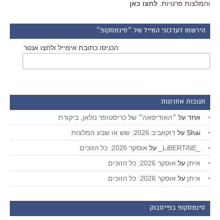
והמלצות פרטיות.
לחצו כאן
הירשמו לעדכוני המייל של ״סינמסקופ״
הכניסו כתובת אימייל ולחצו אנטר
תגובות אחרונות
אחד
על
״האודיסאה״ של כריסטופר נולאן, ביקורת
Shai
על
דוקאביב 2026: שש או שבע המלצות
_LiBERTiNE_
על
אוסקר 2026: כל הזוכים
איתן
על
אוסקר 2026: כל הזוכים
איתן
על
אוסקר 2026: כל הזוכים
סינמסקופ בפייסבוק