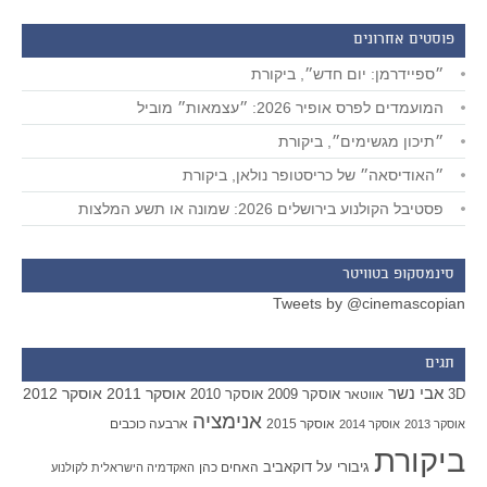
פוסטים אחרונים
״ספיידרמן: יום חדש״, ביקורת
המועמדים לפרס אופיר 2026: ״עצמאות״ מוביל
״תיכון מגשימים״, ביקורת
״האודיסאה״ של כריסטופר נולאן, ביקורת
פסטיבל הקולנוע בירושלים 2026: שמונה או תשע המלצות
סינמסקופ בטוויטר
Tweets by @cinemascopian
תגים
אבי נשר
אוסקר 2011
אוסקר 2012
אוסקר 2009
אוסקר 2010
3D
אווטאר
אנימציה
אוסקר 2015
ארבעה כוכבים
אוסקר 2013
אוסקר 2014
ביקורת
גיבורי על
דוקאביב
האחים כהן
האקדמיה הישראלית לקולנוע