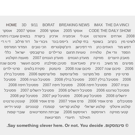
HOME
3D
9/11
BORAT
BREAKING NEWS
IMAX
THE DA VINCI
THE DAILY SHOW
CODE
אוסקר 2005
אוסקר 2006
אוסקר 2007
אוסקר
2008
אורחים
אינטרנט
אנג לי
אנימציה
ארכיון
ביקורת
במאים שעברו ניתוח
לשינוי מין
בקרוב
בשוטף
בתי קולנוע
ג'יימס בונד
גיבורי על
דוד פרלוב
די.וי.די
דפש מוד
האחים כהן
היי דפינישן
היצ'קוק/טריפו
הכי טובים
המדור המודפס
הספד
וודי אלן
טלוויזיה
טעויות תרגום
טריילרים
טרקובסקי
ישראל
כללי
מאבק היוצרים
מוזיקה
מועדון הגנוזים
מועדון הגנוזים 2007
מועצת הקולנוע
מפיצים
מר משיב
ניו יורק
סאנדאנס
סטיבן ספילברג
סיכום העשור
סיכום שנה
2006
סיכום שנה 2007
סיכום שנה 2008
סינמטק
סקירת בלוגים
סרטי ילדים
סרטי קיץ
סתם
פול מקרטני
פוליצרוסקופ
פוליצרסקופ 2006
פסטיבל ברלין
2006
פסטיבל ברלין 2007
פסטיבל ברלין 2008
פסטיבל ונציה 2006
פסטיבל
ונציה 2007
פסטיבל חיפה 2006
פסטיבל חיפה 2007
פסטיבל חיפה 2008
פסטיבל טורונטו 2006
פסטיבל ירושלים 2006
פסטיבל ירושלים 2007
פסטיבל
ירושלים 2008
פסטיבל קאן 2006
פסטיבל קאן 2007
פסטיבל קאן 2008
פסטיבלים
פרס אופיר 2006
פרס אופיר 2007
פרס אופיר 2008
קוונטין טרנטינו
קולנוע איטלקי
קולנוע ישראלי
קולנוע קוריאני
קטמנדו
קטנוניזם
קטעי וידיאו
קטעי מוזיקה
ראזיסקופ
ראזיסקופ 2006
שביתת התסריטאים
שוברי קופות
תאילנד
תיעודי
תסריטאות
© סינמסקופ. Say something clever here. Or not. You decide.