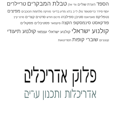
טבלת המבקרים
טריילרים
הספד
הערת שוליים
וודי אלן
מפיצים
יוסף סידר
כריסטופר נולן
מדע בדיוני
מלחמת הכוכבים
לייב בלוג
מוזיקה
סטיבן ספילברג
סרטים קצרים
נטפליקס
סאנדאנס
סיכום חודש
סרטי קיץ
פודקאסט סינמסקופ הקצה
פסטיבלים
פסקולים
פיקסאר
קולנוע ישראלי
קולנוע תיעודי
קולנוע ישראלי עצמאי
שוברי קופות
תסריטאות
קטנוניזם