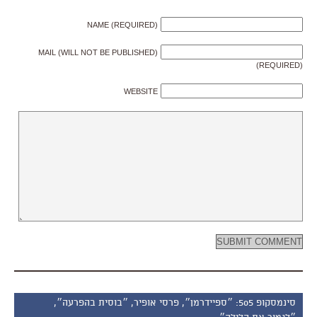
NAME (REQUIRED)
MAIL (WILL NOT BE PUBLISHED)
(REQUIRED)
WEBSITE
סינמסקופ 505: ״ספיידרמן״, פרסי אופיר, ״בוסית בהפרעה״,