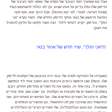
אבל יצא שמערך יחסי הציבור של הסרט שלי ומסע יחסי הציבור של
הדיסק שלו נפלו בדיוק על אותו שבוע, וכך לא יכולתי להשתמש בשיר
(שככל הנראה, לצערי, לא ייצא כסינגל). אבל היום יוצא, סוף סוף,
הסינגל הראשון של בנאי מתוך הדיסק החדש שלו. השיר נקרא "אני
הולך", והדיסק ייקרא "רסיסי לילה". הנה השיר (לחצו על הלינק להפעיל
את הנגן):
"אני הולך", שיר חדש של אהוד בנאי
כשעבדנו על המוזיקה לסרט שלי בנאי היה בעיצומן של הקלטות לדיסק
שלו, ובשלב שבו חיפשנו כיוונים ורעיונות הוא הושיב אותי ליד המחשב
והשמיע לי, בזה אחר זה, כמעט את כל השירים מהדיסק החדש, רובם
בשלבים ראשוניים של סקיצות או הקלטות. וכך ישבנו שם, אחר צהריים
שלם, ודיברנו על השירים החדשים שלו, ועל הסיפורים מאחוריהם, ואני
התרגשתי כמו שהרבה זמן לא התרגשתי, גם מהשירים הנפלאים
ששמעתי, עם טעם הבלוז/בלדות, של השירים הציוריים והעלילתיים