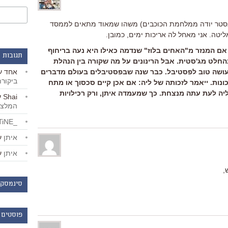
מאסטר יודה ממלחמת הכוכבים) משהו שמאוד מתאים לממסד
ליטה. אני מאחל לה אריכות ימים, כמובן.
 אם המנזר מ"האחים בלוז" שנדמה כאילו היא נעה בריחוף
תגובות 
חלט מג'סטית. אבל הרינונים על מה שקורה בין הנהלת
אחד
ע
 עושה טוב לפסטיבל. כבר שנה שבפסטיבלים בעולם מדברים
ביקור
נות. ייאמר לזכותה של ליה: אם אכן קיים סכסוך או מתח
שליה לעת עתה מנצחת. כך שמעמדה איתן, ורק רכילויות
Shai
ע
המלצו
_LiBERTiNE_
איתן
ע
איתן
ע
,
סינמסקו
פוסטים 