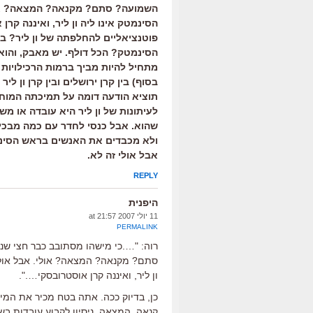
השמועה? סתם? מקנאה? המצאה? אולי
הסינמטק אינו ליה ון ליר, ואיננה קר
פוטנציאליים להחלפתה של ון ליר? בדי
הסינמטק? הכל דולף. יש מאבק, והוא כ
מתחיל להיות מביך ברמות הרכילויות 
בסוף) בין קרן ירושלים ובין קרן ון לי
תוציא הודעה דומה על תמיכתה המוח
לעיתונות של ון ליר היא עובדה או מש
שהוא. אבל כנסי לחדר עם כמה מבכיר
ולא מכבדים את האנשים בראש הסינמט
אבל אולי זה לא.
REPLY
היפנית
11 יולי 2007 at 21:57
PERMALINK
רוה: "….כי מישהו מסתובב כבר חצי שנ
סתם? מקנאה? המצאה? אולי. אבל אולי 
ון ליר, ואיננה קרן אוסטרובסקי….".
כן, בדיוק ככה. אתה בטח מכיר את המין
קנאה, המצאה, ניסיון לקבוע עובדות ב