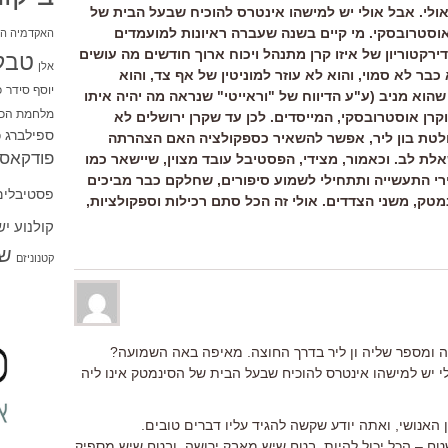
. אבל אולי יש למישהו אינטרס להוכיח שבעל הבית של
ן אוסטרובסקי. מי קיים בשנה שעברה ראיונות למועמדים
האקדמיה הי
רקטוריון של איזו קרן מתנהל ויכוח ארוך חודשים מה עושים
טבל
אלן
בר לא סמוי, והוא לא עוזר למוניטין של אף צד, והוא
יוסף סידר
כ
שהוא מניב (ע"ע הדיווח של "וראייטי" שנראה מה יהיה איתו
מלחמת הכו
ר וקרן אוסטרובסקי, המייסדים. לכן עד שקרן ירושלים לא
ספילברג
ס
לטת בון ליר, אפשר להשאיר כספקולציה האם הצהרתה
פודקאסט
אלת לב. וכאמור, מצידי, הפסטיבל עובד מצוין, שיישאר כמו
י התעשייה ותתחילי לשמוע סיפורים, שחלקם כבר מביכים
פסטיבלים
ק, משני הצדדים. אולי זה הכל סתם רכילות וספקולציות,
קולנוע י
שו
קטנוניזם
ה ומספר שליה ון ליר בדרך החוצה. מאיפה באה השמועה?
יש למישהו אינטרס להוכיח שבעל הבית של הסינמטק אינו ליה
 האנושי, ואתה יודע שקשה להגיד עליו דברים טובים.
שטח – הכל יכול להיות. בטח שיש מאבק ירושה, ובטח שיש מספיק