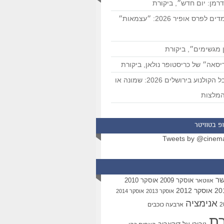
רמן: יום חדש״, ביקורת
המועמדים לפרס אופיר 2026: ״עצמאות״
 מגשימים״, ביקורת
סאה״ של כריסטופר נולאן, ביקורת
פסטיבל הקולנוע בירושלים 2026: שמונה או
מלצות
פ בטוויטר
Tweets by @cinem
שר
אוסקר 2009
אוסקר 2010
אווטאר
אוסקר 2012
אוסקר 2013
אוסקר 2014
אנימציה
ארבעה כוכבים
רת