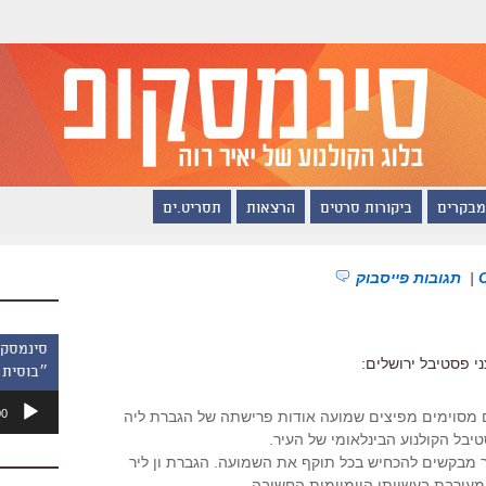
מבקרים
ביקורות סרטים
הרצאות
תסריט.ים
|
תגובות פייסבוק
י פסטיבל ירושלים:
״בוסית 
נגן
00
ם מסוימים מפיצים שמועה אודות פרישתה של הגברת ליה
אודיו
טיבל הקולנוע הבינלאומי של העיר.
יר מבקשים להכחיש בכל תוקף את השמועה. הגברת ון ליר
מעורבת בעשייתו היומיומית החשובה.