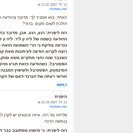
11 יולי 2007 at 21:02
PERMALINK
האחד, בוא אסביר לך: מדובר בהודעה ר
הולכת לשום מקום. ברור?
רוה ליפנית: רגע, רגע. אכן, מדובר 
ההודעה בשמה של ליה ון ליר. ליה ון ל
כנראה צודקת כי הרי השמועה הזאת מ
רוצה לקרוא הודעה לעיתונות מאת קר
כשכבר שנה וחצי מתקיים משא ומתן,
הפסטיבל. כשהודעה כזאת תגיע מהקר
הסינמטק, הפסטיבל ולשיפוץ המבנה 
חורשי רעתה של הגרנד-דאם של הקולנ
REPLY
היפנית
11 יולי 2007 at 21:33
PERMALINK
סליחה מר רוה, איזה אינטרס יש לקרן ל
בנפשה הדבר.
רוה ליפנית: כי מישהו מסתובב כבר ח