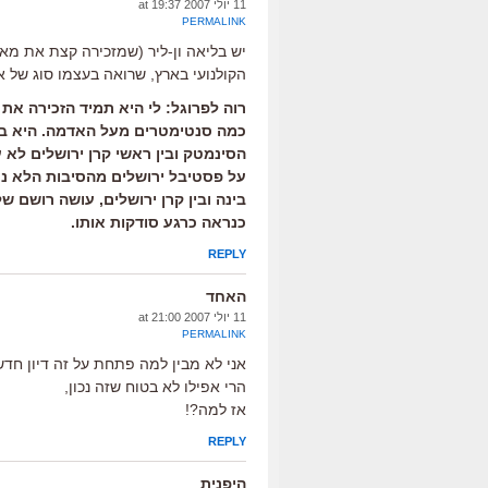
11 יולי 2007 at 19:37
PERMALINK
יש בליאה ון-ליר (שמזכירה קצת את 
הקולנועי בארץ, שרואה בעצמו סוג של א
רוה לפרוגל: לי היא תמיד הזכירה את
כמה סנטימטרים מעל האדמה. היא בה
הסינמטק ובין ראשי קרן ירושלים לא
על פסטיבל ירושלים מהסיבות הלא נכו
בינה ובין קרן ירושלים, עושה רושם 
כנראה כרגע סודקות אותו.
REPLY
האחד
11 יולי 2007 at 21:00
PERMALINK
אני לא מבין למה פתחת על זה דיון חדש
הרי אפילו לא בטוח שזה נכון,
אז למה?!
REPLY
היפנית