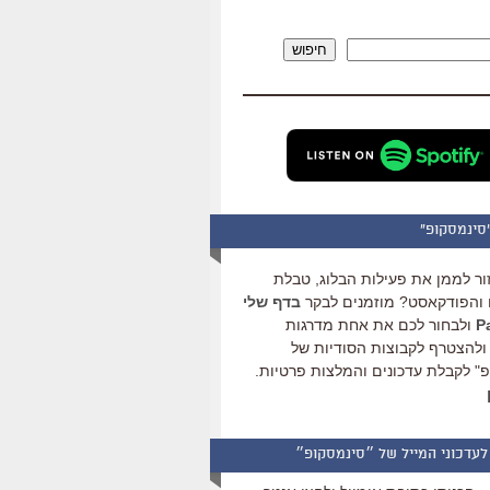
להגביר
או
חיפוש
להנמיך
עוצמת
שמע.
סינמסקופ"
ור לממן את פעילות הבלוג, טבלת
והפודקאסט? מוזמנים לבקר
בדף שלי
ולבחור לכם את אחת מדרגות
ולהצטרף לקבוצות הסודיות של
" לקבלת עדכונים והמלצות פרטיות.
לעדכוני המייל של ״סינמסקופ״