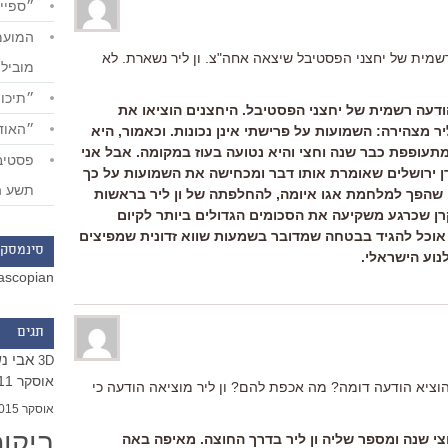
״ספייד
שמית של יחצני הפסטיבל שיצאה אחה"צ. ון ליר נשארת. לא
מוביל
״תיכון
בהודעה רשמית של יחצני הפסטיבל. היחצנים הוציאו את
״האודי
יר מצהירה: השמועות על פרישתי אינן נכונות. וכאמור, היא
תעופפת כבר שנה וחצי והיא נטועה בעוז במקומה. אבל אני
ן ירושלים שאומרת אותו דבר ומכחישה את השמועות על כך
תשע ה
 שהפך למלחמת אגו איומה, להחלפתה של ון ליר בראשות
ן שכרגע משקיעה את הסכומים הגדולים ביותר לקיום
אוכל להגיד בבטחה שמדובר בשמעות שווא זדונית שמפיצים
סינמסקו
וע הישראלי.
ascopian
תגים
אבי נ
3D
אוסקר 2011
הוציא הודעה דומה? מה אכפת להם? ון ליר מוציאה הודעה כי
אוסקר 2015
ביקו
צי שנה ומספר שליה ון ליר בדרך החוצה. מאיפה באה