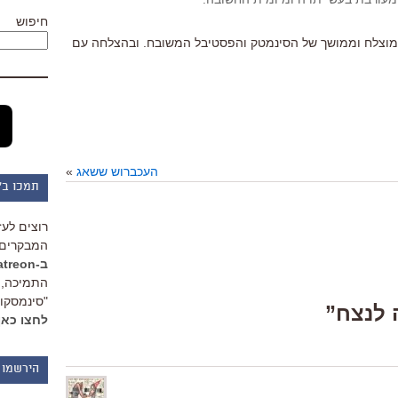
חיפוש
ל מוצלח וממושך של הסינמטק והפסטיבל המשובח. ובהצלחה עם
העכברוש ששאג
»
תמכו ב"
רוצים לעז
המבקרים 
ב-Patreon
התמיכה, 
"סינמסקופ
לחצו כאן
הירשמו 