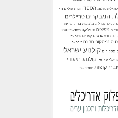
גיבורי על
דוקאביב
האחים כהן
הספד
הערת שוליים
שראלית לקולנוע
וודי
ת המבקרים
טריילרים
ריסטופר נולן
מדע בדיוני
לייב בלוג
מוזיקה
מפיצים
סטיבן
נטפליקס
כבים
סאנדאנס
סרטים קצרים
יכום חודש
סרטי קיץ
 סינמסקופ הקצה
פיקסאר
קולנוע ישראלי
פסקולים
קולנוע תיעודי
שראלי עצמאי
ברי קופות
תסריטאות