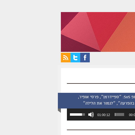
סינמסקופ 505: ״ספיידרמן״, פרסי אופיר,
בהפרעה״, ״לגמור את הלילה״
השתמש
01:00:12
00:
במקש
למעלה/למטה
כדי