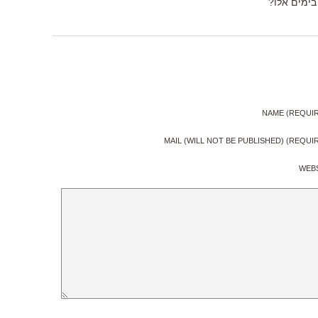
בימים אלו?
NAME (REQUI
MAIL (WILL NOT BE PUBLISHED) (REQUI
WEB