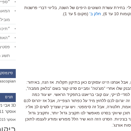
״ספייד
י: בחירת עשרת השוטים היפים של השנה, בליווי דברי פרשנות
ות 10 עד 6),
חלק ב'
(מקום 5 עד 1).
מוביל
״תיכון
״האודי
תשע ה
סינמסקו
ascopian
אבל אנחנו היינו עסוקים כאן בתיקון תקלות. אז הנה, באיחור:
בנק שלו אחרי "מצ'טה" ומביים סרט קצר בשם "בלאק ממבה",
די לנייקי, עם קובי בריאנט בתפקיד הראשי. יש עוד כמה
תגים
זה יגרום לכם ללחוץ מיד על כפתור הצפייה, אבל אז יהרוס לכם
אבי נ
3D
מת, חלטורה, אבל זה סימפטי. ויש עניין שצריך לשים לב אליו:
אוסקר 2011
וכן שיווקי בסרט מאפשר לנו תקציב גדול יותר, ותקציב גדול
בר בציניות. הסרט הזה הוא שיר הלל מפורש ומודע לעצמו לתוכן
אוסקר 2015
ות אורנג'.
ביקו