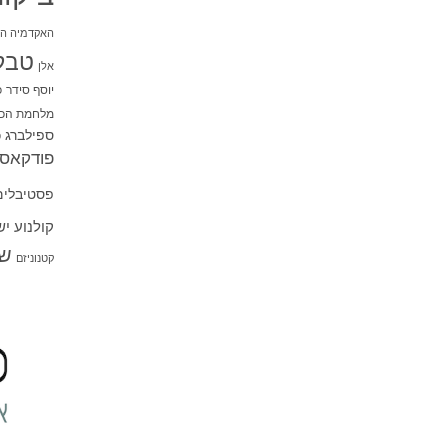
האקדמיה הי
טבל
אלן
יוסף סידר
כ
מלחמת הכו
ספילברג
ס
פודקאסט
פסטיבלים
קולנוע י
שו
קטנוניזם