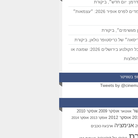
רמן: יום חדש״, ביקורת
המועמדים לפרס אופיר 2026: ״עצמאות״
 מגשימים״, ביקורת
סאה״ של כריסטופר נולאן, ביקורת
פסטיבל הקולנוע בירושלים 2026: שמונה או
מלצות
פ בטוויטר
Tweets by @cinem
שר
אוסקר 2009
אוסקר 2010
אווטאר
אוסקר 2012
אוסקר 2013
אוסקר 2014
אנימציה
ארבעה כוכבים
רת