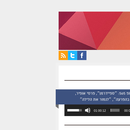
סינמסקופ 505: ״ספיידרמן״, פרסי אופיר,
בהפרעה״, ״לגמור את הלילה״
השתמש
01:00:12
00:
במקש
למעלה/למטה
כדי