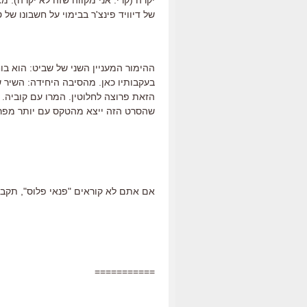
יקרה (קרי: אני מקווה שזה לא יקרה). 
של דיוויד פינצ'ר בבימוי על חשבונו של
ההימור המעניין השני של שביט: הוא בוחר ב"127 שעות"
בעקבותיו כאן. מהסיבה היחידה: השיר ש
שהסרט הזה ייצא מהטקס עם יותר מפר
אם אתם לא קוראים "פנאי פלוס", תקבלו
===========