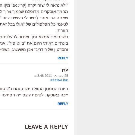
"ולא נראה לי שזה יקרה (קרי: אני מקווה
מהמר אוסקרים מדופלם שכמוך צריך לדע
שאתה הכי אוהב (בשבילי בעשיריה זה "ב
חוזרת.
בשבת אני אמצא זמן, ואנסה להעלות פו
בינתיים ראיתי היום את "ביוטיפול". אנ
והסרטון של רודריגז אכן משעשע. בשבי
REPLY
עדן
25 פברואר 2011 at 8:46
PERMALINK
היות והתמנון ההוא הימר בזמנו כ"כ ט
יזכה באוסקר. לטענתה צפוייה הפתעה מ
REPLY
Leave a Reply