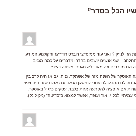
זו לנייקי? ואני עוד ממעריצי רוברט רודריגז והקולנוע המודע
תלהב – שני אנשים יושבים בחדר ומדברים על כמה מגניב
 הם מדברים וזה מאוד לא מגניב. משונה בעיניי.
נה האוסקר של השנה מזה של אשתקד, נניח. גם אז היה קרב בין
ב) וכולם התבלבלו ואחרי שמטען הכאב זכה אמרו שזה היה צפוי.
ורות אם אופציה להפתעה אחת בלבד. עסקים כרגיל באוסקר,
 עמיתיי לבלוג, אור ועופר, אפשר למצוא ב"סריטה" (ניק-לינק).