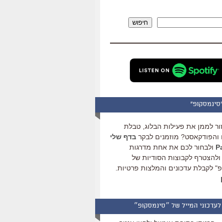
להגביר
או
חיפוש
להנמיך
עוצמת
שמע.
סינמסקופ"
ור לממן את פעילות הבלוג, טבלת
והפודקאסט? מוזמנים לבקר
בדף שלי
ולבחור לכם את אחת מדרגות
ולהצטרף לקבוצות הסודיות של
" לקבלת עדכונים והמלצות פרטיות.
לעדכוני המייל של ״סינמסקופ״