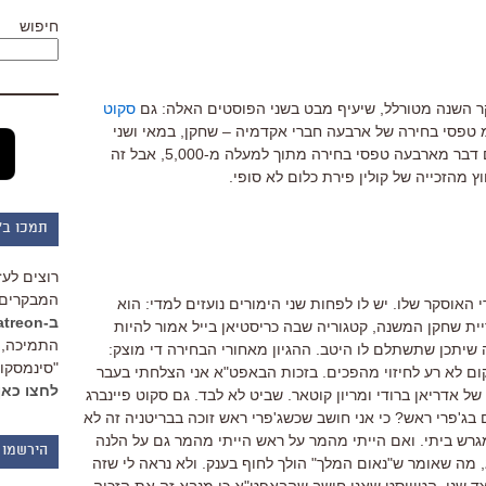
חיפוש
קר השנה מטורלל, שיעיף מבט בשני הפוסטים האלה: גם
סקוט
טפסי בחירה של ארבעה חברי אקדמיה – שחקן, במאי ושני
תסריטאים. אמנם אי אפשר להסיק שום דבר מארבעה טפסי בחירה מתוך למעלה מ-5,000, אבל זה
 מהזכייה של קולין פירת כלום לא סופי.
תמכו ב"
רוצים לעז
המבקרים 
האוסקר שלו. יש לו לפחות שני הימורים נועזים למדי: הוא
ב-Patreon
יית שחקן המשנה, קטגוריה שבה כריסטיאן בייל אמור להיות
התמיכה, 
יתכן שתשתלם לו היטב. ההגיון מאחורי הבחירה די מוצק:
"סינמסקופ
ם לא רע לחיזוי מהפכים. בזכות הבאפט"א אני הצלחתי בעבר
לחצו כאן
ל אדריאן ברודי ומריון קוטאר. שביט לא לבד. גם סקוט פיינברג
בג'פרי ראש? כי אני חושב שכשג'פרי ראש זוכה בבריטניה זה לא
גרש ביתי. ואם הייתי מהמר על ראש הייתי מהמר גם על הלנה
הירשמו 
מה שאומר ש"נאום המלך" הולך לחוף בענק. ולא נראה לי שזה