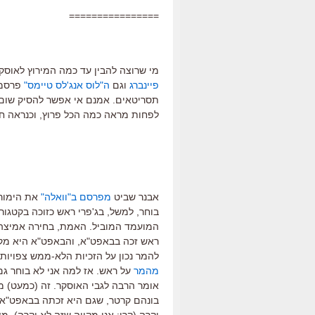
================
מי שרוצה להבין עד כמה המירוץ לאוס
פיינברג
וגם
ה"לוס אנג'לס טיימס"
פרסמ 
לפחות מראה כמה הכל פרוץ, וכנראה חוץ
אבנר שביט
מפרסם ב"וואלה"
את הימורי 
בוחר, למשל, בג'פרי ראש כזוכה בקטגור
המועמד המוביל. האמת, בחירה אמיצה ש
ראש זכה בבאפט"א, והבאפט"א היא מקו
להמר נכון על הזכיות הלא-ממש צפויות ש
מהמר
על ראש. אז למה אני לא בוחר גם 
אומר הרבה לגבי האוסקר. זה (כמעט) מ
בונהם קרטר, שגם היא זכתה בבאפט"א, 