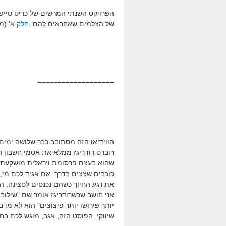
הפרויקט השנתי המרשים של כריס טייפל
של הצלמים שאחראים להם.
חלק א'
(מקומ
===================
הווידיאו הזה מסתובב כבר שלושה ימים, 
רוברט רודריגז ממלא את אסמי חשבון ה
שהוא בעצם פרסומת ויראלית מושקעת למ
כוכבים שצצים בדרך. אם אגיד לכם מי, 
את רגע החיוך כשהם נכנסים לסצינה. הא
אני חושב שכשרודריגז אומר שם "שילוב ת
יותר פירושו יותר פיצוצים" הוא לא מד
שיווקי. הפוסט הזה, אגב, מוגש לכם בחס