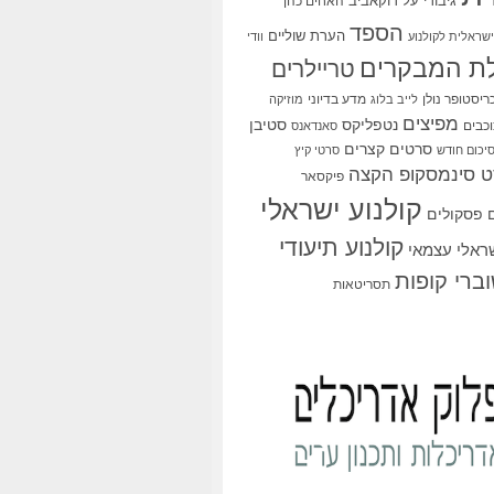
גיבורי על
דוקאביב
האחים כהן
הספד
הערת שוליים
שראלית לקולנוע
וודי
ת המבקרים
טריילרים
ריסטופר נולן
מדע בדיוני
לייב בלוג
מוזיקה
מפיצים
סטיבן
נטפליקס
כבים
סאנדאנס
סרטים קצרים
יכום חודש
סרטי קיץ
 סינמסקופ הקצה
פיקסאר
קולנוע ישראלי
פסקולים
קולנוע תיעודי
שראלי עצמאי
ברי קופות
תסריטאות