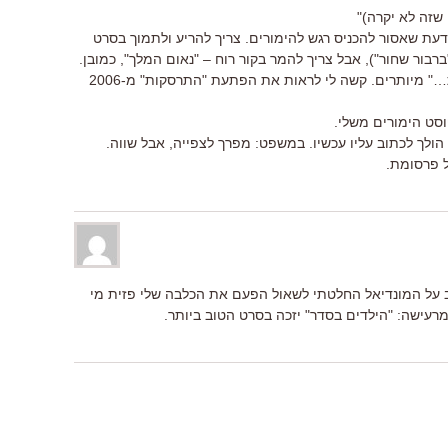
 שזה לא יקרה)"
ת שאסור להכניס רגש להימורים. צריך להריע ולתמוך בסרט
רבור שחור"), אבל צריך להמר בקור רוח – "נאום המלך", כמובן.
לטעמי כל הפלפולים של "אולי בכל זאת…" מיותרים. קשה לי לראות את הפתעת "התרסקות" מ-2006
סט הימורים משלי.
י הולך לכתוב עליו עכשיו. במשפט: מפרך לצפייה, אבל שווה.
ל פרסומת.
וב על המונדיאל החלטתי לשאול הפעם את הכלבה שלי פזית מי
רעישה: "הילדים בסדר" יזכה בסרט הטוב ביותר.