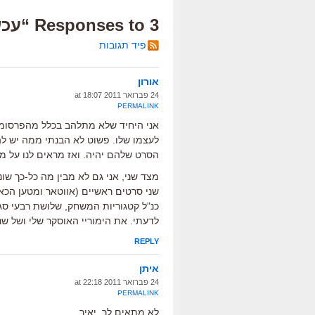
3 Responses to “עכשיו הכל בסדר”
פיד תגובות
אורון
24 פברואר 2011 at 18:07
PERMALINK
אני היחיד שלא מתלהב בכלל מהפרסומת ה
לעצמו שלו. פשוט לא הבנתי ממה יש לה
הסרט שלהם יהיה. ואז מראים לנו על מה
מצד שני, אני גם לא מבין מה כל-כך שו
שני סרטים ראשיים (אווטאר ומטען הכא
כנ"ל קטגוריות המשחק, שלושת רבעי סג
לדעתי. את הימוריי האוסקר שלי ושל שני
REPLY
איתן
24 פברואר 2011 at 22:18
PERMALINK
לא מתאים לך, יאיר.