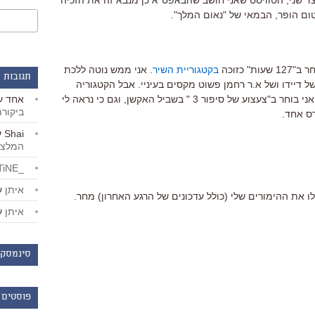
מצד שני, הטוויסט שאני חושב שהבאפט"א כן מנבא זה את הזכיה
 טום הופר, הבמאי של "נאום המלך".
 כזוכה
בקטגוריית השיר
. אני ממש נוטה ללכת
תגובות 
ל דיידו ושל א.ר רחמן פשוט מקסים בעיניי. אבל הקטגוריה
אחד
ע
הזאת פרוצה לחלוטין. המרו עם קוביה. אני בוחר ב"צעצוע של סיפור 3 " בשביל האקשן, וגם כי נראה לי
ביקור
ס אחד.
Shai
ע
המלצו
_LiBERTiNE_
איתן
ע
 את ההימורים שלי (כולל עדכונים של הרגע האחרון) מחר.
איתן
ע
סינמסקו
פוסטים 