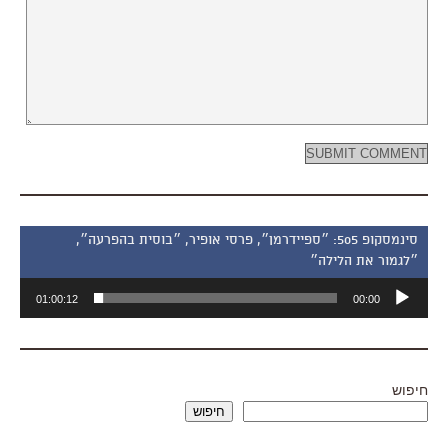
סינמסקופ 505: ״ספיידרמן״, פרסי אופיר, ״בוסית בהפרעה״,
״לגמור את הלילה״
נגן
01:00:12
00:00
אודיו
חיפוש
חיפוש