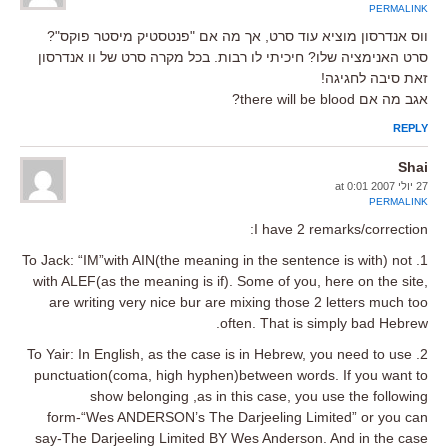
PERMALINK
ווס אנדרסון מוציא עוד סרט, אך מה אם "פנטסטיק מיסטר פוקס"?
סרט האנימציה שלו? חיכיתי לו רבות. בכל מקרה סרט של וו אנדרסון
זאת סיבה לחגיגה!
אגב מה אם there will be blood?
REPLY
Shai
27 יולי 2007 at 0:01
PERMALINK
I have 2 remarks/correction:
1. To Jack: “IM”with AIN(the meaning in the sentence is with) not
with ALEF(as the meaning is if). Some of you, here on the site,
are writing very nice bur are mixing those 2 letters much too
often. That is simply bad Hebrew.
2. To Yair: In English, as the case is in Hebrew, you need to use
punctuation(coma, high hyphen)between words. If you want to
show belonging ,as in this case, you use the following
form-“Wes ANDERSON’s The Darjeeling Limited” or you can
say-The Darjeeling Limited BY Wes Anderson. And in the case