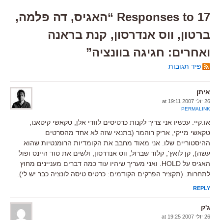
17 Responses to “האגיס, דה פלמה,
ברטון, ווס אנדרסון, קנת בראנה
ואחרים: חגיגה בוונציה”
פיד תגובות
איתן
26 יולי 2007 at 19:11
PERMALINK
או.קיי. עכשיו אני צריך לקנות כרטיסים לוודי אלן, טקאשי קיטאנו,
טקאשי מייקי, אריק רוהמר (בתנאי שזה לא אחד מהסרטים
ההיסטוריים שלו. אני מאוד מחבב את הקומדיות הרומנטיות שהוא
עשה), קן לואץ', קלוד שברול, ווס אנדרסון, ולשים את טוד היינס ופול
האגיס על HOLD. ואני מעריך שיהיו עוד כמה דברים מעניינים מחוץ
לתחרות. (תקציר הפרקים הקודמים: כרטיס טיסה לונציה כבר יש לי).
REPLY
ג'ק
26 יולי 2007 at 19:25