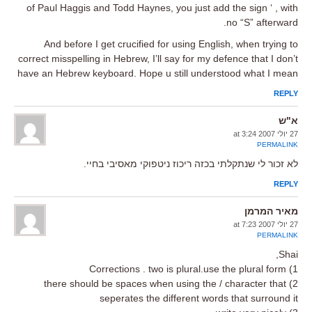
of Paul Haggis and Todd Haynes, you just add the sign ‘ , with
no “S” afterward.
And before I get crucified for using English, when trying to
correct misspelling in Hebrew, I’ll say for my defence that I don’t
have an Hebrew keyboard. Hope u still understood what I mean
REPLY
א"ש
27 יולי 2007 at 3:24
PERMALINK
לא זכור לי שנתקלתי בכזה ריכוז ניטפוקי מאסיבי בחיי.
REPLY
מאיר המרמן
27 יולי 2007 at 7:23
PERMALINK
Shai,
1) Corrections . two is plural.use the plural form
2) there should be spaces when using the / character that
seperates the different words that surround it