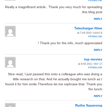
PERMALINK
Really a magnificent article.. Thank you very much for spreading
this blog post..
REPLY
Telecharger films
8 דצמבר 2010 at 7:04
PERMALINK
Thank you for the info, much appreciated !
REPLY
top movies
17 ינואר 2011 at 0:03
PERMALINK
Nice read, I just passed this onto a colleague who was doing a
little research on that. And he actually bought me lunch as I
found it for him smile Therefore let me rephrase that: Thank you
for lunch!
REPLY
Ruthe Xayavong