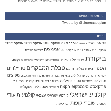
פסטיבל הקולנוע בירושלים 2026: שמונה או תשע המלצות
סינמסקופ בטוויטר
Tweets by @cinemascopian
תגים
אבי נשר
אוסקר 2011
אוסקר 2012
אוסקר 2009
אוסקר 2010
אווטאר
3D
אנימציה
אוסקר 2015
ארבעה כוכבים
אוסקר 2013
אוסקר 2014
ביקורת
גיבורי על
דוקאביב
האחים כהן
האקדמיה הישראלית לקולנוע
טבלת המבקרים
טריילרים
הספד
הערת שוליים
וודי אלן
מפיצים
יוסף סידר
כריסטופר נולן
מדע בדיוני
מלחמת הכוכבים
לייב בלוג
מוזיקה
סטיבן ספילברג
סרטים קצרים
נטפליקס
סאנדאנס
סיכום חודש
סרטי קיץ
פודקאסט סינמסקופ הקצה
פסטיבלים
פסקולים
פיקסאר
קולנוע ישראלי
קולנוע תיעודי
קולנוע ישראלי עצמאי
שוברי קופות
תסריטאות
קטנוניזם