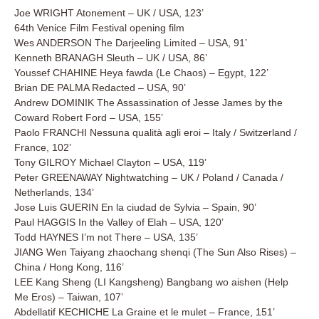
Joe WRIGHT Atonement – UK / USA, 123’
64th Venice Film Festival opening film
Wes ANDERSON The Darjeeling Limited – USA, 91’
Kenneth BRANAGH Sleuth – UK / USA, 86’
Youssef CHAHINE Heya fawda (Le Chaos) – Egypt, 122’
Brian DE PALMA Redacted – USA, 90’
Andrew DOMINIK The Assassination of Jesse James by the
Coward Robert Ford – USA, 155’
Paolo FRANCHI Nessuna qualità agli eroi – Italy / Switzerland /
France, 102’
Tony GILROY Michael Clayton – USA, 119’
Peter GREENAWAY Nightwatching – UK / Poland / Canada /
Netherlands, 134’
Jose Luis GUERIN En la ciudad de Sylvia – Spain, 90’
Paul HAGGIS In the Valley of Elah – USA, 120’
Todd HAYNES I’m not There – USA, 135’
JIANG Wen Taiyang zhaochang shenqi (The Sun Also Rises) –
China / Hong Kong, 116’
LEE Kang Sheng (LI Kangsheng) Bangbang wo aishen (Help
Me Eros) – Taiwan, 107’
Abdellatif KECHICHE La Graine et le mulet – France, 151’