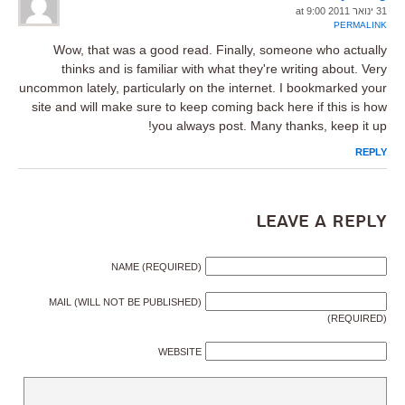
31 ינואר 2011 at 9:00
PERMALINK
Wow, that was a good read. Finally, someone who actually
thinks and is familiar with what they're writing about. Very
uncommon lately, particularly on the internet. I bookmarked your
site and will make sure to keep coming back here if this is how
you always post. Many thanks, keep it up!
REPLY
Leave a Reply
NAME (REQUIRED)
MAIL (WILL NOT BE PUBLISHED)
(REQUIRED)
WEBSITE