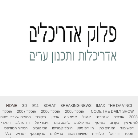
HOME
3D
9/11
BORAT
BREAKING NEWS
IMAX
THE DA VINCI
אוסקר
אוסקר 2007
אוסקר 2006
אוסקר 2005
CODE
THE DAILY SHOW
במאים שעברו ניתוח
ביקורת
ארכיון
אנימציה
אנג לי
אינטרנט
אורחים
2008
לשינוי מין
בקרוב
בשוטף
בתי קולנוע
ג'יימס בונד
גיבורי על
דוד פרלוב
די.וי.די
דפש מוד
האחים כהן
היי דפינישן
היצ'קוק/טריפו
הכי טובים
המדור המודפס
הספד
וודי אלן
טלוויזיה
טעויות תרגום
טריילרים
טרקובסקי
ישראל
כללי