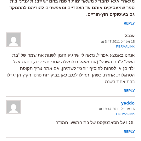
מלאה" אלא להבדיל משאר ימות השנה בהם יש לבנות ענייני בית
ספר שמעסיקים אותם עד הצהריים ומאפשרים להוריהם להתמקד
גם בעיסוקים חוץ-הוריים.
REPLY
ענבל
15 אפריל 2011 at 3:47
PERMALINK
אנחנו באמצע אפריל. נראה לי שהגיע הזמן לשנות את שמה של "בת
השש" ל"בת השבע" (אם מעגלים למעלה אחרי חצי שנה, כנהוג אצל
ילדים) או לפחות להוסיף "וחצי" לשתיהן, אם אתה צריך תקופת
הסתגלות. אחרת, כשהן יתחילו לככב כאן בביקורות סרטי הקיץ הן יגדלו
בבת אחת בשנה.
REPLY
yaddo
16 אפריל 2011 at 19:47
PERMALINK
LOL על הסאבטקסט של בת התשע. חמודה.
REPLY