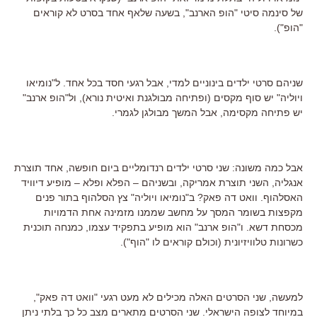
של סינמה סיטי "הופ הארנב", בשעה שלאף אחד בסרט לא קוראים
"הופ").
שניהם סרטי ילדים בינוניים למדי, אבל רגעי חסד בכל אחד. ל"נומיאו
ויוליה" יש סוף מקסים (ופתיחה מבולגנת ואיטית נורא), ול"הופ ארנב"
יש פתיחה מקסימה, אבל המשך מבולגן לגמרי.
אבל כמה משונה: שני סרטי ילדים רנדומליים ביום חופשה, אחד תוצרת
אנגליה, השני תוצרת אמריקה, ובשניהם – הפלא ופלא – מופיע דיוויד
האסלהוף. וואט דה פאק? ב"נומיאו ויוליה" צץ הסלהוף בתור פנים
מקפצות בשומר המסך על מחשב שממנו מזמינה אחת הדמויות
מכסחת דשא. ו"הופ ארנב" הוא מופיע בתפקיד עצמו, כמנחה תוכנית
כשרונות טלוויזיונית (וכולם קוראים לו "הוף").
למעשה, שני הסרטים האלה מכילים לא מעט רגעי "וואט דה פאק",
במיוחד לצופה הישראלי. שני הסרטים מתארים מצב כל כך בלתי ניתן