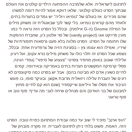
לתרגום לישראלית. אלא שלמרבה ההפתעה הילדים קולטים את העולם
שבתוך הסרט כעולם קולנועי, שלאו דווקא אמור להיות דומה למשהו
שהם מכירים. אז בעולם של "נומיאו ויוליה" יש גמדים בחצרות בתים.
ולאחד מהם קוראים נומיאו. בלי קשר לכך שבאנגלית זה משחק מילים
על המילה Gnome (ה-G אילמת). ובכלל כל הסרט הזה נראה לי כמו
מעין פרויקט אגו (vanity project) של סר אלטון ג'ון, שחברת ההפקות
שלו חתומה על הסרט. הסרט מלווה בלא מעט גרסאות תזמורתיות של
שיריו, ואפילו הוא עצמו צץ – בסצינת הזיה של צרפדעית אחת. ובכלל,
נשמע שכל הסרט זה תלוי כולו על משחק מילים נורא עקום, ועל רעיון
עלילתי שגנוב באופן מחפיר צסרטי "צעצוע של סיפור" (גמדי הגינה,
פסלי קרמיקה המקשטים חצרות בתים באמריקה ובאירופה, קמים
לחיים כשעין אדם לא מביטה בהם). אבל יש בסרט כמה סיקוונסים לא
רעים של העברת עלילה ויזואלית מרובת אקשן. ובעיקר סופו, בו פוגש
הגיבור את פסלו של וויליאם שייקספיר (שגם הוא קם לחיים מחוץ
למבטם של בני האדם) והם מנהלים שיחה לגבי מה עדיף: סוף טוב או
סוף טראגי.
"הופ ארנב" מזכיר לי שוב עד כמה עבודת המתרגם כפוית טובה. הסרט
הזה, האמת, פשוט בלתי ניתן לתרגום לעברית. זה מקרה מובהק של