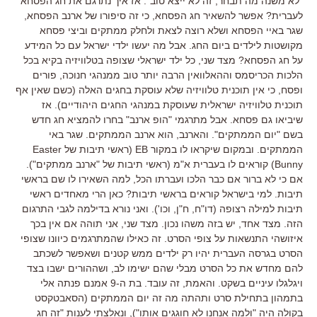
"לא משנה מה תבחר, זה לא ייצא טוב". אז איך נתרגם את חג הפסחא
לעברית? אפשר להשאיר חג הפסחא, כי זה סיפורו של ארנב הפסחא,
שגר באיי הפסחא ושלא רוצה לצאת ולחלק ממתקים וביצי פסחא
מקושטות לילדים ביום החג. אבל מה יעשו ילדי ישראל עם כל המידע
על חג הפסחא? מצד שני, כל ילד ישראלי שצופה בטלוויזיה בקיא בכל
הלכות הכריסמס וההאלוואין הרבה יותר טוב ממנהגי חנוכה, פורים
ופסח, כי אין תוכנית טלוויזיה שלא עוסקת בחגים האלה (כשם שאין אף
תוכנית טלוויזיה ישראלית שעוסקת במנהגי החגים היהודיים). אז
שיביאו גם פסחא. אבל מתרגמי "הופ ארנב" בחרו להמציא חג חדש
בשם "יום הממתקים". והארנב, הוא ארנב הממתקים. שגר באי
הממתקים. ובמקום שיקראו לו במקור EB (ראשי תיבות של Easter
Bunny) קוראים לו בעברית א"מ (ראשי תיבות של "ארנב ממתקים").
אם כי לא ברור אם כבר הלכו ועברתו הכל, למה השאירו לו שם בראשי
תיבות. למי בישראל קוראים בראשי תיבות? כאן הרי מאחדים ראשי
תיבות למילה רצופה (דו"ח, ח"ן, וכו'). ואני נורא בדילמה לגבי התרגום
הזה. מצד אחד, יש בזה משהו נכון. מצד שני, אני תוהה אם אין בכך
איזושהי התנשאות על צופי הסרט. זה כאילו שהמתרגמים כיוונו שצופי
הסרט בגרסה העברית יהיו רק ילדים ממש קטנים ושאפשר לשכתב
להם מחדש את כל הסרט מבלי שהם ישימו לב, ושההורים ישבו בצד
ויגלגלו עיניים בשקט. והאמת, זה עובד. בת ה-9 אמנם פנתה אלי
בתמהון בתחילת סרט ותהתה מה זה יום הממתקים (הסאבטקסט
בקולה היה "ולמה אנחנו לא חוגגים אותו"), ונאלצתי לענות "זה חג