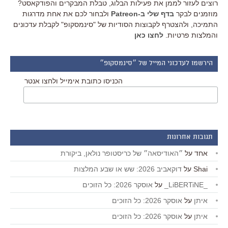
רוצים לעזור לממן את פעילות הבלוג, טבלת המבקרים והפודקאסט?
מוזמנים לבקר
בדף שלי ב-Patreon
ולבחור לכם את אחת מדרגות
התמיכה, ולהצטרף לקבוצות הסודיות של "סינמסקופ" לקבלת עדכונים
והמלצות פרטיות.
לחצו כאן
הירשמו לעדכוני המייל של ״סינמסקופ״
הכניסו כתובת אימייל ולחצו אנטר
תגובות אחרונות
אחד
על
״האודיסאה״ של כריסטופר נולאן, ביקורת
Shai
על
דוקאביב 2026: שש או שבע המלצות
_LiBERTiNE_
על
אוסקר 2026: כל הזוכים
איתן
על
אוסקר 2026: כל הזוכים
איתן
על
אוסקר 2026: כל הזוכים