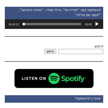
סינמסקופ 505: ״ספיידרמן״, פרסי אופיר, ״בוסית בהפרעה״,
״לגמור את הלילה״
נגן
01:00:12
00:00
אודיו
חיפוש
חיפוש
תמכו ב"סינמסקופ"