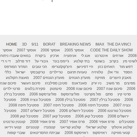
HOME
3D
9/11
BORAT
BREAKING NEWS
IMAX
THE DA VINCI
THE DAILY SHOW
CODE
אוסקר 2005
אוסקר 2006
אוסקר 2007
אוסקר
2008
אורחים
אינטרנט
אנג לי
אנימציה
ארכיון
ביקורת
במאים שעברו ניתוח
לשינוי מין
בקרוב
בשוטף
בתי קולנוע
ג'יימס בונד
גיבורי על
דוד פרלוב
די.וי.די
דפש מוד
האחים כהן
היי דפינישן
היצ'קוק/טריפו
הכי טובים
המדור המודפס
הספד
וודי אלן
טלוויזיה
טעויות תרגום
טריילרים
טרקובסקי
ישראל
כללי
מאבק היוצרים
מוזיקה
מועדון הגנוזים
מועדון הגנוזים 2007
מועצת הקולנוע
מפיצים
מר משיב
ניו יורק
סאנדאנס
סטיבן ספילברג
סיכום העשור
סיכום שנה
2006
סיכום שנה 2007
סיכום שנה 2008
סינמטק
סקירת בלוגים
סרטי ילדים
סרטי קיץ
סתם
פול מקרטני
פוליצרוסקופ
פוליצרסקופ 2006
פסטיבל ברלין
2006
פסטיבל ברלין 2007
פסטיבל ברלין 2008
פסטיבל ונציה 2006
פסטיבל
ונציה 2007
פסטיבל חיפה 2006
פסטיבל חיפה 2007
פסטיבל חיפה 2008
פסטיבל טורונטו 2006
פסטיבל ירושלים 2006
פסטיבל ירושלים 2007
פסטיבל
ירושלים 2008
פסטיבל קאן 2006
פסטיבל קאן 2007
פסטיבל קאן 2008
פסטיבלים
פרס אופיר 2006
פרס אופיר 2007
פרס אופיר 2008
קוונטין טרנטינו
קולנוע איטלקי
קולנוע ישראלי
קולנוע קוריאני
קטמנדו
קטנוניזם
קטעי וידיאו
קטעי מוזיקה
ראזיסקופ
ראזיסקופ 2006
שביתת התסריטאים
שוברי קופות