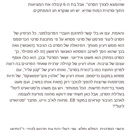
שהומצא לצורך הסרט". אבל בת ה-6 קיבלה את המציאות
התוך-סרטית כמות שהיא. יש חג שנקרא חג הממתקים.
והאמת, עם או בלי קשר לתרגום העברי הפרובלמטי, כל הניסיון של
הסרט ליצור פורמט של סרטי פסחא על פי מתכונת סרטי הכריסמס
הוא ממש רעיון מגוחך. הפינאלה של הסרט בו הגיבור (האנושי) גאה
בכך שהוא הפך לארנב הפסחא האנושי הראשון (זה לא ספוילר, כך
הסרט נפתח) הוא פשוט אידיוטי. ושאר הסרט? ובכן, הוא כולו אוסף
עצום של גניבות. אותו רעיון של קהילה יצרנית שאחד הפרטים בה רוצה
לפרוץ החוצה כמו ב"כוורת בסרט", ואותו רעיון של "קטן עליו", עם
פסחא במקום כריסמס, ואותו רעיון של "אלווין והצ'יפמאנקס", של חיות
מכרסמות שרוצות להפוך לכוכבי רוק (מאת אותו במאי), ועם מעט
מאוד בדיחות חדשות. הכל ממוחזר. ויש גם משהו מ"סטיוארט ליטל"
בעלילת הסרט, אבל כאן חשתי שזו דווקא מחווה מודעת לעצמה.
לארנב הגיבור קוראים במקור EB. מחווה לא"ב ווייט, מחבר "סטיוארט
ליטל"?
ובשני הסרטים, הפלא ופלא, שני בעלי כנף עם מבטא לטיני: ב"נומיאו