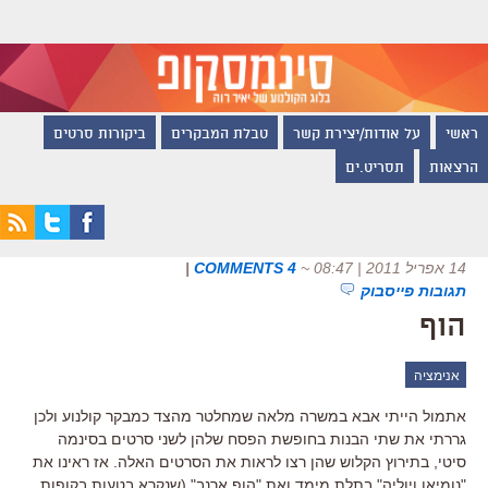
ראשי
על אודות/יצירת קשר
טבלת המבקרים
ביקורות סרטים
הרצאות
תסריט.ים
14 אפריל 2011 | 08:47
~
4 COMMENTS
|
תגובות פייסבוק
הוף
אנימציה
אתמול הייתי אבא במשרה מלאה שמחלטר מהצד כמבקר קולנוע ולכן
גררתי את שתי הבנות בחופשת הפסח שלהן לשני סרטים בסינמה
סיטי, בתירוץ הקלוש שהן רצו לראות את הסרטים האלה. אז ראינו את
"נומיאו ויוליה" בתלת מימד ואת "הופ ארנב" (שנקרא בטעות בקופות