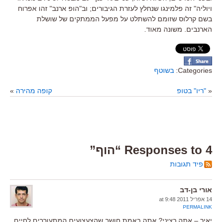
ויוליה" זה פלמינגו שנחלץ לעזרת הגיבורים; וב"הופ ארנב" זהו אפרוח
בשם קרלוס שזומם להשתלט על מפעל הממתקים של שושלת
הארנבים. משונה מאוד.
Categories:
בשוטף
«
"ריו" בטופ
קופה מהירה
»
4 Responses to “הוף”
פיד תגובות
אורי בן-דב
14 אפריל 2011 at 9:48
PERMALINK
יאיר – אתה רציני? אתה באמת חושב שהצעצועים המתעוררים לחיים