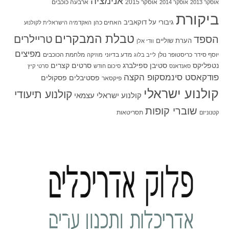
אנימציה
אוסקר 2015
ארבעה כוכבים
אוסקר 2013
אוסקר 2014
ביקורת
גיבורי על
דוקאביב
האחים כהן
האקדמיה הישראלית לקולנוע
טבלת המבקרים
טריילרים
הספד
הערת שוליים
וודי אלן
מפיצים
יוסף סידר
כריסטופר נולן
מדע בדיוני
מלחמת הכוכבים
לייב בלוג
מוזיקה
סטיבן ספילברג
סרטים קצרים
נטפליקס
סאנדאנס
סיכום חודש
סרטי קיץ
פודקאסט סינמסקופ הקצה
פסטיבלים
פסקולים
פיקסאר
קולנוע ישראלי
קולנוע תיעודי
קולנוע ישראלי עצמאי
שוברי קופות
תסריטאות
קטנוניזם