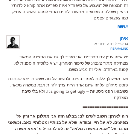
זה המצאה של "צעצוע של סיפור"? איזה ספרים אתה קורא לילדות?
הרעיון שעולם הצעצועים מתעורר לחיים מחוץ למבט האנשים עתיק
כמו צעצועים עצמם.
REPLY
איתן
14 אפריל 2011 at 10:11
PERMALINK
יש איזה עניין עם ספרדים. אני מזכיר לך גם את הסצינה המאוד
מצחיקה מתוך צעצוע של סיפור האחרון. יש אוכלוסיה היספנית לא
קטנה בארה"ב. אולי זה מגיע משם.
ואני מציע לך ללכת לעמוד בפינה ולחשוב על מה שעשית. יצא שכתבת
פוסט מתלונן על זה שיום אחד היית צריך להיות אבא במשרה מלאה.
כשיבואו הפמיניסטיות – It's going to get ugly, ולא בלי סיבה
מוצדקת.
===================
רוה לאיתן: חשוב לשים לב: בבלוג הזה אני מתלונן אך ורק על
מפיצים. לא על חיי, ובוודאי שלא על בנותיי ומטלותיי כאב. וכשאני
מדבר על "אבא במשרה מלאה" זה לא להבדיל מ"אמא משרה