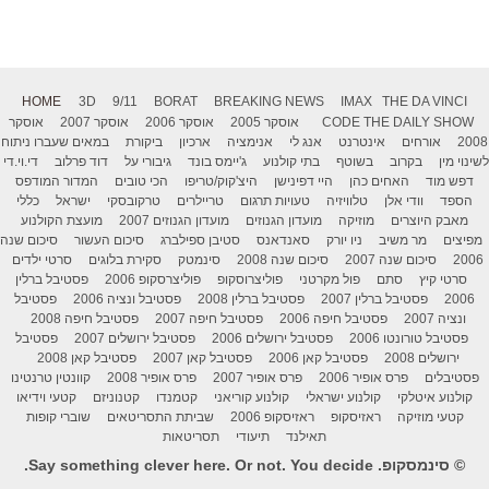
HOME
3D
9/11
BORAT
BREAKING NEWS
IMAX
THE DA VINCI
THE DAILY SHOW
CODE
אוסקר 2005
אוסקר 2006
אוסקר 2007
אוסקר
2008
אורחים
אינטרנט
אנג לי
אנימציה
ארכיון
ביקורת
במאים שעברו ניתוח
לשינוי מין
בקרוב
בשוטף
בתי קולנוע
ג'יימס בונד
גיבורי על
דוד פרלוב
די.וי.די
דפש מוד
האחים כהן
היי דפינישן
היצ'קוק/טריפו
הכי טובים
המדור המודפס
הספד
וודי אלן
טלוויזיה
טעויות תרגום
טריילרים
טרקובסקי
ישראל
כללי
מאבק היוצרים
מוזיקה
מועדון הגנוזים
מועדון הגנוזים 2007
מועצת הקולנוע
מפיצים
מר משיב
ניו יורק
סאנדאנס
סטיבן ספילברג
סיכום העשור
סיכום שנה
2006
סיכום שנה 2007
סיכום שנה 2008
סינמטק
סקירת בלוגים
סרטי ילדים
סרטי קיץ
סתם
פול מקרטני
פוליצרוסקופ
פוליצרסקופ 2006
פסטיבל ברלין
2006
פסטיבל ברלין 2007
פסטיבל ברלין 2008
פסטיבל ונציה 2006
פסטיבל
ונציה 2007
פסטיבל חיפה 2006
פסטיבל חיפה 2007
פסטיבל חיפה 2008
פסטיבל טורונטו 2006
פסטיבל ירושלים 2006
פסטיבל ירושלים 2007
פסטיבל
ירושלים 2008
פסטיבל קאן 2006
פסטיבל קאן 2007
פסטיבל קאן 2008
פסטיבלים
פרס אופיר 2006
פרס אופיר 2007
פרס אופיר 2008
קוונטין טרנטינו
קולנוע איטלקי
קולנוע ישראלי
קולנוע קוריאני
קטמנדו
קטנוניזם
קטעי וידיאו
קטעי מוזיקה
ראזיסקופ
ראזיסקופ 2006
שביתת התסריטאים
שוברי קופות
תאילנד
תיעודי
תסריטאות
© סינמסקופ. Say something clever here. Or not. You decide.