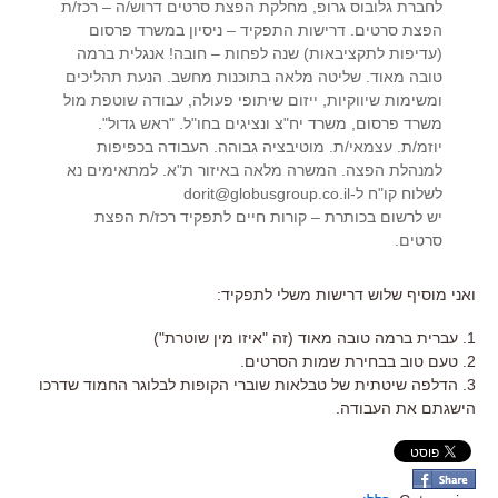
לחברת גלובוס גרופ, מחלקת הפצת סרטים דרוש/ה – רכז/ת
הפצת סרטים. דרישות התפקיד – ניסיון במשרד פרסום
(עדיפות לתקציבאות) שנה לפחות – חובה! אנגלית ברמה
טובה מאוד. שליטה מלאה בתוכנות מחשב. הנעת תהליכים
ומשימות שיווקיות, ייזום שיתופי פעולה, עבודה שוטפת מול
משרד פרסום, משרד יח"צ ונציגים בחו"ל. "ראש גדול".
יוזמ/ת. עצמאי/ת. מוטיבציה גבוהה. העבודה בכפיפות
למנהלת הפצה. המשרה מלאה באיזור ת"א. למתאימים נא
לשלוח קו"ח ל-dorit@globusgroup.co.il
יש לרשום בכותרת – קורות חיים לתפקיד רכז/ת הפצת
סרטים.
ואני מוסיף שלוש דרישות משלי לתפקיד:
1. עברית ברמה טובה מאוד (זה "איזו מין שוטרת")
2. טעם טוב בבחירת שמות הסרטים.
3. הדלפה שיטתית של טבלאות שוברי הקופות לבלוגר החמוד שדרכו
הישגתם את העבודה.