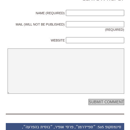
NAME (REQUIRED)
MAIL (WILL NOT BE PUBLISHED)
(REQUIRED)
WEBSITE
סינמסקופ 505: ״ספיידרמן״, פרסי אופיר, ״בוסית בהפרעה״,