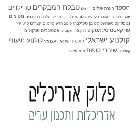
טבלת המבקרים
טריילרים
הספד
הערת שוליים
וודי אלן
מפיצים
יוסף סידר
כריסטופר נולן
מדע בדיוני
מלחמת הכוכבים
לייב בלוג
מוזיקה
סטיבן ספילברג
סרטים קצרים
נטפליקס
סאנדאנס
סיכום חודש
סרטי קיץ
פודקאסט סינמסקופ הקצה
פסטיבלים
פסקולים
פיקסאר
קולנוע ישראלי
קולנוע תיעודי
קולנוע ישראלי עצמאי
שוברי קופות
תסריטאות
קטנוניזם