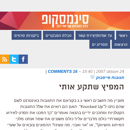
ראשי
על אודות/יצירת קשר
טבלת המבקרים
ביקורות סרטים
הרצאות
תסריט.ים
24 אוגוסט 2007 | 19:40
~
16 COMMENTS
|
תגובות פייסבוק
המפיץ שתקע אותי
מעניין מה חושבים ראשי ג.ג בקוראם את התגובות באינטרנט לשם
שהם נתנו ל"Knocked Up". האם הם רואים את שלל התגובות
הקטלניות ומחככים ידיים בהנאה ואומרים "כן! הפכנו את הסרט לאירוע
תקשורתי! כולם מדברים עליו! כולם משננים את שמו! אנחנו מלכי
המיתוג והשיווק!", או "אוי ואבוי, מה עשינו? ההמונים צובאים על שערי