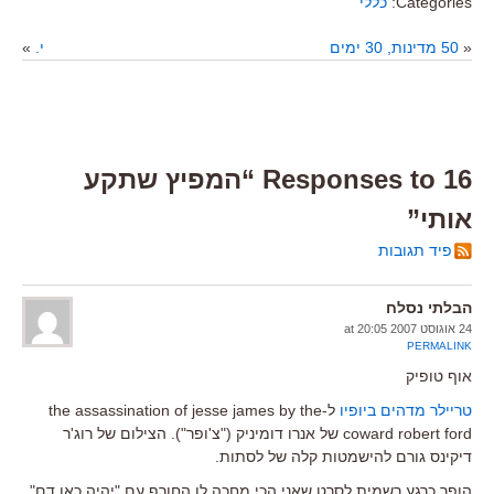
Categories:
כללי
«
50 מדינות, 30 ימים
י.
»
16 Responses to “המפיץ שתקע
אותי”
פיד תגובות
הבלתי נסלח
24 אוגוסט 2007 at 20:05
PERMALINK
אוף טופיק
טריילר מדהים ביופיו
ל-the assassination of jesse james by the
coward robert ford של אנרו דומיניק ("צ'ופר"). הצילום של רוג'ר
דיקינס גורם להישמטות קלה של לסתות.
הופך כרגע רשמית לסרט שאני הכי מחכה לו החורף עם "יהיה כאן דם"