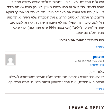
האנגלית התקנית. מעין ביטוי. "תפוס ת'גלים" עושה עבודה מספיק
טובה לדעתי. בלי קשר זה סרט פשוט מצויין. אני רק רוצה שאתה תגיד
לי, יאיר, מה היה עושה את העבודה טוב יותר. לא כדי לעשות לך דווקא
ולהציב לך אתגר, לא סתם להדגיש את העובדה שלא ראיתי אותך נותן
דוג' לשם טוב יותר, אפילו שזו לא העבודה שלך. תן לי דוג' לשם טוב
יותר מ-"תפוס ת'גלים" (ואני בטוח 99% שיש אחד כזה), כדי שאני
אהיה שלם עם עצמי.
רוה לאמיר: "תפוס את הגלים".
REPLY
תרגומון
2 ספטמבר 2007 at 10:18
PERMALINK
שלום יאיר,
רק על-מנת לוודא (מכרים משותפים שלנו טוענים שהתשובה לשאלה
הבאה היא חיובית), את אתר "תרגומון שמות סרטים" אתה מכיר, כן?
REPLY
Leave a Reply