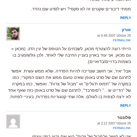
ממתי דיבורים שקטים זה לא סקסי? ויש לסרט שם נהדר.
REPLY
אורון
25 אוגוסט 2007 at 0:48
PERMALINK
הייתי רוצה להצטרף מכאן, לשבחים על הטופס של עין הדג. (מכאן =
גם מכאן. אני עוד בארון בעניין החיבה שלי לאתר, ולכן גולש/מגיב בו
בשמות בדויים/בדואיים).
אבל יאיר, אני חושב שצריכה להיות הפרדה, שלא ממש עשית. אפשר
לתרגם שם של סרט באופן שאינו טועם ממש את השם המקורי, כמו
במקרה של "תפוס ת'גלים" או "מבול של צרות". ואפשר, כמו במקרה
של "הדייט ש…" ו"סופרבד", לתרגם שם של סרט באופן כזה שאף אחד
לא ירצה לצפות בו לעולם. אלה שתי קטגוריות נפרדות, בעיניי לפחות.
REPLY
פלונטר
25 אוגוסט 2007 at 2:12
PERMALINK
אני לא חושב ש"מבול של צרות" הוא שם גרוע בפני עצמו.