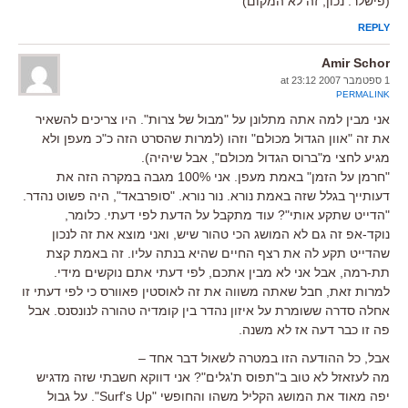
(פישלר: נכון, זה לא המקום)
REPLY
Amir Schor
1 ספטמבר 2007 at 23:12
PERMALINK
אני מבין למה אתה מתלונן על "מבול של צרות". היו צריכים להשאיר
את זה "אוון הגדול מכולם" וזהו (למרות שהסרט הזה כ"כ מעפן ולא
מגיע לחצי מ"ברוס הגדול מכולם", אבל שיהיה).
"חרמן על הזמן" באמת מעפן. אני 100% מגבה במקרה הזה את
דעותייך בגלל שזה באמת נורא. נור נורא. "סופרבאד", היה פשוט נהדר.
"הדייט שתקע אותי"? עוד מתקבל על הדעת לפי דעתי. כלומר,
נוקד-אפ זה גם לא המושג הכי טהור שיש, ואני מוצא את זה לנכון
שהדייט תקע לה את רצף החיים שהיא בנתה עליו. זה באמת קצת
תת-רמה, אבל אני לא מבין אתכם, לפי דעתי אתם נוקשים מידי.
למרות זאת, חבל שאתה משווה את זה לאוסטין פאוורס כי לפי דעתי זו
אחלה סדרה ששומרת על איזון נהדר בין קומדיה טהורה לנונסנס. אבל
פה זו כבר דעה אז לא משנה.
אבל, כל ההודעה הזו במטרה לשאול דבר אחד –
מה לעזאזל לא טוב ב"תפוס ת'גלים"? אני דווקא חשבתי שזה מדגיש
יפה מאוד את המושג הקליל משהו והחופשי "Surf's Up". על גבול