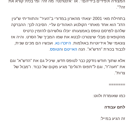
המצודה ולפידים בידיהם!". או "אינטרנט? מה זה? ומי בכלל קורא את
זה?".
בתחילת מאי 2001 יצאתי מהארון במדורי ב"העיר" והתוודיתי ש"עין
הדג" הוא אחד מאתרי הקולנוע האהודים עליי. הסיבה לכך: ההברקה
שלהם לפרסם טופס באמצעותו יוכלו גולשיהם להזמין כרטיס
מהקופאים מבלי שיצטרכו לבטא את שמו המביך של הסרט. והיה אז
צונאמי של אידיוטיות באולמות.
היזכרו נא
. ועכשיו הם מכים שנית,
לכבוד בכורת "הדש"א". הנה
האייטם
ו
הטופס
.
אלא שתוך חודש נזדקק כבר לטופס חדש, שיכיל גם את "הדש"א" וגם
את "חעה"ז", וגם ל"תפוס ת'גלים" מגיע מקום של כבוד. ו"מבול של
צרות".
=======
כמו שאומרת ולווט:
לחם עבודה
זה הגיע במייל: