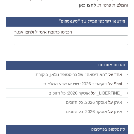
והמלצות פרטיות.
לחצו כאן
הירשמו לעדכוני המייל של ״סינמסקופ״
הכניסו כתובת אימייל ולחצו אנטר
תגובות אחרונות
אחד
על
״האודיסאה״ של כריסטופר נולאן, ביקורת
Shai
על
דוקאביב 2026: שש או שבע המלצות
_LiBERTiNE_
על
אוסקר 2026: כל הזוכים
איתן
על
אוסקר 2026: כל הזוכים
איתן
על
אוסקר 2026: כל הזוכים
סינמסקופ בפייסבוק