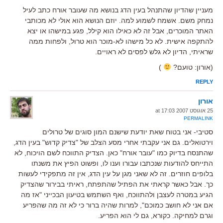
מעניין שהדיון שהתנהל בעין הדג בנושא מה שעובר אורח כתב לעיל
נמחק משם. אשמח לשמוע למה. יוזם הנושא הוא אולי לא מכותבי
האתר המוכרים, אבל זה לא כאילו הוא קילל, פגע במישהו או יצא
להתקפה אישית. לא כל מישהו לא-מוכר הוא טרול, ולפחות ממה
שראיתי, הדיון לא גלש לפסים לא ראויים.
(אורון: טועם?
)
REPLY
אורון
25 אוגוסט 2007 at 17:03
PERMALINK
סטיבי- אני בטוח שאת יודעת שישנם המון סוגים של טרולים
וירטואלים. גם אני עקבתי אחרי מסע הצלב של "צדיק קדוש" בעין הדג,
שהתנסח בדיוק כמו "עובר אורח" כאן. הצדיק התווכח לשם הויכוח, לא
התייחס להודעות שנכתבו עבורו וענו לו, ופשוט הפיץ את משנתו
בלופים חוזרים. זה לא שאני מגן על עין הדג, אין זה מתפקידי לעשות
כך. אבל כאשר קראתי את הפתיל שהתפתח, ראיתי בבירור שהצדיק
הגיע במטרה לעצבן ולהתווכח, ואף השתמש בטיעון הבכייני "אז מה
אם אני לא חושב כמוכם", למרות שהיה ברור כי לא זה מה שהפריע
וגרם למחיקה. כקורא, גם לי הוא הפריע.