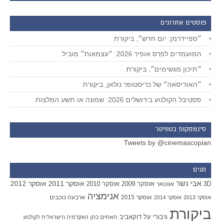
פוסטים אחרונים
״ספיידרמן: יום חדש״, ביקורת
המועמדים לפרס אופיר 2026: ״עצמאות״ מוביל
״תיכון מגשימים״, ביקורת
״האודיסאה״ של כריסטופר נולאן, ביקורת
פסטיבל הקולנוע בירושלים 2026: שמונה או תשע המלצות
סינמסקופ בטוויטר
Tweets by @cinemascopian
תגים
אבי נשר
אוסקר 2011
אוסקר 2012
אוסקר 2009
אוסקר 2010
3D
אווטאר
אנימציה
אוסקר 2015
ארבעה כוכבים
אוסקר 2013
אוסקר 2014
ביקורת
גיבורי על
דוקאביב
האחים כהן
האקדמיה הישראלית לקולנוע