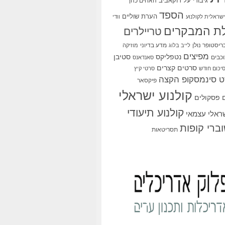
גיבורי על
דוקאביב
האחים כהן
הספד
הערת שוליים
שראלית לקולנוע
וודי
ת המבקרים
טריילרים
ריסטופר נולן
מדע בדיוני
לייב בלוג
מוזיקה
מפיצים
סטיבן
נטפליקס
כבים
סאנדאנס
סרטים קצרים
יכום חודש
סרטי קיץ
 סינמסקופ הקצה
פיקסאר
קולנוע ישראלי
פסקולים
קולנוע תיעודי
שראלי עצמאי
ברי קופות
תסריטאות