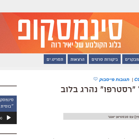
מבקרים
ביקורות סרטים
הרצאות
תסריט.ים
|
תגובות פייסבוק
 "רסטרפו" נהרג בלוב
״בוסית 
נגן
ין) עם סבסטיאן יאנגר
00
אודיו