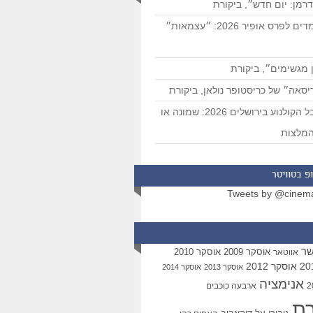
רמן: יום חדש״, ביקורת
המועמדים לפרס אופיר 2026: ״עצמאות״
 מגשימים״, ביקורת
סאה״ של כריסטופר נולאן, ביקורת
פסטיבל הקולנוע בירושלים 2026: שמונה או
מלצות
פ בטוויטר
Tweets by @cinem
שר
אוסקר 2009
אוסקר 2010
אווטאר
אוסקר 2012
אוסקר 2013
אוסקר 2014
אנימציה
ארבעה כוכבים
רת