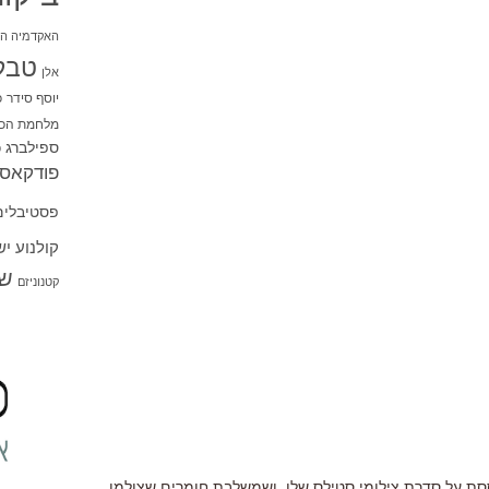
האקדמיה הי
טבל
אלן
יוסף סידר
כ
מלחמת הכו
ספילברג
ס
פודקאסט
פסטיבלים
קולנוע י
שו
קטנוניזם
בוססת על סדרת צילומי סטילס שלו, ושמשלבת חומרים שצולמו