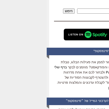
להגביר
או
חיפוש
להנמיך
עוצמת
שמע.
סינמסקופ"
ור לממן את פעילות הבלוג, טבלת
והפודקאסט? מוזמנים לבקר
בדף שלי
ולבחור לכם את אחת מדרגות
ולהצטרף לקבוצות הסודיות של
" לקבלת עדכונים והמלצות פרטיות.
לעדכוני המייל של ״סינמסקופ״