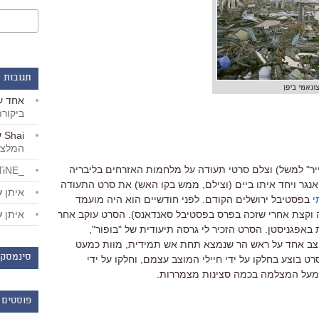
תגובות 
ונאמי ביפן
אחד
ע
ביקור
Shai
ע
המלצו
ייר" למשל) וצלם סרטי תעודה על מלחמות האזרחים בליבריה
_LiBERTiNE_
יאנגר ויחד איתו ביים (וצילם, ממש בקו האש) את סרט התעודה
איתן
ע
י
בפסטיבל ירושלים הקודם. לפני חודשיים הוא היה מועמד
איתן
ע
ה וקצת אחרי שזכה בפרס בפסטיבל סאנדאנס). הסרט עוקב אחר
באפגניסטן. הסרט הזכיר לי גרסה תיעודית של "בופור",
צב אחד על ראש הר שנמצא תחת אש תמידית, מוות כמעט
סינמסקו
רט בוצע בחלקו על ידי חיילי המוצב עצמם, וחלקו על ידי
ש מעל המצלמה בכמה סצינות מצמררות.
פוסטים 