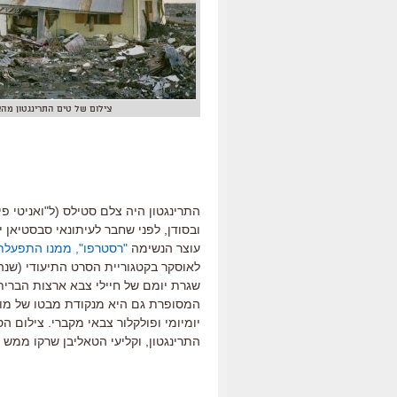
צילום של טים התרינגטון מהצ
התרינגטון היה צלם סטילס (ל"ואניטי פ
ובסודן, לפני שחבר לעיתונאי סבסטיאן 
עוצר הנשימה
"רסטרפו", ממנו התפעלת
לאוסקר בקטגוריית הסרט התיעודי (שנ
שגרת יומם של חיילי צבא ארצות הברית 
המסופרת גם היא מנקודת מבטו של מו
יומיומי ופולקלור צבאי מקברי. צילום הס
התרינגטון, וקליעי הטאליבן שרקו ממ