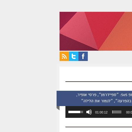
סינמסקופ 505: ״ספיידרמן״, פרסי אופיר,
בהפרעה״, ״לגמור את הלילה״
השתמש
01:00:12
00:
במקש
למעלה/למטה
כדי