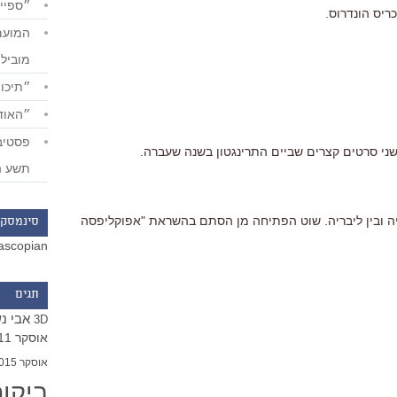
״ספייד
ריס הונדרוס.
מוביל
״תיכון
״האודי
ני סרטים קצרים שביים התרינגטון בשנה שעברה.
תשע ה
אנגליה ובין ליבריה. שוט הפתיחה מן הסתם בהשראת "אפוקליפסה
סינמסקו
ascopian
תגים
אבי נ
3D
אוסקר 2011
אוסקר 2015
ביקו