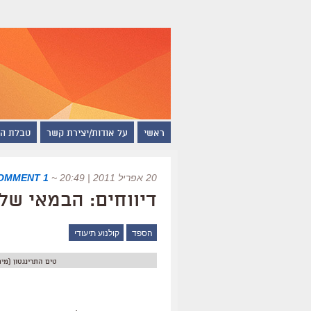
ראשי
על אודות/יצירת קשר
טבלת ה
20 אפריל 2011 | 20:49
~
1 COMMENT
דיווחים: הבמאי של
הספד
קולנוע תיעודי
טים התרינגטון (מימ