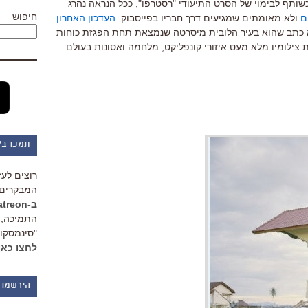
שותף לבימוי של הסרט התיעודי "רסטרפו", ככל הנראה נהרג
חיפוש
ם
ולא מאומתים שמגיעים דרך חבריו בפייסבוק.
העדכון האחרון
וא כתב שהוא בעיר הלובית מיסרטה שנמצאת תחת הפגזת כוחות
 צילומיו מלא מעט איזורי קונפליקט, מלחמה ואסונות בעולם
תמכו ב"
רוצים לעז
המבקרים 
ב-Patreon
התמיכה, 
"סינמסקופ
לחצו כאן
הירשמו 