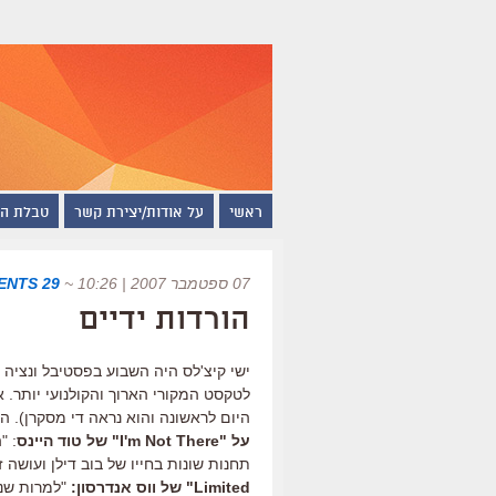
ראשי
על אודות/יצירת קשר
טבלת ה
07 ספטמבר 2007 | 10:26
~
29 COMMENTS
הורדות ידיים
ישי קיצ'לס היה השבוע בפסטיבל ונציה
לטקסט המקורי הארוך והקולנועי יותר
היום לראשונה והוא נראה די מסקרן). ה
על "I'm Not There" של טוד היינס
: "
תחנות שונות בחייו של בוב דילן ועושה 
Limited" של ווס אנדרסון: