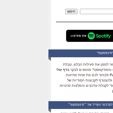
להגביר
או
חיפוש
להנמיך
עוצמת
שמע.
סינמסקופ"
ור לממן את פעילות הבלוג, טבלת
והפודקאסט? מוזמנים לבקר
בדף שלי
ולבחור לכם את אחת מדרגות
ולהצטרף לקבוצות הסודיות של
" לקבלת עדכונים והמלצות פרטיות.
לעדכוני המייל של ״סינמסקופ״