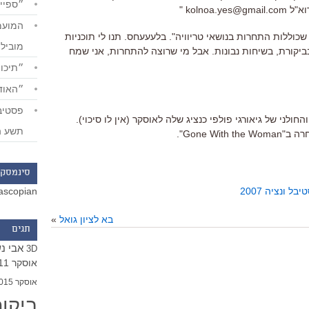
״ספייד
כוללות התחרות בנושאי טריוויה". בלעעעחס. תנו לי תוכניות
מוביל
בביקורת, בשיחות נבונות. אבל מי שרוצה להתחרות, אני שמח
״תיכון
״האודי
לני של גיאורגי פולפי כנציג שלה לאוסקר (אין לו סיכוי).
תשע ה
Gone Wi".
סינמסקו
ascopian
בל ונציה 2007
בא לציון גואל
»
תגים
אבי נ
3D
אוסקר 2011
אוסקר 2015
ביקו