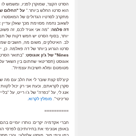
הסרט הקצר, שמוקרן לפניו, ומשמש לו מ
הוא סרטו החלש ביותר."
על "החלום של
מתקרב לסרטיו הגדולים של המאסטרו המ
לשאוב נחמה מסוימת מכך שאלן עדיין אי
דה פלמה
: "מה אני אגיד לכם, זה פשוט 
יותר, בסוף הסרט יש חמש דקות של תמו
לב. האיטלקים, משום מה, חושבים שמדו
סרטו הגרוע ביותר של דה פאלמה. כן, 
Nines" של ג'ון אוגוסט
אוגוסט (תסריטאי שחתום בין השאר על “
מטומטם ומלא חשיבות עצמית".
סקרן לקראתם, וכעת אני רק יכול לקוו
אנג לי, על "כפרה" של ג'ו רייט, על "בל
טריניטי".
מומלץ לקרוא
.
==========
חברי אקדמיה יקרים: נותרו יומיים בהם
באופן אנונימי את בחירותיכם לפרסי ה
כמו ציפי מור, מוסקו אלקלעי, והכי מסק