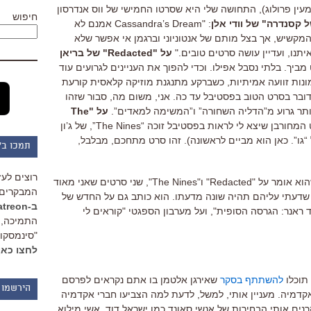
עין פרולוג), התחושה שלי היא שסרטו החמישי של ווס אנדרסון
חיפוש
 קסנדרה" של וודי אלן
: "Cassandra’s Dream אמנם לא
קשיש, אך בצל מותם של אנטוניוני וברגמן אי אפשר שלא
תנו, ועדיין עושה סרטים טובים."
על "Redacted" של בריאן
מביך. בלתי נסבל אפילו. וכדי להפוך את העניינים לגרועים עוד
נות זוועה אמיתיות, כשברקע מתנגנת מוזיקה קלאסית קורעת
בר בסרט הטוב בפסטיבל עד כה. אני, משום מה, סבור שזהו
יותר גרוע מ”הדליה השחורה” ו”המשימה למאדים”.
על "The
: "בתואר הסרט המחורבן שיצא לי לראות בפסטיבל זוכה “The Nines”, של ג’ון
גו”. כאן הוא מביים לראשונה). זהו סרט מתחכם, מבלבל,
תמכו ב"
רוצים לעז
קיצ'לס קצת שובר לי את הלב עם מה שהוא אומר על "Redacted" ו"The Nines", שני סרטים שאני מאוד
המבקרים 
ת שדעתי עליהם תהיה שונה מדעתו. הוא כותב גם על החדש של
ב-Patreon
ייד ראנר: הגרסה הסופית", ועל מערבון הספגטי "קוראים לי
התמיכה, 
"סינמסקופ
לחצו כאן
 תוכלו
להשתתף בסקר
שאירגן אלטמן בו אתם נקראים לפרסם
הירשמו 
אקדמיה. מעניין אותי, למשל, לדעת למה הצביעו חברי אקדמיה
רנים אותי הבחירות של אנשי סאונד כמו ישראל דוד, אשי מילוא,