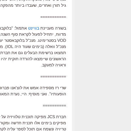
גיל תורן ואחרים, שעבדו ביותר מהפקה 
===========
בשורה מעניינת
בוויינט
אתמול: "בלוקבא
מדווח, יתחיל לפעול לקראת סוף השנה, 
VOD בסטרימינג. מנכ"ל בלוקבאסטר י
מנכ"ל 
תמצאו ברשימת הבעלים גם את חברת פור
הראשונים שיימצאו להורדה חוקית יהיו 
וראויה למעקב.
===========
שרי רז מספידה אמש את לוצ'אנו פברוטי
הופעותיו". ואני מוסיף: היי, נערת המאה ה-20, אל תשכחי את תקליטי הגר
==========
חברת JCS מפיקה תוכנית טלוויז
מפיקים בימים אלו תכנית חדשה ומקורי