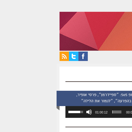
סינמסקופ 505: ״ספיידרמן״, פרסי אופיר,
בהפרעה״, ״לגמור את הלילה״
השתמש
01:00:12
00:
במקש
למעלה/למטה
כדי