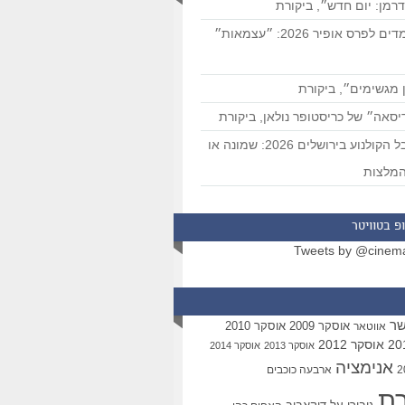
רמן: יום חדש״, ביקורת
המועמדים לפרס אופיר 2026: ״עצמאות״
 מגשימים״, ביקורת
סאה״ של כריסטופר נולאן, ביקורת
פסטיבל הקולנוע בירושלים 2026: שמונה או
מלצות
פ בטוויטר
Tweets by @cinem
שר
אוסקר 2009
אוסקר 2010
אווטאר
אוסקר 2012
אוסקר 2013
אוסקר 2014
אנימציה
ארבעה כוכבים
רת