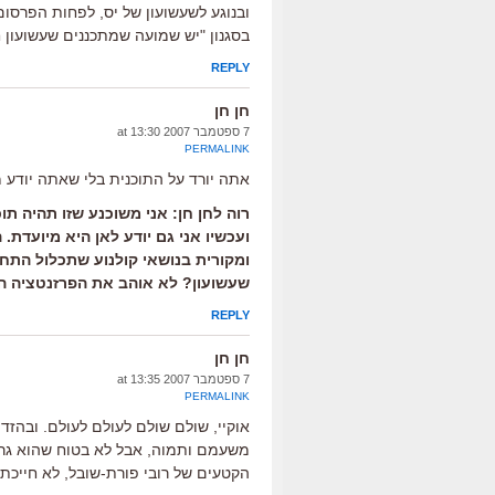
ובנוגע לשעשועון של יס, לפחות הפרסו
בסגנון "יש שמועה שמתכננים שעשועון
REPLY
חן חן
7 ספטמבר 2007 at 13:30
PERMALINK
אתה יורד על התוכנית בלי שאתה יודע מ
רוה לחן חן: אני משוכנע שזו תהיה ת
ועכשיו אני גם יודע לאן היא מיועדת.
ומקורית בנושאי קולנוע שתכלול התח
שעשועון? לא אוהב את הפרזנטציה ה
REPLY
חן חן
7 ספטמבר 2007 at 13:35
PERMALINK
אוקיי, שולם שולם לעולם לעולם. ובהזד
משעמם ותמוה, אבל לא בטוח שהוא גרוע
הקטעים של רובי פורת-שובל, לא חייכתי