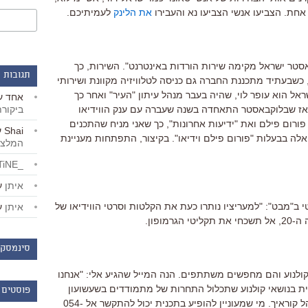
אחת. הצביעו אנשי הצביעו נא והעבירו
את הלינק
לעמיתיכם.
סטר ישראל מקימה שירות הורדות באינטרנט". השירות, כך
תגובות 
כשבעתיד מתכננת החברה גם כניסה לטלוויזיה מקוונת ושירותי
שראל הוא עופר לוי, שהיה בעבר מנהל עיתון "העיר" ואחר כך
אחד
ע
ביקור
וואלה (בימים שעוד היה IOL). מאז שבלוקבאסטר התאחדה בשנה שעברה עם ענק הווידיאו
ום פילם ואת "ידיעות אחרונות", כך שאני מניח שהתכנים
Shai
ע
אלה בבעלות "פורום פילם וידיאו". בקיצור, התפתחות מעניינת
המלצו
_LiBERTiNE_
איתן
ע
 ב"מבט": "למעריציו נותרו כעת את הקלטות וסרטי הווידיאו של
איתן
ע
מופון.
סינמסקו
יה על קולנוע והם מחפשים משתתפים. הנה המייל שהגיע אלי: "אנחנו
ת בנושאי קולנוע שתכלול התחרות של מתמודדים בשעשועון
פוסטים 
טריויה ונשמח אם תוכל לספר עליה לקהל קוראיך. מי שמעוניין להופיע בתכנית יכול להתקשר אל 054-