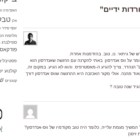
האקדמיה הי
טבל
אלן
יוסף סידר
כ
מלחמת הכו
ספילברג
ס
פודקאסט
ומר על ווס אנדרסון: באתי להקרנה עם הרגשה שאנדרסון הוא
פסטיבלים
 הנהדר, צריך להגיע ה-מאסטרפיס. והוא לא הגיע. במקום זה,
קולנוע י
ומאוד מהנה. אולי מקור האכזבה היא ההרגשה שווס אנדרסון דורך
שו
קטנוניזם
משיך מגמת עלייה, כלומר היה טוב מקודמיו של ווס-אנדרסון?
זיסו)