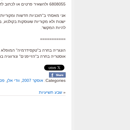
6808055 ולהשאיר פרטים או לכתוב לדוא"ל kolnoa.yes@gmail.com "
אני מאסתי ב"תוכניות חדשות ומקוריות ש
ישנות ולא מקוריות שעוסקות בקולנוע, 
להיות המקשר.
===========
הונגריה בחרה ב"טקסידרמיה" המופלא והחו
אוסטריה בחרה ב"הזייפנים" ונורווגיה בחרה ב"th the Woman
Categories:
אוסקר 2007
,
וודי אלן
,
פסטי
«
שבע תשיעיות