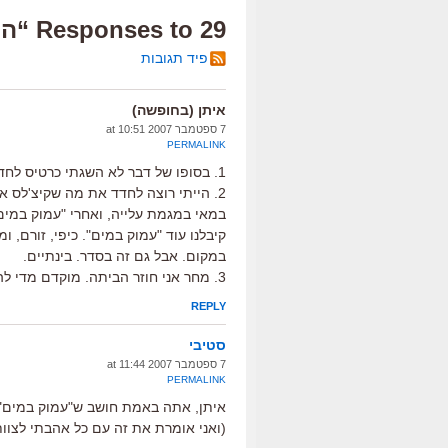
29 Responses to “הורדות ידיים”
פיד תגובות
איתן (בחופשה)
7 ספטמבר 2007 at 10:51
PERMALINK
1. בסופו של דבר לא השגתי כרטיס לחדש של גיתאי. נו, טוב. בהזדמנות אחרת.
2. הייתי רוצה לחדד את מה שקיצ'לס א
במאי במגמת עלייה, ואחרי "עמוק במים"
קיבלנו עוד "עמוק במים". כיפי, זורם, 
במקום. אבל גם זה בסדר. בינתיים.
3. מחר אני חוזר הביתה. מוקדם מדי להגיד שנה טובה ?
REPLY
סטיבי
7 ספטמבר 2007 at 11:44
PERMALINK
איתן, אתה באמת חושב ש"עמוק במים" ה
(ואני אומרת את זה עם כל אהבתי לצוות 