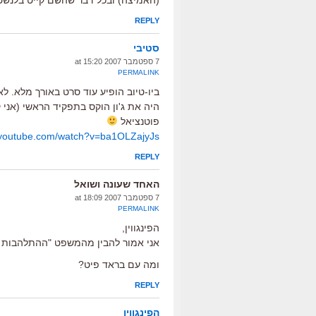
(האמיצה) ובכל דבר שהשם קייט בלנשט
REPLY
סטיבי
7 ספטמבר 2007 at 15:20
PERMALINK
ביו-טיוב הופיע עוד סרט באורך מלא. לא
היה את ג'ון הוקס בתפקיד הראשי (אני 
פוטנציאל
k.youtube.com/watch?v=ba1OLZajyJs
REPLY
האחד שעונה ושואל
7 ספטמבר 2007 at 18:09
PERMALINK
הפינגווין,
אני אמור להבין מהמשפט "ההתלהבות פח
ומה עם בראד פיט?
REPLY
הפינגווין