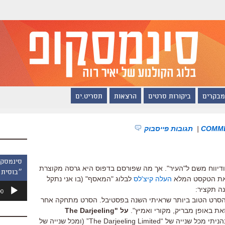
מבקרים
ביקורות סרטים
הרצאות
תסריט.ים
|
תגובות פייסבוק
 ודיווח משם ל"העיר". אך מה שפורסם בדפוס היא גרסה מקוצרת
״בוסית 
. את הטקסט המלא
העלה קיצ'לס
לבלוג "המאסף" (בו אני נתקל
נגן
נה תקציר:
00
אודיו
הסרט הטוב ביותר שראיתי השנה בפסטיבל. הסרט מתחקה אחר
זאת באופן מבריק, מקורי ואמיץ".
על "The Darjeeling
"למרות שנהניתי מכל שנייה של “The Darjeeling Limited” (ומכל שנייה של