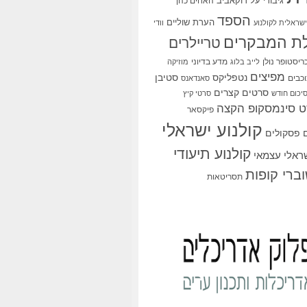
גיבורי על
דוקאביב
האחים כהן
הספד
הערת שוליים
שראלית לקולנוע
וודי
ת המבקרים
טריילרים
ריסטופר נולן
מדע בדיוני
לייב בלוג
מוזיקה
מפיצים
סטיבן
נטפליקס
כבים
סאנדאנס
סרטים קצרים
יכום חודש
סרטי קיץ
 סינמסקופ הקצה
פיקסאר
קולנוע ישראלי
פסקולים
קולנוע תיעודי
שראלי עצמאי
ברי קופות
תסריטאות