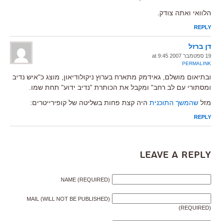
הלוואי ואתה צודק.
REPLY
דן ברזל
19 ספטמבר 2007 at 9:45
PERMALINK
ובתיאום מושלם, גאידמק מתארח בערוץ ניקולודיאון, מוצג כ"איש נדיב
ומסתורי עם לב רחב" ומקבל את הכותרת "נדיב ידוע" תחת שמו.
מזל
שהמשך התוכנית
היה קצת פחות בשליטה של קופירייטרים:
REPLY
Leave a Reply
NAME (REQUIRED)
MAIL (WILL NOT BE PUBLISHED)
(REQUIRED)