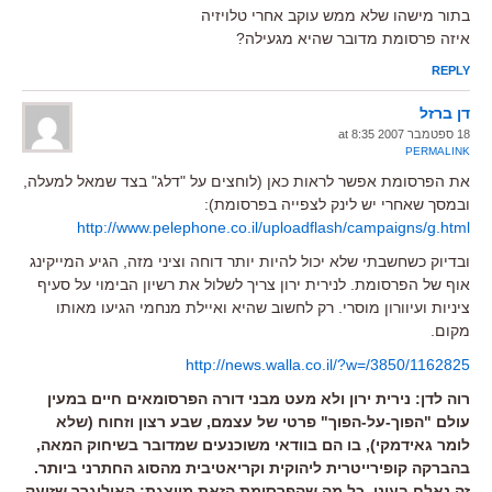
בתור מישהו שלא ממש עוקב אחרי טלויזיה
איזה פרסומת מדובר שהיא מגעילה?
REPLY
דן ברזל
18 ספטמבר 2007 at 8:35
PERMALINK
את הפרסומת אפשר לראות כאן (לוחצים על "דלג" בצד שמאל למעלה,
ובמסך שאחרי יש לינק לצפייה בפרסומת):
http://www.pelephone.co.il/uploadflash/campaigns/g.html
ובדיוק כשחשבתי שלא יכול להיות יותר דוחה וציני מזה, הגיע המייקינג
אוף של הפרסומת. לנירית ירון צריך לשלול את רשיון הבימוי על סעיף
ציניות ועיוורון מוסרי. רק לחשוב שהיא ואיילת מנחמי הגיעו מאותו
מקום.
http://news.walla.co.il/?w=/3850/1162825
רוה לדן: נירית ירון ולא מעט מבני דורה הפרסומאים חיים במעין
עולם "הפוך-על-הפוך" פרטי של עצמם, שבע רצון וזחוח (שלא
לומר גאידמקי), בו הם בוודאי משוכנעים שמדובר בשיחוק המאה,
בהברקה קופירייטרית ליהוקית וקריאטיבית מהסוג החתרני ביותר.
זה נאלח בעיני, כל מה שהפרסומת הזאת מייצגת: האוליגרך שזועק