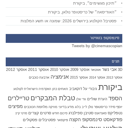
״תיכון מגשימים״, ביקורת
״האודיסאה״ של כריסטופר נולאן, ביקורת
פסטיבל הקולנוע בירושלים 2026: שמונה או תשע המלצות
סינמסקופ בטוויטר
Tweets by @cinemascopian
תגים
אבי נשר
אוסקר 2011
אוסקר 2012
אוסקר 2009
אוסקר 2010
3D
אווטאר
אנימציה
אוסקר 2015
ארבעה כוכבים
אוסקר 2013
אוסקר 2014
ביקורת
גיבורי על
דוקאביב
האחים כהן
האקדמיה הישראלית לקולנוע
טבלת המבקרים
טריילרים
הספד
הערת שוליים
וודי אלן
מפיצים
יוסף סידר
כריסטופר נולן
מדע בדיוני
מלחמת הכוכבים
לייב בלוג
מוזיקה
סטיבן ספילברג
סרטים קצרים
נטפליקס
סאנדאנס
סיכום חודש
סרטי קיץ
פודקאסט סינמסקופ הקצה
פסטיבלים
פסקולים
פיקסאר