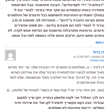
"רבולוציה" ו"די לקפיטליזם". הקיבה מתהפכת. אבל הפרסומת
מסתירה באותו ובמופתים גם שקר אחד בסיסי: לצערי יצא לי
במהלך השנתיים האחרונות להשתמש בכל הדגמים של הטלפונים
אותם מציעה החברה ב"חינם" – מוטורולה V3, סמסונג וה-LG,
וברור לי לגמרי למה הם מוצעים בחינם – הם פשוט מכשירים
איומים. גרוטאות מסורבלות ומיושנות עם הנדסת אנוש לקויה. לא
נותנים אותם חינם, זורקים אותם עלינו כאשפה לפח זבל אנושי.
REPLY
דן ברזל
18 ספטמבר 2007 at 13:58
PERMALINK
דן ליאיר – נו, שפלאפונים מעפנים יהיו הבעיות שלנו. אני יותר מודאג
מאיך שמחוץ לבועה הפירסומאית הציבור קולט את גאידמק כשהוא
ארוז יפה, קל לעיכול, ובעל אידיאולוגיה מאוד מטושטשת, שלא לומר
כאילו סוציאליסטית.
(אגב, אם אתה צריך יש לי קצת קשרים בקשרי לקוחות של פלאפון ;-))
רוה לדן: וואלה? אני לקוח פלאפון בכפייה. הקו שייך למקום
עבודתי. אנא בקש מקשריך להפעיל לקו שלי את שירותי הדור
השלישי. ידיעות אחרונות לא משלמים.