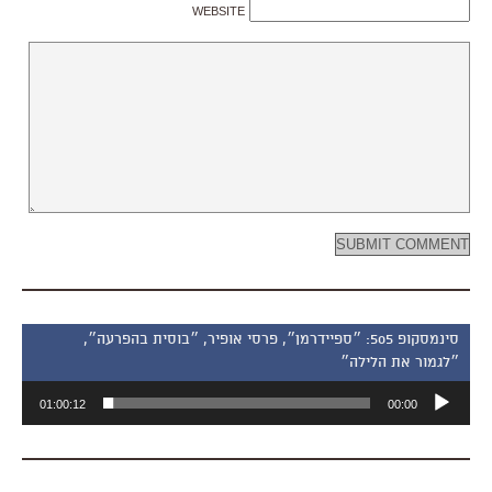
WEBSITE
סינמסקופ 505: ״ספיידרמן״, פרסי אופיר, ״בוסית בהפרעה״,
״לגמור את הלילה״
נגן
01:00:12
00:00
אודיו