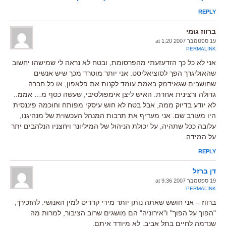
REPLY
ברווז גומי
19 ספטמבר 2007 at 1:20
PERMALINK
אני לא כל כך הזדעזעתי מהפרסומת, ובטח לא נראה לי שמישהו יחשוב
שהאוליגרך הפך לסוציאליסט. אני יותר מוטרד מכך שיש אנשים
שחושבים שגאידמק באמת עומד לקנות את פלאפון, או כל חברה
גדולה ורצינית אחרת. האיש ליצן אימפולסיבי, שעשה כסף מ… אממ..
לא יודע בדיוק ממה, אבל בטח לא חוש עיסקי מפותח וחוכמה פיננסית
היו מעורב שם. אני מעדיף את תרבות המנהל העכשוית של מנהיגנו,
עלובה ככל שתהיה, על יכולת הניהול של המיליונר ויחצניו הנלהבים יתר
על המידה.
REPLY
דן ברזל
19 ספטמבר 2007 at 9:36
PERMALINK
ברווז – אני חושש שאתה נותן יותר מידי קרדיט למין האנושי. להזכירך,
"הפוך על הפוך" ו"אירוניה" הם מושגים שרוב הציבור, למרות מה
שנדמה לחיים בתל אביב, לא מיודד איתם.