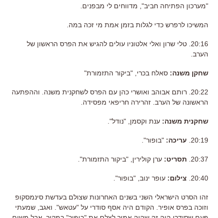
"מערכון הפתיחה חביב", מדווחים לי מבפנים.
המשיכו לרפרש כדי לגלות בזמן אמת מי זכה במה.
20:16. טלי שרון ואלי אלטוניו עולים להגיש את הפרס הראשון של
הערב.
שחקן משנה:
סאלח בכרי, "ביקור התזמורת"
20:22. רותם אבוהב ואושרי כהן עם הפרס לשחקנית משנה. וההפתעה
הראשונה של הערב. זהרירה חריפאי מפסידה.
שחקנית משנה:
ענת וקסמן, "נודל".
20:19.
עריכה:
"בופור".
20:37.
תסריט:
ערן קולירין, "ביקור התזמורת".
20:40.
צילום:
עופר ינוב, "בופור".
זהו הסרט הישראלי השני בשנים האחרונות שצולם בעדשת סינמסקופ
וזוכה בפרס אופיר. הקודם היה אסף סודרי על "עטאש". ואגב, שמעתי
פעם שסודרי היה זה שהיה אמור לצלם את "בופור" במקור, אבל משום