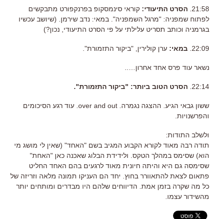
21:58.
הסרט התיעודי:
קוראי סינמסקופ בפרנקפורט מתבקשים
לפתוח שמפניה: "מרגל השמפניה". במאי: נדב שירמן. (שיושב עכשיו
בגרמניה וכותב תסריט עלילתי על פי הסרט התיעודי, נכון?)
22:09.
במאי:
ערן קולירין, "ביקור התזמורת".
נשאר עוד פרס אחד אחרון…..
22:14.
הסרט הטוב ביותר: "ביקור התזמורת".
ששון גבאי הגיע. ההצגה נגמרה. over and out. עוד רגע הסיכומים
והפרשנויות.
ולשלב התודות:
תודה רבה מאוד לקורא הקבוע המגיב בשם "האחד" (שאין לי מושג מי
הוא) שסימס במהלך הטקס. ולידידת הבלוג שאכנה כאן "האחת"
שסימסה גם היא והיתה חיונית מאוד לרגעים בהם האחד החליט
פתאום לצאת להתאוורר בחוץ. יחד הם העניקו תמונה מלאה וזריזה של
כל מה שקרה בזמן אמת. הדיווחים שלהם היו מבדרים ומותחים יותר
מהשידור עצמו.