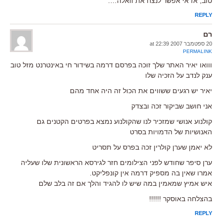
טוב, אז אי אפשר לנצח את וואלה….
REPLY
רם
20 ספטמבר 2007 at 22:39
PERMALINK
ווואו יאיר האתר שלך זוכה בפרסם דרמה בשידור חי באינטרנט מזל טוב
ענק לנדב על הזכיה שלו
יאיר יש רגעים ששווים את הכול זה היה אחד מהם
אני חושב שביקור זכה ובצדק
קולנוע אנושי שמזכיר לנו שהקולנוע נמצא בפרטים הקטנים גם
האנושיות של הדמויות בסרט
לא יאמן שערן קולרין זכה בפרס על תסריט
ערן סיפר שחודש לפני הצילומים חזר לגירסא הראשונית שלו שעליה
אמרו שאין בה מספיק דרמה אין קונפליקט.
איש אמיץ שמאמין במה שיש לו להגיד והלך אם זה בלב שלם
בהצלחה באוסקר !!!!!!
REPLY