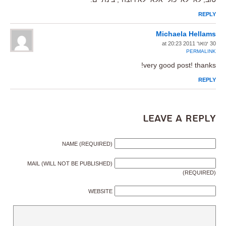
REPLY
Michaela Hellams
30 ינואר 2011 at 20:23
PERMALINK
very good post! thanks!
REPLY
Leave a Reply
NAME (REQUIRED)
MAIL (WILL NOT BE PUBLISHED)
(REQUIRED)
WEBSITE