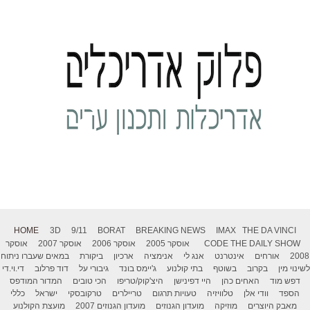
HOME
3D
9/11
BORAT
BREAKING NEWS
IMAX
THE DA VINCI
THE DAILY SHOW
CODE
אוסקר 2005
אוסקר 2006
אוסקר 2007
אוסקר
2008
אורחים
אינטרנט
אנג לי
אנימציה
ארכיון
ביקורת
במאים שעברו ניתוח
לשינוי מין
בקרוב
בשוטף
בתי קולנוע
ג'יימס בונד
גיבורי על
דוד פרלוב
די.וי.די
דפש מוד
האחים כהן
היי דפינישן
היצ'קוק/טריפו
הכי טובים
המדור המודפס
הספד
וודי אלן
טלוויזיה
טעויות תרגום
טריילרים
טרקובסקי
ישראל
כללי
מאבק היוצרים
מוזיקה
מועדון הגנוזים
מועדון הגנוזים 2007
מועצת הקולנוע