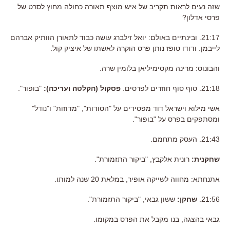
שזה נעים לראות תקריב של איש מוצף תאורה כחולה מחוץ לסרט של
פרסי אדלון?
21:17. ובינתיים באולם: יואל זילברג עושה כבוד לתאורן הוותיק אברהם
לייבמן. ודודו טופז נותן פרס הוקרה לאשתו של איציק קול.
והבונוס: מרינה מקסימיליאן בלומין שרה.
21:18. סוף סוף חוזרים לפרסים.
פסקול (הקלטה ועריכה):
"בופור".
אשי מילוא וישראל דוד מפסידים על "הסודות", "מדוזות" ו"נודל"
ומסתפקים בפרס על "בופור".
21:43. העסק מתחמם.
שחקנית:
רונית אלקבץ, "ביקור התזמורת".
אתנחתא: מחווה לשייקה אופיר, במלאת 20 שנה למותו.
21:56.
שחקן:
ששון גבאי, "ביקור התזמורת".
גבאי בהצגה, בנו מקבל את הפרס במקומו.