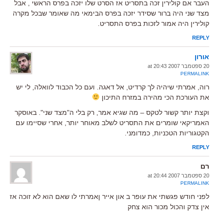
העבר אם קולירין זכה בתסריט אז הסרט שלו יזכה בפרס הראשי , אבל
מצד שני היה ברור שסידר יזכה בפרס הבימאי מה שאומר שבכל מקרה
קולירין היה אמור לזכות בפרס התסריט.
REPLY
אורון
20 ספטמבר 2007 at 20:43
PERMALINK
רוה, אמרתי שיהיה לך קרדיט, אל דאגה. ועם כל הכבוד לוואלה, לי יש
את העורכת הכי מהירה במזרח התיכון
וקצת יותר קשור לטקס – מה שגיא אמר, רק בלי ה"מצד שני". באוסקר
האמריקאי שומרים את התסריט לשלב מאוחר יותר, אחרי שסיימו עם
הקטגוריות הטכניות, כמדומני.
REPLY
רם
20 ספטמבר 2007 at 20:44
PERMALINK
לפני חודש פגשתי את עופר ב און אייר ןאמרתי לו שאם הוא לא זוכה אז
אין צדק והכול מכור הוא צחק