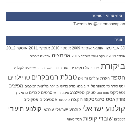
סינמסקופ בטוויטר
Tweets by @cinemascopian
תגים
אבי נשר
אוסקר 2011
אוסקר 2012
אוסקר 2009
אוסקר 2010
3D
אווטאר
אנימציה
אוסקר 2015
ארבעה כוכבים
אוסקר 2013
אוסקר 2014
ביקורת
גיבורי על
דוקאביב
האחים כהן
האקדמיה הישראלית לקולנוע
טבלת המבקרים
טריילרים
הספד
הערת שוליים
וודי אלן
מפיצים
יוסף סידר
כריסטופר נולן
מדע בדיוני
מלחמת הכוכבים
לייב בלוג
מוזיקה
סטיבן ספילברג
סרטים קצרים
נטפליקס
סאנדאנס
סיכום חודש
סרטי קיץ
פודקאסט סינמסקופ הקצה
פסטיבלים
פסקולים
פיקסאר
קולנוע ישראלי
קולנוע תיעודי
קולנוע ישראלי עצמאי
שוברי קופות
תסריטאות
קטנוניזם