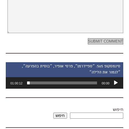
סינמסקופ 505: ״ספיידרמן״, פרסי אופיר, ״בוסית בהפרעה״,
״לגמור את הלילה״
נגן
01:00:12
00:00
אודיו
חיפוש
חיפוש