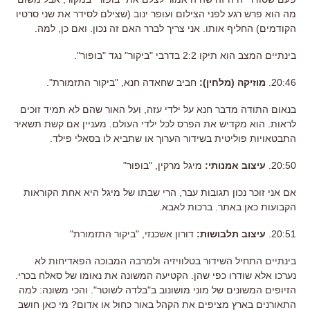
מה הוא פרש רגע לפני הצילום ועופר ינוב (שצילם לסידר את שני סרטיו
הקודמים) החליף אותו. אני צריך לברר האם זה נכון. ואם כן, למה.
בינתיים המצב הוא תיקו 2:2 בדרבי "ביקור" נגד "בופור".
20:46.
מוזיקה (מלחין):
חביב שחאדה חנא, "ביקור התזמורת".
בנאום התודה מדבר חנא על ילדי עזה, ועל האור שהם לא תמיד זוכים
לראות. הוא מקדיש את הפרס לכל ילדי העולם. מעניין אם קשת תשאיר
התבטאויות פוליטית בשידור הערוך או שתביא לו בסאלי פילד.
20:50.
עיצוב אמנותי:
מיגל מרקין, "בופור"
אם אני זוכר נכון תגובות עבר, הרי שבתו של מיגל היא אחת הקוראות
הקבועות כאן באתר. ברכות לאבא.
20:51.
עיצוב תלבושות:
דורון אשכנזי, "ביקור התזמורת"
בינתיים התחיל השידור בטלוויזיה ולמרבה המבוכה הפאדיחות לא
נערכו אלא שודרו כפי שהן. הקטיעה המשונה את נאומו של סאלח בכרי.
הזיופים המשונים של מוני מושונוב ב"בלדה לשוטר". והכי משונה: למה
התאורנים בארץ מציפים את הקהל באור כחול או אדום? מי כאן חושב