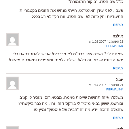
כנ"ל שם הסרט "ביקור התזמורת".
פעם , לפני עידן האינטרנט, הייתי מנחש את הזוכים בקטגוריות
התעודיות והקצרות לפי שם הסרט,וזה הלך לא רע בכלל.
REPLY
אילנה
21 ספטמבר 2007 at 1:02
PERMALINK
שמתם לב? השנה עולי ברה"מ לא מככבים! אפשר להסתדר גם בלי
יבגניה דודינה- ראו זה פלא! יש לנו צלמים ומאפרים ותאורנים משלנו!
REPLY
יובל
21 ספטמבר 2007 at 1:14
PERMALINK
משלנו? איזה תחושת שייכות נעימה. מבטא רוסי מזכיר לי קג"ב
ובורשט, ששון גבאי מזכיר לי בורקס ו"זהו זה". מה כבר ביקשתי?
שהצלם הזוכה יידע מה זה "הבית של פיסטוק" ומיץ פז.
REPLY
לירי