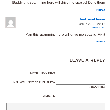
Buddy this spamming here will drive me spastic! Delte them!
REPLY
RealTimePlease
8 דצמבר 2010 at 8:14
PERMALINK
Man this spamming here will drive me spastic! Fix it!
REPLY
Leave a Reply
NAME (REQUIRED)
MAIL (WILL NOT BE PUBLISHED)
(REQUIRED)
WEBSITE