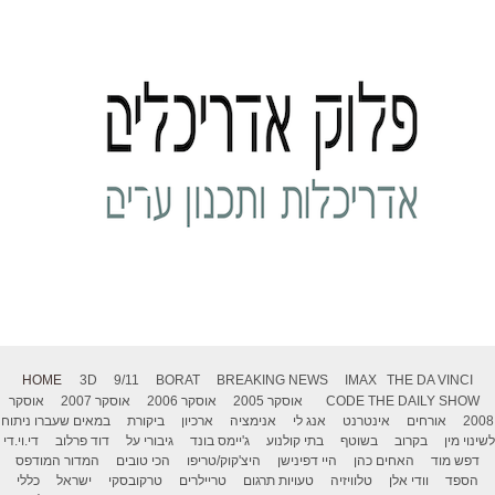
HOME
3D
9/11
BORAT
BREAKING NEWS
IMAX
THE DA VINCI
THE DAILY SHOW
CODE
אוסקר 2005
אוסקר 2006
אוסקר 2007
אוסקר
2008
אורחים
אינטרנט
אנג לי
אנימציה
ארכיון
ביקורת
במאים שעברו ניתוח
לשינוי מין
בקרוב
בשוטף
בתי קולנוע
ג'יימס בונד
גיבורי על
דוד פרלוב
די.וי.די
דפש מוד
האחים כהן
היי דפינישן
היצ'קוק/טריפו
הכי טובים
המדור המודפס
הספד
וודי אלן
טלוויזיה
טעויות תרגום
טריילרים
טרקובסקי
ישראל
כללי