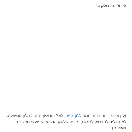
לין צ'ייני. חלק ב'
(לין צ'ייני… זה נורא דומה ל
לון צ'ייני
, לא? והראיון הזה, בו ג'ון סטיוארט
לא הצליח להפסיק לגמגם, מוכיח שלסגן הנשיא יש יועצי תקשורת
מעולים).