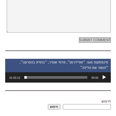
סינמסקופ 505: ״ספיידרמן״, פרסי אופיר, ״בוסית בהפרעה״,
״לגמור את הלילה״
נגן
01:00:12
00:00
אודיו
חיפוש
חיפוש