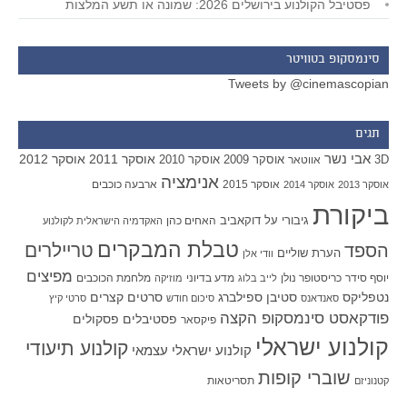
פסטיבל הקולנוע בירושלים 2026: שמונה או תשע המלצות
סינמסקופ בטוויטר
Tweets by @cinemascopian
תגים
אבי נשר
אוסקר 2011
אוסקר 2012
אוסקר 2009
אוסקר 2010
3D
אווטאר
אנימציה
אוסקר 2015
ארבעה כוכבים
אוסקר 2013
אוסקר 2014
ביקורת
גיבורי על
דוקאביב
האחים כהן
האקדמיה הישראלית לקולנוע
טבלת המבקרים
טריילרים
הספד
הערת שוליים
וודי אלן
מפיצים
יוסף סידר
כריסטופר נולן
מדע בדיוני
מלחמת הכוכבים
לייב בלוג
מוזיקה
סטיבן ספילברג
סרטים קצרים
נטפליקס
סאנדאנס
סיכום חודש
סרטי קיץ
פודקאסט סינמסקופ הקצה
פסטיבלים
פסקולים
פיקסאר
קולנוע ישראלי
קולנוע תיעודי
קולנוע ישראלי עצמאי
שוברי קופות
תסריטאות
קטנוניזם