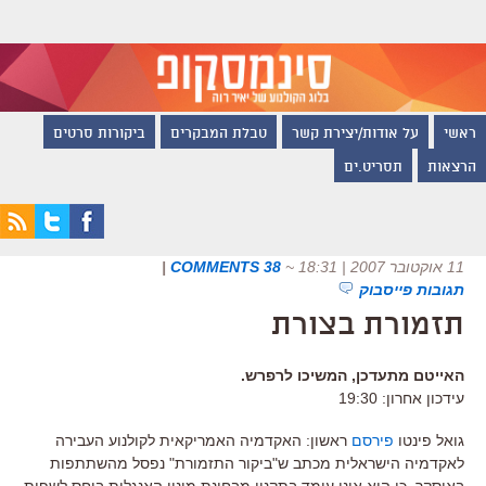
ראשי
על אודות/יצירת קשר
טבלת המבקרים
ביקורות סרטים
הרצאות
תסריט.ים
11 אוקטובר 2007 | 18:31
~
38 COMMENTS
|
תגובות פייסבוק
תזמורת בצורת
האייטם מתעדכן, המשיכו לרפרש.
עידכון אחרון: 19:30
גואל פינטו
פירסם
ראשון: האקדמיה האמריקאית לקולנוע העבירה
לאקדמיה הישראלית מכתב ש"ביקור התזמורת" נפסל מהשתתפות
באוסקר, כי הוא אינו עומד בתקנון מבחינת מינון האנגלית ביחס לשפות