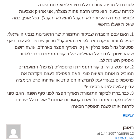
לטובת כל מדינה אחרת בעלת סיכוי למועמדות השנה.
למרות שבעיני הוא סרט הרבה פחות מוצלח, אני אחזיק אצבעות
לבופור במידה והערעור לא יתקבל (והוא לא יתקבל). בכל אופן, כמה
שאלות שעלו בראשי:
1. האם עצם העובדה שביקור התזמורת יצר התעניינות בנציג הישראלי,
יספק לבופור זריקת באזז לקראת האוסקר? מכיוון שבופור לא עבר באף
פסטיבל גדול מאז ברלין ואין לו תאריך הפצה בארה"ב, עושה רושם
שהוא יצטרך לרכוב על ההצלחה של ביקור התזמורת בכדי ללכוד
מספיק תשומת לב.
2. עד עכשיו, היו ביקור התזמורת ופרספוליס (צרפת) המועמדים
המובילים אותם מפיצה סוני. האם הפסילה בעצם מקדמת את
פרספוליס בצעדי ענק לחמישיה הסופית, או שהיותו סרט אנימציה
עדיין עלולה לפגוע בסיכוייו?
3. כבר בחרו לביקור התזמורת תאריך הפצה לפני סוף השנה. האם סוני
יחליטו לקדם אותו בכל זאת בקטגוריות אחרות? אולי בכלל יעדיפו
לדחות אותו לשנת האוסקר הבאה?
REPLY
ראובן
12 אוקטובר 2007 at 1:44
PERMALINK