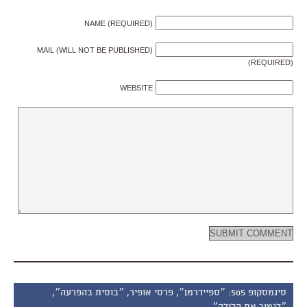
NAME (REQUIRED)
MAIL (WILL NOT BE PUBLISHED)
(REQUIRED)
WEBSITE
סינמסקופ 505: ״ספיידרמן״, פרסי אופיר, ״בוסית בהפרעה״,