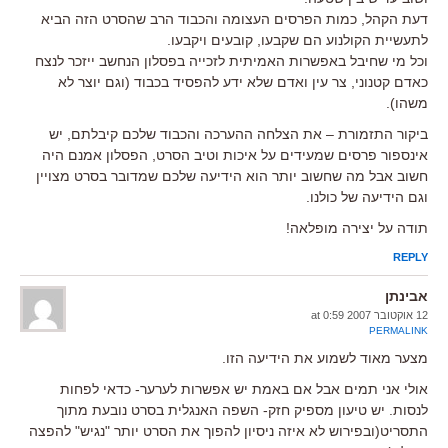
דעת הקהל, כמות הפרסים העצומה והכבוד הרב שהסרט הזה הביא
לתעשיית הקולנוע הם שקבעו, קובעים ויקבעו.
וכל מי שחיבל באפשרות האמיתית לזכייה בפסלון הנחשב ייזכר לנצח
כאדם קטנוני, צר עין ואדם שלא ידע להפסיד בכבוד (וגם יוצר לא
משהו).
ביקור התזמורת – את הצלחה ההערכה והכבוד שלכם קיבלתם, יש
אינספור פרסים שמעידים על איכות וטיב הסרט, הפסלון אמנם היה
חשוב אבל מה שחשוב יותר הוא הידיעה שלכם שמדובר בסרט מצויין
וגם הידיעה של כולנו.
תודה על יצירה מופלאה!
REPLY
אבינתן
12 אוקטובר 2007 at 0:59
PERMALINK
מצער מאוד לשמוע את הידיעה הזו.
אולי אני תמים אבל אם באמת יש אפשרות לערער- כדאי לפחות
לנסות. יש טיעון מספיק חזק- השפה האנגלית בסרט נובעת מתוך
התסריט(ובפירוש לא איזה ניסיון להפוך את הסרט יותר "נגיש" להפצה