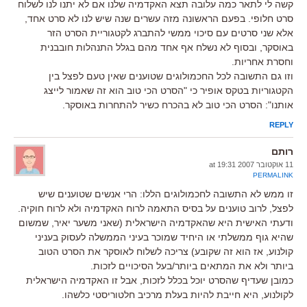
קשה לי לתאר כמה עלובה תצא האקדמיה שלנו אם לא יתנו לנו לשלוח
סרט חלופי. בפעם הראשונה מזה עשרים שנה שיש לנו לא סרט אחד,
אלא שני סרטים עם סיכוי ממשי להתברג לקטגוריית הסרט הזר
באוסקר, ובסוף לא נשלח אף אחד מהם בגלל התנהלות חובבנית
וחסרת אחריות.
וזו גם התשובה לכל החכמולוגים שטוענים שאין טעם לפצל בין
הקטגוריות בטקס אופיר כי "הסרט הכי טוב הוא זה שאמור לייצג
אותנו": הסרט הכי טוב לא בהכרח כשיר להתחרות באוסקר.
REPLY
רותם
11 אוקטובר 2007 at 19:31
PERMALINK
זו ממש לא התשובה לחכמולוגים הללו: הרי אנשים שטוענים שיש
לפצל, לרוב טוענים על בסיס התאמה לרוח האקדמיה ולא לרוח חוקיה.
ודעתי האישית היא שהאקדמיה הישראלית (שאני משער יאיר, שמשום
שהיא גוף ממשלתי או היחיד שמוכר בעיני הממשלה לעסוק בעניני
קולנוע, אז הוא זה שקובע) צריכה לשלוח לאוסקר את הסרט הטוב
ביותר ולא את המתאים ביותר/בעל הסיכויים לזכות.
כמובן שעדיף שהסרט יוכל בכלל לזכות, אבל זו האקדמיה הישראלית
לקולנוע, היא חייבת להיות בעלת מרכיב חלטוריסטי כלשהו.