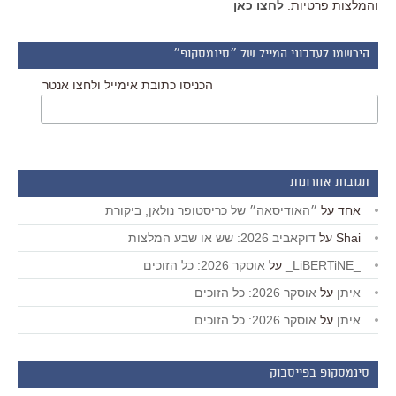
והמלצות פרטיות.
לחצו כאן
הירשמו לעדכוני המייל של ״סינמסקופ״
הכניסו כתובת אימייל ולחצו אנטר
תגובות אחרונות
אחד
על
״האודיסאה״ של כריסטופר נולאן, ביקורת
Shai
על
דוקאביב 2026: שש או שבע המלצות
_LiBERTiNE_
על
אוסקר 2026: כל הזוכים
איתן
על
אוסקר 2026: כל הזוכים
איתן
על
אוסקר 2026: כל הזוכים
סינמסקופ בפייסבוק