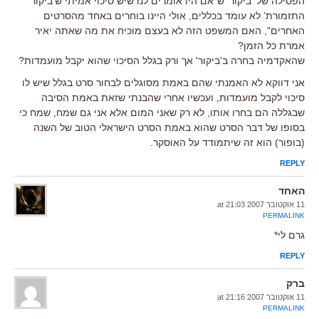
הפסילה של 'ביקור' ש"אם היו אומרים לנו שיש סיכוי אמיתי ש’ביקור
התזמורת’ לא עומד בכללים, אולי היינו בוחרים באחד מהסרטים
האחרים", האם המשפט הזה לא בעצם מוכיח את מה שאתה יאיר
אמרת כל הזמן?
שהאקדמיה בחרה ב'ביקור' אך ורק בגלל הסיכוי שהוא יקבל מועמדות?
אני דווקא לא האמנתי שהם באמת מסוגלים לבחור סרט בגלל שיש לו
סיכוי לקבל מועמדות, ועכשיו אחרי שהבנתי שזאת באמת הסיבה
שבגללה הם בחרו אותו, לא רק שאני המום אלא אני גם שמח, שמח כי
בסופו של דבר הסרט שהוא באמת הסרט הישראלי הטוב של השנה
(בופור) הוא זה שיתמודד על האוסקר.
REPLY
האחד
11 אוקטובר 2007 at 21:03
PERMALINK
גרם לי*
REPLY
ברק
11 אוקטובר 2007 at 21:16
PERMALINK