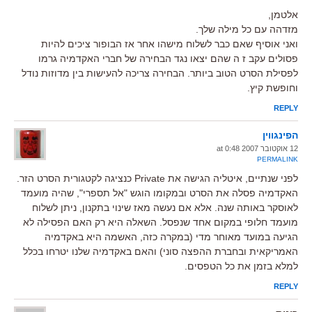
אלטמן,
מזדהה עם כל מילה שלך.
ואני אוסיף שאם כבר לשלוח מישהו אחר אז הבופור ציכים להיות
פסולים עקב ז ה שהם יצאו נגד הבחירה של חברי האקדמיה גרמו
לפסילת הסרט הטוב ביותר. הבחירה צריכה להעישות בין מדוזות נודל
וחופשת קיץ.
REPLY
הפינגווין
12 אוקטובר 2007 at 0:48
PERMALINK
לפני שנתיים, איטליה הגישה את Private כנציגה לקטגורית הסרט הזר.
האקדמיה פסלה את הסרט ובמקומו הוגש "אל תספרי", שהיה מועמד
לאוסקר באותה שנה. אלא אם נעשה מאז שינוי בתקנון, ניתן לשלוח
מועמד חלופי במקום אחד שנפסל. השאלה היא רק האם הפסילה לא
הגיעה במועד מאוחר מדי (במקרה כזה, האשמה היא באקדמיה
האמריקאית ובחברת ההפצה סוני) והאם באקדמיה שלנו יטרחו בכלל
למלא בזמן את כל הטפסים.
REPLY