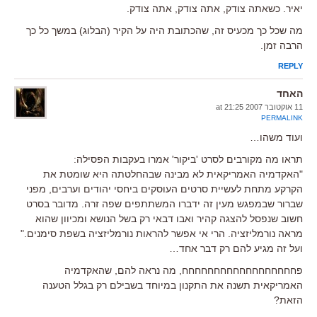
יאיר. כשאתה צודק, אתה צודק, אתה צודק.
מה שכל כך מכעיס זה, שהכתובת היה על הקיר (הבלוג) במשך כל כך
הרבה זמן.
REPLY
האחד
11 אוקטובר 2007 at 21:25
PERMALINK
ועוד משהו…
תראו מה מקורבים לסרט 'ביקור' אמרו בעקבות הפסילה:
"האקדמיה האמריקאית לא מבינה שבהחלטתה היא שומטת את
הקרקע מתחת לעשיית סרטים העוסקים ביחסי יהודים וערבים, מפני
שברור שבמפגש מעין זה ידברו המשתתפים שפה זרה. מדובר בסרט
חשוב שנפסל להצגה קהיר ואבו דבאי רק בשל הנושא ומכיוון שהוא
מראה נורמליזציה. הרי אי אפשר להראות נורמליזציה בשפת סימנים."
ועל זה מגיע להם רק דבר אחד…
פחחחחחחחחחחחחחחחחחח, מה נראה להם, שהאקדמיה
האמריקאית תשנה את התקנון במיוחד בשבילם רק בגלל הטענה
הזאת?