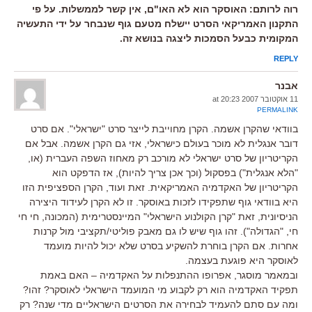
רוה לרותם: האוסקר הוא לא האו"ם, אין קשר לממשלות. על פי
התקנון האמריקאי הסרט יישלח מטעם גוף שנבחר על ידי התעשיה
המקומית כבעל הסמכות ליצגה בנושא זה.
REPLY
אבנר
11 אוקטובר 2007 at 20:23
PERMALINK
בוודאי שהקרן אשמה. הקרן מחוייבת לייצר סרט "ישראלי". אם סרט
דובר אנגלית לא מוכר בעולם כישראלי, אזי גם הקרן אשמה. אבל אם
הקריטריון של סרט ישראלי לא מורכב רק מאחוז השפה העברית (או,
"הלא אנגלית") בפסקול (וכך אכן צריך להיות), אז הדפקט הוא
הקריטריון של האקדמיה האמריקאית. זאת ועוד, הקרן הספציפית הזו
היא בוודאי גוף שתפקידו לזכות באוסקר. זו לא הקרן לעידוד היצירה
הניסיונית, זאת "קרן הקולנוע הישראלי" המיינסטרימית (המכונה, חי חי
חי, "הגדולה"). זהו גוף שיש לו גם מאבק פוליטי/תקציבי מול קרנות
אחרות. אם הקרן בוחרת להשקיע בסרט שלא יכול להיות מועמד
לאוסקר היא פוגעת בעצמה.
ובמאמר מוסגר, אפרופו ההתנפלות על האקדמיה – האם באמת
תפקיד האקדמיה הוא רק לקבוע מי המועמד הישראלי לאוסקר? זהו?
ומה עם סתם להעמיד לבחירה את הסרטים הישראליים מדי שנה? רק