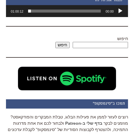
״לגמור את הלילה״
נגן
01:00:12
00:00
אודיו
חיפוש
חיפוש
תמכו ב"סינמסקופ"
רוצים לעזור לממן את פעילות הבלוג, טבלת המבקרים והפודקאסט?
מוזמנים לבקר
בדף שלי ב-Patreon
ולבחור לכם את אחת מדרגות
התמיכה, ולהצטרף לקבוצות הסודיות של "סינמסקופ" לקבלת עדכונים