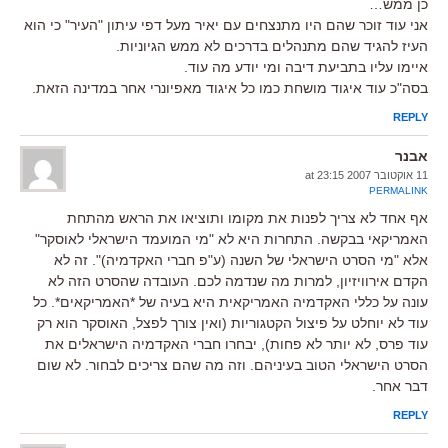
כן ממש…
אני עוד זוכר שהם היו מתנצחים עם יאיר מעל דפי עיתון "העיר" כי הוא
העיז להגיד שהם מתנהלים בדרכים לא ממש הגיוניות.
איימו עליו בתביעת דיבה ומי יודע מה עוד.
בסה"כ עוד איגוד מושחת כמו כל איגוד מאפיונרי אחר במדינה הזאת.
REPLY
אבנר
11 אוקטובר 2007 at 23:15
PERMALINK
אף אחד לא צריך לפנות את מקומו ותוציאו את הראש מהתחת
האמריקאי בבקשה. התחרות היא לא "מי המועמד הישראלי לאוסקר"
אלא "מי הסרט הישראלי של השנה (ע"פ חברי האקדמיה)". זה לא
הקדם אירוויזיון, למרות מה שנדמה לכם. העובדה שהסרט הזה לא
עונה על כללי האקדמיה האמריקאית היא בעיה של *האמריקאים*. כל
עוד לא יוחלט על פיצול הקטגוריות (ואין צורך לפצל, האוסקר הוא רק
עוד פרס, לא יותר לא פחות), יבחרו חברי האקדמיה הישראלים את
הסרט הישראלי הטוב בעיניהם. וזה מה שהם צריכים לבחור. לא שום
דבר אחר.
REPLY