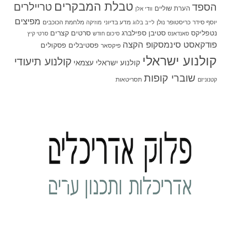
טבלת המבקרים
טריילרים
הספד
הערת שוליים
וודי אלן
מפיצים
יוסף סידר
כריסטופר נולן
מדע בדיוני
מלחמת הכוכבים
לייב בלוג
מוזיקה
סטיבן ספילברג
סרטים קצרים
נטפליקס
סאנדאנס
סיכום חודש
סרטי קיץ
פודקאסט סינמסקופ הקצה
פסטיבלים
פסקולים
פיקסאר
קולנוע ישראלי
קולנוע תיעודי
קולנוע ישראלי עצמאי
שוברי קופות
תסריטאות
קטנוניזם