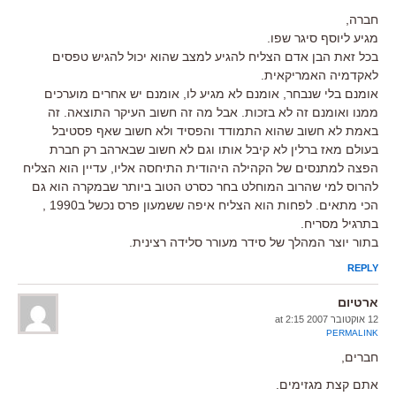
חברה,
מגיע ליוסף סיגר שפו.
בכל זאת הבן אדם הצליח להגיע למצב שהוא יכול להגיש טפסים
לאקדמיה האמריקאית.
אומנם בלי שנבחר, אומנם לא מגיע לו, אומנם יש אחרים מוערכים
ממנו ואומנם זה לא בזכות. אבל מה זה חשוב העיקר התוצאה. זה
באמת לא חשוב שהוא התמודד והפסיד ולא חשוב שאף פסטיבל
בעולם מאז ברלין לא קיבל אותו וגם לא חשוב שבארהב רק חברת
הפצה למתנסים של הקהילה היהודית התיחסה אליו, עדיין הוא הצליח
להרוס למי שהרוב המוחלט בחר כסרט הטוב ביותר שבמקרה הוא גם
הכי מתאים. לפחות הוא הצליח איפה ששמעון פרס נכשל ב1990 ,
בתרגיל מסריח.
בתור יוצר המהלך של סידר מעורר סלידה רצינית.
REPLY
ארטיום
12 אוקטובר 2007 at 2:15
PERMALINK
חברים,
אתם קצת מגזימים.