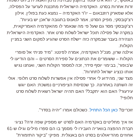
זרות אחרות בסרט. האקדמיה הישראלית מתכננת לערער על הפסילה,
אלא שמארק רוזנבאום – יו"ר האקדמיה – נמצא כעת בפולין. אילון
רצ'קובסקי, מפיק הסרט, אמר לנאנוס בתגובה ש"אכן יש בעיות".
רצ'קובסקי מסר גם שעל פי מה שנאמר לו מהאקדמיה האמריקאית,
במקרה של פסילה תוכל ישראל לשלוח סרט אחר. האקדמיה הישראלית
הצהירה בעבר שבמקרה כזה יישלח הסרט שהגיע למקום השני במניין
הקולות.
אילנה שרון, מנכ"ל האקדמיה, אמרה לפינטו: "מיד פניתי אל סופרי
הקולות – ששומרים את הנתונים על ספירת הסרטים – והם הודיעו לי
ש'בופור', בבימוי יוסף סידר, זכה למספר הקולות השני, ואנחנו נגיש
אותו כנציג ישראל לתחרות".
מצד שני, מהידוע לי אחרי פסילה אין אפשרות לשלוח סרט חלופי. אולי
זה השתנה באחרונה. כך שכסיסת הציפורניים נמשכת: האם יוגש
עירעור? האם הוא יתקבל? האם תהיה ישראל רשאית לשלוח סרט
חלופי?
זוכרים?
כאן הכל התחיל
. כשכולם אמרו "יהיה בסדר".
אז איך מחליטים באקדמיה האם לסרט יש מספיק שפה זרה? נציגי
חברת ההפצה בוואריה העבירו לי מסמך בו הם ספרו מילים וגילו ש-61
אחוזים מהדיאולגים בסרט הם באנגלית. מפיקי "ביקור התזמורת"