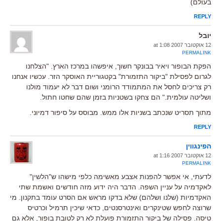
בעולם)
REPLY
יובל
12 אוקטובר 2007 at 1:08
PERMALINK
הפקת הבופור ויאיר בבונקר חשוך, איפשהו במרכז הארץ. "הצלחנו
לגרום לפסילת "ביקור התזמורת" בקטגוריית האוסקר הזר. עכשיו אנחנו
רק צריכים לחסל את המתמודד הרומני ושום דבר לא יעמוד מולנו
ושליטה עולמית." הם צחקו בשטניות בזמן שהם שחטו חתול.
מתוך תסריט שנכתב בשניות אלו ממש. מבוסס על סיפור דמיוני.
REPLY
הפינגווין
12 אוקטובר 2007 at 1:16
PERMALINK
לדעתי, אי אפשר להפנות אצבע מאשימה כלפי מישהו ש"הלשין"
לאקדמיה על עניין השפה. הדבר היה ידוע מזה חודשים ואשמת שתי
האקדמיות (שלנו ושלהם) שלא בדקו מראש אם הסרט עומד בתקנון. מי
שרוצה לחפש שטינקרים ואינטרסנטים, כדאי שיכין תרמיל וכרטיס
טיסה. פסילה של ביקור התזמורת פועלת לא רק לטובת בופור, אלא גם