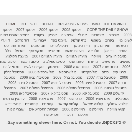
HOME
3D
9/11
BORAT
BREAKING NEWS
IMAX
THE DA VINCI
THE DAILY SHOW
CODE
אוסקר 2005
אוסקר 2006
אוסקר 2007
אוסקר
2008
אורחים
אינטרנט
אנג לי
אנימציה
ארכיון
ביקורת
במאים שעברו ניתוח
לשינוי מין
בקרוב
בשוטף
בתי קולנוע
ג'יימס בונד
גיבורי על
דוד פרלוב
די.וי.די
דפש מוד
האחים כהן
היי דפינישן
היצ'קוק/טריפו
הכי טובים
המדור המודפס
הספד
וודי אלן
טלוויזיה
טעויות תרגום
טריילרים
טרקובסקי
ישראל
כללי
מאבק היוצרים
מוזיקה
מועדון הגנוזים
מועדון הגנוזים 2007
מועצת הקולנוע
מפיצים
מר משיב
ניו יורק
סאנדאנס
סטיבן ספילברג
סיכום העשור
סיכום שנה
2006
סיכום שנה 2007
סיכום שנה 2008
סינמטק
סקירת בלוגים
סרטי ילדים
סרטי קיץ
סתם
פול מקרטני
פוליצרוסקופ
פוליצרסקופ 2006
פסטיבל ברלין
2006
פסטיבל ברלין 2007
פסטיבל ברלין 2008
פסטיבל ונציה 2006
פסטיבל
ונציה 2007
פסטיבל חיפה 2006
פסטיבל חיפה 2007
פסטיבל חיפה 2008
פסטיבל טורונטו 2006
פסטיבל ירושלים 2006
פסטיבל ירושלים 2007
פסטיבל
ירושלים 2008
פסטיבל קאן 2006
פסטיבל קאן 2007
פסטיבל קאן 2008
פסטיבלים
פרס אופיר 2006
פרס אופיר 2007
פרס אופיר 2008
קוונטין טרנטינו
קולנוע איטלקי
קולנוע ישראלי
קולנוע קוריאני
קטמנדו
קטנוניזם
קטעי וידיאו
קטעי מוזיקה
ראזיסקופ
ראזיסקופ 2006
שביתת התסריטאים
שוברי קופות
תאילנד
תיעודי
תסריטאות
© סינמסקופ. Say something clever here. Or not. You decide.