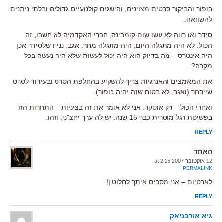
בופור והביקור סרטים מצוינים, והישגים קולנועיים גדולים ובלתי ניתנים
להשוואה.
סידר ואו רווה לא עשו שום קומבינה; חברי האקדמיה לא חשבו, זה
הכול. לא היה מתגלה היום, היה מתגלה מחר. אגב, נניח שלסידר אכן
היה אינטרס – מה בדיוק הוא היה יכול לעשות שלא היה נעשה בכל
מקרה?
את המאמצים והאנרגיות צריך להשקיע בהחלפת הסרט ובעידוד לסרט
שייבחר (ואגב, לא בטוח שזה יהיה בופור).
ואחרי הכול – רק אוסקר. אני לא אומר את זה בציניות – התחרות הזו
בפשיטת רגל מוסרית כבר 15 שנה. יש לה ערך יחצ"ני, וזהו.
REPLY
האחד
12 אוקטובר 2007 at 2:25
PERMALINK
לארטיום – אני מסכים איתך לחלוטין!
REPLY
גיא אורבניאק