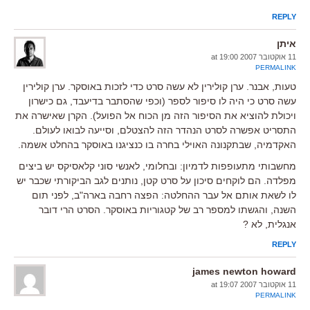
REPLY
איתן
11 אוקטובר 2007 at 19:00
PERMALINK
טעות, אבנר. ערן קולירין לא עשה סרט כדי לזכות באוסקר. ערן קולירין
עשה סרט כי היה לו סיפור לספר (וכפי שהסתבר בדיעבד, גם כישרון
ויכולת להוציא את הסיפור הזה מן הכוח אל הפועל). הקרן שאישרה את
התסריט אפשרה לסרט הנהדר הזה להצטלם, וסייעה לבואו לעולם.
האקדמיה, שבתקנונה האוילי בחרה בו כנציגנו באוסקר בהחלט אשמה.
מחשבותי מתעופפות לדמיון: ובחלומי, לאנשי סוני קלאסיקס יש ביצים
מפלדה. הם לוקחים סיכון על סרט קטן, נותנים לגב הביקורתי שכבר יש
לו לשאת אותם אל עבר ההחלטה: הפצה רחבה בארה"ב, לפני תום
השנה, והגשתו למספר רב של קטגוריות באוסקר. הסרט הרי דובר
אנגלית, לא ?
REPLY
james newton howard
11 אוקטובר 2007 at 19:07
PERMALINK