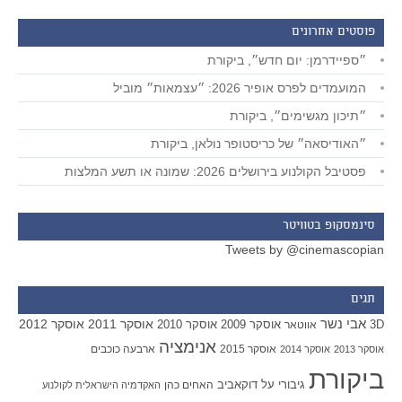
פוסטים אחרונים
״ספיידרמן: יום חדש״, ביקורת
המועמדים לפרס אופיר 2026: ״עצמאות״ מוביל
״תיכון מגשימים״, ביקורת
״האודיסאה״ של כריסטופר נולאן, ביקורת
פסטיבל הקולנוע בירושלים 2026: שמונה או תשע המלצות
סינמסקופ בטוויטר
Tweets by @cinemascopian
תגים
אבי נשר
אוסקר 2011
אוסקר 2012
אוסקר 2009
אוסקר 2010
3D
אווטאר
אנימציה
אוסקר 2015
ארבעה כוכבים
אוסקר 2013
אוסקר 2014
ביקורת
גיבורי על
דוקאביב
האחים כהן
האקדמיה הישראלית לקולנוע