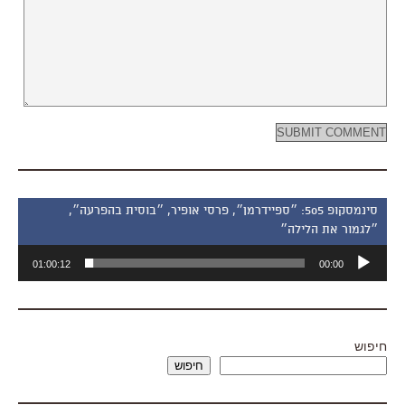
סינמסקופ 505: ״ספיידרמן״, פרסי אופיר, ״בוסית בהפרעה״,
״לגמור את הלילה״
נגן
01:00:12
00:00
אודיו
חיפוש
חיפוש