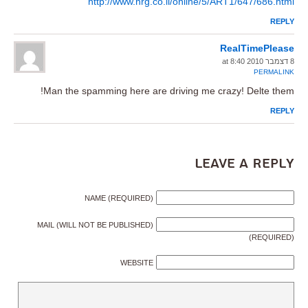
http://www.nrg.co.il/online/5/ART1/647/686.html
REPLY
RealTimePlease
8 דצמבר 2010 at 8:40
PERMALINK
Man the spamming here are driving me crazy! Delte them!
REPLY
Leave a Reply
NAME (REQUIRED)
MAIL (WILL NOT BE PUBLISHED)
(REQUIRED)
WEBSITE