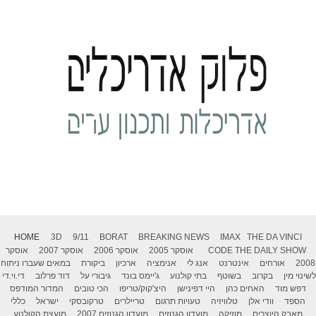
HOME
3D
9/11
BORAT
BREAKING NEWS
IMAX
THE DA VINCI
THE DAILY SHOW
CODE
אוסקר 2005
אוסקר 2006
אוסקר 2007
אוסקר
2008
אורחים
אינטרנט
אנג לי
אנימציה
ארכיון
ביקורת
במאים שעברו ניתוח
לשינוי מין
בקרוב
בשוטף
בתי קולנוע
ג'יימס בונד
גיבורי על
דוד פרלוב
די.וי.די
דפש מוד
האחים כהן
היי דפינישן
היצ'קוק/טריפו
הכי טובים
המדור המודפס
הספד
וודי אלן
טלוויזיה
טעויות תרגום
טריילרים
טרקובסקי
ישראל
כללי
מאבק היוצרים
מוזיקה
מועדון הגנוזים
מועדון הגנוזים 2007
מועצת הקולנוע