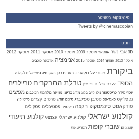
סינמסקופ בטוויטר
Tweets by @cinemascopian
תגים
אבי נשר
אוסקר 2011
אוסקר 2012
אוסקר 2009
אוסקר 2010
3D
אווטאר
אנימציה
אוסקר 2015
ארבעה כוכבים
אוסקר 2013
אוסקר 2014
ביקורת
גיבורי על
דוקאביב
האחים כהן
האקדמיה הישראלית לקולנוע
טבלת המבקרים
טריילרים
הספד
הערת שוליים
וודי אלן
מפיצים
יוסף סידר
כריסטופר נולן
מדע בדיוני
מלחמת הכוכבים
לייב בלוג
מוזיקה
סטיבן ספילברג
סרטים קצרים
נטפליקס
סאנדאנס
סיכום חודש
סרטי קיץ
פודקאסט סינמסקופ הקצה
פסטיבלים
פסקולים
פיקסאר
קולנוע ישראלי
קולנוע תיעודי
קולנוע ישראלי עצמאי
שוברי קופות
תסריטאות
קטנוניזם