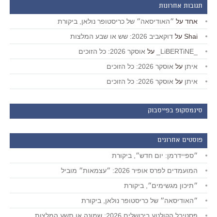
תגובות אחרונות
אחד
על
״האודיסאה״ של כריסטופר נולאן, ביקורת
Shai
על
דוקאביב 2026: שש או שבע המלצות
_LiBERTiNE_
על
אוסקר 2026: כל הזוכים
איתן
על
אוסקר 2026: כל הזוכים
איתן
על
אוסקר 2026: כל הזוכים
סינמסקופ בפייסבוק
פוסטים אחרונים
״ספיידרמן: יום חדש״, ביקורת
המועמדים לפרס אופיר 2026: ״עצמאות״ מוביל
״תיכון מגשימים״, ביקורת
״האודיסאה״ של כריסטופר נולאן, ביקורת
פסטיבל הקולנוע בירושלים 2026: שמונה או תשע המלצות