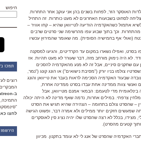
חיפוש
דות האוסקר הזר, לפחות בשנים בהן אני עוקב אחר התחרות.
צליחה לסחוט בשבועות האחרונים לא מעט כותרות. זה התחיל
שיא אתמול כשהאקדמיה הודיעה לטייוואן שהיא – קחו אוויר –
 מהתחרות. וכך בתוך שבוע עפו מהרשימה שני סרטים שרבים
ח (ואולי אף בחמישיה הסופית). מה שאומר שהמירוץ עכשיו
ו בסרט, ואפילו נשארו במקום עד הקרדיטים, והגיעו למסקנה
דד. לא היה נימוק מורחב מזה, דבר שעורר לא מעט תהיות. אז
ין עם שחקנים סיניים, אבל זה לא מנע מהאקדמיה להסכים
תמכו ב"
סרטיו צולמו בניו יורק ("מסיבת נישואים") או הונג קונג ("נמר,
ובדה שבעוד האקדמיה הסכימה לראות בעבר את טייוואן והונג
רוצים לעז
ים ואנשי צוות ממדינה אחת עבדו בסרט ממדינה אחרת,
המבקרים 
בינלאומית מדי לטעמם: הבמאי אמנם מטייוואן, אבל
ב-Patreon
לחין צרפתי. במילים אחרות, נדמה שאף מדינה לא היתה יכולה
התמיכה, 
סין – שהסרט צולם בתחומה – הצהירה שהיא תגיש את הסרט
"סינמסקופ
כיחה שמעשים חזקים יותר ממילים ולא אמרה דבר, ופשוט הגישה
לחצו כאן
, מצידו, בכלל לא רצה שהסרט שלו יהיה נציג סין לאוסקרים
חתוך קטעים מהסרט).
הירשמו 
ברי האקדמיה שהסרט של אנג לי לא עומד בתקנון. מכיוון