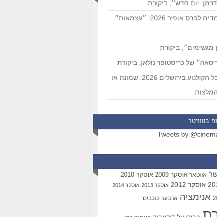
רמן: יום חדש״, ביקורת
המועמדים לפרס אופיר 2026: ״עצמאות״
 מגשימים״, ביקורת
סאה״ של כריסטופר נולאן, ביקורת
פסטיבל הקולנוע בירושלים 2026: שמונה או
מלצות
פ בטוויטר
Tweets by @cinem
שר
אוסקר 2009
אוסקר 2010
אווטאר
אוסקר 2012
אוסקר 2013
אוסקר 2014
אנימציה
ארבעה כוכבים
רת