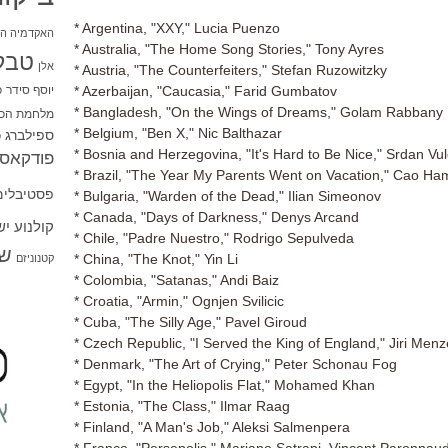
* Argentina, "XXY," Lucia Puenzo
האקדמיה הי
* Australia, "The Home Song Stories," Tony Ayres
טבל
אלן
* Austria, "The Counterfeiters," Stefan Ruzowitzky
יוסף סידר
כ
* Azerbaijan, "Caucasia," Farid Gumbatov
* Bangladesh, "On the Wings of Dreams," Golam Rabbany 
מלחמת הכו
* Belgium, "Ben X," Nic Balthazar
ספילברג
ס
* Bosnia and Herzegovina, "It's Hard to Be Nice," Srdan Vul
פודקאסט
* Brazil, "The Year My Parents Went on Vacation," Cao H
פסטיבלים
* Bulgaria, "Warden of the Dead," Ilian Simeonov
* Canada, "Days of Darkness," Denys Arcand
קולנוע י
* Chile, "Padre Nuestro," Rodrigo Sepulveda
שו
* China, "The Knot," Yin Li
קטנוניזם
* Colombia, "Satanas," Andi Baiz
* Croatia, "Armin," Ognjen Svilicic
* Cuba, "The Silly Age," Pavel Giroud
* Czech Republic, "I Served the King of England," Jiri Menz
* Denmark, "The Art of Crying," Peter Schonau Fog
* Egypt, "In the Heliopolis Flat," Mohamed Khan
* Estonia, "The Class," Ilmar Raag
* Finland, "A Man's Job," Aleksi Salmenpera