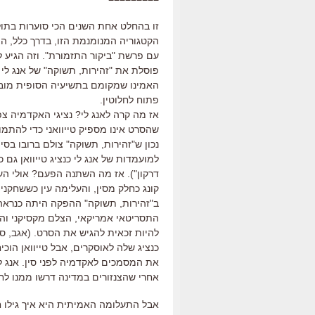
זו בהחלט אחת השנים הכי סוערות בתול
הקטגוריה המנומנמת הזו, בדרך כלל, ה
עם פרשת "ביקור התזמורת". וזה הגיע ל
פוסלת את "זהירות, תשוקה" של אנג לי
האמינו שמקומם בתשיעיה הסופית מובט
פתוח לחלוטין.
אז מה קרה לאנג לי? נציגי האקדמיה צפ
שהסרט אינו מספיק טייוואני כדי להתמו
נכון ש"זהירות, תשוקה" צולם ברובו בס
למועמדות של אנג לי כנציג טייוואן גם כש
דרקון"). אז מה השתנה הפעם? אולי הע
קונג כחלק מסין, והעלימה עין כששחקנ
ב"זהירות, תשוקה" ההפקה היתה כנראה 
התסריטאי אמריקאי, הצלם מקסיקני והמ
להיות זכאית להגיש את הסרט. (אגב, 
כנציג שלה לאוסקרים, אבל טייוואן הו
את המסמכים לאקדמיה לפני סין. אנג לי
אחרי שהצנזורים במדינה דרשו ממנו ל
אבל התעלומה האמיתית היא איך גילו ח