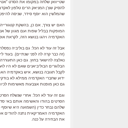
שטייוואן שלחה במקומו את הסרט "אטיוד 
להסיק שצ'ן המניאק הרים טלפון לאקדמ
שהמלשין הוא יוסף סידר, שניסה להיפטר
האם יש צורך, אם כן, בהשקת קטגורייה 
המופקות בבליל שפות ועם מגוון של אנשי
האקדמיה ויהגו בנושא הזה, לקראת אוסקר 09
אבל זה עוד לא הכל: גם בוליביה נפס
(זה כבר קרה לה לפני שנתיים). בעוד ל
נאלצה להישאר בחוץ. גם כאן התעוררה
הבלוגרים הבוליביאנים שאם לא היו לוע
לקבל תגובה בנושא, איש באקדמיה האמר
ידוע שחברי האקדמיה ממילא לא בודקים
גם כאן מופנות אצבעות מאשימות לכיוונ
וגם זה עוד לא הכל: אחרי שנשלח הסר
הסרטים בהודו והאשימה אותם באי סדר
שלהם נבחר כדין (השמועה היא שיוסף ס
האקדמיה האמריקאית נתנה להודים אפ
את הבחירה על כנה.