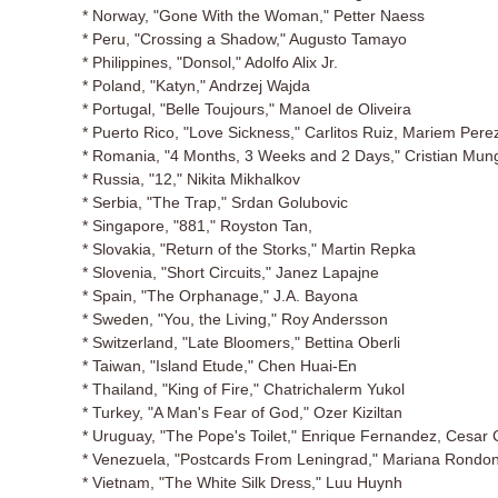
* Norway, "Gone With the Woman," Petter Naess
* Peru, "Crossing a Shadow," Augusto Tamayo
* Philippines, "Donsol," Adolfo Alix Jr.
* Poland, "Katyn," Andrzej Wajda
* Portugal, "Belle Toujours," Manoel de Oliveira
* Puerto Rico, "Love Sickness," Carlitos Ruiz, Mariem Pere
* Romania, "4 Months, 3 Weeks and 2 Days," Cristian Mun
* Russia, "12," Nikita Mikhalkov
* Serbia, "The Trap," Srdan Golubovic
* Singapore, "881," Royston Tan,
* Slovakia, "Return of the Storks," Martin Repka
* Slovenia, "Short Circuits," Janez Lapajne
* Spain, "The Orphanage," J.A. Bayona
* Sweden, "You, the Living," Roy Andersson
* Switzerland, "Late Bloomers," Bettina Oberli
* Taiwan, "Island Etude," Chen Huai-En
* Thailand, "King of Fire," Chatrichalerm Yukol
* Turkey, "A Man's Fear of God," Ozer Kiziltan
* Uruguay, "The Pope's Toilet," Enrique Fernandez, Cesar
* Venezuela, "Postcards From Leningrad," Mariana Rondo
* Vietnam, "The White Silk Dress," Luu Huynh