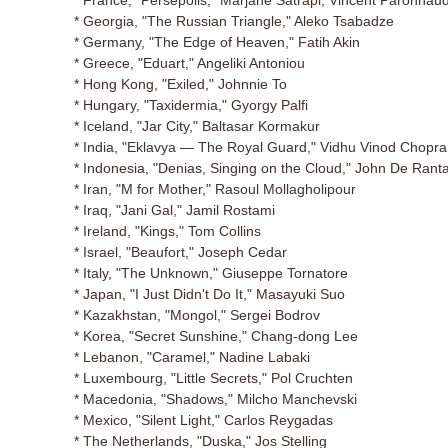
* France, "Persepolis," Marjane Satrapi, Vincent Paronnau
* Georgia, "The Russian Triangle," Aleko Tsabadze
* Germany, "The Edge of Heaven," Fatih Akin
* Greece, "Eduart," Angeliki Antoniou
* Hong Kong, "Exiled," Johnnie To
* Hungary, "Taxidermia," Gyorgy Palfi
* Iceland, "Jar City," Baltasar Kormakur
* India, "Eklavya — The Royal Guard," Vidhu Vinod Chopra
* Indonesia, "Denias, Singing on the Cloud," John De Rant
* Iran, "M for Mother," Rasoul Mollagholipour
* Iraq, "Jani Gal," Jamil Rostami
* Ireland, "Kings," Tom Collins
* Israel, "Beaufort," Joseph Cedar
* Italy, "The Unknown," Giuseppe Tornatore
* Japan, "I Just Didn't Do It," Masayuki Suo
* Kazakhstan, "Mongol," Sergei Bodrov
* Korea, "Secret Sunshine," Chang-dong Lee
* Lebanon, "Caramel," Nadine Labaki
* Luxembourg, "Little Secrets," Pol Cruchten
* Macedonia, "Shadows," Milcho Manchevski
* Mexico, "Silent Light," Carlos Reygadas
* The Netherlands, "Duska," Jos Stelling