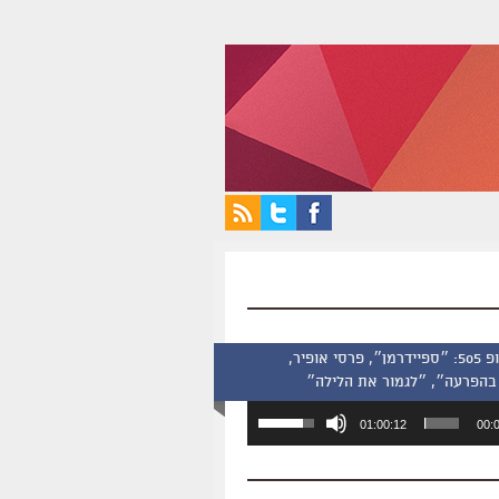
סינמסקופ 505: ״ספיידרמן״, פרסי אופיר,
בהפרעה״, ״לגמור את הלילה״
השתמש
01:00:12
00:
במקש
למעלה/למטה
כדי