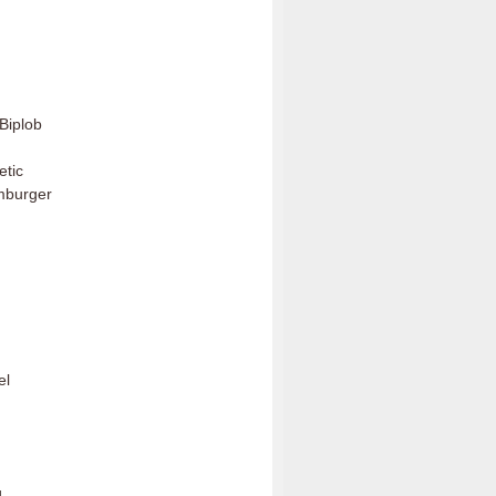
Biplob
etic
amburger
el