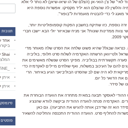
לאי" של צ'ן הואי-אן (הצלם של הו שיאו-שיאן) לא נותר לי אלא
יה והלשין לה שהצלם הוא יליד מקסיקו. אפשרות נוספת היא
 מאנג לי כדי להבטיח מועמדות ל"בופור".
זרה נוספת, כזו שתיקח בחשבון הפקות קוסמופוליטיות יותר,
 צוות ממדינות שונות? אני מניח שבאיזור יולי הבא יישבו חברי
תגובות 
20.
אחד
ע
ביקור
לה. כנראה שבגלל שהיא פשוט שלחה את הסרט שלה מאוחר מדי
ישראל ולטייוואן הרשתה האקדמיה לשלוח סרט חלופי, בוליביה
Shai
ע
המלצו
 סערה תקשורתית בבוליביה. מפיקי הסרט שנשלח מאשימים את
גים להם על העיכוב במשלוח, ואף שולחים מיילים לאקדמיה כדי
_LiBERTiNE_
יקאית לא היה שם לב שהסרט הבוליביאני הגיע באיחור. הרי
איתן
ע
 את הדואר כל יום.
ו של סידר.
איתן
ע
ט ההודי לאוסקר תבעה במאית מתחרה את הוועדה הבוחרת את
ים. האקדמיה פנתה לוועדה ההודית וביקשה לוודא שהנציג
סינמסקו
ידר הוא זה שדירבן אותה להגיש את התביעה). גם כאן
שרות להחליף סרט. הוועדה ההודית התכנסה והחליטה להשאיר
פוסטים 