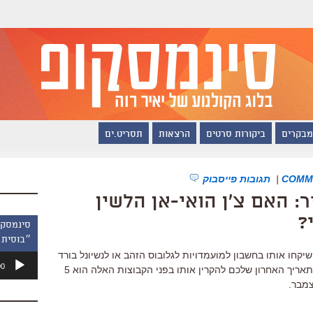
מבקרים
ביקורות סרטים
הרצאות
תסריט.ים
|
תגובות פייסבוק
 האם צ'ן הואי-אן הלשין
?
״בוסית 
חו אותו בחשבון למועמדויות לגלובוס הזהב או לנשיונל בורד
נגן
00
אוף ריוויו או לפרסי איגודי המבקרים, התאריך האחרון שלכם להקרין אותו בפני הקבוצות האלה הוא 5
אודיו