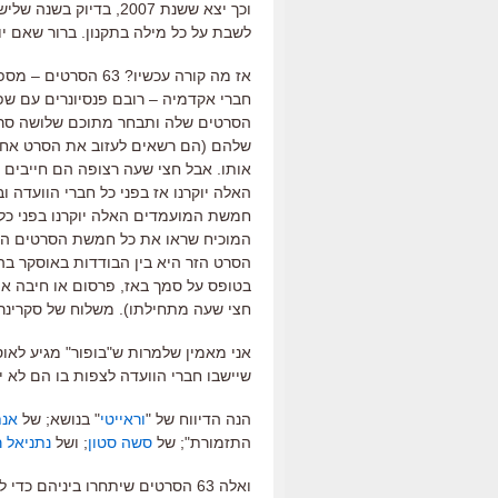
וכך יצא ששנת 2007, בד
לשבת על כל מילה בתקנון. ברור שאם יוס
הסרטים שלה ותבחר מתוכם שלושה סרטי
שלהם (הם רשאים לעזוב את הסרט אחרי
אותו. אבל חצי שעה רצופה הם חייבים 
האלה יוקרנו אז בפני כל חברי הוועד
המוכיח שראו את כל חמשת הסרטים המו
הסרט הזר היא בין הבודדות באוסקר ב
בטופס על סמך באז, פרסום או חיבה א
חצי שעה מתחילתו). משלוח של סקרינרים 
אני מאמין שלמרות ש"בופור" מגיע לאוס
שיישבו חברי הוועדה לצפות בו הם לא 
הנה הדיווח של "
וראייטי
" בנושא; של
אנת
התזמורת"; של
סשה סטון
; ושל
נתניאל ר
ואלה 63 הסרטים שיתחרו ביניהם כדי להגיע למועמדות לסרט הזר, ב-22 בינואר: