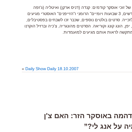
זוכי אוסקר קודמים: קנדה (דניס ארקן) ואיטליה (ג'זפה
טורנטורה). "פרספוליס" הצרפתי, "4 חודשים, 3 שבועות ויומיים" הרומני ו"הזייפנים" האוסטרי מגיעים
זכייה. סרטים בולטים נוספים, שכבר זכו לשבחים בפסטיבלים,
פן, הונג קונג וקוריאה. הסרטים מהונגריה, צ'כיה וברזיל הוקרנו
מתקשה לראות אותם מגיעים למועמדות.
»
Daily Show Daily 18.10.2007
Responses  “תדהמה באוסקר הזר: האם צ'ן
ה על אנג לי?”