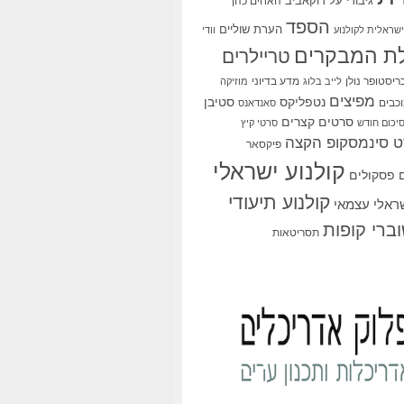
גיבורי על
דוקאביב
האחים כהן
הספד
הערת שוליים
שראלית לקולנוע
וודי
ת המבקרים
טריילרים
ריסטופר נולן
מדע בדיוני
לייב בלוג
מוזיקה
מפיצים
סטיבן
נטפליקס
כבים
סאנדאנס
סרטים קצרים
יכום חודש
סרטי קיץ
 סינמסקופ הקצה
פיקסאר
קולנוע ישראלי
פסקולים
קולנוע תיעודי
שראלי עצמאי
ברי קופות
תסריטאות