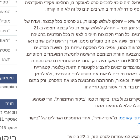
״ספייד
יוק בשנה שלישראל היה סיכוי להכניס סרט לאוסקרים, החליטו פקידי האקדמיה
ף סידר לא היה בוחש בעניינים כל זה לא היה קורה.
מוביל
אז מה קורה עכשיו? 63 הסרטים – מספר שיא – יחולקו לשלוש קבוצות, 21 סרטים בכל קבוצה. ועדה של
חברי אקדמיה – רובם פנסיונרים עם שפע זמן פנוי – תחולק לשלוש קבוצות. כל קבוצה תצפה ב-21
״תיכון
ם. כל חברי הקבוצות חייבים לצפות בכל הסרטים בחטיבה
״האודי
 חצי שעה אם הם סובלים ממנו, ועדיין יירשם להם שהם ראו
לראות ממנו, אפילו בלי הפסקת שירותים). תשעת הסרטים
ה ובהצבעה חוזרת תצומצם הרשימה לחמשת המועמדים הסופיים.
תשע ה
חמשת המועמדים האלה יוקרנו בפני כל 6000 חברי האקדמיה. רק החברים שהחתימו כרטיס נוכחות
עמדים זכאים להצביע לקטגוריה הזאת (כלומר, קטגוריית
ה באמת חייבים לראות את הסרט לפני ההצבעה, ולא לסמן
סינמסקו
ישית. וכאמור, ההחתמה מתבצעת ביציאה מהסרט, ורק בתום
ascopian
בדי.וי.די אסור בקטגורייה זו.
קרים נטול באז וביקורות כמו "ביקור התזמורת", הרי שמרגע
תגים
יוכלו שלא להתפעם ממנו.
אבי נ
3D
וני קאופמן
מ"אינדי-ווייר", אחד התומכים הגדולים של "ביקור
אוסקר 2011
.
אוסקר 2015
ביקו