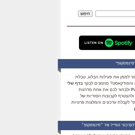
להגביר
או
חיפוש
להנמיך
עוצמת
שמע.
סינמסקופ"
ור לממן את פעילות הבלוג, טבלת
והפודקאסט? מוזמנים לבקר
בדף שלי
ולבחור לכם את אחת מדרגות
ולהצטרף לקבוצות הסודיות של
" לקבלת עדכונים והמלצות פרטיות.
לעדכוני המייל של ״סינמסקופ״