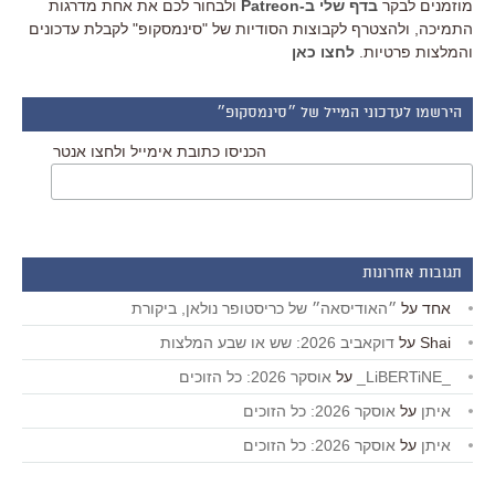
מוזמנים לבקר
בדף שלי ב-Patreon
ולבחור לכם את אחת מדרגות
התמיכה, ולהצטרף לקבוצות הסודיות של "סינמסקופ" לקבלת עדכונים
והמלצות פרטיות.
לחצו כאן
הירשמו לעדכוני המייל של ״סינמסקופ״
הכניסו כתובת אימייל ולחצו אנטר
תגובות אחרונות
אחד
על
״האודיסאה״ של כריסטופר נולאן, ביקורת
Shai
על
דוקאביב 2026: שש או שבע המלצות
_LiBERTiNE_
על
אוסקר 2026: כל הזוכים
איתן
על
אוסקר 2026: כל הזוכים
איתן
על
אוסקר 2026: כל הזוכים