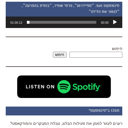
סינמסקופ 505: ״ספיידרמן״, פרסי אופיר, ״בוסית בהפרעה״,
״לגמור את הלילה״
נגן
01:00:12
00:00
אודיו
חיפוש
חיפוש
תמכו ב"סינמסקופ"
רוצים לעזור לממן את פעילות הבלוג, טבלת המבקרים והפודקאסט?