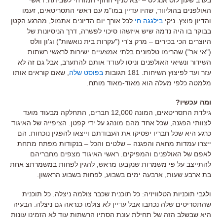
האולפנים בהוליווד, שהיו עדיין במו"מ עם ראשי התסריטאים, זעמו
והדיון פוצץ. ניקי
בילגגה חי
לכל אורך יום הדיונים אתמול, מהרגע הקטן
בבוקר בו היה נדמה שיש איזשהו סיכוי לפשרה, דרך הניסיונות של
היוצרים הכי בכירים – מרק צ'רי ("עקרות בית נואשות") וג'ון וולס
("אי.אר") שהרימו טלפונים בלתי אמצעיים ישירות לראשי רשתות
השידור ונשיאי האולפנים וניסו לעודד אותם להתערב, אבל גם זה לא
עזר ועד לפיצוץ השיחות. 181 תגובות
בפוסט שלה
, שאם קוראים אותו
מלמטה כלפי מעלה הוא מאוד-מאוד מותח.
ומה עכשיו?
גילדת התסריטאים, המונה 12,000 חברים, התחלקה מבעוד מועד
לצוותי הפגנה, שכל אחד מהם מונהג על ידי קפטן. הציפייה של האיגוד
כרגע היא שכל חבריו יפסיקו את העבודתם וייצאו להפגין נוכחות. הם
ייצרו עמדות מחאה והפגנה – שלטים והכל – בנקודות מפתח מתחת
לאפם של האולפנים והמפיקים. ראשי האיגוד מצפים מחבריהם
להתייצב על פי משמרות שנקבעו מראש, להגין לפחות במשמרתצ אחת
בת ארבע שעות, ארבעה ימים בשבוע, לפחות בשבוע הראשון.
ולגבי תוכניות הטלוויזיה: כל תוכנית שכבר צולמה ניצלה. כל תוכנית
שהתסריטים שלה נכתבו אבל עדיין לא צולמו כנראה גם ניצלה. הבעיה
היא שבשלב הזה של תחילת עונת הסתיו הרשתות עוד לא הזמינו עונות