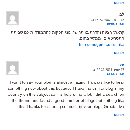
REPLY
לב
8 נובמבר 2007 at 13:23
PERMALINK
קראתי הצעה נהדרת באתר של עונג הפקות להתמודדות עם שביתת
התסריטאים- ממליץ בחום:
http://onegpro.co.il/strike
REPLY
Iva
17 ינואר 2011 at 22:31
PERMALINK
I want to say your blog is almost amazing. I always like to hear
something new about this because I have the similar blog in my
Country on this subject so this help´s me a lot. I did a search on
the theme and found a good number of blogs but nothing like
this.Thanks for sharing so much in your blog.. Greets, Iva
REPLY