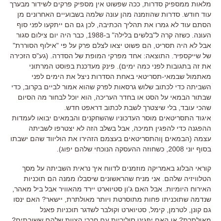
מלאות ממספיק סדרות, ככה שפשוט אין מספיק פרקים לשידור מבערך
עוד חודש. סדרות שהוזמנה מהן עונה שלמה בשבועיים האחרונים מן
הסתם עוד לא גמרו את תהליך הכתיבה, לכן גם הם ייתקעו לפני סוף
העונה. כשזה קרה ל"בלשים בלילה" ב-1988, כבר היה יום צילום סגור
אבל לא היה תסריט, הם פשוט יצאו לצלם פרק על פי "אילוף הסוררת"
של שייקספיר. התוצאה: אחד מפרקי המופת של הסדרה. (גע"ס הזכירה
את זה בתגובות לפני כמה ימים). פינק מעדכנת בפוסט המרתוני
מאתמול שבמאי-תסריטאי באחת הסדרות ניצל את הימים לפני
השביתה כדי לכתוב שלוש גרסאות לפרק שהוא אמור לביים בקרוב, כדי
שבתור הבמאי על הסט או בחדר העריכה, הוא יוכל לבחור מה הסיום
שהכי עובד, בלי שיצטרך לשבת לכתוב דראפט חדש.
איגוד התסריטאים מוסר העדכוניו שהשחקנים והבמאים יבואו לעמדות
ההפגנה כדי להפגין תמיכה, אבל בשלב הזה לא יצטרפו לשביתה
עצמה (הבמאים ןוהתסריטאים בעצמם הזהירו את הוליווד שהם ישבתו
בסוף יוני 2008, כשחוזה ההעסקה הנוכחי שלהם יפוג).
קוראי הבלוג באמריקה מוזמנים לדווח איך נראית השביתה על מסך
הטלוויזיה שלהם. אני מניח שהראשונים שיסבלו ממנה הם תוכניות
האירוח היומיות. אבל האם ג'ון סטיוארט יירד מהאוויר אבל ביל מאהר,
שנדמה שתוכניתו פחות מתוסרטת ויותר מאולתרת, יישאר? האם ינסו
גם קונן, לטרמן, קימל, סטיוארט וקולבר לשדגר תוכניות פאנל
מאולתרת? או האם יפגינו סוליריות עם חברי הצוות שלהם ששובתים?