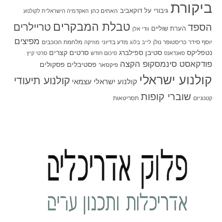
ביקורת
גיבורי על
דוקאביב
האחים כהן
האקדמיה הישראלית לקולנוע
טבלת המבקרים
טריילרים
הספד
הערת שוליים
וודי אלן
מפיצים
יוסף סידר
כריסטופר נולן
מדע בדיוני
מלחמת הכוכבים
לייב בלוג
מוזיקה
סטיבן ספילברג
סרטים קצרים
נטפליקס
סאנדאנס
סיכום חודש
סרטי קיץ
פודקאסט סינמסקופ הקצה
פסטיבלים
פסקולים
פיקסאר
קולנוע ישראלי
קולנוע תיעודי
קולנוע ישראלי עצמאי
שוברי קופות
תסריטאות
קטנוניזם