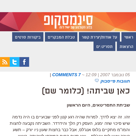
ראשי
על אודות/יצירת קשר
טבלת המבקרים
ביקורות סרטים
הרצאות
תסריט.ים
05 נובמבר 2007 | 12:09
~
7 COMMENTS
|
תגובות פייסבוק
כאן שביתה! (כלומר שם)
שביתת התסריטאים, היום הראשון
זהו. זה יצא לדרך. למרות שהיה רגע קטן לפני שבועיים בו היה נדמה
שיש סיכוי שזה ימנע, העסק רק הלך והידרדר. השביתה נקבעה לחצות
והמו"מ מתקיים בלוס אנג'לס, אבל כבר בחצות שעון ניו יורק – תשע
בערב שעון לוס אנג'לס – יצא סניף החוף המזרחי לשביתה. ראשי