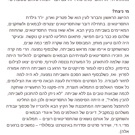
מי ניצח?
ההישג הראשון והברור לעין הוא של פטריק וארון, יו"ר גילדת
התסריטאים. בתחילה דובר שהתסריטאים יצטרפו לבמאים ולשחקנים,
המאיימים בשביתה בקיץ הבא. אלא שאז צוותי התסריטאים, שהחוזה
שלהם פג כבר ביום חמישי, פתאום החליטו להציג קו נוקשה. ובעיקר
היה להם טיעון מוחץ, המבוסס על מה שקרה לפני כמה שנים,
כשהשחקנים איימו שנה מראש בשביתה, שלבסוף נמנעה. הרי מה קרה
אז, הזכירו התסריטאים לעמיתיהם הבמאים והשחקנים: להוליווד היתה
שנה שלמה להתארגן. כל המערכת נכנסה לטירוף, סרטים יצאו לצילום
בחיפזון, כולם ניסו לגמור פרויקטים עד הרגע בו השביתה היתה אמורה
לפרוץ. ואז, כשלבסוף הושג הסכם והשביתה נמנעה, לא היה למה
לחזור לעבודה. כל הסרטים והסדרות לעונה הבאה סיימו את הצילומים,
כל אסמי האולפנים התמלאו תוצרת, ודה-פקטו כל התעשייה שותקה
לכמה שבועות טובים גם ללא שביתה. "לא ניתן להם להתכונן לשביתה,
להכין מלאי!", זו היתה הסיסמה של התסריטאים ולכן הם החליטו
להתפצל מהשביתה המתוכננת של הקיץ הבא ולהכריז על סכסוך עבודה
משלהם (במקביל, דיונים של האולפנים מול איגודי הבמאים
והשחקנים, על אותם נושאים שהתסריטאים רוצים – תמלוגים
מדי.וי.די, ושידור סרטים וסדרות באינטרנט ובסלולרי – נמשכים ברגעים
אלה).