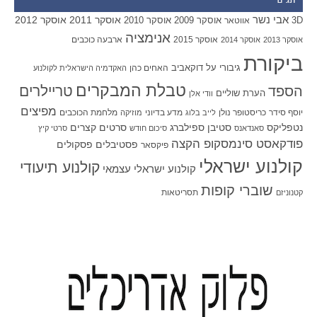
תגים
אבי נשר
אוסקר 2011
אוסקר 2012
אוסקר 2009
אוסקר 2010
3D
אווטאר
אנימציה
אוסקר 2015
ארבעה כוכבים
אוסקר 2013
אוסקר 2014
ביקורת
גיבורי על
דוקאביב
האחים כהן
האקדמיה הישראלית לקולנוע
טבלת המבקרים
טריילרים
הספד
הערת שוליים
וודי אלן
מפיצים
יוסף סידר
כריסטופר נולן
מדע בדיוני
מלחמת הכוכבים
לייב בלוג
מוזיקה
סטיבן ספילברג
סרטים קצרים
נטפליקס
סאנדאנס
סיכום חודש
סרטי קיץ
פודקאסט סינמסקופ הקצה
פסטיבלים
פסקולים
פיקסאר
קולנוע ישראלי
קולנוע תיעודי
קולנוע ישראלי עצמאי
שוברי קופות
תסריטאות
קטנוניזם