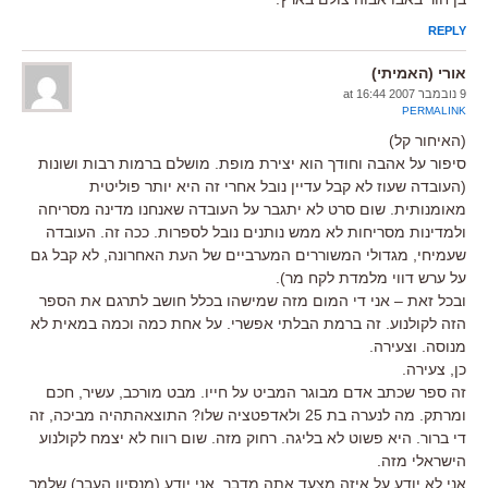
REPLY
אורי (האמיתי)
9 נובמבר 2007 at 16:44
PERMALINK
(האיחור קל)
סיפור על אהבה וחודך הוא יצירת מופת. מושלם ברמות רבות ושונות
(העובדה שעוז לא קבל עדיין נובל אחרי זה היא יותר פוליטית
מאומנותית. שום סרט לא יתגבר על העובדה שאנחנו מדינה מסריחה
ולמדינות מסריחות לא ממש נותנים נובל לספרות. ככה זה. העובדה
שעמיחי, מגדולי המשוררים המערביים של העת האחרונה, לא קבל גם
על ערש דווי מלמדת לקח מר).
ובכל זאת – אני די המום מזה שמישהו בכלל חושב לתרגם את הספר
הזה לקולנוע. זה ברמת הבלתי אפשרי. על אחת כמה וכמה במאית לא
מנוסה. וצעירה.
כן, צעירה.
זה ספר שכתב אדם מבוגר המביט על חייו. מבט מורכב, עשיר, חכם
ומרתק. מה לנערה בת 25 ולאדפטציה שלו? התוצאהתהיה מביכה, זה
די ברור. היא פשוט לא בליגה. רחוק מזה. שום רווח לא יצמח לקולנוע
הישראלי מזה.
אני לא יודע על איזה מצעד אתה מדבר. אני יודע (מנסיון העבר) שלמר