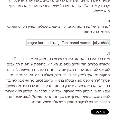
פגישות עם מפיקים המציעים לו ג'ובים לביים באמריקה? או שכל זה
יקרה רק אחרי ש"ביקור התזמורת" ייצא ואחרי שכולם ייראו כמה כסף
הוא יכניס?
3.
"מדוזות" של שירה גפן ואתגר קרת, יצא באיטליה. מפיץ הסרט הוא נני
מורטי. הנה תמונה:
4.
ואם כבר הזכרתי את גוגנהיים: באירוע בסינמטק תל אביב ב-17.11
יתארחו בכירים הוליוודיים נוספים. האירוע, בהפקת שותפות תל אביב
לוס אנג'לס, ינסה להיות מעין יום עיון תחת הכותרת המייעצת ליוצרים
המקומיים "איך לפרוץ להוליווד". פייר, שאלה טובה. האורחים: איימי
פסקל (יו"ר אולפני סוני) ובעלה ברני וויינראוב (כיום מחזאי אבל לשעבר
כתב השואו-ביזנס של הניו יורק טיימס, תפקיד במהלכו הכיר את אשתו)
וגם נינה ג'ייקובסון מדרימוורקס. אבל רגע: פסקל וג'ייקובסון לא אמורות
להיות עכשיו בשיא הטירוף עם שביתת התסריטאים? לעזוב עכשיו את
הוליווד ולהגיע לביקור נימוסין בישראל? נשמע משונה.