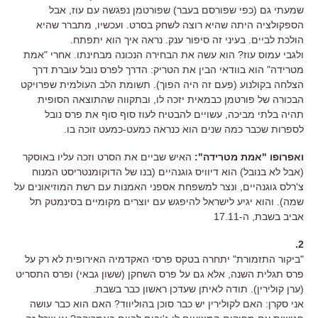
שמעתי גם (כפי שפורסם בעבר) שפורטמן נפגשה עם עוז, אבל
הספקולציה היתה שהיא רוצה לשחק בסרט. ועכשיו, מתברר שהיא
הולכת לביים. בעיני זה סיפור ענק. נראה איך הוא יתפתח.
ולגבי עמוס עוז? הוא עשה את הבחירה הנכונה מבחינתו. אחרי "אמת
מטרידה" הוא בוודאי הבין את הטריק: הדרך לפרס נובל עוברת דרך
הצלחה בקולנוע (פעם זה היה הפוך). תשומת הלב העולמית שפרויקט
הבכורה של פורטמן כבמאית יזכה לו, ובתקווה שהתוצאה הסופית
תהיה בלתי מביכה, עשויים להבטיח לעוז סוף סוף את פרס נובל
לספרות שכבר כמה שנים הוא כנראה כמעט-כמעט זוכה בו.
ואפרופו "אמת מטרידה":
האיש שביים את הסרט וזכה עליו באוסקר
(אבל לא בנובל) הוא דיוויס גוגנהיים (בנו של הדוקומנטריסט המנוח
צ'רלס גוגנהיים, ונצר למשפחת אספני האמנות עם רשת המוזיאונים על
שמה). והוא יגיע לישראל להיפגש עם יוצרים מקומיים בסינמטק תל
אביב בשבת, ה-17.11
2.
"ביקור התזמורת" יתחרה בטקס פרסי האקדמיה האירופית לא רק על
פרס תגלית השנה, אלא גם על פרס השחקן (ששון גבאי) ופרס התסריט
(ערן קולירין). תודה לאיתן שעדכן ראשון כבר בשבת.
אני סקרן: האם לקולירין יש כבר סוכן בהוליווד? האם הוא כבר עושה