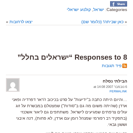
Categories:
ישראל
,
קולנוע ישראלי
«
כאן שביתה! (כלומר שם)
יצאו לרחובות
»
8 Responses to “ישראלים בחלל”
פיד תגובות
הבילתי נסלח
6 נובמבר 2007 at 14:08
PERMALINK
…והיום היתה כתבה ב"ידיעות" על סרט בכיכוב ז'ראר דפרדיה ופאני
ארדן (שהיתה משום מה גם ב"סודות") שמצטלם במבשרת על זוג
עולים צרפתים שמגיעים לישראל. משתתפים גם ליאור אשכנזי
(בתפקיד רב רפורמי שמנהל רומן עם ארדן, לא פחות), דנה איבגי
וששון גבאי.