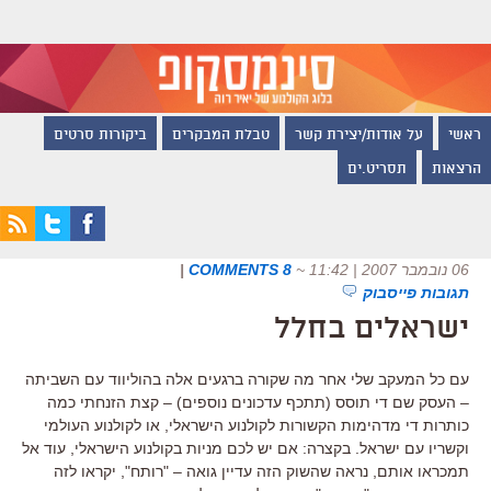
ראשי
על אודות/יצירת קשר
טבלת המבקרים
ביקורות סרטים
הרצאות
תסריט.ים
06 נובמבר 2007 | 11:42
~
8 COMMENTS
|
תגובות פייסבוק
ישראלים בחלל
עם כל המעקב שלי אחר מה שקורה ברגעים אלה בהוליווד עם השביתה
– העסק שם די תוסס (תתכף עדכונים נוספים) – קצת הזנחתי כמה
כותרות די מדהימות הקשורות לקולנוע הישראלי, או לקולנוע העולמי
וקשריו עם ישראל. בקצרה: אם יש לכם מניות בקולנוע הישראלי, עוד אל
תמכראו אותם, נראה שהשוק הזה עדיין גואה – "רותח", יקראו לזה