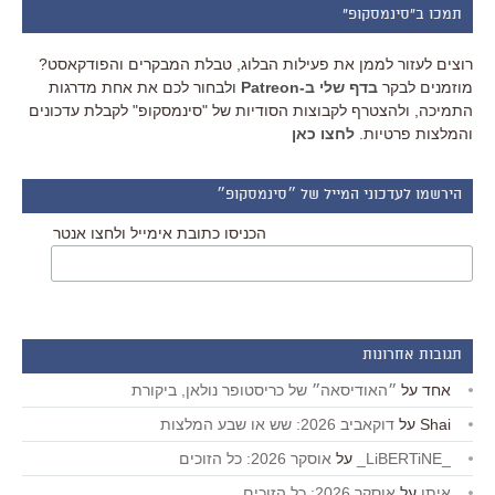
תמכו ב"סינמסקופ"
רוצים לעזור לממן את פעילות הבלוג, טבלת המבקרים והפודקאסט?
מוזמנים לבקר
בדף שלי ב-Patreon
ולבחור לכם את אחת מדרגות
התמיכה, ולהצטרף לקבוצות הסודיות של "סינמסקופ" לקבלת עדכונים
והמלצות פרטיות.
לחצו כאן
הירשמו לעדכוני המייל של ״סינמסקופ״
הכניסו כתובת אימייל ולחצו אנטר
תגובות אחרונות
אחד
על
״האודיסאה״ של כריסטופר נולאן, ביקורת
Shai
על
דוקאביב 2026: שש או שבע המלצות
_LiBERTiNE_
על
אוסקר 2026: כל הזוכים
איתן
על
אוסקר 2026: כל הזוכים