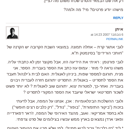
רק את שם הבמאי והסרט שכחו משום מה לציין.
מישהו יודע פרטים? מי? מה ולמה?
REPLY
איתן
6 נובמבר 2007 at 14:23
PERMALINK
לגבי אתגר קרת – אחלה תמונה. במוצאי השבת הקרובה יש הקרנה של
"חותכי הורידים" בסינמטק ת"א.
לגבי פורטמן : ראיתי את הידיעה הזו, אבל מקוצר זמן לא כתבתי עליה.
משהו נראה לי מוזר : עמוס עוז כתב את הספר בעברית. הספר, אני
מניח, תורגם למספר שפות, ביניהן לאנגלית. האם לבית ג'ילנהול תעבד
את הספר לתסריט – באנגלית. התסריט יתורגם חזרה לעברית ויבוים
בעברית. ואחר-כך, למטרות יצוא, יתורגם שוב לאנגלית ? לא יותר פשוט
לשכור תסריטאי ישראלי שיעבד את הספר המקורי לתסריט ?
ולגבי ההשלכות הבינלאומיות : אכן, אנחנו על המפה, אבל לדעתי
בזכות ("ביקור התזמורת", "בופור", "נודל", "רק כלבים רצים חופשי")
ולא בחסד אמריקאי. ואגב, מהצד האירופי של המפה, ז'ראר דפארדייה
ופאני ארדן נמצאים בארץ ממש עכשיו בצילומים של סרט צרפתי.
* ליד "רק כלבים" צריך לבוא סמיילי, למי שלא מבין את ההומור העקום