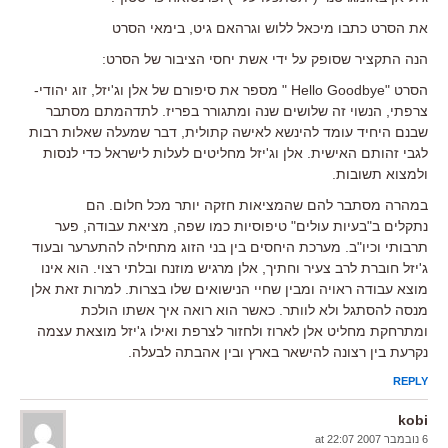
את הסרט כתבו מיכאל ללוש וגרהאם גיט, בימאי הסרט
הנה התקציר שסופק על ידי אשת יחסי הציבור של הסרט:
הסרט "Hello Goodbye " מספר את סיפורם של אלן וג'יזל, זוג יהודי-
צרפתי, הנשוי זה שלושים שנה ומתגורר בפריז. לתדהמתם מסתבר
שבנם היחיד עומד להינשא לאישה קתולית, דבר שמעלה שאלות רבות
לגבי זהותם האישית. אלן וג'יזל מחליטים לעלות לישראל כדי לנסות
ולמצוא תשובות.
במהרה מסתבר להם שהמציאות חזקה יותר מכל חלום. הם
נתקלים ב"בעיות עולים" טיפוסיות כמו שפה, מציאת עבודה, פער
תרבותי וכיו"ב. מערכת היחסים בין בני הזוג מתחילה להתערער ובעוד
ג'יזל חוברת לרב צעיר וחתיך, אלן מרגיש מוזנח ובלתי רצוי. הוא אינו
מוצא עבודה ראויה ומבין שחיי הנישואים שלו בצרות. למרות זאת אלן
מנסה להסתגל ולא לוותר. כאשר הוא רואה איך אשתו הולכת
ומתרחקת מחליט אלן לארוז ולחזור לצרפת ואילו ג'יזל מוצאת עצמה
נקרעת בין רצונה להישאר בארץ ובין אהבתה לבעלה.
REPLY
kobi
6 נובמבר 2007 at 22:07