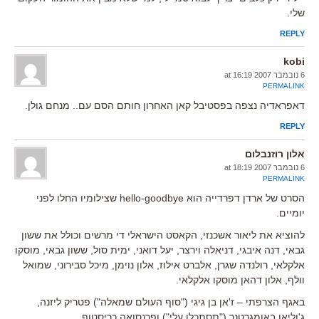
שלי.
REPLY
kobi
6 נובמבר 2007 at 16:19
PERMALINK
דאפראדיה נצפה בפסטיבל קאן האחרון חותם הסם עם.. מנחם גולן.
REPLY
אלון רוזנבלום
6 נובמבר 2007 at 18:19
PERMALINK
הסרט של ארדן דפרדייה הוא hello-goodbye שצילומיו החלו לפני
יומיים.
להוציא את ליאור אשכנזי, הקאסט הישראלי די מרשים וכולל את ששון
גבאי, דנה איבגי, דניאלה וירצר, יעל דואני, ימית סול, ששון גבאי, מוסקו
אלקלאי, רולנדה שגרן, אלברט אילוז, אלון נוימן, מיכל סבירוני, שמואל
וולף, אלון דהאן מוסקו אלקלאי.
באגף הצרפתי – ז'אן בן גיגי ("סוף העולם שמאלה") פטריק ליזנה,
ג'וליאן באומגרטנר ("תסתכלו עלי") ופרנסואה כריסטוף.