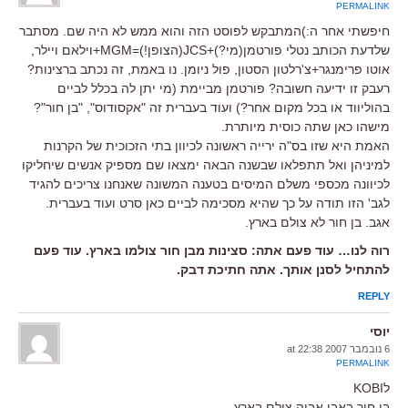
PERMALINK
חיפשתי אחר ה:)המתבקש לפוסט הזה והוא ממש לא היה שם. מסתבר
שלדעת הכותב נטלי פורטמן(מי?)+JCS(הצופן!)=MGM+וילאם ויילר,
אוטו פרימנגר+צ'רלטון הסטון, פול ניומן. נו באמת, זה נכתב ברצינות?
רעבק זו ידיעה חשובה? פורטמן מביימת (מי יתן לה בכלל לביים
בהוליווד או בכל מקום אחר?) ועוד בעברית זה "אקסודוס", "בן חור"?
מישהו כאן שתה כוסית מיותרת.
האמת היא שזו בס"ה ירייה ראשונה לכיוון בתי הזכוכית של הקרנות
למיניהן ואל תתפלאו שבשנה הבאה ימצאו שם מספיק אנשים שיחליקו
לכיוונה מכספי משלם המיסים בטענה המשונה שאנחנו צריכים להגיד
לגב' הזו תודה על כך שהיא מסכימה לביים כאן סרט ועוד בעברית.
אגב. בן חור לא צולם בארץ.
רוה לנו… עוד פעם אתה: סצינות מבן חור צולמו בארץ. עוד פעם
להתחיל לסנן אותך. אתה חתיכת דבק.
REPLY
יוסי
6 נובמבר 2007 at 22:38
PERMALINK
לKOBI
בן חור באבו אבוה צולם בארץ.