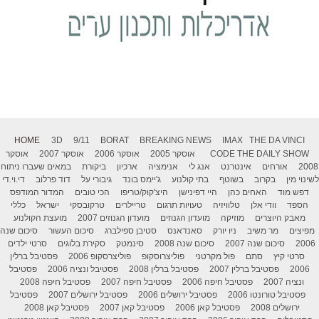
HOME
3D
9/11
BORAT
BREAKING NEWS
IMAX
THE DA VINCI
THE DAILY SHOW
CODE
אוסקר 2005
אוסקר 2006
אוסקר 2007
אוסקר
2008
אורחים
אינטרנט
אנג לי
אנימציה
ארכיון
ביקורת
במאים שעברו ניתוח
לשינוי מין
בקרוב
בשוטף
בתי קולנוע
ג'יימס בונד
גיבורי על
דוד פרלוב
די.וי.די
דפש מוד
האחים כהן
היי דפינישן
היצ'קוק/טריפו
הכי טובים
המדור המודפס
הספד
וודי אלן
טלוויזיה
טעויות תרגום
טריילרים
טרקובסקי
ישראל
כללי
מאבק היוצרים
מוזיקה
מועדון הגנוזים
מועדון הגנוזים 2007
מועצת הקולנוע
מפיצים
מר משיב
ניו יורק
סאנדאנס
סטיבן ספילברג
סיכום העשור
סיכום שנה
2006
סיכום שנה 2007
סיכום שנה 2008
סינמטק
סקירת בלוגים
סרטי ילדים
סרטי קיץ
סתם
פול מקרטני
פוליצרוסקופ
פוליצרסקופ 2006
פסטיבל ברלין
2006
פסטיבל ברלין 2007
פסטיבל ברלין 2008
פסטיבל ונציה 2006
פסטיבל
ונציה 2007
פסטיבל חיפה 2006
פסטיבל חיפה 2007
פסטיבל חיפה 2008
פסטיבל טורונטו 2006
פסטיבל ירושלים 2006
פסטיבל ירושלים 2007
פסטיבל
ירושלים 2008
פסטיבל קאן 2006
פסטיבל קאן 2007
פסטיבל קאן 2008