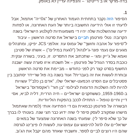
בדה-מרקר או ב"רייטינג" – והנפילה עדיין לא באופק.
1.
הסיפור
הזה
נקבר בתחתית העמוד האחרון של "גלריה" אתמול, אבל
לדעתי זו אולי הידיעה החשובה ביותר של העת האחרונה, או לפחות
ידיעה שההשלכות שלה יהיו די משמעותיות לקולנוע הישראלי בשנה
הקרובה: נטלי פורטמן
תביים
בישראל את סרטה הראשון – עיבוד
ל"סיפור על אהבה וחושך" של עמוס עוז. אולפני JCS יפיקו, ומתנהלים
מגעים עם נעמי פונר-ג'ילנהול ("לגעת במילים") – אשתו של סטיבן
ואמא של ג'ייק ומגי – שתכתוב את התסריט. זו, בעיני, בשורה ענקית.
כוכבת בסדר הגודל של פורטמן – אל תשכחו איזו סערה עשה ישבנה
החשוף בסרט קצר רק לפני כחודש – מביימת את סרטה הראשון
ובוחרת לעשות את זה בעברית? ועוד בשנה בה פול שריידר יסתובב בין
פסטיבלים עם הסרט הכמעט-ישראלי שלו, "אדם בן כלב"? עשויות
להיות לזה השלכות הדומות לצילומי "בן חור" ו"אקסודוס" בישראל
ב-1959-1960, כששחקנים ישראליים – חיה הררית, דליה לביא, אסי
דיין וחיים טופול – התחילו לככב בהפקות הוליוודיות.
הבשורה על פורטמן כבמאית גם די הפתיעה אותי (למרות שאתמול
מישהו שמקורב לעסק סיפר לי שזה ידוע כבר חצי שנה. בעטתי לו בברך
על כך שלא סיפר לי). שמעתי בשנה האחרונה שמצעד של במאים
ישראליים עלו לרגל להיפגש עם עמוס עוז, לעשות לו פיצ'ינג לגרסה
שהם היו רוצים לביים לספר, וחשבתי שאחד מהם יקבל את הג'וב.