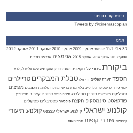
סינמסקופ בטוויטר
Tweets by @cinemascopian
תגים
אבי נשר
אוסקר 2011
אוסקר 2012
אוסקר 2009
אוסקר 2010
3D
אווטאר
אנימציה
אוסקר 2015
ארבעה כוכבים
אוסקר 2013
אוסקר 2014
ביקורת
גיבורי על
דוקאביב
האחים כהן
האקדמיה הישראלית לקולנוע
טבלת המבקרים
טריילרים
הספד
הערת שוליים
וודי אלן
מפיצים
יוסף סידר
כריסטופר נולן
מדע בדיוני
מלחמת הכוכבים
לייב בלוג
מוזיקה
סטיבן ספילברג
סרטים קצרים
נטפליקס
סאנדאנס
סיכום חודש
סרטי קיץ
פודקאסט סינמסקופ הקצה
פסטיבלים
פסקולים
פיקסאר
קולנוע ישראלי
קולנוע תיעודי
קולנוע ישראלי עצמאי
שוברי קופות
תסריטאות
קטנוניזם