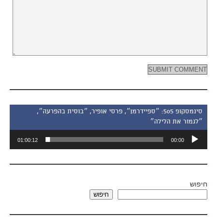
סינמסקופ 505: ״ספיידרמן״, פרסי אופיר, ״בוסית בהפרעה״,
״לגמור את הלילה״
נגן
01:00:12
00:00
אודיו
חיפוש
חיפוש