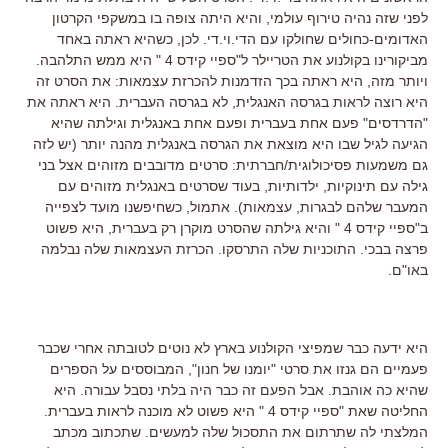
לפני שזה נהיה טירוף עולמי, והיא היתה צופה בו במשקפי הקרטון
האדומים-כחולים שחולקו עם הדי.וי.די. לכן, כשהיא ראתה באחד
מביקורינו בקולנוע את הטריילר ל"ספיי קידס 4 " היא ממש התלהבה.
ויותר מזה, היא ראתה בכך הזדמנות להכרזת עצמאות: את הסרט זה
היא רוצה לראות בגרסה האנגלית, לא בגרסה העברית. היא ראתה את
"הדרדסים" פעם אחת בעברית ופעם אחת באנגלית וגילתה שהיא
הגיעה לגיל שבו היא מוצאת את הגרסה באנגלית מהנה יותר (יש לזה
גם משמעות פסיכולוגית/חברתית: סרטים מדובבים מזוהים אצל בני
גילה עם תינוקיות, ילדותיות, בעוד שסרטים באנגלית מזוהים עם
המעבר שלהם לבגרות, עצמאות). אתמול, כשחיפשנו מועד לצפייה
ב"ספיי קידס 4 " והיא גילתה שהסרט מוקרן רק בעברית, היא פשוט
פרצה בבכי. התוכניות שלה התרסקו. הכרזת העצמאות שלה נבלמה
באו"ם.
היא ידעה כבר שמפיצי הקולנוע בארץ לא נוטים לטובתה אחרי שכבר
פעמיים הם גנזו את סרטי "יומנו של חנון", המבוססים על הספרים
שהיא כה אוהבת. אבל הפעם זה כבר היה בלתי נסבל עבורה. היא
החליטה שאת "ספיי קידס 4 " היא פשוט לא מוכנה לראות בעברית.
המלצתי לה שתרתום את התסכול שלה למעשים. שתכתוב מכתב