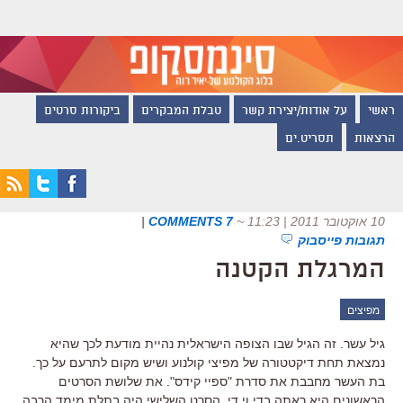
ראשי
על אודות/יצירת קשר
טבלת המבקרים
ביקורות סרטים
הרצאות
תסריט.ים
10 אוקטובר 2011 | 11:23
~
7 COMMENTS
|
תגובות פייסבוק
המרגלת הקטנה
מפיצים
גיל עשר. זה הגיל שבו הצופה הישראלית נהיית מודעת לכך שהיא
נמצאת תחת דיקטטורה של מפיצי קולנוע ושיש מקום לתרעם על כך.
בת העשר מחבבת את סדרת "ספיי קידס". את שלושת הסרטים
הראשונים היא ראתה בדי.וי.די. הסרט השלישי היה בתלת מימד הרבה