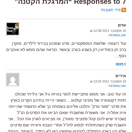
7 Responses to “המרגלת הקטנה”
פיד תגובות
אדם
10 אוקטובר 2011 at 12:38
PERMALINK
עוד דוגמה- שלושת המוסקטרים, סרט שמכוון בבירור לילדים, מוקרן
ברב חן במודיעין רק בשבע בערב ובעשר. כנראה שהם ממש לא אוהבים
כסף…
REPLY
איריס
10 אוקטובר 2011 at 13:25
PERMALINK
זה עוד טוב- אני ממש מתביישת לומר באיזה גיל אני גיליתי שכולנו
תחת דקטטורה של מפיצי קולנוע… כשאני הייתי בתיכון הקרינו בארץ
את סרטי "סטר טרק" והלכנו אליהם בשמחה כך שלא הרגשתי שהייתה
איזו אפליה. אני משערת שחשבתי שאם הביאו את הסרטים הנ"ל
(שברור שיש להם קהל ספציפי מאוד), אז מביאים לארץ את הכל…אני
חושבת שרק כשהתחלתי לנסוע לחו"ל אחרי הצבא וראיתי שם סרטים
שלא היו בארץ התחלתי להרגיש שמשהו כאן לא בסדר. (כאמור, הצתה