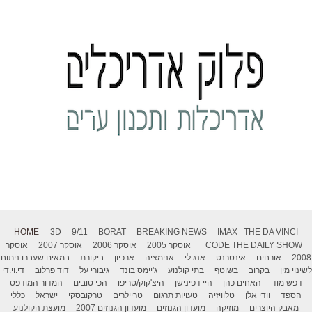
HOME
3D
9/11
BORAT
BREAKING NEWS
IMAX
THE DA VINCI
THE DAILY SHOW
CODE
אוסקר 2005
אוסקר 2006
אוסקר 2007
אוסקר
2008
אורחים
אינטרנט
אנג לי
אנימציה
ארכיון
ביקורת
במאים שעברו ניתוח
לשינוי מין
בקרוב
בשוטף
בתי קולנוע
ג'יימס בונד
גיבורי על
דוד פרלוב
די.וי.די
דפש מוד
האחים כהן
היי דפינישן
היצ'קוק/טריפו
הכי טובים
המדור המודפס
הספד
וודי אלן
טלוויזיה
טעויות תרגום
טריילרים
טרקובסקי
ישראל
כללי
מאבק היוצרים
מוזיקה
מועדון הגנוזים
מועדון הגנוזים 2007
מועצת הקולנוע