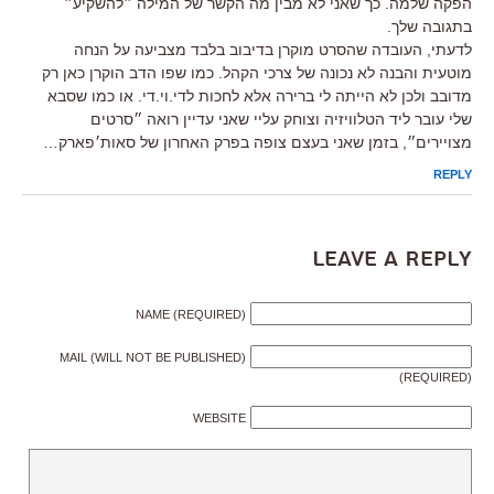
הפקה שלמה. כך שאני לא מבין מה הקשר של המילה ״להשקיע״
בתגובה שלך.
לדעתי, העובדה שהסרט מוקרן בדיבוב בלבד מצביעה על הנחה
מוטעית והבנה לא נכונה של צרכי הקהל. כמו שפו הדב הוקרן כאן רק
מדובב ולכן לא הייתה לי ברירה אלא לחכות לדי.וי.די. או כמו שסבא
שלי עובר ליד הטלוויזיה וצוחק עליי שאני עדיין רואה ״סרטים
מצויירים״, בזמן שאני בעצם צופה בפרק האחרון של סאות׳פארק…
REPLY
Leave a Reply
NAME (REQUIRED)
MAIL (WILL NOT BE PUBLISHED)
(REQUIRED)
WEBSITE