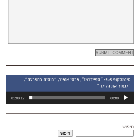
סינמסקופ 505: ״ספיידרמן״, פרסי אופיר, ״בוסית בהפרעה״,
״לגמור את הלילה״
נגן
01:00:12
00:00
אודיו
חיפוש
חיפוש