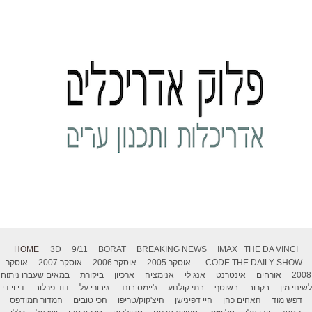
HOME
3D
9/11
BORAT
BREAKING NEWS
IMAX
THE DA VINCI
THE DAILY SHOW
CODE
אוסקר 2005
אוסקר 2006
אוסקר 2007
אוסקר
2008
אורחים
אינטרנט
אנג לי
אנימציה
ארכיון
ביקורת
במאים שעברו ניתוח
לשינוי מין
בקרוב
בשוטף
בתי קולנוע
ג'יימס בונד
גיבורי על
דוד פרלוב
די.וי.די
דפש מוד
האחים כהן
היי דפינישן
היצ'קוק/טריפו
הכי טובים
המדור המודפס