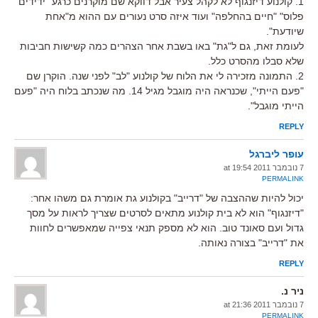
1. קולנוע דיזנגוף לא לקהל צעיר אבל דווקא שם מוקרנים כרגע "ידידים
פלוס" "חיים בהחלפה" ועוד איזה סרט נעורים עם ההוא מ"אחת
שיודעת".
לעומת זאת, גם ל"גת" באו בשבת אחר הצהרים כמה קשישות חביבות
שלא סבלו מהסרט כלל.
2. התמונה מזכירה לי את הלוח של קולנוע "לב" לפני שנה. הוקרן שם
"פעם הייתי", שכנראה היה מוגבל מגיל 14. מה שנכתב בלוח היה "פעם
הייתי מוגבל".
REPLY
עופר ליברגל
7 נובמבר 2011 at 19:54
PERMALINK
יכול להיות שההצבה של "דרייב" בקולנוע גת אומרת גם משהו אחר:
"דיזנגוף" הוא לא בית קולנוע מתאים לסרטים שצריך לראות על מסך
גדול ועם סאונד טוב. הוא לא מספק תנאי צפייה שמאפשרים לחוות
את "דרייב" בצורה נאותה.
REPLY
ניר נ.
7 נובמבר 2011 at 21:36
PERMALINK