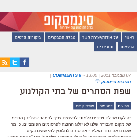
ראשי
על אודות/יצירת קשר
טבלת המבקרים
ביקורות סרטים
הרצאות
תסריט.ים
07 נובמבר 2011 | 13:00
~
8 COMMENTS
|
תגובות פייסבוק
שפת הסתרים של בתי הקולנוע
מפיצים
קטנוניזם
שוברי קופות
זה לקח שכולנו צריכים ללמוד: לפעמים צריך להיזהר שהז'רגון הפנימי
של מקום העבודה שלנו לא יזלוג החוצה לפרסומים הפומביים, כי מה
שלנו נראה ברור מאליו יראה סתום לחלוטין למי שאינו בקיא
בטרמינולוגיה ובקצרנות של בעלי המקצוע. Case in point: ביום חמישי