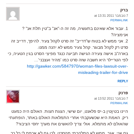
ברק
7 נובמבר 2011 at 13:31
PERMALINK
1. עבור אלא שאינם בתעשיה, מה זה ה-"אנ" ב"טין תלת אנ" ?
אנימציה?
2. אני ממש לא בטוח ש"דרייב" זה סרט לקהל צעיר. להיפך, דרייב זה
סרט רק לקהל מבוגר. קהל צעיר ממש לא יהנה ממנו.
בארה"ב אישה צעירה הגישה תביעה כנגד מפיצי הסרט בגין הטעיה, כי
לפי הטריילר היא חשבה שזה סרט כמו 'מהיר ועצבני'…
http://gawker.com/5847970/woman-files-lawsuit-over-
misleading-trailer-for-drive
REPLY
פרנק
7 נובמבר 2011 at 13:52
PERMALINK
היינו בטיןטין ב-יס פלאנט, יום שישי, הצגת חצות. האולם היה כמעט
ריק. האמת היא שכשעקבתי אחרי התמלאות האולם באתר, הופתעתי
שהאולם לא מתמלא. אולי צריך להאשים את מערך יחסי הציבור?
גם אני, אגב, ממש לא התלהבתי מהסרט. לכן גם לא אכפת לי כל כך