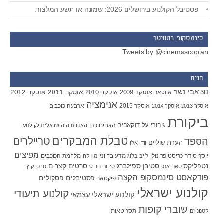
פסטיבל הקולנוע בירושלים 2026: שמונה או תשע המלצות
סינמסקופ בטוויטר
Tweets by @cinemascopian
תגים
אבי נשר
אוסקר 2011
אוסקר 2012
אוסקר 2009
אוסקר 2010
3D
אווטאר
אנימציה
אוסקר 2015
ארבעה כוכבים
אוסקר 2013
אוסקר 2014
ביקורת
גיבורי על
דוקאביב
האחים כהן
האקדמיה הישראלית לקולנוע
טבלת המבקרים
טריילרים
הספד
הערת שוליים
וודי אלן
מפיצים
יוסף סידר
כריסטופר נולן
מדע בדיוני
מלחמת הכוכבים
לייב בלוג
מוזיקה
סטיבן ספילברג
סרטים קצרים
נטפליקס
סאנדאנס
סיכום חודש
סרטי קיץ
פודקאסט סינמסקופ הקצה
פסטיבלים
פסקולים
פיקסאר
קולנוע ישראלי
קולנוע תיעודי
קולנוע ישראלי עצמאי
שוברי קופות
תסריטאות
קטנוניזם