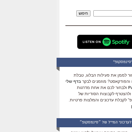
להגביר
או
חיפוש
להנמיך
עוצמת
שמע.
סינמסקופ"
ור לממן את פעילות הבלוג, טבלת
והפודקאסט? מוזמנים לבקר
בדף שלי
ולבחור לכם את אחת מדרגות
ולהצטרף לקבוצות הסודיות של
" לקבלת עדכונים והמלצות פרטיות.
לעדכוני המייל של ״סינמסקופ״