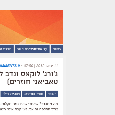
ראשי
על אודות/יצירת קשר
טבלת ה
11 ינואר 2012 | 07:50
~
9 COMMENTS
ג'ורג' לוקאס ונדב
טאביאני חוזרים)
השוטר
סטיבן סודרברג
פסטיבל ברלין
מה מתברר? שאחרי שהיו כמה תקלות בב
צריך החלפה זה אני. אני קצת איטי השב