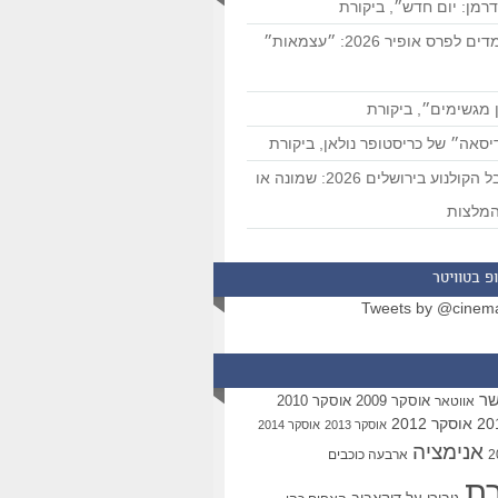
רמן: יום חדש״, ביקורת
המועמדים לפרס אופיר 2026: ״עצמאות״
 מגשימים״, ביקורת
סאה״ של כריסטופר נולאן, ביקורת
פסטיבל הקולנוע בירושלים 2026: שמונה או
מלצות
פ בטוויטר
Tweets by @cinem
שר
אוסקר 2009
אוסקר 2010
אווטאר
אוסקר 2012
אוסקר 2013
אוסקר 2014
אנימציה
ארבעה כוכבים
רת