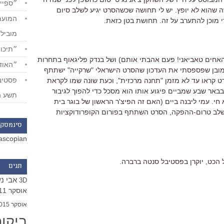
״ספייד
ה שהוא לא יופץ. יש לי תחושה שכשהסרט יגיע לשלב סיום
י מוכן להתערב על זה. תחושת בטן כזאת.
מוביל
״תיכון
אחים טאביאני! פעם אהבתי אותם) ושל בנדק פליגאוף בתחרות
״האודי
מובן שפספסתי את העדכון שהסרט הישראלי "שרקייה" ישתתף
 קראו עד לא מזמן "תחנה מרכזית", וכעת שונה שמו לקראת
אר שבע שמביים פיגוע אותו הוא מסכל כדי להפוך לגיבור
תשע ה
חי. עמי ליבנה ביים (האם זה הפיצ'ר הראשון של בוגר בית
 בשלב טרום-ההפקה, הסרט השתתף בפורום הקופרודוקציות
סינמסקו
ascopian
 הכט, יוקרן בפסטיבל סנטה ברברה.
תגים
אבי נ
3D
אוסקר 2011
אוסקר 2015
ביקו