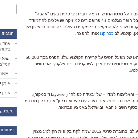
עבוד על סרטו החדש, דרמה דוברת צרפתית בשם "אהבה"
יאן ואיזבל הופר מגלמים זוג פרופסורים למוזיקה שנאלצים להתמודד
ת שבץ. לא התקציר הכי מקסים בעולם. זה סרטו הראשון של
ן. קולנוע לב
כבר קנו
אותו להפצה.
תגובות 
אחד
ע
ביקור
– ברכות לדוד גורפינקל שזכה בפרס לנדאו של מפעל הפיס על קריירת הקולנוע שלו. הפרס בסך 50,000
Shai
ע
קומנטריסטית ענת אבן ולשחקנית רונית אלקבץ. אני חושב
המלצו
נוע.
_LiBERTiNE_
איתן
ע
איתן
ע
– והאלימות למדי – של "בגידה כפולה" ("Haywire" במקור),
ות אבודה" פוגש את "נערה עם קעקוע דרקון" עם תבלין סבנטיזי
בסוף השבוע הבא, ובישראל באמצע פברואר.
סינמסקו
פוסטים 
– אפרופו סטיבן סודרברג ואפרופו קולנוע לב: בחוברת סרטי 2012 שמחולקת בקופות הקולנוע מצוין
 המבוסס על חייו של השחקן צ'אנינג טייטום כחשפן לפני שנהיה