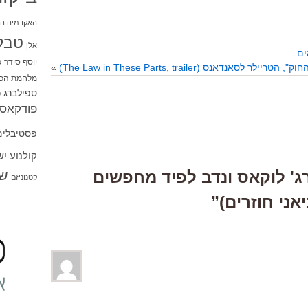
האקדמיה הי
טבל
אלן
ים
יוסף סידר
כ
הטריילר לסאנדאנס (The Law in These Parts, trailer)
»
מלחמת הכו
ספילברג
ס
פודקאסט
פסטיבלים
קולנוע י
שו
Respons “ג'ורג' לוקאס ונדב לפיד מחפשים
קטנוניזם
ני חוזרים)”