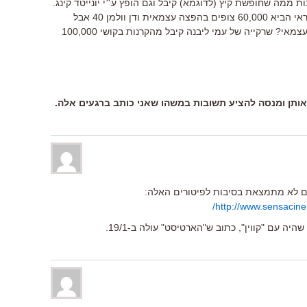
 ממה שחופשת קיץ (לדוגמא) קיבל וגם הופץ ע״י יונייטד קינג.
אבל כלבת נחשב לסרט עצמאי. אייל שיראי הביא 60,000 צופים בהפצה עצמאית ודן וולמן 40 אבל
הסרטים של שניהם לא נחשבים קולנוע עצמאי? שרקייה של עמי ליבנה קיבל מהקרנות בקושי 100,000
 אותן ומנסה להציע תשובות במשהו שאני כותב ברגעים אלה.
ם לא מתמצאת בסיבות לפיטורים האלה:
http://www.sensacine
היה עם "קווין", כתוב ש"הארטיסט" עולה ב-19/1.