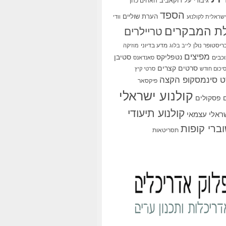
גיבורי על
דוקאביב
האחים כהן
הספד
הערת שוליים
שראלית לקולנוע
וודי
ת המבקרים
טריילרים
ריסטופר נולן
מדע בדיוני
לייב בלוג
מוזיקה
מפיצים
סטיבן
נטפליקס
כבים
סאנדאנס
סרטים קצרים
יכום חודש
סרטי קיץ
 סינמסקופ הקצה
פיקסאר
קולנוע ישראלי
פסקולים
קולנוע תיעודי
שראלי עצמאי
ברי קופות
תסריטאות