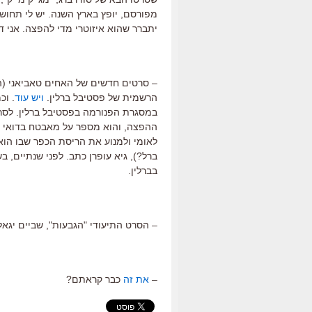
מפורסם, יופץ בארץ השנה. יש לי תחוש
יתברר שהוא איזוטרי מדי להפצה. אני ד
– סרטים חדשים של האחים טאביאני (ה
הרשמית של פסטיבל ברלין.
ויש עוד
. וכ
במסגרת הפנורמה בפסטיבל ברלין. לסרט
ההפצה, והוא מספר על מאבטח בדואי בב
לאומי ולמנוע את הריסת הכפר שבו הוא 
ברל?), גיא עופרן כתב. לפני שנתיים,
בברלין.
– הסרט התיעודי "הגבעות", שביים יגאל
–
את זה
כבר קראתם?