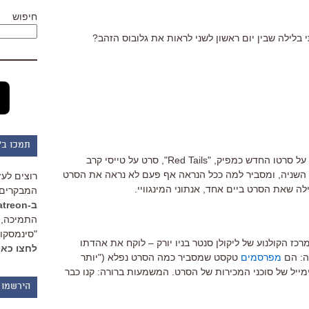
חיפוש
 בלילה שבין יום ראשון לשני לראות את גלובוס הזהב?
תמכו ב"
לדבר על סרטו החדש כמפיק, "Red Tails", סרט על טייסי קרב
שניה, ומסביר למה ככל הנראה אף פעם לא נראה את הסרט
רוצים לעז
לה שאת הסרט ביים אחד, אנתוני המינגוויי.
המבקרים 
ב-Patreon
התמיכה, 
"סינמסקופ
כז הקולנוע של ליקולן סנטר בניו יורק – לוקח את אהדתו
לחצו כאן
ה: הם
מפרסמים
טקסט שמסביר כמה הסרט נפלא ("יותר
ימייל של סוכני המכירות של הסרט. המשמעות ברורה: קנו כבר
הירשמו 