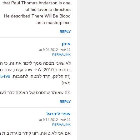
that Paul Thomas Anderson is one
of his favorite directors.
He described There Will Be Blood
as a masterpiece
REPLY
איתן
11 ינואר 2012 at 9:04
PERMALINK
לא שאני מצפה ממך לזכור את זה, כי הא
בנובמבר 2010, לפני שנה וקצת, עדכנתי כאן אצלך בבלוג על התחלת הצילומים של סרטו החדש
(זה הלינק. תרד למטה, לתגובות:
p=5498
מאז)
מה שאומר שהסרט של האנקה כבר בעצם 
REPLY
עופר ליברגל
11 ינואר 2012 at 9:14
PERMALINK
אם אני לא טועה, רוני קידר בוגרת בית 