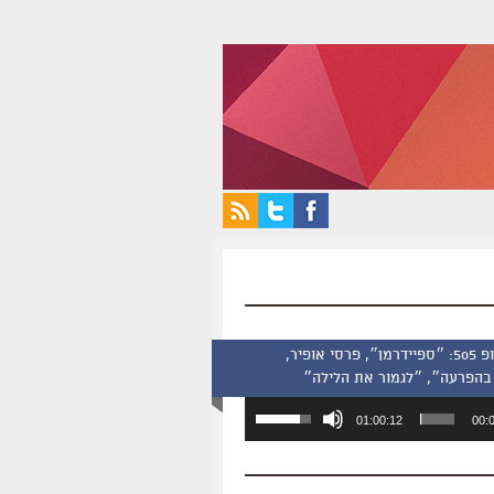
סינמסקופ 505: ״ספיידרמן״, פרסי אופיר,
בהפרעה״, ״לגמור את הלילה״
השתמש
01:00:12
00:
במקש
למעלה/למטה
כדי