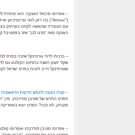
– אפרופו מיכאל האנקה: הוא מתחיל ל
("Amour") בה ז'אן לואי טרינטינ
עם העובדה שהאשה לקתה בשיתוק בעקבו
האנקה מאז "סרט לבן" שזכ בפסטיבל קא
שקל יוענק השנה בתחום הקולנוע גם לדו
שגורפינקל חייב לזכות בפרס ישראל לקול
–
קבלו הצצה לחמש הדקות הראשונות
הסרט החדש של סטיבן סודרברג. מין "זה
מובהק, לא ככה? הסרט יוצא באמריקה 
שסרטו הבא של סודרברג, "מג'יק מייק",