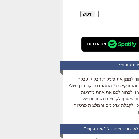
להגביר
או
חיפוש
להנמיך
עוצמת
שמע.
סינמסקופ"
ור לממן את פעילות הבלוג, טבלת
והפודקאסט? מוזמנים לבקר
בדף שלי
ולבחור לכם את אחת מדרגות
ולהצטרף לקבוצות הסודיות של
" לקבלת עדכונים והמלצות פרטיות.
לעדכוני המייל של ״סינמסקופ״