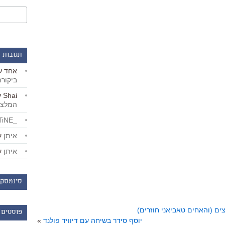
תגובות 
אחד
ע
ביקור
Shai
ע
המלצו
_LiBERTiNE_
איתן
ע
איתן
ע
סינמסקו
ים (והאחים טאביאני חוזרים)
פוסטים 
יוסף סידר בשיחה עם דיוויד פולנד
»