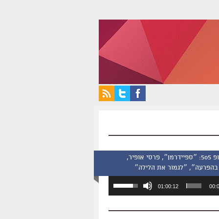
סינמסקופ 505: ״ספיידרמן״, פרסי אופיר,
בהפרעה״, ״לגמור את הלילה״
השתמש
01:00:12
00:
במקש
למעלה/למטה
כדי