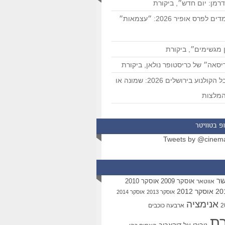
רמן: יום חדש״, ביקורת
המועמדים לפרס אופיר 2026: ״עצמאות״
 מגשימים״, ביקורת
סאה״ של כריסטופר נולאן, ביקורת
פסטיבל הקולנוע בירושלים 2026: שמונה או
מלצות
פ בטוויטר
Tweets by @cinem
שר
אוסקר 2009
אוסקר 2010
אווטאר
אוסקר 2012
אוסקר 2013
אוסקר 2014
אנימציה
ארבעה כוכבים
רת