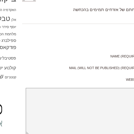
חתם של אזרחים תמימים בהכחשה
האקדמיה הי
טבל
אלן
יוסף סידר
כ
מלחמת הכו
ספילברג
ס
פודקאסט
NAME (REQUI
פסטיבלים
קולנוע י
MAIL (WILL NOT BE PUBLISHED) (REQUI
שו
קטנוניזם
WEB