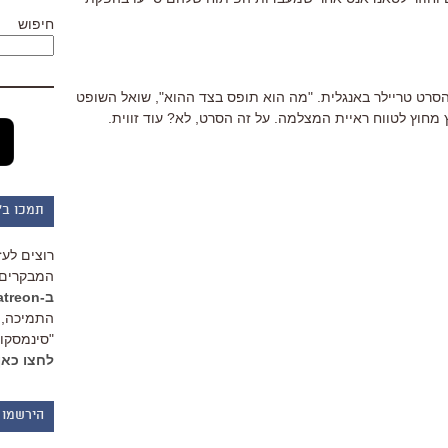
חיפוש
הסרט טריילר באנגלית. "מה הוא תופס בצד ההוא", שואל השופט
יץ מחוץ לטווח ראיית המצלמה. על זה הסרט, לא? עוד זווית.
תמכו ב"
רוצים לעז
המבקרים 
ב-Patreon
התמיכה, 
"סינמסקופ
לחצו כאן
הירשמו 