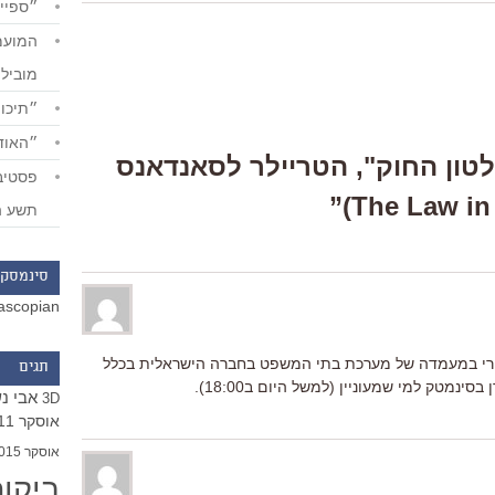
״ספייד
מוביל
״תיכון
״האודי
Response “"שלטון החוק", הטריילר לסאנדאנס
תשע ה
סינמסקו
ascopian
בורי במעמדה של מערכת בתי המשפט בחברה הישראלית בכלל
תגים
ינמטק למי שמעוניין (למשל היום ב18:00).
אבי נ
3D
אוסקר 2011
אוסקר 2015
ביקו