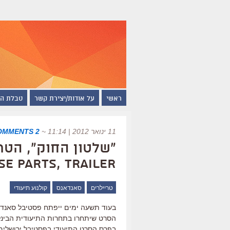
ראשי
על אודות/יצירת קשר
טבלת ה
11 ינואר 2012 | 11:14
~
2 COMMENTS
se Parts, trailer)
טריילרים
סאנדאנס
קולנוע תיעודי
בעוד תשעה ימים ייפתח פסטיבל סאנדאנ
הסרט שיתחרו בתחרות התיעודית הבינלא
בפרס הסרט התיעודי בפסטיבל ירושלים