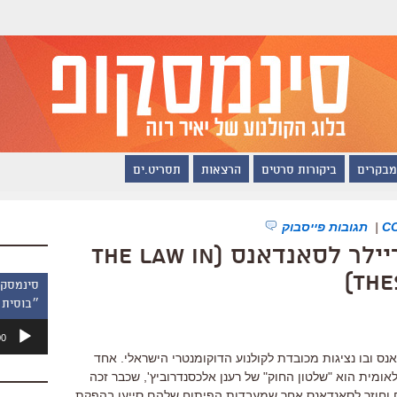
מבקרים
ביקורות סרטים
הרצאות
תסריט.ים
|
תגובות פייסבוק
"שלטון החוק", הטריילר לסאנדאנס (The Law in
The
״בוסית 
נגן
00
אודיו
ס ובו נציגות מכובדת לקולנוע הדוקומנטרי הישראלי. אחד
ומית הוא "שלטון החוק" של רענן אלכסנדרוביץ', שכבר זכה
 וחוזר לסאנדאנס אחר שמעבדות הפיתוח שלהם סייעו בהפקת