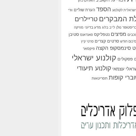
גיבורי על
דוקאביב
האחים כהן
הספד
הערת שוליים
שראלית לקולנוע
וודי
ת המבקרים
טריילרים
ריסטופר נולן
מדע בדיוני
לייב בלוג
מוזיקה
מפיצים
סטיבן
נטפליקס
כבים
סאנדאנס
סרטים קצרים
יכום חודש
סרטי קיץ
 סינמסקופ הקצה
פיקסאר
קולנוע ישראלי
פסקולים
קולנוע תיעודי
שראלי עצמאי
ברי קופות
תסריטאות