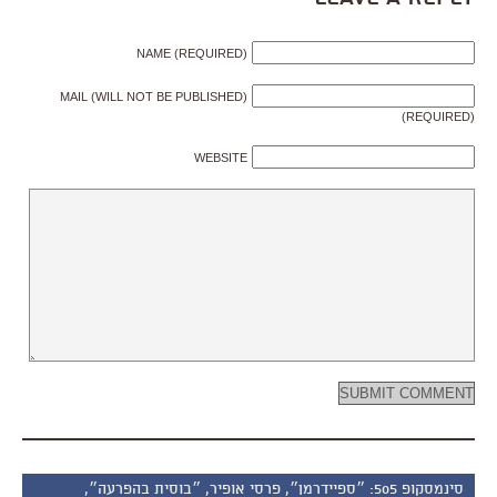
NAME (REQUIRED)
MAIL (WILL NOT BE PUBLISHED)
(REQUIRED)
WEBSITE
סינמסקופ 505: ״ספיידרמן״, פרסי אופיר, ״בוסית בהפרעה״,