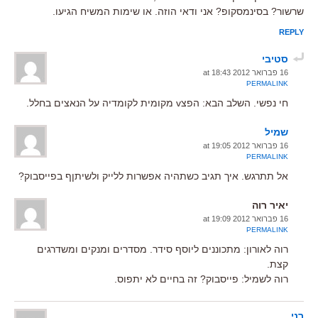
שרשור? בסינמסקופ? אני ודאי הוזה. או שימות המשיח הגיעו.
REPLY
סטיבי
16 פברואר 2012 at 18:43
PERMALINK
חי נפשי. השלב הבא: הפצv מקומית לקומדיה על הנאצים בחלל.
שמיל
16 פברואר 2012 at 19:05
PERMALINK
אל תתרגש. איך תגיב כשתהיה אפשרות ללייק ולשיתןף בפייסבוק?
יאיר רוה
16 פברואר 2012 at 19:09
PERMALINK
רוה לאורון: מתכוננים ליוסף סידר. מסדרים ומנקים ומשדרגים
קצת.
רוה לשמיל: פייסבוק? זה בחיים לא יתפוס.
רני