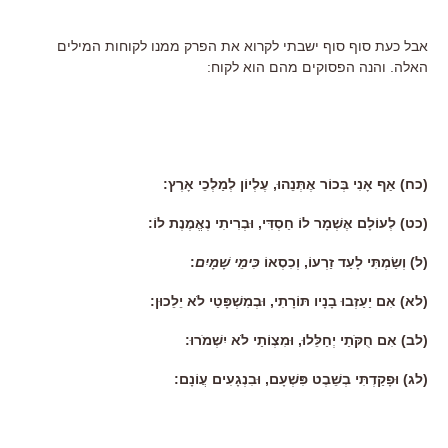
אבל כעת סוף סוף ישבתי לקרוא את הפרק ממנו לקוחות המילים
האלה. והנה הפסוקים מהם הוא לקוח:
(כח) אַף אָנִי בְּכוֹר אֶתְּנֵהוּ, עֶלְיוֹן לְמַלְכֵי אָרֶץ:
(כט) לְעוֹלָם אֶשְׁמָר לוֹ חַסְדִּי, וּבְרִיתִי נֶאֱמֶנֶת לוֹ:
(ל) וְשַׂמְתִּי לָעַד זַרְעוֹ, וְכִסְאוֹ
כִּימֵי שָׁמָיִם
:
(לא) אִם יַעַזְבוּ בָנָיו תּוֹרָתִי, וּבְמִשְׁפָּטַי לֹא יֵלֵכוּן:
(לב) אִם חֻקֹּתַי יְחַלֵּלוּ, וּמִצְוֹתַי לֹא יִשְׁמֹרוּ:
(לג) וּפָקַדְתִּי בְשֵׁבֶט פִּשְׁעָם, וּבִנְגָעִים עֲוֹנָם: