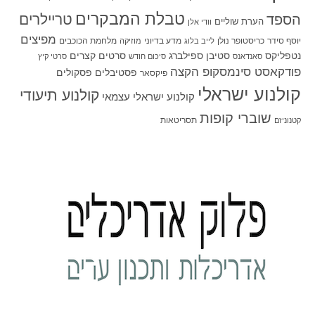
טבלת המבקרים
טריילרים
הספד
הערת שוליים
וודי אלן
מפיצים
יוסף סידר
כריסטופר נולן
מדע בדיוני
מלחמת הכוכבים
לייב בלוג
מוזיקה
סטיבן ספילברג
סרטים קצרים
נטפליקס
סאנדאנס
סיכום חודש
סרטי קיץ
פודקאסט סינמסקופ הקצה
פסטיבלים
פסקולים
פיקסאר
קולנוע ישראלי
קולנוע תיעודי
קולנוע ישראלי עצמאי
שוברי קופות
תסריטאות
קטנוניזם