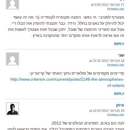
17 פברואר 2012 at 0:55
PERMALINK
מצטרף לסטיבי: חי נפשי. הפצה מקומית לקומדיה (כי מה זה עושד
יכול להיות) על נאצים בחלל. הידד. כבר תכננתי להזמין את הבלו ריי.
אבל עם תאריכי ההפצה של שובל, יתכן שבכל זאת אצטרך לעשות את
זה אם ארצה לראות אותו מוקדם יותר מההקרנה בארץ.
REPLY
שני
18 פברואר 2012 at 22:31
PERMALINK
פריימים מקסימים של סולאריס נתוך האתר של קריטריון:
http://www.criterion.com/current/posts/2146-the-atmospheres-
of-solaris
REPLY
איתן
18 פברואר 2012 at 22:53
PERMALINK
הנה הם באים, הסרטים הבולטים של 2012:
הערב הוכרזו הזוכים בפרסים בפסטיבל ברלין. את הפרס הראשון לקחו