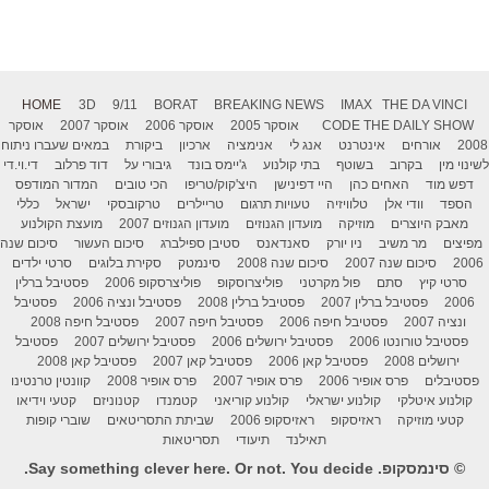
HOME
3D
9/11
BORAT
BREAKING NEWS
IMAX
THE DA VINCI
THE DAILY SHOW
CODE
אוסקר 2005
אוסקר 2006
אוסקר 2007
אוסקר
2008
אורחים
אינטרנט
אנג לי
אנימציה
ארכיון
ביקורת
במאים שעברו ניתוח
לשינוי מין
בקרוב
בשוטף
בתי קולנוע
ג'יימס בונד
גיבורי על
דוד פרלוב
די.וי.די
דפש מוד
האחים כהן
היי דפינישן
היצ'קוק/טריפו
הכי טובים
המדור המודפס
הספד
וודי אלן
טלוויזיה
טעויות תרגום
טריילרים
טרקובסקי
ישראל
כללי
מאבק היוצרים
מוזיקה
מועדון הגנוזים
מועדון הגנוזים 2007
מועצת הקולנוע
מפיצים
מר משיב
ניו יורק
סאנדאנס
סטיבן ספילברג
סיכום העשור
סיכום שנה
2006
סיכום שנה 2007
סיכום שנה 2008
סינמטק
סקירת בלוגים
סרטי ילדים
סרטי קיץ
סתם
פול מקרטני
פוליצרוסקופ
פוליצרסקופ 2006
פסטיבל ברלין
2006
פסטיבל ברלין 2007
פסטיבל ברלין 2008
פסטיבל ונציה 2006
פסטיבל
ונציה 2007
פסטיבל חיפה 2006
פסטיבל חיפה 2007
פסטיבל חיפה 2008
פסטיבל טורונטו 2006
פסטיבל ירושלים 2006
פסטיבל ירושלים 2007
פסטיבל
ירושלים 2008
פסטיבל קאן 2006
פסטיבל קאן 2007
פסטיבל קאן 2008
פסטיבלים
פרס אופיר 2006
פרס אופיר 2007
פרס אופיר 2008
קוונטין טרנטינו
קולנוע איטלקי
קולנוע ישראלי
קולנוע קוריאני
קטמנדו
קטנוניזם
קטעי וידיאו
קטעי מוזיקה
ראזיסקופ
ראזיסקופ 2006
שביתת התסריטאים
שוברי קופות
תאילנד
תיעודי
תסריטאות
© סינמסקופ. Say something clever here. Or not. You decide.