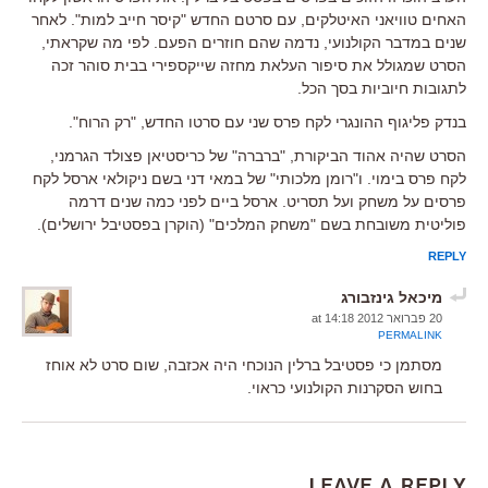
האחים טוויאני האיטלקים, עם סרטם החדש "קיסר חייב למות". לאחר
שנים במדבר הקולנועי, נדמה שהם חוזרים הפעם. לפי מה שקראתי,
הסרט שמגולל את סיפור העלאת מחזה שייקספירי בבית סוהר זכה
לתגובות חיוביות בסך הכל.
בנדק פליגוף ההונגרי לקח פרס שני עם סרטו החדש, "רק הרוח".
הסרט שהיה אהוד הביקורת, "ברברה" של כריסטיאן פצולד הגרמני,
לקח פרס בימוי. ו"רומן מלכותי" של במאי דני בשם ניקולאי ארסל לקח
פרסים על משחק ועל תסריט. ארסל ביים לפני כמה שנים דרמה
פוליטית משובחת בשם "משחק המלכים" (הוקרן בפסטיבל ירושלים).
REPLY
מיכאל גינזבורג
20 פברואר 2012 at 14:18
PERMALINK
מסתמן כי פסטיבל ברלין הנוכחי היה אכזבה, שום סרט לא אוחז
בחוש הסקרנות הקולנועי כראוי.
Leave a Reply