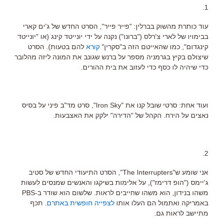
1.
עוד כותרת מהשוק בברלין: "פייר פייר", הסרט החדש של ג'ים קארי
בבימויו של לארי צ'רלס ("ברונו") נקנה על ידי יונייטד קינג (או "יונייטד
קינגדום", כמו שהאייטם הזה ב"סקרין"
קורא
להם בטעות). הסרט
שיצולם בקיץ בגרמניה מספר על ברנש שגונב את המונה ליזה מהלובר
כדי שיהיה לו כסף כדי לעזוב את בית ההורים.
ועוד אחת: סרטי שובל קנו את "Iron Sky", סרט מד"ב פיני על בסיס
נאצים על הירח. הקהל של "הדירה" ילקק את האצבעות.
2.
אני שומע ש"The Interrupters", הסרט התיעודי החדש של סטיב
ג'יימס ("הופ דרימז"), על אלימות בשיקגו והאנשים שמנסים לעשות
משהו בנידון, הוא משהו שחייבים לראות. שלשום הוא שודר ב-PBS
באמריקה ואתמול הם העלו אותו
לצפייה חופשית באתרם
. תכף
מתיישב לראות גם.