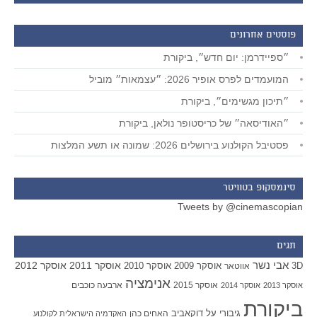
פוסטים אחרונים
״ספיידרמן: יום חדש״, ביקורת
המועמדים לפרס אופיר 2026: ״עצמאות״ מוביל
״תיכון מגשימים״, ביקורת
״האודיסאה״ של כריסטופר נולאן, ביקורת
פסטיבל הקולנוע בירושלים 2026: שמונה או תשע המלצות
סינמסקופ בטוויטר
Tweets by @cinemascopian
תגים
אבי נשר
אוסקר 2011
אוסקר 2012
אוסקר 2009
אוסקר 2010
3D
אווטאר
אנימציה
אוסקר 2015
ארבעה כוכבים
אוסקר 2013
אוסקר 2014
ביקורת
גיבורי על
דוקאביב
האחים כהן
האקדמיה הישראלית לקולנוע