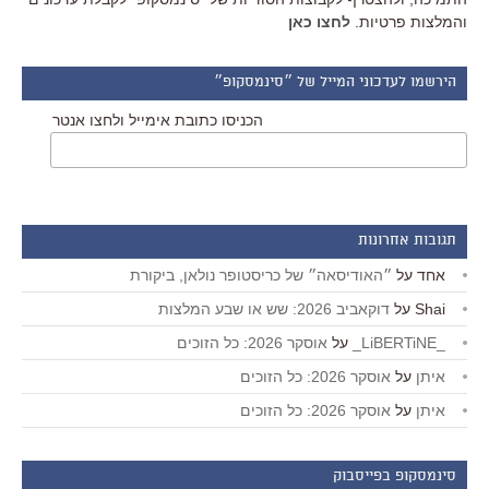
והמלצות פרטיות.
לחצו כאן
הירשמו לעדכוני המייל של ״סינמסקופ״
הכניסו כתובת אימייל ולחצו אנטר
תגובות אחרונות
אחד
על
״האודיסאה״ של כריסטופר נולאן, ביקורת
Shai
על
דוקאביב 2026: שש או שבע המלצות
_LiBERTiNE_
על
אוסקר 2026: כל הזוכים
איתן
על
אוסקר 2026: כל הזוכים
איתן
על
אוסקר 2026: כל הזוכים
סינמסקופ בפייסבוק