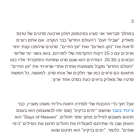
3.
במהלך פברואר אני מציג בסינמטק חולון ארבעה סרטים של טרנס
מאליק. "שבילי זעם" ו"העולם החדש" כבר הוקרנו. אם אתם רוצים
לראות את "הקו האדום" ואת "עץ החיים", סרטים שיהפכו קצת יותר
ארוכים עם כ-15 דקות ההקדמה שלי לפניהם, בואו בשני ימי שלישי
הבאים ב-20:30. המדהים הוא שגם סרט שפחות התחברתי אליו כמו
"העולם החדש" מקבל משמעות אחרת אחרי שראיתי את "עץ החיים".
פתאום הם נראים כמו שני חלקים של אותו סרט. למעשה, כל חמשת
סרטיו של מאליק נראים כעת כסרט אחד ארוך.
אבל תוך כדי ההכנות שלי לסדרה הזאת גיליתי משהו מעניין. כבר
ציינתי בעבר
שהשם "ימים ברקיע" (שם יפה לכשעצמו) הוא בעצם
תרגום משובש למילים מתוך ספר תהלים. "Days of Heaven" הוא
האופן שבו מי שתירגם לאנגלית את תהלים תרגם את המילים "כימי
שמים". כלומר, "ימים ברקיע" הוא תרגום שווא.