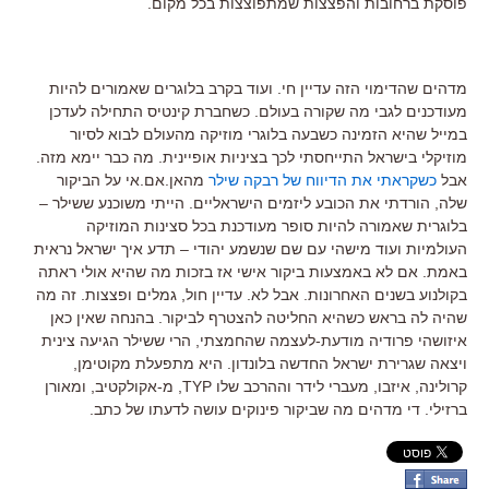
פוסקת ברחובות והפצצות שמתפוצצות בכל מקום.
מדהים שהדימוי הזה עדיין חי. ועוד בקרב בלוגרים שאמורים להיות
מעודכנים לגבי מה שקורה בעולם. כשחברת קינטיס התחילה לעדכן
במייל שהיא הזמינה כשבעה בלוגרי מוזיקה מהעולם לבוא לסיור
מוזיקלי בישראל התייחסתי לכך בציניות אופיינית. מה כבר יימא מזה.
אבל
כשקראתי את הדיווח של רבקה שילר
מהאן.אם.אי על הביקור
שלה, הורדתי את הכובע ליזמים הישראליים. הייתי משוכנע ששילר –
בלוגרית שאמורה להיות סופר מעודכנת בכל סצינות המוזיקה
העולמיות ועוד מישהי עם שם שנשמע יהודי – תדע איך ישראל נראית
באמת. אם לא באמצעות ביקור אישי אז בזכות מה שהיא אולי ראתה
בקולנוע בשנים האחרונות. אבל לא. עדיין חול, גמלים ופצצות. זה מה
שהיה לה בראש כשהיא החליטה להצטרף לביקור. בהנחה שאין כאן
איזושהי פרודיה מודעת-לעצמה שהחמצתי, הרי ששילר הגיעה צינית
ויצאה שגרירת ישראל החדשה בלונדון. היא מתפעלת מקוטימן,
קרולינה, איזבו, מעברי לידר וההרכב שלו TYP, מ-אקולקטיב, ומאורן
ברזילי. די מדהים מה שביקור פינוקים עושה לדעתו של כתב.