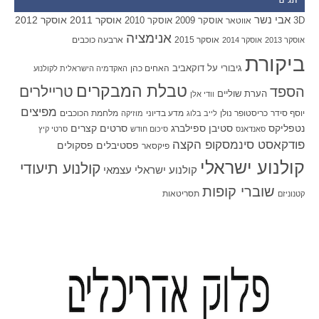
תגים
אבי נשר
אוסקר 2011
אוסקר 2012
אוסקר 2009
אוסקר 2010
3D
אווטאר
אנימציה
אוסקר 2015
ארבעה כוכבים
אוסקר 2013
אוסקר 2014
ביקורת
גיבורי על
דוקאביב
האחים כהן
האקדמיה הישראלית לקולנוע
טבלת המבקרים
טריילרים
הספד
הערת שוליים
וודי אלן
מפיצים
יוסף סידר
כריסטופר נולן
מדע בדיוני
מלחמת הכוכבים
לייב בלוג
מוזיקה
סטיבן ספילברג
סרטים קצרים
נטפליקס
סאנדאנס
סיכום חודש
סרטי קיץ
פודקאסט סינמסקופ הקצה
פסטיבלים
פסקולים
פיקסאר
קולנוע ישראלי
קולנוע תיעודי
קולנוע ישראלי עצמאי
שוברי קופות
תסריטאות
קטנוניזם