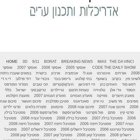
HOME
3D
9/11
BORAT
BREAKING NEWS
IMAX
THE DA VINCI
THE DAILY SHOW
CODE
אוסקר 2005
אוסקר 2006
אוסקר 2007
אוסקר
2008
אורחים
אינטרנט
אנג לי
אנימציה
ארכיון
ביקורת
במאים שעברו ניתוח
לשינוי מין
בקרוב
בשוטף
בתי קולנוע
ג'יימס בונד
גיבורי על
דוד פרלוב
די.וי.די
דפש מוד
האחים כהן
היי דפינישן
היצ'קוק/טריפו
הכי טובים
המדור המודפס
הספד
וודי אלן
טלוויזיה
טעויות תרגום
טריילרים
טרקובסקי
ישראל
כללי
מאבק היוצרים
מוזיקה
מועדון הגנוזים
מועדון הגנוזים 2007
מועצת הקולנוע
מפיצים
מר משיב
ניו יורק
סאנדאנס
סטיבן ספילברג
סיכום העשור
סיכום שנה
2006
סיכום שנה 2007
סיכום שנה 2008
סינמטק
סקירת בלוגים
סרטי ילדים
סרטי קיץ
סתם
פול מקרטני
פוליצרוסקופ
פוליצרסקופ 2006
פסטיבל ברלין
2006
פסטיבל ברלין 2007
פסטיבל ברלין 2008
פסטיבל ונציה 2006
פסטיבל
ונציה 2007
פסטיבל חיפה 2006
פסטיבל חיפה 2007
פסטיבל חיפה 2008
פסטיבל טורונטו 2006
פסטיבל ירושלים 2006
פסטיבל ירושלים 2007
פסטיבל
ירושלים 2008
פסטיבל קאן 2006
פסטיבל קאן 2007
פסטיבל קאן 2008