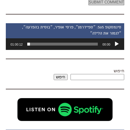
סינמסקופ 505: ״ספיידרמן״, פרסי אופיר, ״בוסית בהפרעה״,
״לגמור את הלילה״
נגן
01:00:12
00:00
אודיו
חיפוש
חיפוש