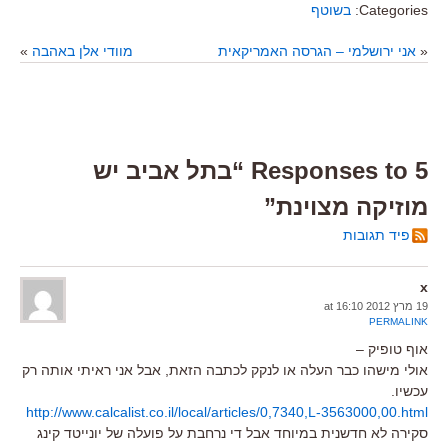
Categories:
בשוטף
«
אני ירושלמי – הגרסה האמריקאית
מוודי אלן באהבה
»
5 Responses to “בתל אביב יש
מוזיקה מצוינת”
פיד תגובות
x
19 מרץ 2012 at 16:10
PERMALINK
אוף טופיק –
אולי מישהו כבר העלה או לנקק לכתבה הזאת, אבל אני ראיתי אותה רק
עכשיו.
http://www.calcalist.co.il/local/articles/0,7340,L-3563000,00.html
סקירה לא חדשנית במיוחד אבל די נרחבת על פועלה של יונייטד קינג