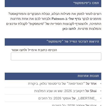
תמכו ב"סינמסקופ"
רוצים לעזור לממן את פעילות הבלוג, טבלת המבקרים והפודקאסט?
מוזמנים לבקר
בדף שלי ב-Patreon
ולבחור לכם את אחת מדרגות
התמיכה, ולהצטרף לקבוצות הסודיות של "סינמסקופ" לקבלת עדכונים
והמלצות פרטיות.
לחצו כאן
הירשמו לעדכוני המייל של ״סינמסקופ״
הכניסו כתובת אימייל ולחצו אנטר
תגובות אחרונות
אחד
על
״האודיסאה״ של כריסטופר נולאן, ביקורת
Shai
על
דוקאביב 2026: שש או שבע המלצות
_LiBERTiNE_
על
אוסקר 2026: כל הזוכים
איתן
על
אוסקר 2026: כל הזוכים