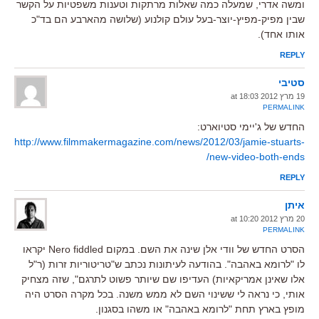
ומשה אדרי, שמעלה כמה שאלות מרתקות וטענות משפטיות על הקשר
שבין מפיק-מפיץ-יוצר-בעל עולם קולנוע (שלושה מהארבע הם בד"כ
אותו אחד).
REPLY
סטיבי
19 מרץ 2012 at 18:03
PERMALINK
החדש של ג'יימי סטיוארט:
http://www.filmmakermagazine.com/news/2012/03/jamie-stuarts-
new-video-both-ends/
REPLY
איתן
20 מרץ 2012 at 10:20
PERMALINK
הסרט החדש של וודי אלן שינה את השם. במקום Nero fiddled יקראו
לו "לרומא באהבה". בהודעה לעיתונות נכתב ש"טריטוריות זרות (ר"ל
אלו שאינן אמריקאיות) העדיפו שם שיותר פשוט לתרגם", שזה מצחיק
אותי, כי נראה לי ששינוי השם לא ממש משנה. בכל מקרה הסרט היה
מופץ בארץ תחת "לרומא באהבה" או משהו בסגנון.