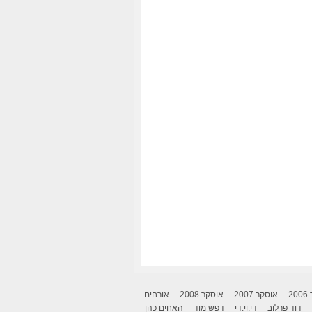
2
אוסקר 2007
אוסקר 2008
אורחים
דוד פרלוב
די.וי.די
דפש מוד
האחים כהן