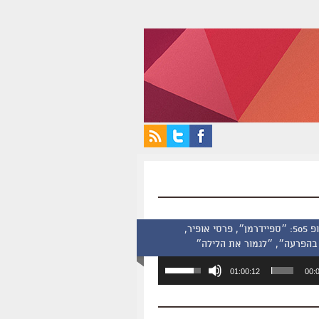
סינמסקופ 505: ״ספיידרמן״, פרסי אופיר,
בהפרעה״, ״לגמור את הלילה״
השתמש
01:00:12
00:
במקש
למעלה/למטה
כדי