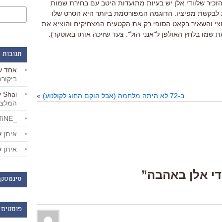
הזכיר שלוודי אלן יש בעיות מתועדות היטב עם בחירת שמות
 לבקשת מפיציו. הדוגמה המפורסמת ביותר היא הסרט שלו
חצי והשאיר בקאט הסופי רק את הקטעים המצחיקים והוציא את
שמו בלחץ האולפן ל"אנני הול". צעד שזיכה אותו באוסקר).
תגובות 
אחד
ע
ביקור
Shai
ע
ב-72 לא היתה מלחמה (אבל הוקם החוג לקולנוע)
»
המלצו
_LiBERTiNE_
איתן
ע
איתן
ע
סינמסקו
פוסטים 