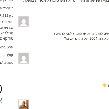
היי דפינישן, זה היה הופך את הפרסומות לחלטורות בהפקת
האקדמיה הי
טבל
אלן
יוסף סידר
כ
מלחמת הכו
ספילברג
ים להתלונן על פרסומות לפני סרטים?
ס
פודקאסט
׳ק פראנקס?
פסטיבלים
קולנוע י
שו
קטנוניזם
?