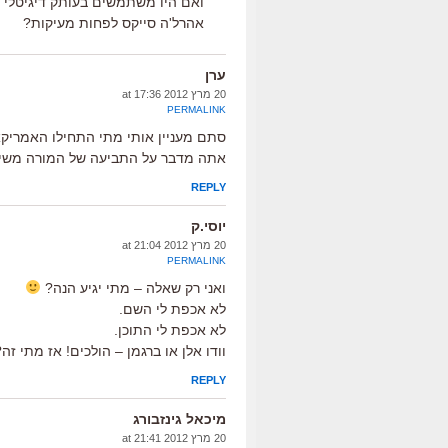
ואם היו משתמשים בעותק דיגיטלי ב
אהרל'ה סייקס לפחות מעיקות?
ערן
20 מרץ 2012 at 17:36
PERMALINK
סתם מעניין אותי מתי התחילו האמריקא
אתה מדבר על התביעה של המורה משיקאגו מ-2004 ועל ג
REPLY
יוסי.ק
20 מרץ 2012 at 21:04
PERMALINK
ואני רק שאלה – מתי יגיע הנה?
לא אכפת לי השם.
לא אכפת לי התוכן.
וודו אלן או ברגמן – הולכים! אז מתי זה
REPLY
מיכאל גינזבורג
20 מרץ 2012 at 21:41