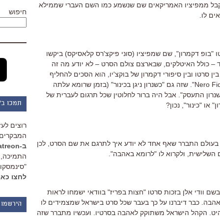
 מקבל ממפיציו האמריקאים שם שנשמע כמו השם העברי שממילא
חיפוש
ים לו.
"בופ דקמרון", שם שמפיציו (סוני פיקצ'רס קלאסיקס) ביקשו
 – כולל האיטלקים, שבארצם צולם הסרט – לא יודע מה זה
בין סרטו ובין סיפורי דקמרון של בוקצ'יו, הוא הסכים להחליף
לשם שאני חשבתי שהוא די שנון: "Nero Fiddled". שזה גם "כשנרון ניגן בכינור" (בזמן שרומא עלתה
נרון התעסק". אבל היה ברור לחלוטין שכל תרגום לעברית של
תמכו ב"
 או "כינור", נכון?
רוצים לעז
המבקרים 
 בעולם התברר שאף אחד לא יודע איך לתרגם את שם הסרט, לכן
ב-Patreon
שלישית, ולקרוא לו "לרומא באהבה".
התמיכה, 
"סינמסקופ
לחצו כאן
שם וודי אלן בזכות סרטו "חצות בפריז" בוודאי ישמחו לראות
הבה. כבר דיברנו על כך בעבר שכל סרט בישראל שמצמידים לו
הירשמו 
היט. הקהל הישראל משתוקק לאהבה בסרטיו. ועכשיו מתברר שזה