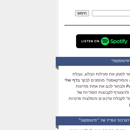
להגביר
או
חיפוש
להנמיך
עוצמת
שמע.
סינמסקופ"
ור לממן את פעילות הבלוג, טבלת
והפודקאסט? מוזמנים לבקר
בדף שלי
ולבחור לכם את אחת מדרגות
ולהצטרף לקבוצות הסודיות של
" לקבלת עדכונים והמלצות פרטיות.
לעדכוני המייל של ״סינמסקופ״