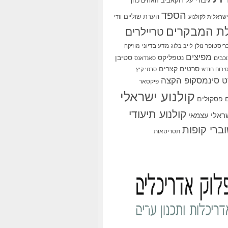
גיבורי על
דוקאביב
האחים כהן
הספד
הערת שוליים
שראלית לקולנוע
וודי
ת המבקרים
טריילרים
ריסטופר נולן
מדע בדיוני
לייב בלוג
מוזיקה
מפיצים
סטיבן
נטפליקס
כבים
סאנדאנס
סרטים קצרים
יכום חודש
סרטי קיץ
 סינמסקופ הקצה
פיקסאר
קולנוע ישראלי
פסקולים
קולנוע תיעודי
שראלי עצמאי
ברי קופות
תסריטאות