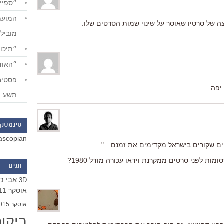
״ספייד
ה של סרטיו שאוסר על שינוי שמות הסרטים שלו.
מוביל
״תיכון
״האודי
 יפה…
תשע ה
סינמסקו
ascopian
ים שקורים בישראל מקדימים את זמנם…":
תגים
אבי נ
3D
אוסקר 2011
אוסקר 2015
ביקו