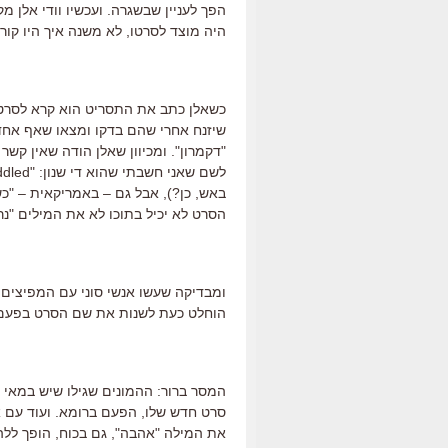
הפך לעניין שבשגרה. ועכשיו וודי אלן
היה מוצד לסרטו, לא משנה איך היו קורא
כשאלן כתב את התסריט הוא קרא לסרטו 
שיזנח אחרי שהם בדקו ומצאו שאף אחד
"דקמרון". ומכיוון שאלן הודה שאין קשר 
באש, כן?), אבל גם – באמריקאית – "כש
הסרט לא יכיל בתוכו לא את המילים "נרון"
ומבדיקה שעשו אנשי סוני עם המפיצים
הוחלט כעת לשנות את שם הסרט בפעם ה
המסר ברור: ההמונים שגילו שיש במאי ב
סרט חדש שלו, הפעם ברומא. ועוד עם א
את המילה "אהבה", גם בכוח, הופך לל