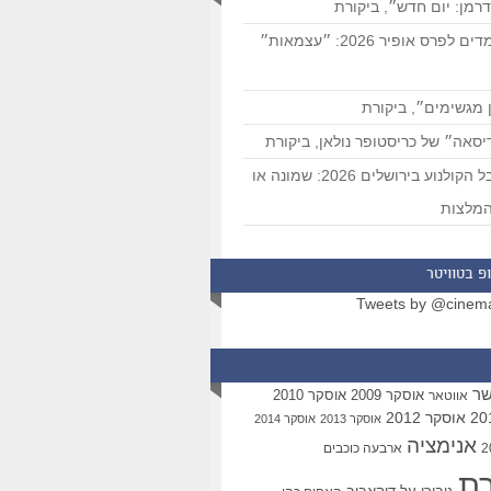
רמן: יום חדש״, ביקורת
המועמדים לפרס אופיר 2026: ״עצמאות״
 מגשימים״, ביקורת
סאה״ של כריסטופר נולאן, ביקורת
פסטיבל הקולנוע בירושלים 2026: שמונה או
מלצות
פ בטוויטר
Tweets by @cinem
שר
אוסקר 2009
אוסקר 2010
אווטאר
אוסקר 2012
אוסקר 2013
אוסקר 2014
אנימציה
ארבעה כוכבים
רת