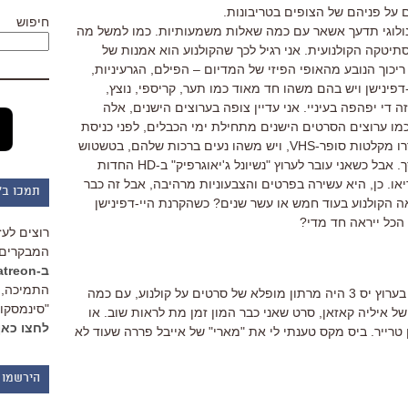
על פניהם של הצופים בטריבונות.
חיפוש
לוגי תדעך אשאר עם כמה שאלות משמעותיות. כמו למשל מה
סתיטקה הקולנועית. אני רגיל לכך שהקולנוע הוא אמנות של
יכוך הנובע מהאופי הפיזי של המדיום – הפילם, הגרעיניות,
דפינישן ויש בהם משהו חד מאוד כמו תער, קריספי, נוצץ,
זה די יפהפה בעיניי. אני עדיין צופה בערוצים הישנים, אלה
הויים כמו ערוצים הסרטים הישנים מתחילת ימי הכבלים, לפני כניסת
השידור הדיגיטלי של הלוויין, אלה ששודרו מקלטות סופר-VHS, ויש משהו נעים ברכות שלהם, בטשטוש
הקל, באובך שנראה כאילו שרוי על המסך. אבל כשאני עובר לערוץ "נשיונל ג'יאוגרפיק" ב-HD החדות
יאו. כן, היא עשירה בפרטים והצבעוניות מרהיבה, אבל זה כבר
תמכו ב"
ראה הקולנוע בעוד חמש או עשר שנים? כשהקרנת היי-דפינישן
הכל ייראה חד מדי?
רוצים לעז
המבקרים 
ב-Patreon
התמיכה, 
היה תענוג לרבוץ מול הטלוויזיה בשבת. בערוץ יס 3 היה מרתון מופלא של סרטים על קולנוע, עם כמה
"סינמסקופ
של איליה קאזאן, סרט שאני כבר המון זמן מת לראות שוב. או
לחצו כאן
רייר. ביס מקס טענתי לי את "מארי" של אייבל פררה שעוד לא
הירשמו 