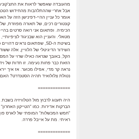
מהעובדה שאפשר לראות את החצ'קונים 
אבל אחרי שההתלהבות מהחידוש הטכנו
אומר כל עניין ההיי-דפינישן הזה על הא
קונטורים רכים, של תאורה מפוזרת, של ר
הכימיה. ופתאום אני רואה סרטים בהיי-
מטאלי. והעניין הוא שבניגוד לציפיותיי, 
בשיטת ה-SD, שפתאום נראים ד
הזאת כבר פחות נעימה. זו חדות של ויד
נראה קר מדי, אפילו מכוער. אז איך יי
נטולת צלולואיד תהיה הסטנדרט? האם 
=============
הברקות אדירות. כמו "הטייקון האחרון" 
"חמש המכשלות" המופתי של לארס פון ט
ראיתי. מת על אייבל פררה.
=============