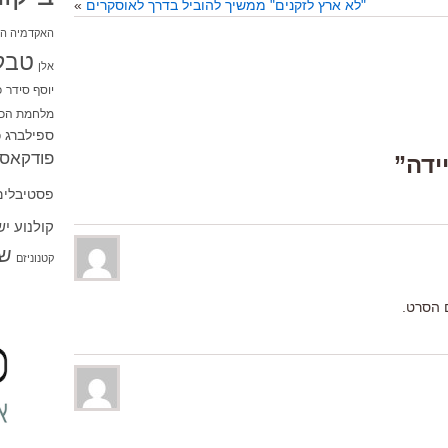
"לא ארץ לזקנים" ממשיך להוביל בדרך לאוסקרים
»
האקדמיה הי
טבל
אלן
יוסף סידר
כ
מלחמת הכו
ספילברג
ס
פודקאסט
פסטיבלים
קולנוע י
שו
קטנוניזם
 הסרט.