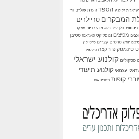
גיבורי על
דוקאביב
האחים כהן
הספד
הערת שוליים
שראלית לקולנוע
וודי
ת המבקרים
טריילרים
ריסטופר נולן
מדע בדיוני
לייב בלוג
מוזיקה
מפיצים
סטיבן
נטפליקס
כבים
סאנדאנס
סרטים קצרים
יכום חודש
סרטי קיץ
 סינמסקופ הקצה
פיקסאר
קולנוע ישראלי
פסקולים
קולנוע תיעודי
שראלי עצמאי
ברי קופות
תסריטאות