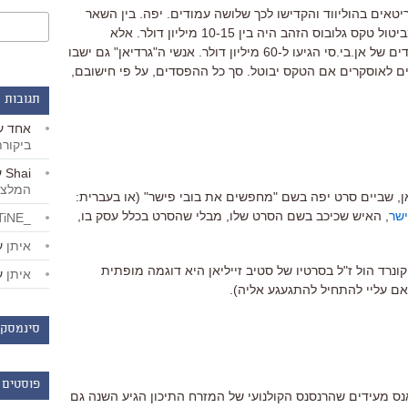
טאים בהוליווד והקדישו לכך שלושה עמודים. יפה. בין השאר
כתוב שם שההפסד של רשת אן.בי.סי מביטול טקס גלובוס הזהב היה בין 10-15 מיליון דולר. אלא
שב"גרדיאן" של יום שישי נכתב שההפסדים של אן.בי.סי הגיעו ל-60 מיליון דולר. אנשי ה"גרדיאן" גם ישבו
ים לאוסקרים אם הטקס יבוטל. סך כל ההפסדים, על פי חישובם,
תגובות 
אחד
ע
ביקור
Shai
ע
המלצו
ן, שביים סרט יפה בשם "מחפשים את בובי פישר" (או בעברית:
ישר
, האיש שכיכב בשם הסרט שלו, מבלי שהסרט בכלל עסק בו,
_LiBERTiNE_
איתן
ע
ונרד הול ז"ל בסרטיו של סטיב זייליאן היא דוגמה מופתית
איתן
ע
אם עליי להתחיל להתגעגע אליה).
סינמסקו
פוסטים 
 מעידים שהרנסנס הקולנועי של המזרח התיכון הגיע השנה גם