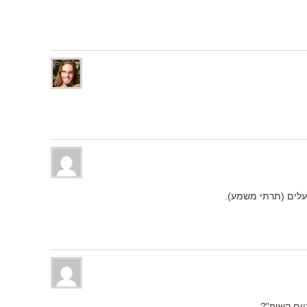
עלים (תרתי משמע).
טום קשוח"?