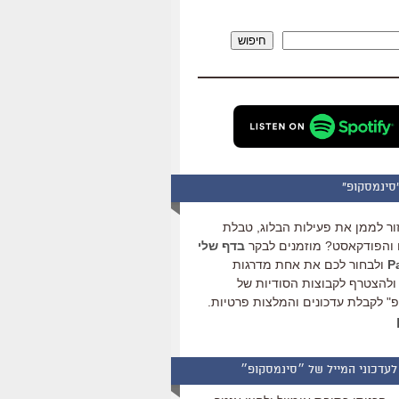
להגביר
או
חיפוש
להנמיך
עוצמת
שמע.
סינמסקופ"
ור לממן את פעילות הבלוג, טבלת
והפודקאסט? מוזמנים לבקר
בדף שלי
ולבחור לכם את אחת מדרגות
ולהצטרף לקבוצות הסודיות של
" לקבלת עדכונים והמלצות פרטיות.
לעדכוני המייל של ״סינמסקופ״