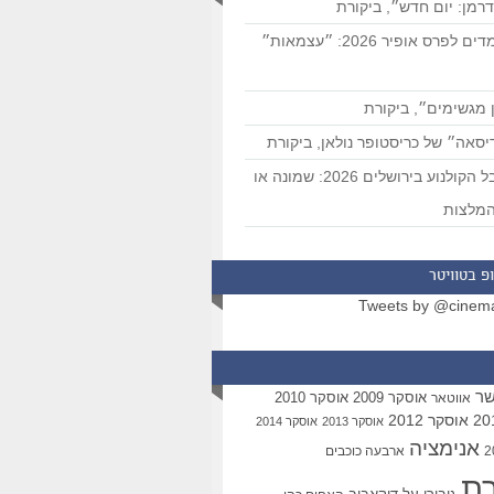
רמן: יום חדש״, ביקורת
המועמדים לפרס אופיר 2026: ״עצמאות״
 מגשימים״, ביקורת
סאה״ של כריסטופר נולאן, ביקורת
פסטיבל הקולנוע בירושלים 2026: שמונה או
מלצות
פ בטוויטר
Tweets by @cinem
שר
אוסקר 2009
אוסקר 2010
אווטאר
אוסקר 2012
אוסקר 2013
אוסקר 2014
אנימציה
ארבעה כוכבים
רת