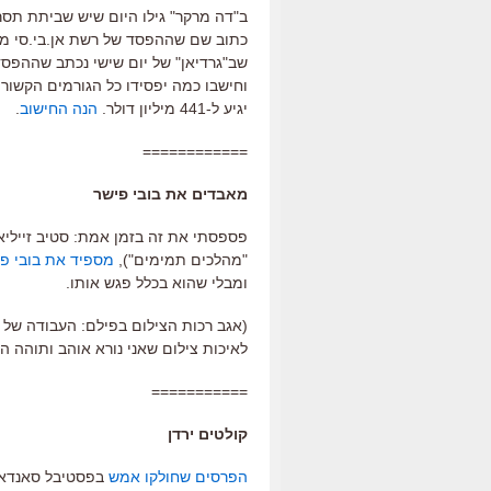
ב"דה מרקר" גילו היום שיש שביתת תסרי
וחישבו כמה יפסידו כל הגורמים הקשור
יגיע ל-441 מיליון דולר.
הנה החישוב
.
============
מאבדים את בובי פישר
פספסתי את זה בזמן אמת: סטיב זייליא
"מהלכים תמימים"),
מספיד את בובי פ
ומבלי שהוא בכלל פגש אותו.
(אגב רכות הצילום בפילם: העבודה של ק
לאיכות צילום שאני נורא אוהב ותוהה ה
===========
קולטים ירדן
הפרסים שחולקו אמש
בפסטיבל סאנדאנס