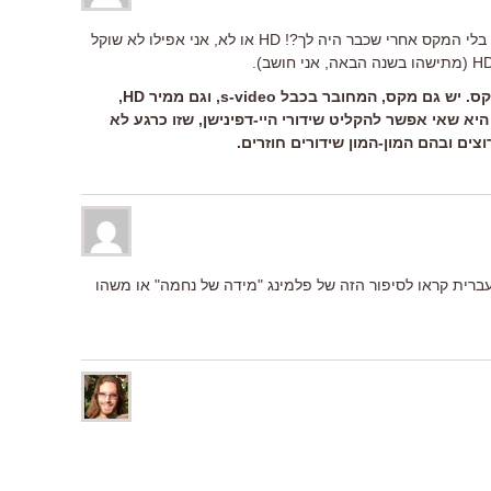
דבר אחד לא ברור לי: איך אתה מסתדר בלי המקס אחרי שכבר היה לך?! HD או לא, אני אפילו לא שוקל
רוה לנחשון: חס וחלילה לוותר על המקס. יש גם מקס, המחובר בכבל s-video, וגם ממיר HD,
בעיה היחידה היא שאי אפשר להקליט שידורי היי-דפינישן, שזו כרגע לא
ים ובהם המון-המון שידורים חוזרים.
עברית קראו לסיפור הזה של פלמינג "מידה של נחמה" או משהו