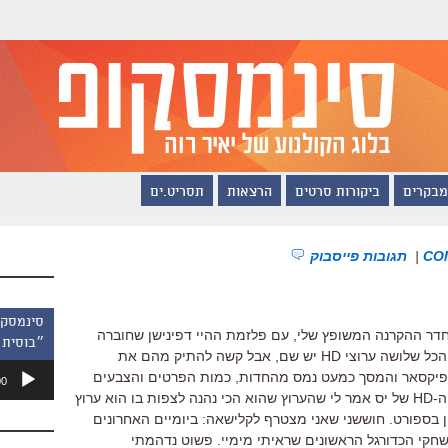
מבקרים
ביקורות סרטים
הרצאות
תסריט.ים
|
תגובות פייסבוק
חדר ההקרנה המשופץ שלי, עם פלזמת ההיי דפינישן שחוברה
״בוסית 
בסוף השבוע לממיר ה-HD של יס. בסך הכל שלושה ערוצי HD יש שם, אבל קשה להתיק מהם את
נגן
של פיקסאר והמסך כמעט נמס מהחדות, כמות הפרטים והצבעים
00
אודיו
הרוויים. ידיד שצפה כבר קודם בשידורי ה-HD של יס אמר לי שהערוץ שהוא הכי נהנה לצפות בו הוא ערוץ
 בספורט. חוששני שאני מצטרף לקלישאה: ביומיים האחרונים
שחקי הכדורגל הראשונים שראיתי מימיי. פשוט נדהמתי