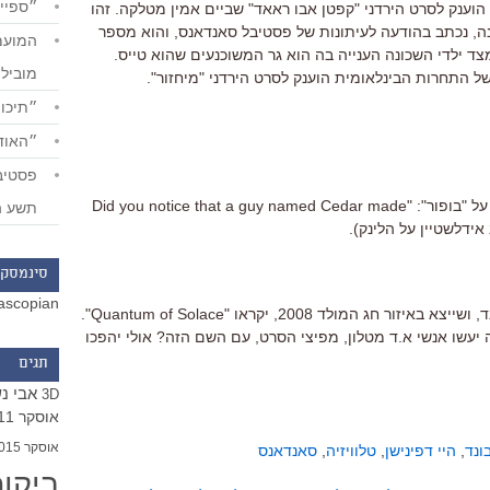
״ספייד
וענק לסרט הירדני "קפטן אבו ראאד" שביים אמין מטלקה. זהו
 הראשון שנעשה בירדן מזה 50 שנה, נכתב בהודעה לעיתונות של פסטיבל סאנדאנס, והוא מספר
 ילדי השכונה הענייה בה הוא גר המשוכנעים שהוא טייס.
מוביל
ל התחרות הבינלאומית הוענק לסרט הירדני "מיחזור".
״תיכון
״האודי
על "בופור": "Did you notice that a guy named Cedar made
תשע ה
סינמסקו
ascopian
אוי ואבוי: לסרט הבא בסדרת ג'יימס בונד, ושייצא באיזור חג המולד 2008, יקראו "Quantum of Solace".
יעשו אנשי א.ד מטלון, מפיצי הסרט, עם השם הזה? אולי יהפכו
תגים
אבי נ
3D
אוסקר 2011
אוסקר 2015
ונד
,
היי דפינישן
,
טלוויזיה
,
סאנדאנס
ביקו