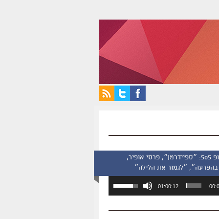
סינמסקופ 505: ״ספיידרמן״, פרסי אופיר,
בהפרעה״, ״לגמור את הלילה״
השתמש
01:00:12
00:
במקש
למעלה/למטה
כדי