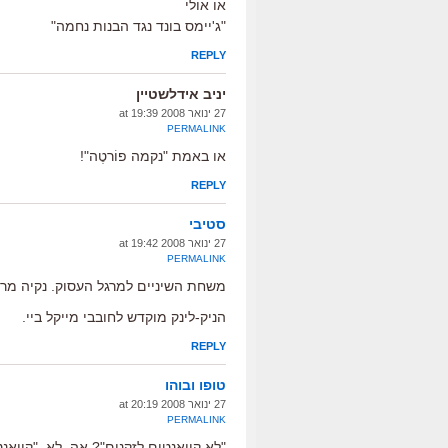
או אולי
"ג'יימס בונד נגד הבנות נחמה"
REPLY
יניב אידלשטיין
27 ינואר 2008 at 19:39
PERMALINK
או באמת "נקמה פוֹרטֶה"!
REPLY
סטיבי
27 ינואר 2008 at 19:42
PERMALINK
משחת השיניים למרגל העסוק. נקיה מר
הניק-לינק מוקדש לחובבי מייקל ביי.
REPLY
טופו ובוהו
27 ינואר 2008 at 20:19
PERMALINK
"לא קוואנטום לזקנים"? אה, לא. "קוואנ