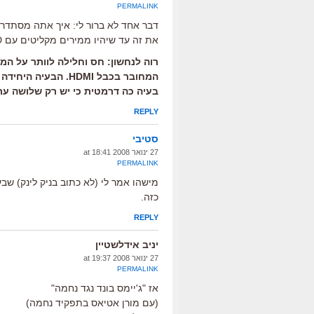
PERMALINK
את זה עד שיהיו ממירים מקליטים עם HD (מתישהו בשנה הבאה, אני חושב).
המחובר בכבל HDMI. ה
בעיה כה דרמטית כי יש רק שלושה ערוצ
REPLY
סטיבי
27 ינואר 2008 at 18:41
PERMALINK
מישהו אמר לי (לא כתוב בניק לינק) שב
כזה.
REPLY
יניב אידלשטיין
27 ינואר 2008 at 19:37
PERMALINK
אז "ג'יימס בונד נגד נחמה"
(עם מורן אטיאס בתפקיד נחמה)