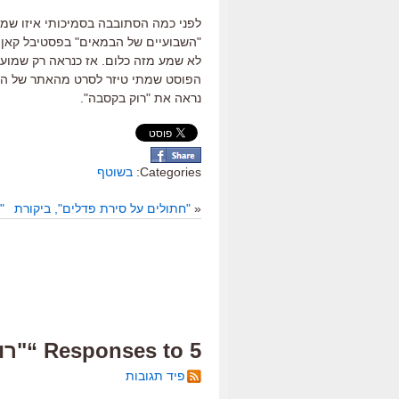
לפני כמה הסתובבה בסמיכותי איזו שמו
"השבועיים של הבמאים" בפסטיבל קאן. ש
לא שמע מזה כלום. אז כנראה רק שמועה
הפוסט שמתי טיזר לסרט מהאתר של הורב
נראה את "רוק בקסבה".
Categories:
בשוטף
«
"חתולים על סירת פדלים", ביקורת
"
5 Responses to “"רוק בקסבה", טיזר”
פיד תגובות