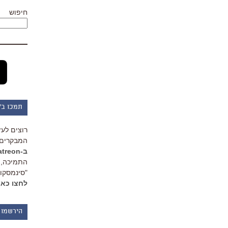
חיפוש
תמכו ב"
רוצים לעז
המבקרים 
ב-Patreon
התמיכה, 
"סינמסקופ
לחצו כאן
הירשמו 