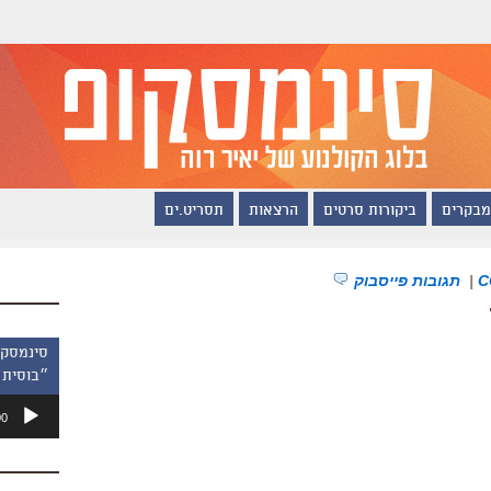
מבקרים
ביקורות סרטים
הרצאות
תסריט.ים
|
תגובות פייסבוק
״בוסית 
נגן
00
אודיו