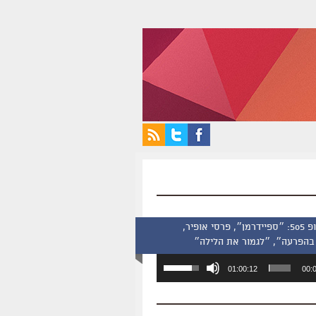
סינמסקופ 505: ״ספיידרמן״, פרסי אופיר,
בהפרעה״, ״לגמור את הלילה״
השתמש
01:00:12
00:
במקש
למעלה/למטה
כדי