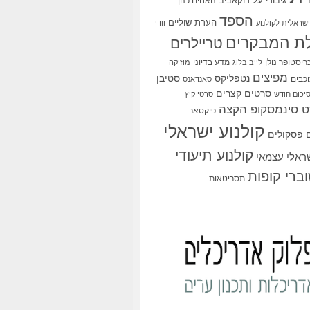
גיבורי על
דוקאביב
האחים כהן
הספד
הערת שוליים
שראלית לקולנוע
וודי
ת המבקרים
טריילרים
ריסטופר נולן
מדע בדיוני
לייב בלוג
מוזיקה
מפיצים
סטיבן
נטפליקס
כבים
סאנדאנס
סרטים קצרים
יכום חודש
סרטי קיץ
 סינמסקופ הקצה
פיקסאר
קולנוע ישראלי
פסקולים
קולנוע תיעודי
שראלי עצמאי
ברי קופות
תסריטאות