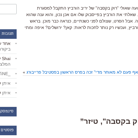
עה שאולי "רוק בקסבה" של יריב הורביץ התקבל למסגרת
אלתי את הורביץ בפייסבוק שלו אם אכן נכון, והוא ענה שהוא
. אבל הסרט, שצולם לפני כשנתיים, כנראה כבר מוכן. בראש
יץ, ועכשיו רק נותר לחכות לראות: קאן? ירושלים? איפה ומתי
תגובות 
אחד
ע
ביקור
Shai
ע
המלצו
אף פעם לא מאוחר מדי" זכה בפרס הראשון בפסטיבל פרייבורג
»
_LiBERTiNE_
איתן
ע
איתן
ע
סינמסקו
פוסטים 