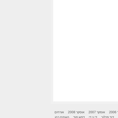
2
אוסקר 2007
אוסקר 2008
אורחים
דוד פרלוב
די.וי.די
דפש מוד
האחים כהן