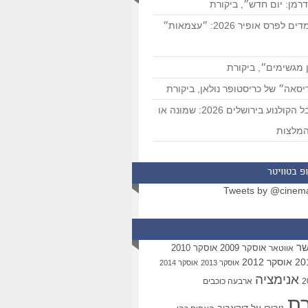
רמן: יום חדש״, ביקורת
המועמדים לפרס אופיר 2026: ״עצמאות״
 מגשימים״, ביקורת
סאה״ של כריסטופר נולאן, ביקורת
פסטיבל הקולנוע בירושלים 2026: שמונה או
מלצות
פ בטוויטר
Tweets by @cinem
שר
אוסקר 2009
אוסקר 2010
אווטאר
אוסקר 2012
אוסקר 2013
אוסקר 2014
אנימציה
ארבעה כוכבים
רת