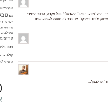
האקדמיה הי
טבל
זה יהיה "מטען הכאב" הישראלי? בכל מקרה, הדבר היחידי
אלן
חוק מ"דוני דארקו". אני כבר לא מסוגל לשמוע אותו.
יוסף סידר
כ
מלחמת הכו
ספילברג
ס
פודקאסט
פסטיבלים
קולנוע י
שו
קטנוניזם
' או 'לבנון'…