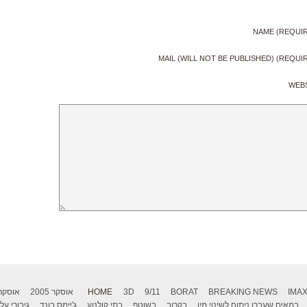
NAME (REQUI
MAIL (WILL NOT BE PUBLISHED) (REQUI
WEB
IMA
BREAKING NEWS
BORAT
9/11
3D
HOME
אוסקר 2005
אוסקר 006
במאים שעברו ניתוח לשינוי מין
בקרוב
בשוטף
בתי קולנוע
ג'יימס בונד
גיבורי על