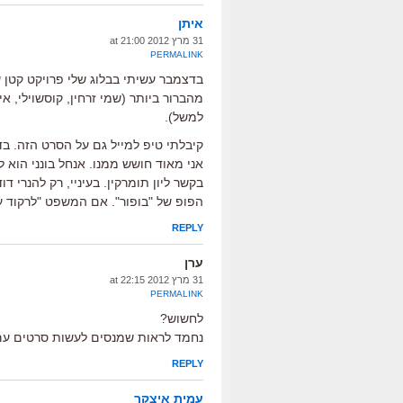
איתן
31 מרץ 2012 at 21:00
PERMALINK
מהברור ביותר (שמי זרחין, קוסשוילי, א
למשל).
קיבלתי טיפ למייל גם על הסרט הזה. בד
אני מאוד חושש ממנו. אנחל בונני הוא 
בקשר ליון תומרקין. בעיניי, רק להנרי 
הפופ של "בופור". אם המשפט "לרקוד ע
REPLY
ערן
31 מרץ 2012 at 22:15
PERMALINK
לחשוש?
נחמד לראות שמנסים לעשות סרטים עם
REPLY
עמית איצקר