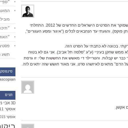
״ספייד
מוביל
בדצמבר עשיתי בבלוג שלי פרויקט קטן שסוקר את הסרטים הישראלים החדשים של 2012. התחלתי
״תיכון
יתן פוקס), והגעתי עד הנחבאים לכלים ("איגור ומסע העגורים",
״האודי
קתי. בכוונה לא כתבתי על הסרט הזה.
לא ממש שחקן בעיניי (ע"ע "סלסה תל אביב). אני גם לא בטוח
תשע ה
דוד כבר יש קבלות. והטריילר די מאשש את החששות שלי: זו גרסת
ל הדם" מתאים לאיזשהו סרט, אני מאוד חושש שזה יתאים לזה.
סינמסקו
ascopian
תגים
אבי נ
3D
 אקשן.
אוסקר 2011
אוסקר 2015
ביקו