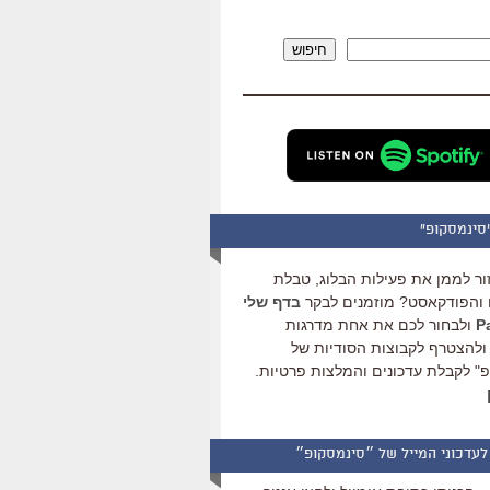
להגביר
או
חיפוש
להנמיך
עוצמת
שמע.
סינמסקופ"
ור לממן את פעילות הבלוג, טבלת
והפודקאסט? מוזמנים לבקר
בדף שלי
ולבחור לכם את אחת מדרגות
ולהצטרף לקבוצות הסודיות של
" לקבלת עדכונים והמלצות פרטיות.
לעדכוני המייל של ״סינמסקופ״