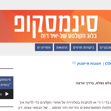
מבקרים
ביקורות סרטים
הרצאות
תסריט.ים
|
תגובות פייסבוק
 צלם נפלא, בדרך ארצה
״בוסית 
נגן
00
אודיו
 בדי.וי.די או לכתבות בטלוויזיה על אחורי הקלעים כדי לדעת איך
צלמות הסמארטפונים והדיווח החי מהסט… של הבמאי עצמו. רון