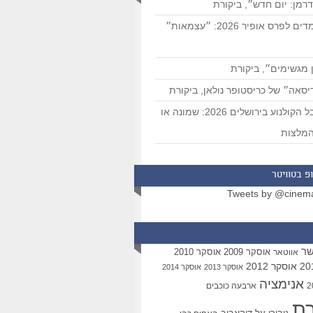
רמן: יום חדש״, ביקורת
המועמדים לפרס אופיר 2026: ״עצמאות״
 מגשימים״, ביקורת
סאה״ של כריסטופר נולאן, ביקורת
פסטיבל הקולנוע בירושלים 2026: שמונה או
מלצות
פ בטוויטר
Tweets by @cinem
שר
אוסקר 2009
אוסקר 2010
אווטאר
אוסקר 2012
אוסקר 2013
אוסקר 2014
אנימציה
ארבעה כוכבים
רת