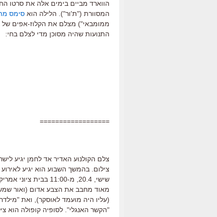
המסוורת ("ת'ור"). הלילה הוא
סימס מה
ממומבאי") מצלם את הקלוז-אפים של ס
התנועות שהיה מסוכן מדי לצלם בחי:
==================
צלם הקולנוע האדיר אד לחמן יגיע ליש
צילום. בהמשך השבוע הוא יגיע לאירוע ש
שישי, 20.4, מ-11:00 בבית ציוני אמריקה. כל
מאוד מחבב את הצבע אדום (ואור שמש טב
(עליו היה מועמד לאוסקר), ואת "מילדרד
"הקשר האנגלי". לסופיה קופולה הוא צי