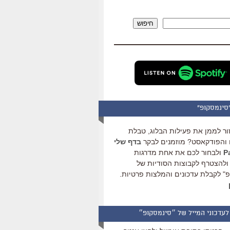
להגביר
או
חיפוש
להנמיך
עוצמת
שמע.
סינמסקופ"
ור לממן את פעילות הבלוג, טבלת
והפודקאסט? מוזמנים לבקר
בדף שלי
ולבחור לכם את אחת מדרגות
ולהצטרף לקבוצות הסודיות של
" לקבלת עדכונים והמלצות פרטיות.
לעדכוני המייל של ״סינמסקופ״