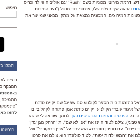
הווארד מביים בימים אלה את סרטו החדש, דרמת מירוצי מכוניות בשם "Rush" עם אוליביה וויילד וכריס
חיפוש
סט
והראה איך הצלם שלו, אנתוני דוד מנטל ("נער החידות
צינות המירוצים. המכונית נמצאת על מתקן מכאני שמייצר את
תמכו ב"
רוצים לעז
המבקרים 
ב-Patreon
התמיכה, 
ראל בהזמנת בית הספר לקולנוע סם שפיגל שם יקיים סדנת
"סינמסקופ
ל איגוד עובדי הקולנוע ויקיים כיתת אמן פתוחה לקהל ביום
לחצו כאן
הפרטים והזמנת הכרטיסים כאן.
לחמן, שנראה לי שהוא
עי), צילם לטוד היינז את "אני לא שם", ת "הרחק מגן עדן"
 פירס". עם סטיבן סודרברג הוא עבד על "ארין ברוקוביץ'" ועל
הירשמו 
לם את "חמש ילדות יפות". לטוד סולונדז הוא צילם את סרטו