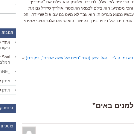
ט הכי יפה לעין שלו). לרוברט אלטמן הוא צילם את "המדריך
 והכי מפתיע: הוא צילם לבמאי האוסטרי אולריך סיידל גם את
עכשיו נמצא בעריכות. הוא עבד לא מעט גם עם פול שריידר. והכי
מיתיים" של דיוויד בירן. בקיצור, הוא טיפוס אלטרנטיבי אמיתי.
תגובות 
אחד
ע
ביקור
Shai
ע
 בא ומי הולך
הגל הישן (וגם: "חיים של אשה אחרת", ביקורת)
»
המלצו
_LiBERTiNE_
איתן
ע
איתן
ע
סינמסקו
פוסטים 