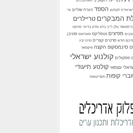
גיבורי על
דוקאביב
האחים כהן
הספד
הערת שוליים
שראלית לקולנוע
וודי
ת המבקרים
טריילרים
ריסטופר נולן
מדע בדיוני
לייב בלוג
מוזיקה
מפיצים
סטיבן
נטפליקס
כבים
סאנדאנס
סרטים קצרים
יכום חודש
סרטי קיץ
 סינמסקופ הקצה
פיקסאר
קולנוע ישראלי
פסקולים
קולנוע תיעודי
שראלי עצמאי
ברי קופות
תסריטאות