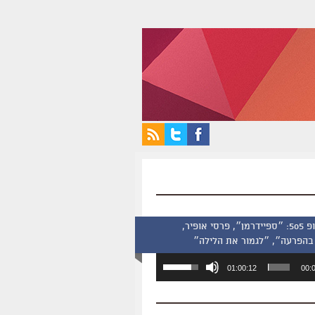
סינמסקופ 505: ״ספיידרמן״, פרסי אופיר,
בהפרעה״, ״לגמור את הלילה״
השתמש
01:00:12
00:
במקש
למעלה/למטה
כדי