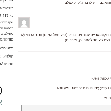
שהוא גם יודע לדבר ולא רק לצלם…
האקדמיה הי
טבל
אלן
יוסף סידר
כ
מלחמת הכו
ספילברג
ס
דוקומנטריים עבור וים ונדרס (ברק מעל המים) וורנר הרצוג (לה
פודקאסט
געש שעומד להתפוצץ, ואחרים).
פסטיבלים
קולנוע י
שו
קטנוניזם
NAME (REQUI
MAIL (WILL NOT BE PUBLISHED) (REQUI
WEB