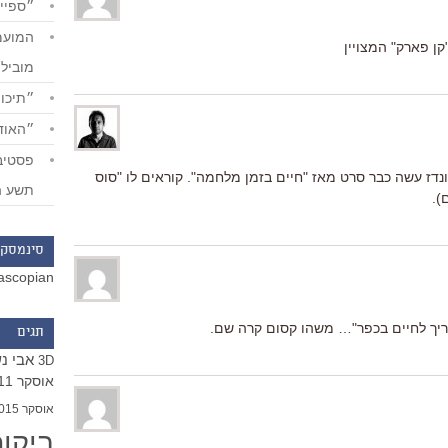
״ספייד
ן פארק" המצויין
מוביל
״תיכון
״האודי
נדז עשה כבר סרט מאז "חיים בזמן מלחמה". קוראים לו "סוס
תשע ה
).
סינמסקו
ascopian
ריך לחיים בכפר"… משהו קסום קרה שם.
תגים
אבי נ
3D
אוסקר 2011
אוסקר 2015
ביקו