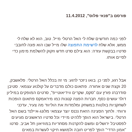
פורסם ב"פנאי פלוס", 11.4.2012
לפני כמה חודשים שלח לי האל הרטלי מייל. טוב, הוא לא שלח
לי
ממש, אלא שלח
לרשימת התפוצה
שלו מייל שבו הוא פונה לחובבי
סרטיו בבקשת עזרה: הוא צילם סרט חדש וזקוק להשלמת מימון כדי
לסיים אותו.
אבל רגע, לפני כן. בואו ניזכר לרגע: מי זה בכלל האל הרטלי. פלאשבק,
20 וקצת שנים אחורה. פתאום כולם מדברים על קולנוע עצמאי. סטיבן
סודרברג פורץ עם "סקס, שקרים ווידיאוטייפ", סרטים המופקים במיליון
דולר עושים כסף, חברות הפצה קטנות כמו מיראמקס פתאום הופכות
לשחקניות בולטות במשחק ומלמדות את הוליווד מה צעיר, עדכני
ורווחי. ולתוך הסצינה הזאת נכנס יוצר עצמאי מלונג-איילנד בשם האל
הרטלי. בישראל הוא הופך ללהיט מיידי וכל סרטיו הראשונים מגיעים
לפסטיבל ירושלים ומשם להקרנות מסחריות במוזיאון תל אביב. סרטו
"אמון הדדי" הופך לפריט חובה ולמושא חיקוי לעשרות במאים