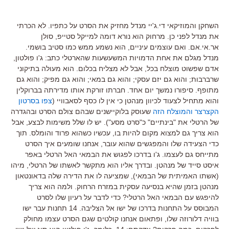
השחקן והמוזיקאי די.ג'יי מנדל מחזיק את הסרט על כתפיו. לא הכרתי
את מנדל לפני כן. מרחוק הוא נורא דומה למייקל סטייפ, סולן
אר.אי.אם. ואם עוצמים עיניים, הוא נשמע ממש כמו סטיב בושמי.
מנדל מגלם את אחת הדמויות המשעשעות שהארטלי כתב: ג'ו פולטון,
אדם שפשוט מוצלח בכל, אבל לא מצליח בכלום. הוא מעולה בתיקוני
שרברבות; והוא גם יזם עסקי; והוא גם במאי; והוא גם מפיק; והוא גם
מתופף. סיפורו נמשך יום אחד. חברתו זורקת אותו מדירתה בברוקלין
והוא מתחיל לצעוד לכיוון מנהטן כי אין לו כסף לסאבוויי (
צפו בסרטון
הקצרצר והמוצלח הזה
שעוסק בלוקיישנים שבהם צולם הסרט ובהגדרה
של הרטלי את "בינתיים" כ"סרט מסע"). יש לו שלל משימות לבצע, אבל
הוא צריך גם למצוא מקום להיות בו, עכשיו כשהוא פרוד והומלס. תוך
כדי הצעידה שלו והמפגשים שהוא עובר, אנחנו שומעים איך הסרט
מתייחס גם לעצמו. ג'ו בדרכו לפגוש את הבמאי האל הרטלי באפר
איסט סייד של מנהטן. ובדרך אליו הוא מתקשר לאשתו של הרטלי, מיהו
(אשתו האמיתית של הבמאי), שמציעה לו את הדירה שלה בדאונטאון
מנהטן בזמן שהיא בנסיעה עסקית במזרח הרחוק. ולמה הוא צריך
להיפגש עם הבמאי האל הרטלי? כדי לדבר על רעיון שלו לסרט
המבוסס על התחנות בדרכו של ישו אל הצליבה. 14 תחנות עבר ישו
בוויה דלורוזה שלו, ופתאום אנחנו קולטים שגם הסרט עצמו מחולק