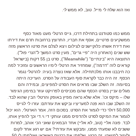
ואז הוא שלח לי מייל. טוב, לא ממש
לי
.
ממש כמו סטודנט בתחילת דרכו, גייס הרטלי מעט מאוד כסף
ממשקיעים פרטיים, אסף את חבריו, התרוצץ ברחובות תרם את דירתו
ואת דירת אשתו כלוקיישנים לצילום ויצא לצלם את סרטו הראשון מזה
שש שנים (האחרון היה "פיי גרים", מעין סרט המשך ל"הנרי פול").
התוצאה היא "בינתיים" (“Meanwhile”), סרט בן 55 דקות (בישראל
קוראים לזה "דרמה"), שמחזיר את הרטלי לימיו הראשונים ומזכיר למה
כה חיבבנו אותו מלכתחילה. אלא שאז נוצרה בעיה: להרטלי נגמר
הכסף. זה היה כבר לקראת סוף העבודה על הסרט. העריכה היתה
בסיומה. זה השלב שבו מראים את הסרט למפיצים, ובמידה והם
מגלים עניין בסרט הכסף שהם מכניסים לפרויקט עוזר במימון הגימור
שלו – מיקס וכו'. אלא שלא נראה מפיץ באופק והרטלי הבין שהוא לבד.
זה השלב שבו הוא פנה למעריציו וביקש את עזרתם: עזרו לי לגייס
50,000 דולר כדי לגמור את הסרט. בסכום הזה, אמר הארטלי, הוא יכול
לגמור את המיקס לסרט ולהדפיס ממנו עותקי די.וי.די וכך להפיץ אותו,
לבד. פונה אליי (טוב, לא אליי) אחד הבמאים שאני הכי אוהב, למרות
ששנים לא שמעתי ממנו, ומבקש את עזרתי? אם יש רגע אחד לקום
ולעזור למישהו, זה הרגע. שלפתי את כרטיס האשראי ושילמתי לו 50