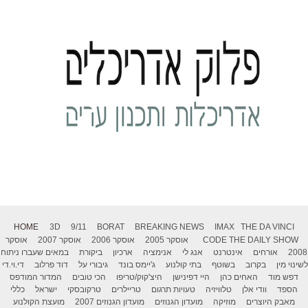
HOME
3D
9/11
BORAT
BREAKING NEWS
IMAX
THE DA VINCI
THE DAILY SHOW
CODE
אוסקר 2005
אוסקר 2006
אוסקר 2007
אוסקר
2008
אורחים
אינטרנט
אנג לי
אנימציה
ארכיון
ביקורת
במאים שעברו ניתוח
לשינוי מין
בקרוב
בשוטף
בתי קולנוע
ג'יימס בונד
גיבורי על
דוד פרלוב
די.וי.די
דפש מוד
האחים כהן
היי דפינישן
היצ'קוק/טריפו
הכי טובים
המדור המודפס
הספד
וודי אלן
טלוויזיה
טעויות תרגום
טריילרים
טרקובסקי
ישראל
כללי
מאבק היוצרים
מוזיקה
מועדון הגנוזים
מועדון הגנוזים 2007
מועצת הקולנוע