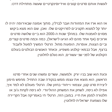
לעשות אותם סרטים קטנים ואידיוסינקרטיים שעשה מתחילת דרכו.
אז הוא ארז את המזוודות ועבר לברלין, מתוך אמונה שבאירופה יהיה לו
יותר קל למצוא תקציבים לפרויקטים שלו. ואכן, שם הוא מצא ביקוש
מסוים לאמנות שלו. במהלך שנות ה-2000 הוא ביים שלושה סרטים
ארוכים (אף אחד מהם לא הגיעו לישראל), כמה וכמה סרטים קצרים,
וביים הצגות, אופרות, הופעות מחול. הרטלי המשיך לפעול ולעבוד
ברצף, אבל כבמאי קולנוע משפיע, וכאחד האנשים הבולטים בעולם
הקולנוע של לפני שני עשורים, הוא נעלם לחלוטין.
וכעת הוא שוב בניו יורק. ולמעשה, עשרים ומשהו שנים אחרי סרטו
הראשון, הוא מוצא את עצמו ממש בנקודה שבה התחיל: מחפש מימון
ליצירת סרט קטן, עצמאי וייחודי בחזון שלו. הרטלי מעולם לא למד איך,
אפילו לא ניסה, לשחק את המשחק ההוליוודי. לא ניסה לקחת ג'וב או
חלטורה לממן את חייו. במובן הזה, הרטלי חי באמריקה אבל הקריירה
שלו נשמעת ישראלית לחלוטין.