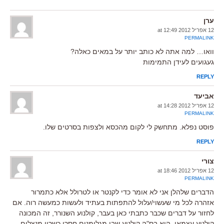
ערן
12 אפריל 2012 at 12:49
PERMALINK
וואו… למה אתה לא כותב יותר על במאים כאלה?
געגועים לעידן התמימות
REPLY
אביעד
12 אפריל 2012 at 14:28
PERMALINK
פוסט נפלא. מתחשק לי לקום מהכסא ולצפות בסרטים שלו.
REPLY
צורי
12 אפריל 2012 at 18:46
PERMALINK
הדברים שלהלן אני לא אומר כדי לקנטר או לטרולל אלא כתמרור
אזהרה לכל מי שעשוי/עלול להתפתות בעתיד ולעשות כמעשה רוה. אם
לחזור על דברים שכבר כתבתי כאן בעבר, קולנוע השנורר, זה המכונה
קולנוע עצמאי, הוא בס"ה קולנוע שבו מגלומנים חסרי כשרון מנצלים