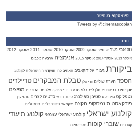
סינמסקופ בטוויטר
Tweets by @cinemascopian
תגים
אבי נשר
אוסקר 2011
אוסקר 2012
אוסקר 2009
אוסקר 2010
3D
אווטאר
אנימציה
אוסקר 2015
ארבעה כוכבים
אוסקר 2013
אוסקר 2014
ביקורת
גיבורי על
דוקאביב
האחים כהן
האקדמיה הישראלית לקולנוע
טבלת המבקרים
טריילרים
הספד
הערת שוליים
וודי אלן
מפיצים
יוסף סידר
כריסטופר נולן
מדע בדיוני
מלחמת הכוכבים
לייב בלוג
מוזיקה
סטיבן ספילברג
סרטים קצרים
נטפליקס
סאנדאנס
סיכום חודש
סרטי קיץ
פודקאסט סינמסקופ הקצה
פסטיבלים
פסקולים
פיקסאר
קולנוע ישראלי
קולנוע תיעודי
קולנוע ישראלי עצמאי
שוברי קופות
תסריטאות
קטנוניזם