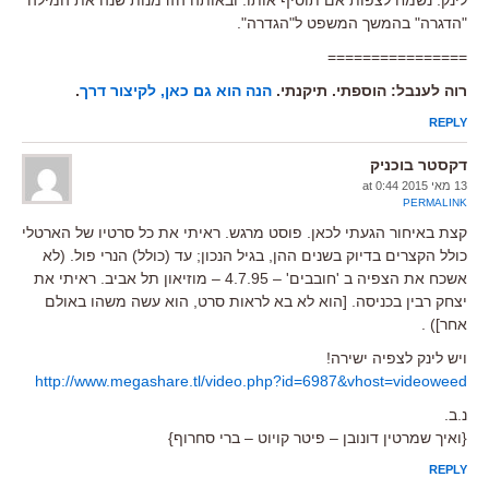
לינק. נשמח לצפות אם תוסיף אותו. ובאותה הזדמנות שנה את המילה
"הדגרה" בהמשך המשפט ל"הגדרה".
================
רוה לענבל: הוספתי. תיקנתי.
הנה הוא גם כאן, לקיצור דרך
.
REPLY
דקסטר בוכניק
13 מאי 2015 at 0:44
PERMALINK
קצת באיחור הגעתי לכאן. פוסט מרגש. ראיתי את כל סרטיו של הארטלי
כולל הקצרים בדיוק בשנים ההן, בגיל הנכון; עד (כולל) הנרי פול. (לא
אשכח את הצפיה ב 'חובבים' – 4.7.95 – מוזיאון תל אביב. ראיתי את
יצחק רבין בכניסה. [הוא לא בא לראות סרט, הוא עשה משהו באולם
אחר]) .
ויש לינק לצפיה ישירה!
http://www.megashare.tl/video.php?id=6987&vhost=videoweed
נ.ב.
{ואיך שמרטין דונובן – פיטר קויוט – ברי סחרוף}
REPLY