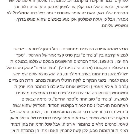
לפרקים. כמה פרקים? צדקתם: 14. כלומר, ג'ו פולטון הוא סוג של ישו
עכשווי, והצעדה שלו מברוקלין עד לצפון מנהטן היא הוויה דלורוזה
הפרטית שלו. רגע, האם זה אומר שהסרט ייגמר בצליבתו הסמלית? לא
אסגיר. אבל כן אגלה שפולטון אכן נוגע באנשים שהוא פוגש בדרך,
ומשפיע עליהם.
מרגע שהמטאפורה הנוצרית מתחוורת – בול בזמן לפסחא – אפשר
למצוא קירבה בין "בינתיים" ובין סרט קצר אחר של הארטלי, “ספר
החיים", מ-1998, אחד הסרטים הראשונים בעולם שצולמו במצלמות
הדיגיטליות הקטנות (אז זה היה ביג דיל). “ספר החיים" עוסק בשובו של
ישו למנהטן בת זמננו בערב המילניום, בה הוא מוצא עולם שמייאש
אותו לגמרי. בשני המקרים לוקח הרטלי רעיונות מכתבי הדת הנוצריים
(בהם הוא לא מאמין) ומלביש אותם על עולם הבוהמה הניו יורקית
ומשתמש בטכנולוגיה הכי עדכנית ליצירת סרט באמצעים מועטים.
למעשה, “בינתיים" טוב יותר מ"ספר החיים", כי נדמה שבשנים
האחרונות הארטלי ניסה למרוד בקולנוע המדוד והמדויק שהוא עשה
בתחילת דרכו, וחיפש דרכי הבעה מחוספסות יותר, ועתה הוא שב אל
המקום שבו הוא מצטיין: גרסאות אמריקאית לסרטים של גודאר וז'אק
טאטי, סרטים מלאים בהומור ואירוניה, אבל שכל הדמויות בהן תמיד
רציניות וחתומות מבע, לכן קשה להבחין האם ומתי הן מתבדחות או