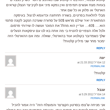
בעזות מצח אנשים תמימים ואין נפקא מיני אם לקיביצר הנצלן קוראים
הארטלי או פלוק או כל שם אחר.
מבלי להלאות בפרטים, בשורה תחתונה וכדוגמא לניצול. בעיסקה
המתאורת יאיר שילם מראש 50$ על סחורה שערכה הנקוב לקונה סתמי
הוא…. 40$… ועדיין הוא מהלל את המוכר ועושה לו שירותי פרסום.
ולכל אלה הצפויים להטיח בי מה אתה בא לנו עם עיסקאות הנעלים
שלך כשמדובר בקולנוע ועוד בהארטלי, שאלה. ומה אם ההארטלי הזה
ימכור מחר שני מיליון קלטות?
REPLY
יונה
12 אפריל 2012 at 21:33
PERMALINK
קלטות?
REPLY
ענבל
14 אפריל 2012 at 5:29
PERMALINK
אני מניחה ש"צפו בסרטון הקצרצר והמוצלח הזה" היה אמור להכיל