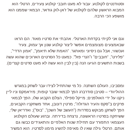
וסטודנטים לקולנוע. עבור לא מעט חובבי קולנוע צעירים, הרטלי הוא
המבוא הראשון שלהם לקולנוע של ז'אן-לוק גודאר, הבמאי שממנו הוא
מושפע הכי הרבה.
וגם אני לקיתי בקדחת הארטלי. אהבתי את סרטיו מאוד. הם הראו
שבאמצעים מצומצמים אפשר ליצור קולנוע שנון אך עמוק, צעיר
ועכשווי, אבל גם ניסיוני ומאתגר. “האמת שלא תיאמן", “אמון הדדי",
“פלירט", “חובבים" ו"הנרי פול". כמעט כל הסרטים הארוכים שהוא עשה
בשנות התשעים הגיעו הנה (בין לבין הוא עשה לא מעט סרטים קצרים).
ומסביבו, העולם השתנה. כל מי שהתחיל לצידו עבר לשחק במגרש
ההוליוודי – סטיבן סודרברג הפך לבמאי שובר קופות; מיראמקס וניו ליין
ניקנו על ידי האולפנים; מייקל ספילר, הצלם הקבוע שלו, הפך לבמאי
פרקים ב"סקס והעיר הגדולה"; מרטין דונובן, אחד משחקניו הקבועים,
הפך לשחקן מבוקש בסדרות (“העשב של השכן", “בוס"); ואדריאן שלי,
ששיחקה בסרטיו הראשונה, נרצחה בדירתה. וברגע שעולם הקולנוע
העצמאי התפורר עם תחילת שנות האלפיים והתאגידים כבשו גם
אותם, הרטלי גילה שאין לו מאיפה להשיג מימון לסרטיו. הוא המשיך