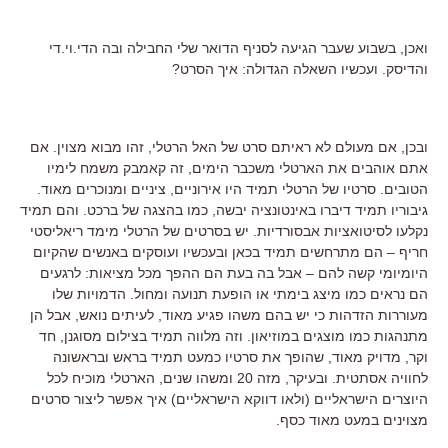
ואכן, בשבוע שעבר הגיעה לסניף הדואר שלי החבילה ובה הדי.וי.די
והדיסק. ועכשיו השאלה הגדולה: איך הסרט?
ובכן, אם מעולם לא ראיתם סרט של האל הרטלי, זהו מבוא מצוין. אם
אתם אוהבים את הארטלי משכבר הימים, זה קאמבק משמח לימיו
הטובים. סרטיו של הרטלי תמיד היו אירוניים, ציניים ומנוכרים מאוד.
גיבוריו תמיד דיברו באינטונציה יבשה, כמו בהצגה של ברכט. והם תמיד
נקלעו לסיטואציות אבסורדיות. יש בסרטים של הרטלי מימד ריאליסטי
חריף – הם מתרחשים תמיד בכאן ובעכשיו ועוסקים באנשים שהקיום
היומיומי קשה להם – אבל בה בעת הם ההפך מכל מציאות: לרגעים
הם נראים כמו מיצג בימתי או הופעת תנועה ומחול. הדמויות שלו
מעוררות הזדהות כי יש בהם משהו פגיע מאוד, לעיתים נואש, אבל הן
מתנהגות כמו מוצגים במוזיאון. וזה מלווה תמיד בצילום מסוגנן, חד
וקר, מדויק מאוד, שהופך את סרטיו כמעט תמיד בראש ובראשונה
לחוויה אסתטית. ובעיקר, מזה 20 ומשהו שנים, הארטלי מוכיח לכל
היוצרים הישראליים (ולאו דווקא הישראליים) איך אפשר ליצור סרטים
מצוינים במעט מאוד כסף.