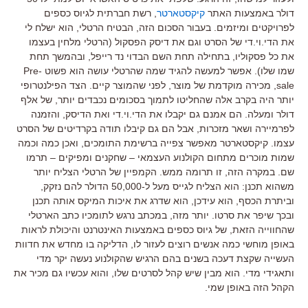
דולר באמצעות האתר
קיקסטארטר
, רשת חברתית לגיוס כספים
לפרויקטים ומיזמים. בעבור הסכום הזה, הבטיח הרטלי, הוא ישלח לי
את הדי.וי.די של הסרט וגם את דיסק הפסקול (הרטלי מלחין בעצמו
את כל פסקוליו, בתחילה תחת השם הבדוי נד רייפל, ובהמשך תחת
שמו שלו). אפשר למעשה להגיד שמה שהרטלי עושה הוא פשוט Pre-
sale, מכירה מוקדמת של מוצר, לפני שהמוצר קיים. הצד הפילנטרופי
יותר היה בקרב אלה שהחליטו לתמוך בסכומים נכבדים יותר, של אלף
דולר ומעלה. הם אמנם גם יקבלו את הדי.וי.די ואת הדיסק, והזמנה
לפרמיירה ושאר מזכרות, אבל הם גם קיבלו תודה בקרדיטים של הסרט
עצמו. קיקסטארטר מאפשר צפייה ברשימת התומכים, ואכן כמה וכמה
שמות מוכרים מתחום הקולנוע העצמאי – שחקנים ומפיקים – תרמו
שם. במקרה הזה, זו תרומה ממש. הקמפיין של הרטלי הצליח יותר
משהוא תכנן: הוא הצליח לגייס מעל ל-50,000 הדולר להם נזקק,
וביתרת הכסף, הוא עידכן, הוא שדרג את איכות המיקס אותה תכנן
ובכך שיפר את סרטו. יותר מזה, במכתב נרגש לתומכיו כתב הארטלי
שהחווייה הזאת, של גיוס כספים באמצעות האינטרנט והיכולת לראות
באופן מוחשי כמה אנשים רוצים לעזור לו, הדליקה בו מחדש את חדוות
העשייה שקצת דעכה בשנים בהם הרגיש שהקולנוע נעשה יקר מדי
ותאגידי מדי. הוא מבין שיש קהל לסרטים שלו, והוא עכשיו גם מכיר את
הקהל הזה באופן שמי.