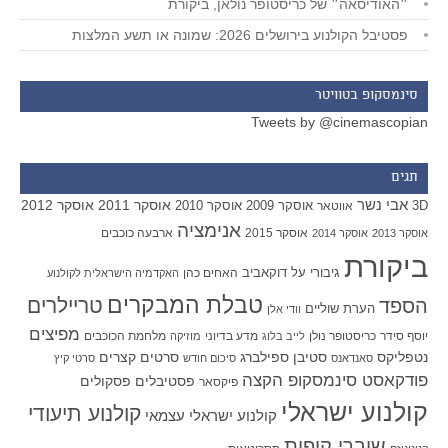
״האודיסאה״ של כריסטופר נולאן, ביקורת
פסטיבל הקולנוע בירושלים 2026: שמונה או תשע המלצות
סינמסקופ בטוויטר
Tweets by @cinemascopian
תגים
אבי נשר
אוסקר 2011
אוסקר 2012
אוסקר 2009
אוסקר 2010
3D
אווטאר
אנימציה
אוסקר 2015
ארבעה כוכבים
אוסקר 2013
אוסקר 2014
ביקורת
גיבורי על
דוקאביב
האחים כהן
האקדמיה הישראלית לקולנוע
טבלת המבקרים
טריילרים
הספד
הערת שוליים
וודי אלן
מפיצים
יוסף סידר
כריסטופר נולן
מדע בדיוני
מלחמת הכוכבים
לייב בלוג
מוזיקה
סטיבן ספילברג
סרטים קצרים
נטפליקס
סאנדאנס
סיכום חודש
סרטי קיץ
פודקאסט סינמסקופ הקצה
פסטיבלים
פסקולים
פיקסאר
קולנוע ישראלי
קולנוע תיעודי
קולנוע ישראלי עצמאי
שוברי קופות