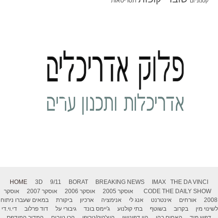
תסריטאות
קטנוניזם
HOME
3D
9/11
BORAT
BREAKING NEWS
IMAX
THE DA VINCI
THE DAILY SHOW
CODE
אוסקר 2005
אוסקר 2006
אוסקר 2007
אוסקר
2008
אורחים
אינטרנט
אנג לי
אנימציה
ארכיון
ביקורת
במאים שעברו ניתוח
לשינוי מין
בקרוב
בשוטף
בתי קולנוע
ג'יימס בונד
גיבורי על
דוד פרלוב
די.וי.די
דפש מוד
האחים כהן
היי דפינישן
היצ'קוק/טריפו
הכי טובים
המדור המודפס