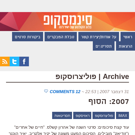
ראשי
על אודות/יצירת קשר
טבלת המבקרים
ביקורות סרטים
הרצאות
תסריט.ים
Archive | פוליצרוסקופ
31 דצמבר 2007 | 22:53
~
12 COMMENTS
2007: הסוף
IMAX
פוליצרוסקופ
ראזיסקופ
תסריטאות
עוד קצת סיכומים: סרטי השנה של אהרון קשלס. "חיים של אחרים"
ו"זודיאק" מובילים. הסיכום המעט משונה של יקיר אלקריב. יאיר הוכנר