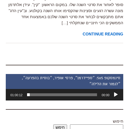
סופר לאחור את סרטי השנה שלו. במקום הראשון: "קין". עידן אלתרמן
מונה עשרה רגעים וסצינות שהקסימו אותו השנה בקולנוע. וב"עין הדג"
אתם מתבקשים לבחור את סרטי השנה שלכם באמצעות אחד
הממשקים הכי חינניים שנתקלתי […]
CONTINUE READING
סינמסקופ 505: ״ספיידרמן״, פרסי אופיר, ״בוסית בהפרעה״,
״לגמור את הלילה״
נגן
01:00:12
00:00
אודיו
חיפוש
חיפוש