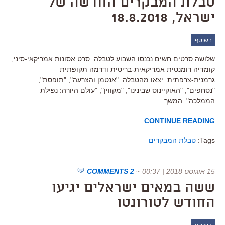
טבלת המבקרים החדשה של
ישראל, 18.8.2018
בשוטף
שלושה סרטים חשים נכנסו השבוע לטבלה. סרט אסונות אמריקאי-סיני,
קומדיה רומנטית אמריקאית-בריטית ודרמה תקופתית
גרמנית-צרפתית. יצאו מהטבלה: "אנטמן והצרעה", "תופסת",
"נסחפים", "האוקיינוס שבינינו", "מקווין", "עולם היורה: נפילת
הממלכה". המשך…
CONTINUE READING
Tags:
טבלת המבקרים
15 אוגוסט 2018 | 00:37
~
2 COMMENTS
ששה במאים ישראלים יגיעו
החודש לטורונטו