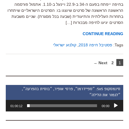
בחיפה ייפתח בפעם ה-34 ב-22.9 ויינעל ב-1.10. אתמול פורסמה
הראשונה הראשונה של סרטים שיוצגו בו: הסרטים הישראליים שיתחרו
בתחרות העלילתית והתיעודית (שבעה בכל מסגרת). שניים משבעת
הסרטים יגיעו לחיפה מבכורות […]
CONTINUE READING
Tags:
פסטיבל חיפה 2018
,
קולנוע ישראלי
Next →
2
1
סינמסקופ 505: ״ספיידרמן״, פרסי אופיר, ״בוסית בהפרעה״,
״לגמור את הלילה״
נגן
01:00:12
00:00
אודיו