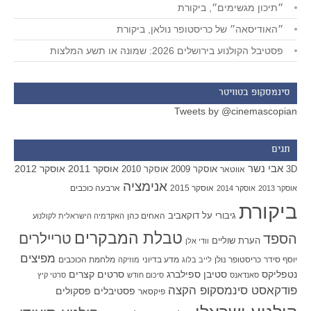
״תיכון מגשימים״, ביקורת
״האודיסאה״ של כריסטופר נולאן, ביקורת
פסטיבל הקולנוע בירושלים 2026: שמונה או תשע המלצות
סינמסקופ בטוויטר
Tweets by @cinemascopian
תגים
אבי נשר
אוסקר 2011
אוסקר 2012
אוסקר 2009
אוסקר 2010
3D
אווטאר
אנימציה
אוסקר 2015
ארבעה כוכבים
אוסקר 2013
אוסקר 2014
ביקורת
גיבורי על
דוקאביב
האחים כהן
האקדמיה הישראלית לקולנוע
טבלת המבקרים
טריילרים
הספד
הערת שוליים
וודי אלן
מפיצים
יוסף סידר
כריסטופר נולן
מדע בדיוני
מלחמת הכוכבים
לייב בלוג
מוזיקה
סטיבן ספילברג
סרטים קצרים
נטפליקס
סאנדאנס
סיכום חודש
סרטי קיץ
פודקאסט סינמסקופ הקצה
פסטיבלים
פסקולים
פיקסאר