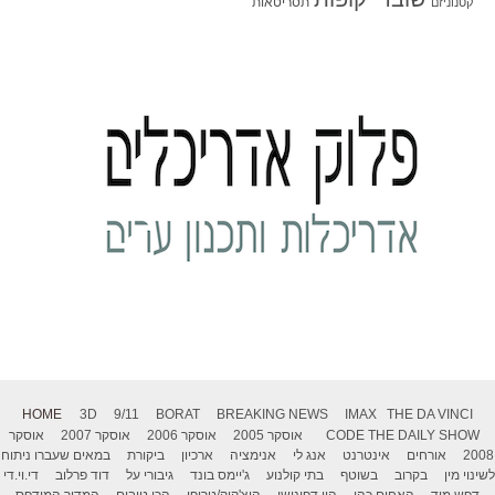
תסריטאות
קטנוניזם
HOME
3D
9/11
BORAT
BREAKING NEWS
IMAX
THE DA VINCI
THE DAILY SHOW
CODE
אוסקר 2005
אוסקר 2006
אוסקר 2007
אוסקר
2008
אורחים
אינטרנט
אנג לי
אנימציה
ארכיון
ביקורת
במאים שעברו ניתוח
לשינוי מין
בקרוב
בשוטף
בתי קולנוע
ג'יימס בונד
גיבורי על
דוד פרלוב
די.וי.די