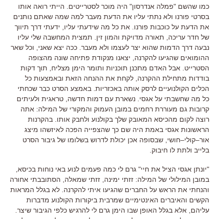
כמו שהשם
"
פמלה אנדרסון
"
היה מוכר לסטרייטים
.
הייתי רואה אותו
בסרטי פורנו ולא נתתי עליו את הדעת מעבר למה שמה שאתם נותנים
את הדעת על כוכבות פורנו
.
את כל מה שידעתי עליו
,
ידעתי דרך תיווך
של חדר עריכה
,
תאורה מדויקת והמון זין
.
תמצית המחשבה שלי עליו
נבעה דרך הדמות שהוא יצר לעצמו ולא מעבר
.
ככה יצא שאני
,
וכל שאר
ההומואים שהגיעו להקרנה
,
יצאנו מנקודת פתיחה שונה מהצופה
הסטרייט
.
אבל האדם מתכנן תוכניות ותומר הימן מצליח
,
תוך דקות
בודדות מתחילת ההקרנה
,
לקחת את ההנחה הזאת ובאמצעות כל
הכלים הקולנועיים לרסק אותה באכזריות
.
באמצע הסרט כבר שכחתי
כל מה שחשבתי על אגסי
.
נשארת עם דמות חדשה
,
טראגית ולעיתים
קרובות גם מעוררת רחמים במובן העמוק והמקורי של המילה
:
אתה
רוצה לקום מהכיסא המאובק שלך בקולנוע ולחבק אותו
.
בהקרנות
הראשונות אגסי באמת היה שם כך שהצפייה הפכה לאיזשהו מיצג
אור
–
קולי
–
חושי
,
שבסופה אכן יכולת לדרוש בשלומו של גיבור הסרט
בלייב ולתת לו חיבוק
.
"
יונתן אגסי הציל את חיי
"
גרם לי כמה פעמים לנוע באי נוחות בכיסא
,
במובן המילולי של המילה
:
זזתי ימינה
,
זזתי שמאלה
,
הסתובבתי אחורה
והנחתי את הראש על החברים שהגיעו איתי להקרנה
.
לא בגלל המראות
הקשים והאיברים האינטימיים שמרבית ביקורות הקולנוע מדברות
עליהם
,
אלא בגלל האופן שבו הימן גרם לי להרגיש כלפי הגיבור שיצר
.