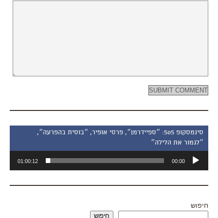
סינמסקופ 505: ״ספיידרמן״, פרסי אופיר, ״בוסית בהפרעה״,
״לגמור את הלילה״
נגן
01:00:12
00:00
אודיו
חיפוש
חיפוש