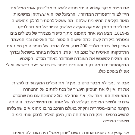
אם הייתי מבקר קולנוע הייתי מנסה להשוות את"יונתן אגסי הציל את
חיי" לציור
"
רפסודת המדוזה
".
הרציונל שלי הוא ש
שתיהן מרשימות
מאוד בקליפה החיצונית שלהם
,
מה שעלול להסתיר לחלק מהאנשים
את ליבת התוכן העמוקה והקשה שלהם
;
הציור של תאודור ז
'
ריקו
מ
-1819,
מציג רגע אחד מהפנט מתוך סיפור מצמרר של ניצולים בים
ומסתיר ביקורת קשה וכתב אישום היסטורי נגד האליטה ובני המעמד
העליון של צרפת מלפני
200
שנה
,
ואילו הסרט של תומר הימן מציג את
התרסקותו האיטית של כוכב הגיי פורנו המצליח ביותר בישראל ובדרך
הזו מצליח לטשטש את העובדה שמדובר באחד מסרטי הקולנוע
הדוקומנטריים המהודקים והטובים ביותר שנוצרו אי פעם בישראל ואולי
אפילו בעולם כולו
.
אבל היי
,
אני לא מבקר סרטים
.
אין לי את הכלים המקצועיים לעשות
את זה ואין לי את הניסיון העשיר על מנת לחתום על ההצהרה
המפוצצת הזו
.
מצד שני
,
אף אחד לא יכול להתווכח עם מה שהסרט
גרם לי ולשאר הצופים בקולנוע לב של אותו יום חמישי שעבר
.
זו היתה
הקרנה טרום
–
מסחרית והקהל באולם הורכב ברובו מהומואים שהצליחו
להשיג כרטיס
. ומ
נקודה הפתיחה הזו
,
הימן הצליח לרסק אותי בימים
שאחרי הצפייה
.
אני קופץ כמה שנים אחורה
.
השם
"
יונתן אגסי
"
היה מוכר להומואים