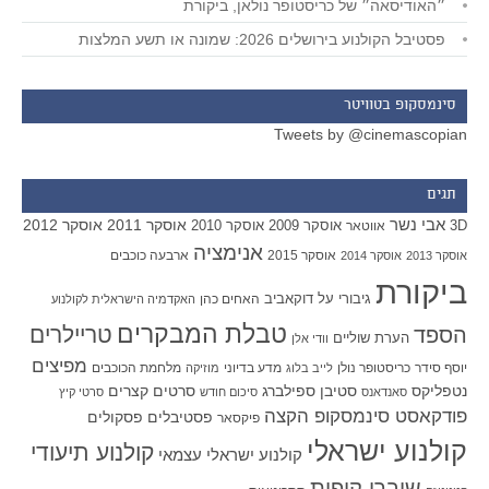
״האודיסאה״ של כריסטופר נולאן, ביקורת
פסטיבל הקולנוע בירושלים 2026: שמונה או תשע המלצות
סינמסקופ בטוויטר
Tweets by @cinemascopian
תגים
אבי נשר
אוסקר 2011
אוסקר 2012
אוסקר 2009
אוסקר 2010
3D
אווטאר
אנימציה
אוסקר 2015
ארבעה כוכבים
אוסקר 2013
אוסקר 2014
ביקורת
גיבורי על
דוקאביב
האחים כהן
האקדמיה הישראלית לקולנוע
טבלת המבקרים
טריילרים
הספד
הערת שוליים
וודי אלן
מפיצים
יוסף סידר
כריסטופר נולן
מדע בדיוני
מלחמת הכוכבים
לייב בלוג
מוזיקה
סטיבן ספילברג
סרטים קצרים
נטפליקס
סאנדאנס
סיכום חודש
סרטי קיץ
פודקאסט סינמסקופ הקצה
פסטיבלים
פסקולים
פיקסאר
קולנוע ישראלי
קולנוע תיעודי
קולנוע ישראלי עצמאי
שוברי קופות