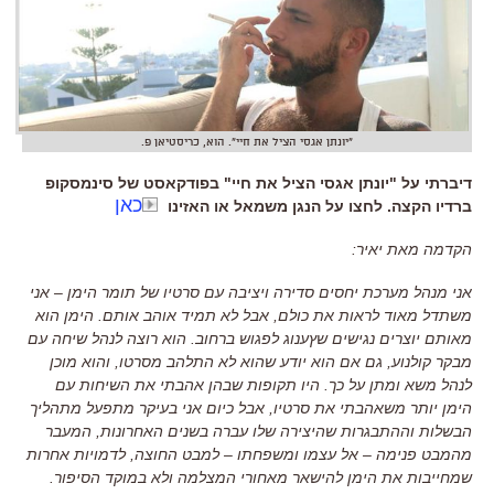
"יונתן אגסי הציל את חיי". הוא, כריסטיאן פ.
דיברתי על "יונתן אגסי הציל את חיי" בפודקאסט של סינמסקופ
כאן
ברדיו הקצה. לחצו על הנגן משמאל או האזינו
הקדמה מאת יאיר:
אני מנהל מערכת יחסים סדירה ויציבה עם סרטיו של תומר הימן – אני
משתדל מאוד לראות את כולם
,
אבל לא תמיד אוהב אותם
.
הימן הוא
מאותם יוצרים נגישים שץענוג לפגוש ברחוב
.
הוא רוצה לנהל שיחה עם
מבקר קולנוע
,
גם אם הוא יודע שהוא לא התלהב מסרטו
,
והוא מוכן
לנהל משא ומתן על כך
.
היו תקופות שבהן אהבתי את השיחות עם
הימן יותר משאהבתי את סרטיו
,
אבל כיום אני בעיקר מתפעל מתהליך
הבשלות וההתבגרות שהיצירה שלו עברה בשנים האחרונות
,
המעבר
מהמבט פנימה – אל עצמו ומשפחתו – למבט החוצה
,
לדמויות אחרות
שמחייבות את הימן להישאר מאחורי המצלמה ולא במוקד הסיפור
.