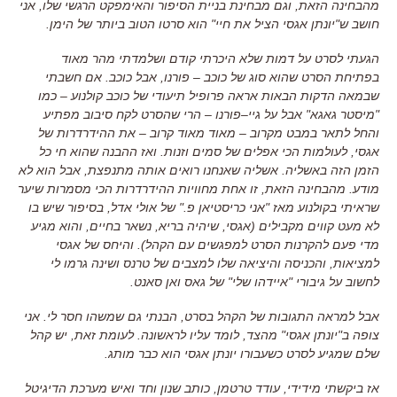
מהבחינה הזאת
,
וגם מבחינת בניית הסיפור והאימפקט הרגשי שלו
,
אני
חושב ש
"
יונתן אגסי הציל את חיי
"
הוא סרטו הטוב ביותר של הימן
.
הגעתי לסרט על דמות שלא היכרתי קודם ושלמדתי מהר מאוד
בפתיחת הסרט שהוא סוג של כוכב
–
פורנו
,
אבל כוכב
.
אם חשבתי
שבמאה הדקות הבאות אראה פרופיל תיעודי של כוכב קולנוע
–
כמו
"
מיסטר גאגא
"
אבל על גיי
–
פורנו
–
הרי שהסרט לקח סיבוב מפתיע
והחל לתאר במבט מקרוב
–
מאוד מאוד קרוב
–
את ההידרדרות של
אגסי
,
לעולמות הכי אפלים של סמים וזנות
.
ואז ההבנה שהוא חי כל
הזמן הזה באשליה.
אשליה שאנחנו רואים אותה מתנפצת
,
אבל הוא לא
מודע
.
מהבחינה הזאת
,
זו אחת מחוויות ההידרדרות הכי מסמרות שיער
שראיתי בקולנוע מאז
"
אני כריסטיאן פ
."
של אולי אדל
,
בסיפור שיש בו
לא מעט קווים מקבילים
(
אגסי
,
שיהיה בריא
,
נשאר בחיים
,
והוא מגיע
מדי פעם להקרנות הסרט למפגשים עם הקהל
). והיחס של אגסי
למציאות, והכניסה והיציאה שלו למצבים של טרנס ושינה גרמו לי
לחשוב על גיבורי "איידהו שלי" של גאס ואן סאנט.
אבל למראה התגובות של הקהל בסרט
,
הבנתי גם שמשהו חסר לי
.
אני
צופה ב
"
יונתן אגסי
"
מהצד
,
לומד עליו לראשונה
.
לעומת זאת
,
יש קהל
שלם שמגיע לסרט כשעבורו יונתן אגסי הוא כבר מותג
.
אז ביקשתי מידידי
,
עודד טרטמן
,
כותב שנון וחד ואיש מערכת הדיגיטל