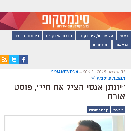
ראשי
על אודות/יצירת קשר
טבלת המבקרים
ביקורות סרטים
הרצאות
תסריט.ים
31 אוגוסט 2018 | 00:12
~
0 COMMENTS
|
תגובות פייסבוק
"יונתן אגסי הציל את חיי", פוסט
אורח
ביקורת
קולנוע תיעודי