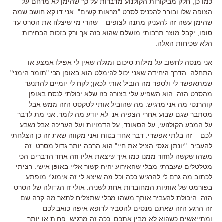
כמו כן
,
חלק מביקורות הקולנוע מדברות על כך שהימן לא מרחם על
הצופה שלו ובוחר להכניס לסרט
"
מראות קשים
".
אני דווקא חושב שמה
שהימן עשה זה להעניק מתנה לצופים
–
שהרי מי שיצלח את הסרט עד
סופו
,
יקבל מוצר תרבותי מושלם שהוא כזה אך ורק בזכות הבחירות
הלא שכיחות האלה
.
אני מנסה לחשוב על מילות סיכום ומגלה שאין לי אפילו אמצע או
התחלה
.
הדרך היחידה שאני יכול להימלט הוא באופן הכי
"
תומר הימני
"
שמתאפשר לי ולספר מה הוביל אותי לכאן
;
לקח לי יומיים להתנער
מהסרט הזה
.
הוא השפיע עלי בצורה כזו שלא יכולתי לנסח באופן
קוהרנטי מה אני מרגיש
.
מה שהוביל אותי לטקסט הזה ממש אבל
מסתבר שגם שבוע אחרי הצפיה אני לא יודע מה לומר
.
אני מת לדבר
על המבע הקולנועי
,
על הסאונד
,
על הדמויות ועל העריכה אבל נשבע
לכם
–
זה בלתי אפשרי
.
דבר אחד בטוח ואני מקווה שאת זה כן הצלחתי
להעביר
: "
יונתן אגסי הציל את חיי
"
הוא הרבה יותר גדול מסרט
.
זה
משהו שקשה לחזור ממנו כמו איך שיצאת אליו וזה אחד הדברים הכי
מטלטלים שעברתי מבלי שהאירוע יהיה קשור אליי באופן אישי
.
רציתי
לכתוב מה גרם לי להרגיש ככה וכל מה שיצא לי זה אימוג
'
י מופתע
בפורמט של אותיות המחוברות אחת לשניה
.
אולי זו הגדולה של הסרט
הזה
:
היכולת להעביר אותך משהו מבלי שתצליח לתאר מה קרה שם
.
זה הרגע הזה שאתם מנסים להסביר לרופא איפה כואב לכם
ומתייאשים כשהוא לא מבין אתכם
.
ככה זה מרגיש
.
פחות או יותר
.