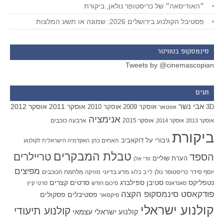
״האודיסאה״ של כריסטופר נולאן, ביקורת
פסטיבל הקולנוע בירושלים 2026: שמונה או תשע המלצות
סינמסקופ בטוויטר
Tweets by @cinemascopian
תגים
אבי נשר
אוסקר 2011
אוסקר 2012
אוסקר 2009
אוסקר 2010
3D
אווטאר
אנימציה
אוסקר 2015
ארבעה כוכבים
אוסקר 2013
אוסקר 2014
ביקורת
גיבורי על
דוקאביב
האחים כהן
האקדמיה הישראלית לקולנוע
טבלת המבקרים
טריילרים
הספד
הערת שוליים
וודי אלן
מפיצים
יוסף סידר
כריסטופר נולן
מדע בדיוני
מלחמת הכוכבים
לייב בלוג
מוזיקה
סטיבן ספילברג
סרטים קצרים
נטפליקס
סאנדאנס
סיכום חודש
סרטי קיץ
פודקאסט סינמסקופ הקצה
פסטיבלים
פסקולים
פיקסאר
קולנוע ישראלי
קולנוע תיעודי
קולנוע ישראלי עצמאי