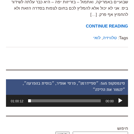
שבועיים באמריקה, ואתמול – בזריזות יפה – היא כבר עלתה לשידור
ביס. אני לא יכול אלא להמליץ לכם בחום לצפות בסדרה הזאת ולא
להחמיץ אף פרק. […]
CONTINUE READING
Tags:
טלוויזיה
,
לואי
סינמסקופ 505: ״ספיידרמן״, פרסי אופיר, ״בוסית בהפרעה״,
״לגמור את הלילה״
נגן
01:00:12
00:00
אודיו
חיפוש