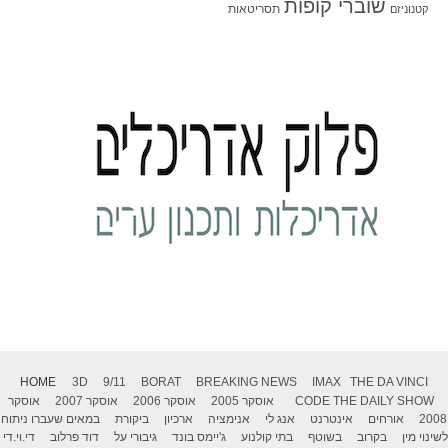
שוברי קופות
תסריטאות
קטנוניזם
HOME
3D
9/11
BORAT
BREAKING NEWS
IMAX
THE DA VINCI
THE DAILY SHOW
CODE
אוסקר 2005
אוסקר 2006
אוסקר 2007
אוסקר
2008
אורחים
אינטרנט
אנג לי
אנימציה
ארכיון
ביקורת
במאים שעברו ניתוח
לשינוי מין
בקרוב
בשוטף
בתי קולנוע
ג'יימס בונד
גיבורי על
דוד פרלוב
די.וי.די